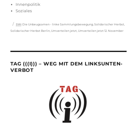
am
Innenpolitik
Soziales
Schlagwörter
SW
:
Die Unbeugsamen - linke Sammlungsbewegung
,
Solidarischer Herbst
,
Solidarischer Herbst Berlin
,
Umverteilen jetzt
,
Umverteilen jetzt 12. November
TAG (((I))) – WEG MIT DEM LINKSUNTEN-
VERBOT