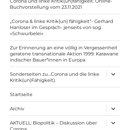
Corona und linke Kritik(un)fähigkeit. Online-
Buchvorstellung vom 23.11.2021
„Corona & linke Kritik(un) fähigkeit“- Gerhard
Hanloser im Gespräch- jenseits von sog.
»Schwurbelei«
Zur Erinnerung an eine völlig in Vergessenheit
geratene transnationale Aktion 1999: Karawane
indischer Bauer*innen in Europa
Unterme
Sonderseiten zu…Corona und die linke
anzeigen
Kritik(un)Fähigkeit).
Startseite
Unterme
Archiv
anzeigen
Unterme
AKTUELL: Biopolitik – Diskussion über
anzeigen
Corona