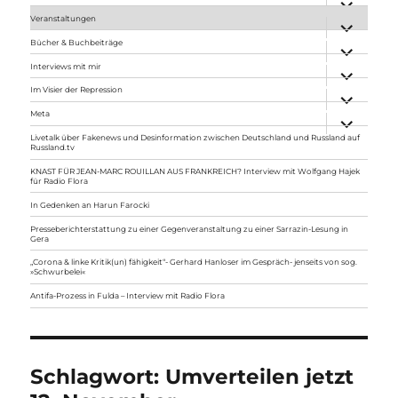
anzeigen
Veranstaltungen
Unterme
anzeigen
Bücher & Buchbeiträge
Unterme
anzeigen
Interviews mit mir
Unterme
anzeigen
Im Visier der Repression
Unterme
anzeigen
Meta
Unterme
anzeigen
Livetalk über Fakenews und Desinformation zwischen Deutschland und Russland auf
Russland.tv
KNAST FÜR JEAN-MARC ROUILLAN AUS FRANKREICH? Interview mit Wolfgang Hajek
für Radio Flora
In Gedenken an Harun Farocki
Presseberichterstattung zu einer Gegenveranstaltung zu einer Sarrazin-Lesung in
Gera
„Corona & linke Kritik(un) fähigkeit“- Gerhard Hanloser im Gespräch- jenseits von sog.
»Schwurbelei«
Antifa-Prozess in Fulda – Interview mit Radio Flora
Schlagwort:
Umverteilen jetzt