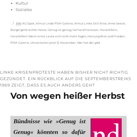
Kultur
Soziales
Schlagwörter
SW
:
AG Spak
,
Almut Linde PSM-Galerie
,
Almut Linke Still Alive
,
Anne Seeck
,
Bürgergeld rechte Hetze
,
Genug ist genug
,
Gerhard Hanloser
,
Harald Rein
,
Harald Rein Wenn arme Leute sich nicht mehr fügen
,
Heizung Brot und Frieden
,
PSM-Galerie
,
Umverteilen jetzt 12. November
,
Wer hat der gibt
LINKE KRISENPROTESTE HABEN BISHER NICHT RICHTIG
GEZÜNDET. EIN RÜCKBLICK AUF DIE SEPTEMBERSTREIKS
1969 ZEIGT, DASS ES AUCH ANDERS GEHT
Von wegen heißer Herbst
Bündnisse wie »Genug ist
Genug« könnten so dafür