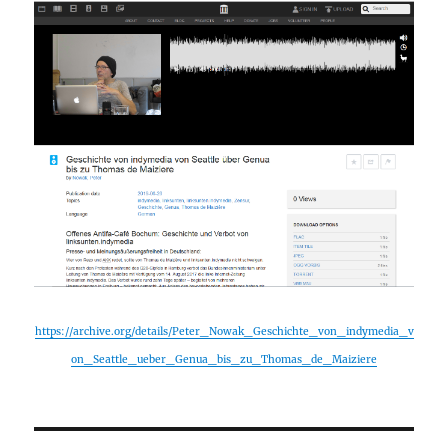
https://archive.org/details/Peter_Nowak_Geschichte_von_indymedia_v
on_Seattle_ueber_Genua_bis_zu_Thomas_de_Maiziere