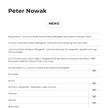
Peter Nowak
MENÜ
Neues Buch: Corona und die linke Kritik(un)fähigkeit (erschienen Oktober 2021)
Corona und linke Kritik(un)fähigkeit. Online-Buchvorstellung vom 23.11.2021
„Corona & linke Kritik(un) fähigkeit“- Gerhard Hanloser im Gespräch- jenseits von sog.
»Schwurbelei«
Zur Erinnerung an eine völlig in Vergessenheit geratene transnationale Aktion 1999:
Karawane indischer Bauer*innen in Europa
Sonderseiten zu…Corona und die linke Kritik(un)Fähigkeit).
Unterme
anzeigen
Startseite
Archiv
Unterme
anzeigen
AKTUELL: Biopolitik – Diskussion über Corona
Unterme
anzeigen
Themen
Unterme
anzeigen
Genres
Unterme
anzeigen
@ Bücher…
Unterme