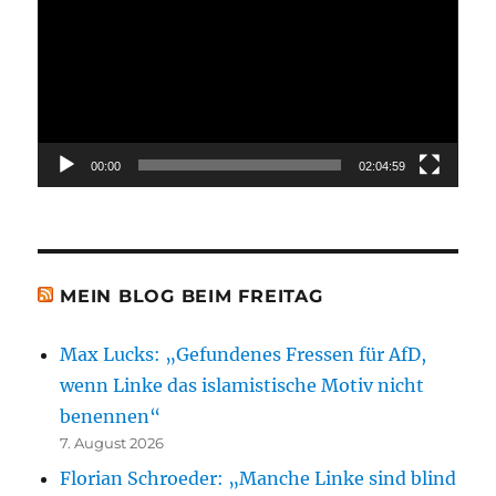
00:00
02:04:59
MEIN BLOG BEIM FREITAG
Max Lucks: „Gefundenes Fressen für AfD,
wenn Linke das islamistische Motiv nicht
benennen“
7. August 2026
Florian Schroeder: „Manche Linke sind blind