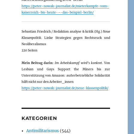
https://peter-nowak-journalist.de/mieterkampfe-vom-
kaiserreich-bis-heute-–-das-beispiel-berlin/
Sebastian Friedrich / Redaktion analyse & kritik (Hg.)
Neue
Klassenpolitik
. Linke Strategien gegen Rechtsruck und
Neoliberalismus
220 Seiten
Mein Beitrag darin:
Im Arbeitskampf wird’s konkret
. Von
Lesbian und Gays Support the Miners bis zur
Unterstützung von Amazon: außerbetriebliche Solidarität
hilft nicht nur den Arbeiter_innen
https://peter-nowak-journalist.de/neue-klassenpolitik/
KATEGORIEN
Antimilitarismus
(544)