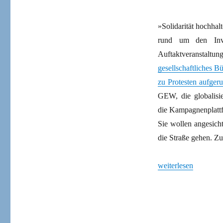
»Solidarität hochhal
rund um den Inva
Auftaktveranstal
gesellschaftliches B
zu Protesten aufgeru
GEW, die globalisie
die Kampagnenplatt
Sie wollen angesicht
die Straße gehen. Z
„Die Suche nach de
weiterlesen