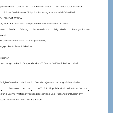
eckland am 17.Januar 2023– wir bleiben dabei:
Ein neues Strafverfahren:
Fuldaer Verhältnisse: 13. April: 4 Todestag von Matiul­lah Jabarkhel
n, Frankfurt 19/03/22)
ax, Wahl in Frankreich – Gespräch mit Willi Hajek vom 28. März
nen
Streik
Zahltag
Antisemitismus
F-Typ-Zellen
Zwangsräumen
higkeit
 Corona und die linke Kritik(un)Fähigkeit,
ngsprobe für linke Solidarität
rkschaft
hsuchung von Radio Dreyeckland am 17.Januar 2023– wir bleiben dabei:
 fähigkeit“- Gerhard Hanloser im Gespräch- jenseits von sog. »Schwurbelei«
).
Startseite
Archiv
AKTUELL: Biopolitik – Diskussion über Corona
ws und Desinformation zwischen Deutschland und Russland auf Russland.tv
ltung zu einer Sarrazin-Lesung in Gera