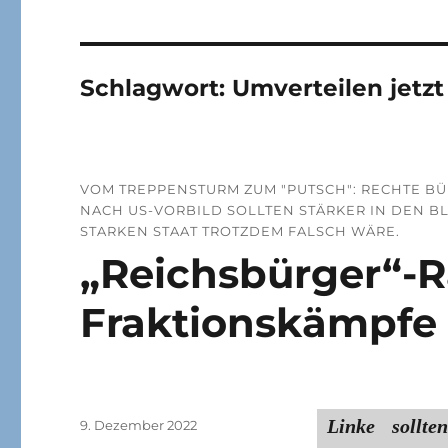
Schlagwort:
Umverteilen jetzt
VOM TREPPENSTURM ZUM "PUTSCH": RECHTE BÜ
ACH US-VORBILD SOLLTEN STÄRKER IN DEN B
TARKEN STAAT TROTZDEM FALSCH WÄRE.
„Reichsbürger“-R
Fraktionskämpfe
Linke sollt
Veröffentlicht
9. Dezember 2022
am