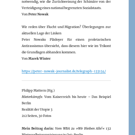
notwendig, wie die Zurückweisung der Schimäre von der
Verteidigung eines national begrenzten Sozialstaats.
Von
Peter Nowak
Wir reden über Flucht und Migration? Überlegungen zur
aktuellen Lage der Linken
Peter Nowaks Plädoyer für einen proletarischen
Antirassismus übersieht, dass diesem hier wie im Trikont
die Grundlagen abhanden kommen.
Von
Marek Winter
https://peter-nowak-journalist.de/telegraph-133134/
Philipp Mattern (Hg.)
Mieterkämpfe
. Vom Kaiserreich bis heute – Das Beispiel
Berlin
Realität der Utopie 3
212 Seiten, 30 Fotos
Mein Beitrag darin:
Vom WBA zu »Wir Bleiben Alle!«
132
Mieterselbstorganisierung in Ost-Berlin