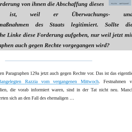
rderung von ihnen die Abschaffung dieses
hen ist, weil er Überwachungs- un
smaßnahmen des Staats legitimiert. Sollte di
che Linke diese Forderung aufgeben, nur weil jetzt mi
aphen auch gegen Rechte vorgegangen wird?
en Paragraphen 129a jetzt auch gegen Rechte vor. Das ist das eigentli
ßangelegten Razzia vom vergangenen Mittwoch
. Festnahmen v
dien, die vorab informiert waren, sind in der Tat nicht neu. Manc
nerten sich an den Fall des ehemaligen …
zzien und Fraktionskämpfe im Bürgertum“