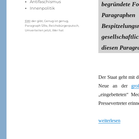
Kategorien
Antifaschismus
begründete Fo
Innenpolitik
Paragrap
Schlagwörter
SW
:
der gibt
,
Genug ist genug
,
Bespitzelung
Paragraph 129a
,
Reichsbürgerputsch
,
Umverteilen jetzt
,
Wer hat
gesellschaftli
diesen Paragr
Der Staat geht mit d
Neue an der
gro
„eingebetteten“ Me
Pressevertreter erin
„„Reichsbürger“-Ra
weiterlesen