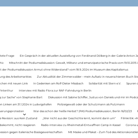
tete Frage
Ein Gespräch in der aktuellen Ausstellung von Ferdinand Dölberg in der Galerie Anton J
hiv
Mitschnitt der Podiumsdiskussion: Gewalt, Militanz und emanzipatorische Praxis vom 19.10.2015 i
tt der Podiumsdiskussion Armut ohne Widerstand? vom 18.9..2024 im Museum des Kapitalismus
ung des Arbeitsmarktes
Zur Aktualität der Zimmerwalder – mein Aufsatz in neuerschienen Buch St
auchen mit neuen Link
In Gedenken am Rolf-Dieter Missbach
Solidarität mit Stern e.V.
Spuren d
Winterthur
Interview mit Radio Flora zur RAF-Fahndung in Berlin
 zur Sache“ von Stephanie Bart
Diskussion mit Sabine Schiffer, Justus von Daniels und mir im Podc
n Linken am 31.1.2024 in Ludwigshafen
Polizeigewalt oder der Schutzmann als Putzmann
Teuerungsprotesten
War das schon der heiße Herbst? (PAS Podiumsdiskussion, Berlin 16/02/23
e Revision: aus Kein Zustand
„Wer nicht aus der Geschichte lernt, kommt darin um“
Filmkritik: »
 bekommt, nicht reagieren
Radio-Interview zu Rheinmetall-Entwaffnen Camp in Kassel
Corona u
ression gegen italienische Basisgewerkschaften
Mit Maske und Plakat – Zum Tod des Aktionskünstler