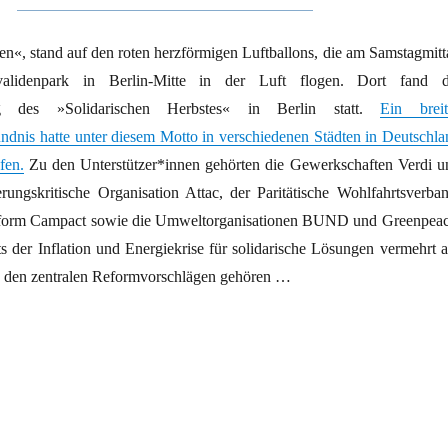
ten«, stand auf den roten herzförmigen Luftballons, die am Samstagmitt
lidenpark in Berlin-Mitte in der Luft flogen. Dort fand d
tung des »Solidarischen Herbstes« in Berlin statt.
Ein breit
ündnis hatte unter diesem Motto in verschiedenen Städten in Deutschla
fen.
Zu den Unterstützer*innen gehörten die Gewerkschaften Verdi u
rungskritische Organisation Attac, der Paritätische Wohlfahrtsverban
form Campact sowie die Umweltorganisationen BUND und Greenpeac
s der Inflation und Energiekrise für solidarische Lösungen vermehrt a
u den zentralen Reformvorschlägen gehören …
m Verbindenden“