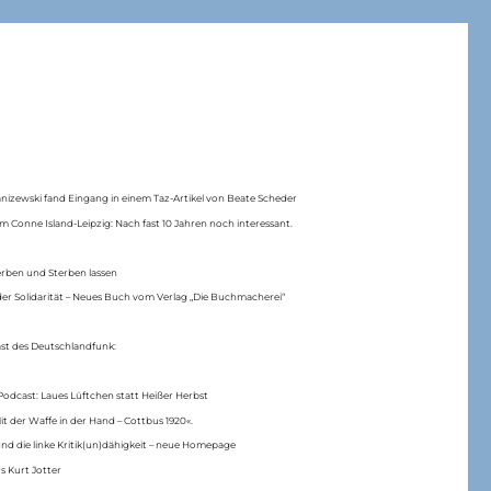
anizewski fand Eingang in einem Taz-Artikel von Beate Scheder
m Conne Island-Leipzig: Nach fast 10 Jahren noch interessant.
erben und Sterben lassen
er Solidarität – Neues Buch vom Verlag „Die Buchmacherei“
ast des Deutschlandfunk:
Podcast: Laues Lüftchen statt Heißer Herbst
Mit der Waffe in der Hand – Cottbus 1920«.
nd die linke Kritik(un)dähigkeit – neue Homepage
s Kurt Jotter