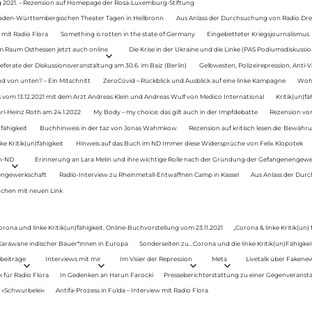
g 2021. – Rezension auf Homepage der Rosa-Luxemburg-Stiftung
Baden-Württembergischen Theater Tagen in Heilbronn
Aus Anlass der Durchsuchung von Radio Drey
 mit Radio Flora
Something is rotten in the state of Germany
Eingebetteter Kriegsjournalismus
im Raum Osthessen jetzt auch online
Die Krise in der Ukraine und die Linke (PAS Podiumsdiskussio
ferate der Diskussionsveranstaltung am 30.6. im Baiz (Berlin)
Gelbwesten, Polizeirepression, Anti-V
 von unten? – Ein Mitschnitt
ZeroCovid – Rückblick und Ausblick auf eine linke Kampagne
Woh
 vom 13.12.2021 mit dem Arzt Andreas Klein und Andreas Wulf von Medico International
Kritik(un)fä
rl-Heinz Roth am 24.1.2022
My Body – my choice: das gilt auch in der Impfdebatte
Rezension von
fähigkeit
Buchhinweis in der taz von Jonas Wahmkow
Rezension auf kritisch lesen.de: Bewähru
e Kritik(un)fähigkeit
Hinweis auf das Buch im ND Immer diese Widersprüche von Felix Klopotek
en-ND
Erinnerung an Lara Melin und ihre wichtige Rolle nach der Gründung der Gefangenengewe
nengewerkschaft
Radio-Interview zu Rheinmetall-Entwaffnen Camp in Kassel
Aus Anlass der Durc
auchen mit neuen Link
orona und linke Kritik(un)fähigkeit. Online-Buchvorstellung vom 23.11.2021
„Corona & linke Kritik(un)
: Karawane indischer Bauer*innen in Europa
Sonderseiten zu…Corona und die linke Kritik(un)Fähigkeit
beiträge
Interviews mit mir
Im Visier der Repression
Meta
Livetalk über Fakene
für Radio Flora
In Gedenken an Harun Farocki
Presseberichterstattung zu einer Gegenveransta
. »Schwurbelei«
Antifa-Prozess in Fulda – Interview mit Radio Flora