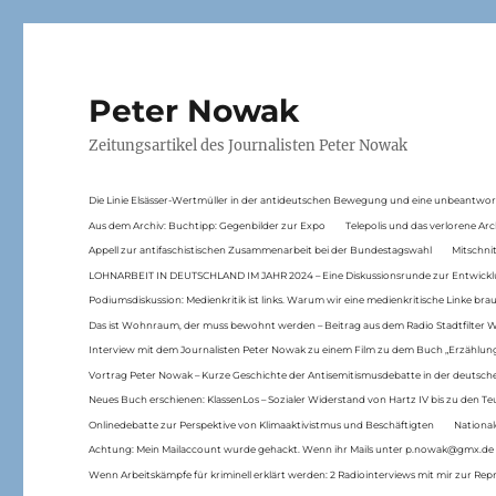
Peter Nowak
Zeitungsartikel des Journalisten Peter Nowak
Die Linie Elsässer-Wertmüller in der antideutschen Bewegung und eine unbeantwor
Aus dem Archiv: Buchtipp: Gegenbilder zur Expo
Telepolis und das verlorene Arc
Appell zur antifaschistischen Zusammenarbeit bei der Bundestagswahl
Mitschni
LOHNARBEIT IN DEUTSCHLAND IM JAHR 2024 – Eine Diskussionsrunde zur Entwickl
Podiumsdiskussion: Medienkritik ist links. Warum wir eine medienkritische Linke br
Das ist Wohnraum, der muss bewohnt werden – Beitrag aus dem Radio Stadtfilter 
Interview mit dem Journalisten Peter Nowak zu einem Film zu dem Buch „Erzählung
Vortrag Peter Nowak – Kurze Geschichte der Antisemitismusdebatte in der deutsche
Neues Buch erschienen: KlassenLos – Sozialer Widerstand von Hartz IV bis zu den 
Onlinedebatte zur Perspektive von Klimaaktivistmus und Beschäftigten
National
Achtung: Mein Mailaccount wurde gehackt. Wenn ihr Mails unter p.nowak@gmx.de
Wenn Arbeitskämpfe für kriminell erklärt werden: 2 Radiointerviews mit mir zur Rep