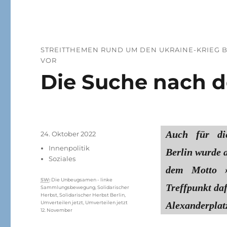
STREITTHEMEN RUND UM DEN UKRAINE-KRIEG BL
OR
Die Suche nach 
Auch für di
Veröffentlicht
24. Oktober 2022
am
Kategorien
Innenpolitik
Berlin wurde 
Soziales
dem Motto »U
Schlagwörter
SW
:
Die Unbeugsamen - linke
Treffpunkt da
Sammlungsbewegung
,
Solidarischer
Herbst
,
Solidarischer Herbst Berlin
,
Alexanderplat
Umverteilen jetzt
,
Umverteilen jetzt
12. November