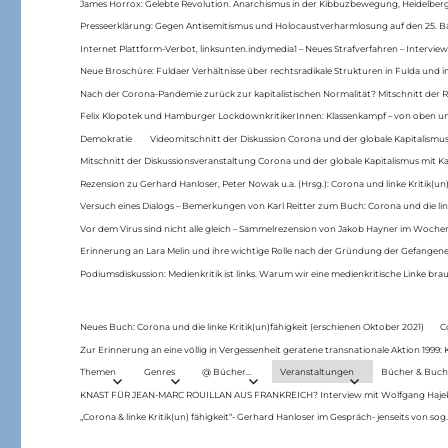
James Horrox: Gelebte Revolution. Anarchismus in der Kibbuzbewegung, Heidelber
Presseerklärung: Gegen Antisemitismus und Holocaustverharmlosung auf den 25. 
Internet Plattform-Verbot, linksunten.indymedia1 – Neues Strafverfahren – Interview
Neue Broschüre: Fuldaer Verhältnisse über rechtsradikale Strukturen in Fulda und 
Nach der Corona-Pandemie zurück zur kapitalistischen Normalität? Mitschnitt der Re
Felix Klopotek und Hamburger LockdownkritikerInnen: Klassenkampf – von oben und
Demokratie
Videomitschnitt der Diskussion Corona und der globale Kapitalismus
Mitschnitt der Diskussionsveranstaltung Corona und der globale Kapitalismus mit Ka
Rezension zu Gerhard Hanloser, Peter Nowak u.a. (Hrsg.): Corona und linke Kritik(un)
Versuch eines Dialogs – Bemerkungen von Karl Reitter zum Buch: Corona und die link
Vor dem Virus sind nicht alle gleich – Sammelrezension von Jakob Hayner im Woch
Erinnerung an Lara Melin und ihre wichtige Rolle nach der Gründung der Gefange
Podiumsdiskussion: Medienkritik ist links. Warum wir eine medienkritische Linke br
Neues Buch: Corona und die linke Kritik(un)fähigkeit (erschienen Oktober 2021)
C
Zur Erinnerung an eine völlig in Vergessenheit geratene transnationale Aktion 1999
Themen
Genres
@ Bücher…
Veranstaltungen
Bücher & Buch
KNAST FÜR JEAN-MARC ROUILLAN AUS FRANKREICH? Interview mit Wolfgang Hajek 
„Corona & linke Kritik(un) fähigkeit“- Gerhard Hanloser im Gespräch- jenseits von sog