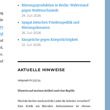
Rüstungsproduktion in Berlin: Widerstand
gegen Waffenschmiede
ag
29. Juli 2026
ie
Spagat zwischen Friedenspolitik und
es
Rüstungskonzern
26. Juli 2026
nd
Einsprüche gegen Kriegstüchtigkeit
nd
22. Juli 2026
d,
e.
uf
AKTUELLE HINWEISE
telegraph
#133/134
Hinweis auf meinen Artikel und eine Replik:
Wird die Rechte stark,weil die Linke die Arbeiter verachtet?
Eine Kritik am liberalen Antirassismus ist ebenso