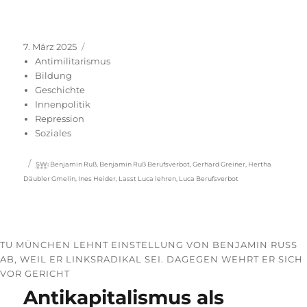
Veröffentlicht
Kategorien
7. März 2025
am
Antimilitarismus
Bildung
Geschichte
Innenpolitik
Repression
Soziales
Schlagwörter
SW
:
Benjamin Ruß
,
Benjamin Ruß Berufsverbot
,
Gerhard Greiner
,
Hertha
Däubler Gmelin
,
Ines Heider
,
Lasst Luca lehren
,
Luca Berufsverbot
TU MÜNCHEN LEHNT EINSTELLUNG VON BENJAMIN RUSS A
B, WEIL ER LINKSRADIKAL SEI. DAGEGEN WEHRT ER SICH V
OR GERICHT
Antikapitalismus als