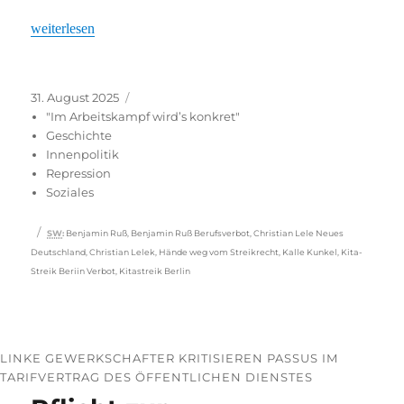
„Massive Angriffe auf das Streikrecht“
weiterlesen
Veröffentlicht
Kategorien
31. August 2025
am
"Im Arbeitskampf wird’s konkret"
Geschichte
Innenpolitik
Repression
Soziales
Schlagwörter
SW
:
Benjamin Ruß
,
Benjamin Ruß Berufsverbot
,
Christian Lele Neues
Deutschland
,
Christian Lelek
,
Hände weg vom Streikrecht
,
Kalle Kunkel
,
Kita-
Streik Beriin Verbot
,
Kitastreik Berlin
LINKE GEWERKSCHAFTER KRITISIEREN PASSUS IM
TARIFVERTRAG DES ÖFFENTLICHEN DIENSTES