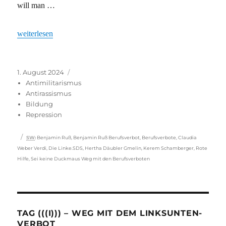
will man …
„Antikapitalismus als Ausschlusskriterium“
weiterlesen
Veröffentlicht
Kategorien
1. August 2024
am
Antimilitarismus
Antirassismus
Bildung
Repression
Schlagwörter
SW
:
Benjamin Ruß
,
Benjamin Ruß Berufsverbot
,
Berufsverbote
,
Claudia
Weber Verdi
,
Die Linke.SDS
,
Hertha Däubler Gmelin
,
Kerem Schamberger
,
Rote
Hilfe
,
Sei keine Duckmaus Weg mit den Berufsverboten
TAG (((I))) – WEG MIT DEM LINKSUNTEN-
VERBOT