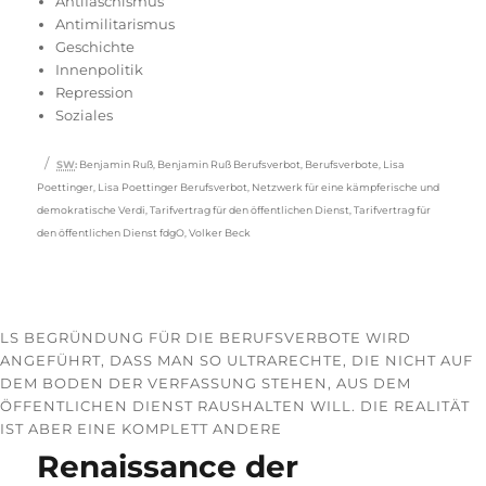
am
Antifaschismus
Antimilitarismus
Geschichte
Innenpolitik
Repression
Soziales
Schlagwörter
SW
:
Benjamin Ruß
,
Benjamin Ruß Berufsverbot
,
Berufsverbote
,
Lisa
Poettinger
,
Lisa Poettinger Berufsverbot
,
Netzwerk für eine kämpferische und
demokratische Verdi
,
Tarifvertrag für den öffentlichen Dienst
,
Tarifvertrag für
den öffentlichen Dienst fdgO
,
Volker Beck
LS BEGRÜNDUNG FÜR DIE BERUFSVERBOTE WIRD
ANGEFÜHRT, DASS MAN SO ULTRARECHTE, DIE NICHT AUF
DEM BODEN DER VERFASSUNG STEHEN, AUS DEM
ÖFFENTLICHEN DIENST RAUSHALTEN WILL. DIE REALITÄT
IST ABER EINE KOMPLETT ANDERE
Renaissance der