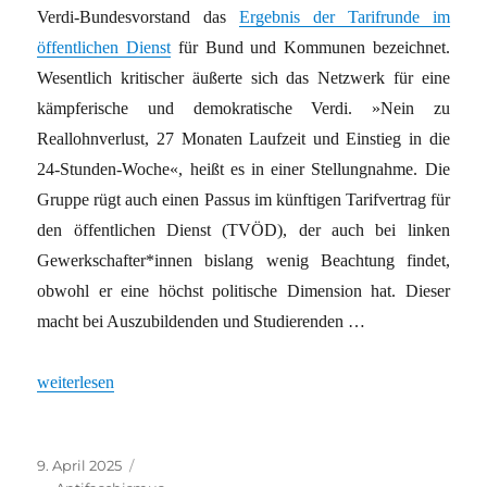
Verdi-Bundesvorstand das
Ergebnis der Tarifrunde im
öffentlichen Dienst
für Bund und Kommunen bezeichnet.
Wesentlich kritischer äußerte sich das Netzwerk für eine
kämpferische und demokratische Verdi. »Nein zu
Reallohnverlust, 27 Monaten Laufzeit und Einstieg in die
24-Stunden-Woche«, heißt es in einer Stellungnahme. Die
Gruppe rügt auch einen Passus im künftigen Tarifvertrag für
den öffentlichen Dienst (TVÖD), der auch bei linken
Gewerkschafter*innen bislang wenig Beachtung findet,
obwohl er eine höchst politische Dimension hat. Dieser
macht bei Auszubildenden und Studierenden …
„Pflicht zur »Verfassungstreue«: Einfallstor für Repressalien“
weiterlesen
Veröffentlicht
Kategorien
9. April 2025