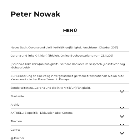
Peter Nowak
MENÜ
Neues Buch: Corona und die linke Kritik(un)fähigkeit (erschienen Oktober 2021)
Corona und linke Kritik(un)fähigkeit. Online-Buchvorstellung vom 23.11.2021
„Corona & linke Kritik(un) fähigkeit“- Gerhard Hanloser im Gespräch- jenseits von sog.
»Schwurbelei«
Zur Erinnerung an eine völlig in Vergessenheit geratene transnationale Aktion 1999:
Karawane indischer Bauer*innen in Europa
Sonderseiten zu…Corona und die linke Kritik(un)Fähigkeit).
Unterme
anzeigen
Startseite
Archiv
Unterme
anzeigen
AKTUELL: Biopolitik – Diskussion über Corona
Unterme
anzeigen
Themen
Unterme
anzeigen
Genres
Unterme
anzeigen
@ Bücher…
Unterme