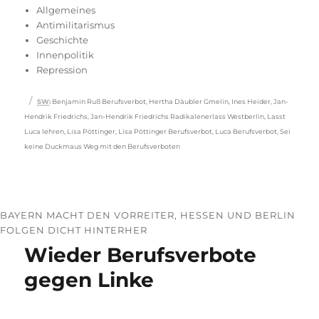
am
Allgemeines
Antimilitarismus
Geschichte
Innenpolitik
Repression
Schlagwörter
SW
:
Benjamin Ruß Berufsverbot
,
Hertha Däubler Gmelin
,
Ines Heider
,
Jan-
Hendrik Friedrichs
,
Jan-Hendrik Friedrichs Radikalenerlass Westberlin
,
Lasst
Luca lehren
,
Lisa Pöttinger
,
Lisa Pöttinger Berufsverbot
,
Luca Berufsverbot
,
Sei
keine Duckmaus Weg mit den Berufsverboten
BAYERN MACHT DEN VORREITER, HESSEN UND BERLIN
FOLGEN DICHT HINTERHER
Wieder Berufsverbote
gegen Linke