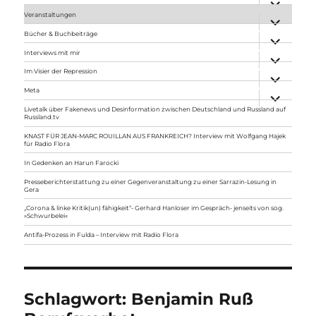
anzeigen
Veranstaltungen
Unterme
anzeigen
Bücher & Buchbeiträge
Unterme
anzeigen
Interviews mit mir
Unterme
anzeigen
Im Visier der Repression
Unterme
anzeigen
Meta
Unterme
anzeigen
Livetalk über Fakenews und Desinformation zwischen Deutschland und Russland auf
Russland.tv
KNAST FÜR JEAN-MARC ROUILLAN AUS FRANKREICH? Interview mit Wolfgang Hajek
für Radio Flora
In Gedenken an Harun Farocki
Presseberichterstattung zu einer Gegenveranstaltung zu einer Sarrazin-Lesung in
Gera
„Corona & linke Kritik(un) fähigkeit“- Gerhard Hanloser im Gespräch- jenseits von sog.
»Schwurbelei«
Antifa-Prozess in Fulda – Interview mit Radio Flora
Schlagwort:
Benjamin Ruß