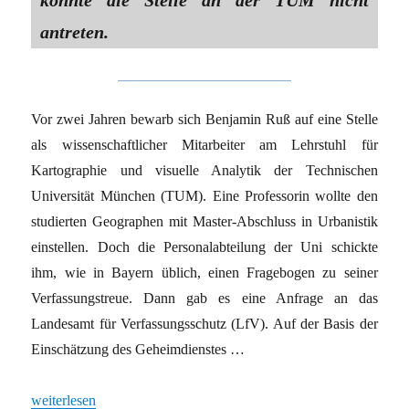
konnte die Stelle an der TUM nicht
antreten.
Vor zwei Jahren bewarb sich Benjamin Ruß auf eine Stelle
als wissenschaftlicher Mitarbeiter am Lehrstuhl für
Kartographie und visuelle Analytik der Technischen
Universität München (TUM). Eine Professorin wollte den
studierten Geographen mit Master-Abschluss in Urbanistik
einstellen. Doch die Personalabteilung der Uni schickte
ihm, wie in Bayern üblich, einen Fragebogen zu seiner
Verfassungstreue. Dann gab es eine Anfrage an das
Landesamt für Verfassungsschutz (LfV). Auf der Basis der
Einschätzung des Geheimdienstes …
„Wieder Berufsverbote gegen Linke“
weiterlesen