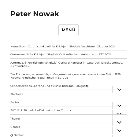
Peter Nowak
MENÜ
Neues Buch: Corona und die linke Kritik(un)fähigkeit (erschienen Oktober 2021)
Corona und linke Kritik(un)fähigkeit. Online-Buchvorstellung vom 23.11.2021
„Corona & linke Kritik(un) fähigkeit“- Gerhard Hanloser im Gespräch- jenseits von sog.
»Schwurbelei«
Zur Erinnerung an eine völlig in Vergessenheit geratene transnationale Aktion 1999:
Karawane indischer Bauer*innen in Europa
Sonderseiten zu…Corona und die linke Kritik(un)Fähigkeit).
Unterme
anzeigen
Startseite
Archiv
Unterme
anzeigen
AKTUELL: Biopolitik – Diskussion über Corona
Unterme
anzeigen
Themen
Unterme
anzeigen
Genres
Unterme
anzeigen
@ Bücher…
Unterme