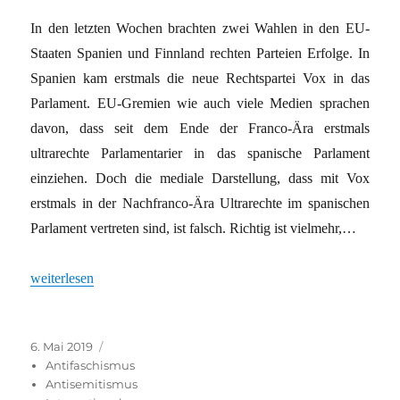
In den letzten Wochen brachten zwei Wahlen in den EU-
Staaten Spanien und Finnland rechten Parteien Erfolge. In
Spanien kam erstmals die neue Rechtspartei Vox in das
Parlament. EU-Gremien wie auch viele Medien sprachen
davon, dass seit dem Ende der Franco-Ära erstmals
ultrarechte Parlamentarier in das spanische Parlament
einziehen. Doch die mediale Darstellung, dass mit Vox
erstmals in der Nachfranco-Ära Ultrarechte im spanischen
Parlament vertreten sind, ist falsch. Richtig ist vielmehr,…
„Die Rechte gehört zur EU seit deren Gründung“
weiterlesen
Veröffentlicht
Kategorien
6. Mai 2019
am
Antifaschismus
Antisemitismus