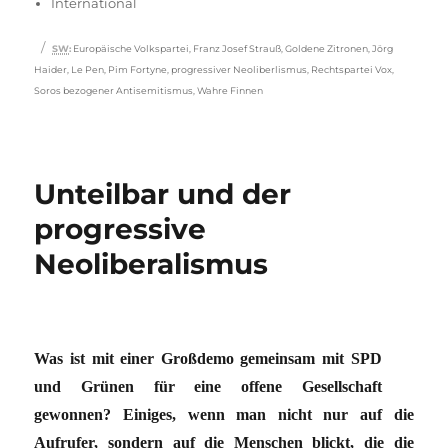
International
Schlagwörter
SW
:
Europäische Volkspartei
,
Franz Josef Strauß
,
Goldene Zitronen
,
Jörg
Haider
,
Le Pen
,
Pim Fortyne
,
progressiver Neoliberlismus
,
Rechtspartei Vox
,
Soros bezogener Antisemitismus
,
Wahre Finnen
Unteilbar und der
progressive
Neoliberalismus
Was ist mit einer Großdemo gemeinsam mit SPD
und Grünen für eine offene Gesellschaft
gewonnen? Einiges, wenn man nicht nur auf die
Aufrufer, sondern auf die Menschen blickt, die die