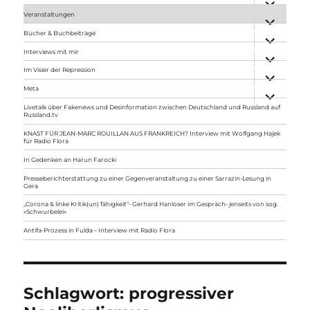
anzeigen
Veranstaltungen
Unterme
anzeigen
Bücher & Buchbeiträge
Unterme
anzeigen
Interviews mit mir
Unterme
anzeigen
Im Visier der Repression
Unterme
anzeigen
Meta
Unterme
anzeigen
Livetalk über Fakenews und Desinformation zwischen Deutschland und Russland auf
Russland.tv
KNAST FÜR JEAN-MARC ROUILLAN AUS FRANKREICH? Interview mit Wolfgang Hajek
für Radio Flora
In Gedenken an Harun Farocki
Presseberichterstattung zu einer Gegenveranstaltung zu einer Sarrazin-Lesung in
Gera
„Corona & linke Kritik(un) fähigkeit“- Gerhard Hanloser im Gespräch- jenseits von sog.
»Schwurbelei«
Antifa-Prozess in Fulda – Interview mit Radio Flora
Schlagwort:
progressiver