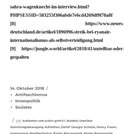
sahra-wagenknecht-im-interview.html?
PHPSESSID=583255f306abde7e6cd4269df9f78a8f
[8] https://www.neues-
deutschland.de/artikel/1096996.streik-bei-ryanair-
internationalismus-als-selbstverteidigung.html
[9] https://jungle.world/artikel/2018/41/unteilbar-oder-
gespalten
Veröffentlicht
Kategorien
14. Oktober 2018
am
Antifaschismus
Innenpolitik
Soziales
Schlagwörter
SW
:
Aufstehen und wohin geht’s?
,
Bündnis Unteilbar
Sammlungsbewegung Aufstehen
,
Detlef Georgia Schulze
,
Nancy Fraser
,
progressiver Neoliberlismus
,
Rainer Balcerowiak
,
Rainer Balcerowiak