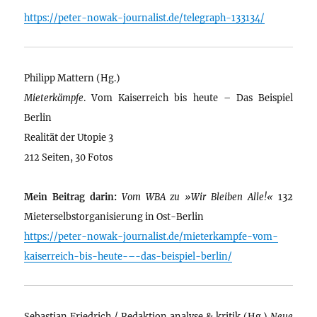
https://peter-nowak-journalist.de/telegraph-133134/
Philipp Mattern (Hg.)
Mieterkämpfe
. Vom Kaiserreich bis heute – Das Beispiel
Berlin
Realität der Utopie 3
212 Seiten, 30 Fotos
Mein Beitrag darin:
Vom WBA zu »Wir Bleiben Alle!«
132
Mieterselbstorganisierung in Ost-Berlin
https://peter-nowak-journalist.de/mieterkampfe-vom-
kaiserreich-bis-heute-–-das-beispiel-berlin/
Sebastian Friedrich / Redaktion analyse & kritik (Hg.)
Neue