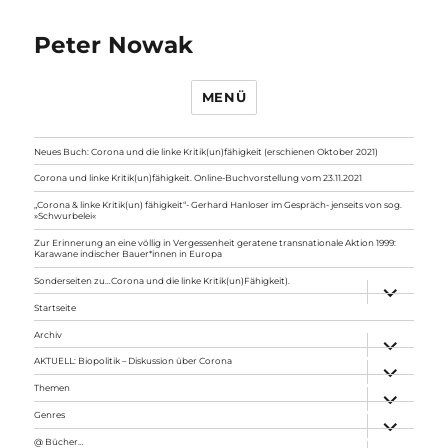
Peter Nowak
MENÜ
Neues Buch: Corona und die linke Kritik(un)fähigkeit (erschienen Oktober 2021)
Corona und linke Kritik(un)fähigkeit. Online-Buchvorstellung vom 23.11.2021
„Corona & linke Kritik(un) fähigkeit“- Gerhard Hanloser im Gespräch- jenseits von sog.
»Schwurbelei«
Zur Erinnerung an eine völlig in Vergessenheit geratene transnationale Aktion 1999:
Karawane indischer Bauer*innen in Europa
Sonderseiten zu…Corona und die linke Kritik(un)Fähigkeit).
Unterme
anzeigen
Startseite
Archiv
Unterme
anzeigen
AKTUELL: Biopolitik – Diskussion über Corona
Unterme
anzeigen
Themen
Unterme
anzeigen
Genres
Unterme
anzeigen
@ Bücher…
Unterme