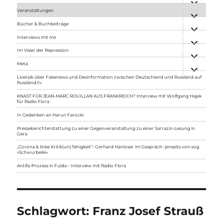
anzeigen
Veranstaltungen
Unterme
anzeigen
Bücher & Buchbeiträge
Unterme
anzeigen
Interviews mit mir
Unterme
anzeigen
Im Visier der Repression
Unterme
anzeigen
Meta
Unterme
anzeigen
Livetalk über Fakenews und Desinformation zwischen Deutschland und Russland auf
Russland.tv
KNAST FÜR JEAN-MARC ROUILLAN AUS FRANKREICH? Interview mit Wolfgang Hajek
für Radio Flora
In Gedenken an Harun Farocki
Presseberichterstattung zu einer Gegenveranstaltung zu einer Sarrazin-Lesung in
Gera
„Corona & linke Kritik(un) fähigkeit“- Gerhard Hanloser im Gespräch- jenseits von sog.
»Schwurbelei«
Antifa-Prozess in Fulda – Interview mit Radio Flora
Schlagwort:
Franz Josef Strauß