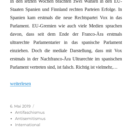
In den letzten Wochen brachten zwei Wahlen in den EU-
Staaten Spanien und Finnland rechten Parteien Erfolge. In
Spanien kam erstmals die neue Rechtspartei Vox in das
Parlament. EU-Gremien wie auch viele Medien sprachen
davon, dass seit dem Ende der Franco-Ära erstmals
ultrarechte Parlamentarier in das spanische Parlament
einziehen. Doch die mediale Darstellung, dass mit Vox
erstmals in der Nachfranco-Ära Ultrarechte im spanischen
Parlament vertreten sind, ist falsch. Richtig ist vielmehr,…
„Die Rechte gehört zur EU seit deren Gründung“
weiterlesen
Veröffentlicht
Kategorien
6. Mai 2019
am
Antifaschismus
Antisemitismus
International