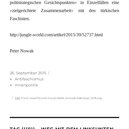
politstrategischen Gesichtspunkten« in Einzelfällen eine
»zielgerichtete Zusammenarbeit« mit den türkischen
Faschisten.
http://jungle-world.com/artikel/2015/39/52737.html
Peter Nowak
Veröffentlicht
Kategorien
26. September 2015
am
Antifaschismus
Innenpolitik
Schlagwörter
SW
:
Franz Josef Strauß
,
Graue Wölfe
,
Konrad-Adenauer.Stiftung