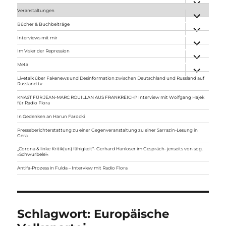
anzeigen
Veranstaltungen
Unterme
anzeigen
Bücher & Buchbeiträge
Unterme
anzeigen
Interviews mit mir
Unterme
anzeigen
Im Visier der Repression
Unterme
anzeigen
Meta
Unterme
anzeigen
Livetalk über Fakenews und Desinformation zwischen Deutschland und Russland auf
Russland.tv
KNAST FÜR JEAN-MARC ROUILLAN AUS FRANKREICH? Interview mit Wolfgang Hajek
für Radio Flora
In Gedenken an Harun Farocki
Presseberichterstattung zu einer Gegenveranstaltung zu einer Sarrazin-Lesung in
Gera
„Corona & linke Kritik(un) fähigkeit“- Gerhard Hanloser im Gespräch- jenseits von sog.
»Schwurbelei«
Antifa-Prozess in Fulda – Interview mit Radio Flora
Schlagwort:
Europäische