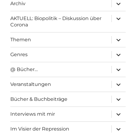
Unterme
Archiv
anzeigen
Unterme
AKTUELL: Biopolitik – Diskussion über
anzeigen
Corona
Unterme
Themen
anzeigen
Unterme
Genres
anzeigen
Unterme
@ Bücher…
anzeigen
Unterme
Veranstaltungen
anzeigen
Unterme
Bücher & Buchbeiträge
anzeigen
Unterme
Interviews mit mir
anzeigen
Unterme
Im Visier der Repression
anzeigen