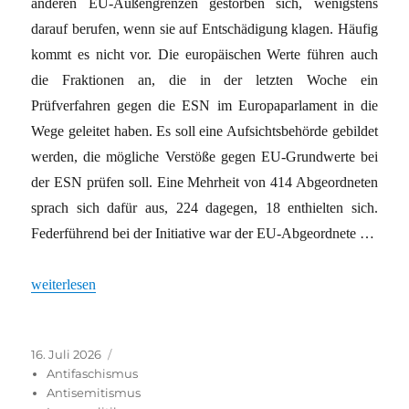
anderen EU-Außengrenzen gestorben sich, wenigstens
darauf berufen, wenn sie auf Entschädigung klagen. Häufig
kommt es nicht vor. Die europäischen Werte führen auch
die Fraktionen an, die in der letzten Woche ein
Prüfverfahren gegen die ESN im Europaparlament in die
Wege geleitet haben. Es soll eine Aufsichtsbehörde gebildet
werden, die mögliche Verstöße gegen EU-Grundwerte bei
der ESN prüfen soll. Eine Mehrheit von 414 Abgeordneten
sprach sich dafür aus, 224 dagegen, 18 enthielten sich.
Federführend bei der Initiative war der EU-Abgeordnete …
„Geldentzug, Teilverbot oder doch gleich koalieren“
weiterlesen
Veröffentlicht
Kategorien
16. Juli 2026
am
Antifaschismus
Antisemitismus