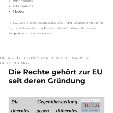
Innenpolitik
International
Medien
Schlagwörter
SW
:
Daniel Freund
,
Deutschlandfunk
,
ENS Prüffall
,
Europäische Volkspartei
,
Indymedia Deutschland
,
Lugi Pantisano
,
Martin Schirdewan
,
Patrioten für
Europa
,
Reinhard Opitz
,
Roland Koch
DIE RECHTE GEHÖRT ZUR EU WIE DIE NAZIS ZU
DEUTSCHLAND
Die Rechte gehört zur EU
seit deren Gründung
Die Gegenüberstellung
liberales gegen illiberales