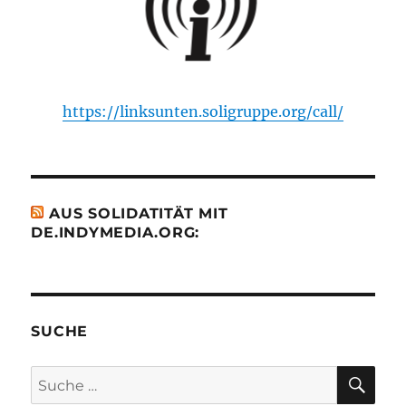
https://linksunten.soligruppe.org/call/
AUS SOLIDATITÄT MIT
DE.INDYMEDIA.ORG:
SUCHE
SU
Suche
nach: