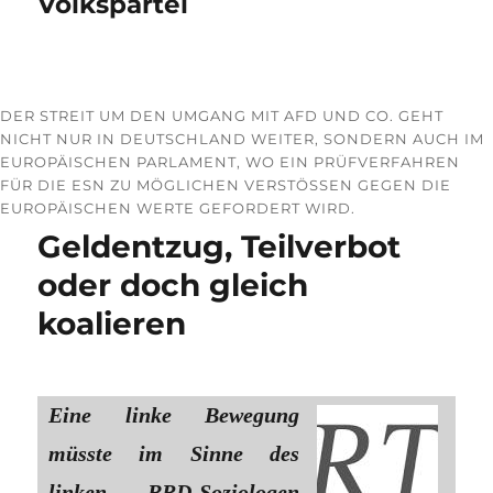
Volkspartei
DER STREIT UM DEN UMGANG MIT AFD UND CO. GEHT
NICHT NUR IN DEUTSCHLAND WEITER, SONDERN AUCH IM
EUROPÄISCHEN PARLAMENT, WO EIN PRÜFVERFAHREN
FÜR DIE ESN ZU MÖGLICHEN VERSTÖSSEN GEGEN DIE E
UROPÄISCHEN WERTE GEFORDERT WIRD.
Geldentzug, Teilverbot
oder doch gleich
koalieren
Eine linke Bewegung
müsste im Sinne des
linken BRD-Soziologen