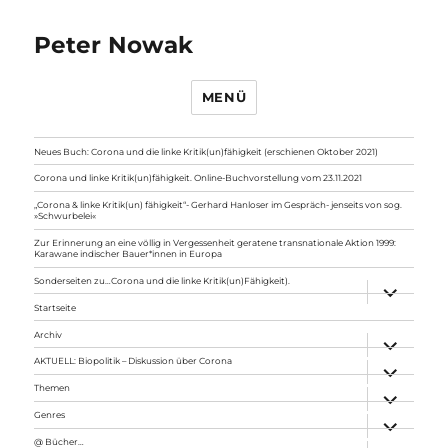
Peter Nowak
MENÜ
Neues Buch: Corona und die linke Kritik(un)fähigkeit (erschienen Oktober 2021)
Corona und linke Kritik(un)fähigkeit. Online-Buchvorstellung vom 23.11.2021
„Corona & linke Kritik(un) fähigkeit“- Gerhard Hanloser im Gespräch- jenseits von sog.
»Schwurbelei«
Zur Erinnerung an eine völlig in Vergessenheit geratene transnationale Aktion 1999:
Karawane indischer Bauer*innen in Europa
Sonderseiten zu…Corona und die linke Kritik(un)Fähigkeit).
Unterme
anzeigen
Startseite
Archiv
Unterme
anzeigen
AKTUELL: Biopolitik – Diskussion über Corona
Unterme
anzeigen
Themen
Unterme
anzeigen
Genres
Unterme
anzeigen
@ Bücher…
Unterme