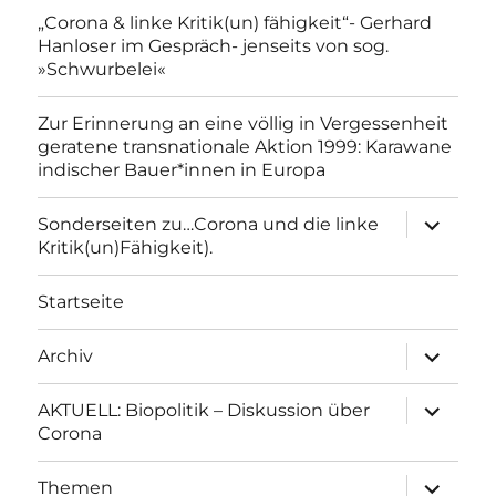
„Corona & linke Kritik(un) fähigkeit“- Gerhard
Hanloser im Gespräch- jenseits von sog.
»Schwurbelei«
Zur Erinnerung an eine völlig in Vergessenheit
geratene transnationale Aktion 1999: Karawane
indischer Bauer*innen in Europa
Unterme
Sonderseiten zu…Corona und die linke
anzeigen
Kritik(un)Fähigkeit).
Startseite
Unterme
Archiv
anzeigen
Unterme
AKTUELL: Biopolitik – Diskussion über
anzeigen
Corona
Unterme
Themen