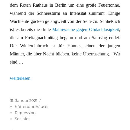
dem Roten Rathaus in Berlin um eine große Feuertonne,
während der Schneesturm an Intensität zunimmt. Einige
Wachleute gucken gelangweilt von der Seite zu. Schließlich
ist es bereits die dritte
Mahnwache gegen Obdachlosigkeit
,
die am Freitagnachmittag begann und am Samstag endet.
Der Wintereinbruch ist für Hannes, einen der jungen
Männer, die über Nacht blieben, keine Überraschung. „Wir
sind …
„Besondere Belastung für Obdachlose“
weiterlesen
Veröffentlicht
Kategorien
31. Januar 2021
am
hüttenundhäuser
Repression
Soziales