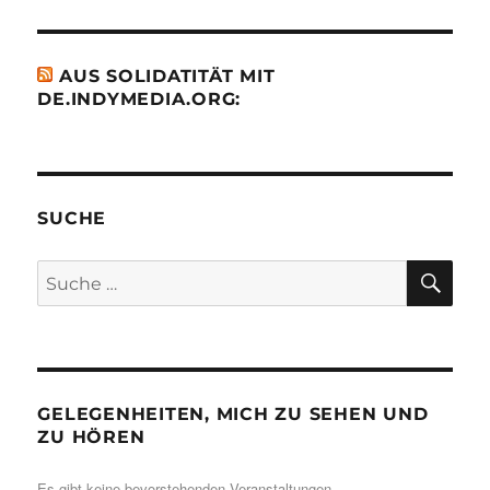
AUS SOLIDATITÄT MIT
DE.INDYMEDIA.ORG:
SUCHE
SU
Suche
nach:
GELEGENHEITEN, MICH ZU SEHEN UND
ZU HÖREN
Es gibt keine bevorstehenden Veranstaltungen.