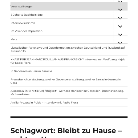
anzeigen
Veranstaltungen
Unterme
anzeigen
Bücher & Buchbeiträge
Unterme
anzeigen
Interviews mit mir
Unterme
anzeigen
Im Visier der Repression
Unterme
anzeigen
Meta
Unterme
anzeigen
Livetalk über Fakenews und Desinformation zwischen Deutschland und Russland auf
Russland.tv
KNAST FÜR JEAN-MARC ROUILLAN AUS FRANKREICH? Interview mit Wolfgang Hajek
für Radio Flora
In Gedenken an Harun Farocki
Presseberichterstattung zu einer Gegenveranstaltung zu einer Sarrazin-Lesung in
Gera
„Corona & linke Kritik(un) fähigkeit“- Gerhard Hanloser im Gespräch- jenseits von sog.
»Schwurbelei«
Antifa-Prozess in Fulda – Interview mit Radio Flora
Schlagwort:
Bleibt zu Hause –