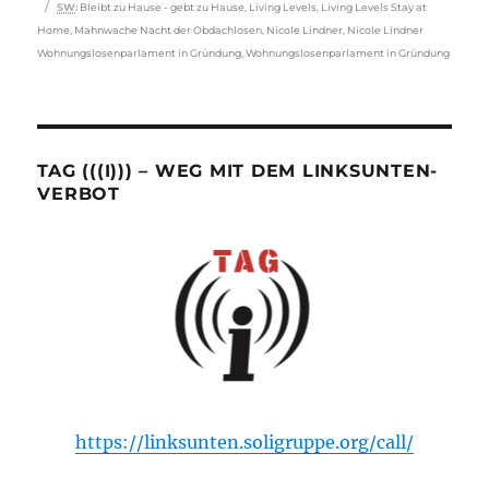
Schlagwörter
SW
:
Bleibt zu Hause - gebt zu Hause
,
Living Levels
,
Living Levels Stay at
Home
,
Mahnwache Nacht der Obdachlosen
,
Nicole Lindner
,
Nicole Lindner
Wohnungslosenparlament in Gründung
,
Wohnungslosenparlament in Gründung
TAG (((I))) – WEG MIT DEM LINKSUNTEN-
VERBOT
https://linksunten.soligruppe.org/call/