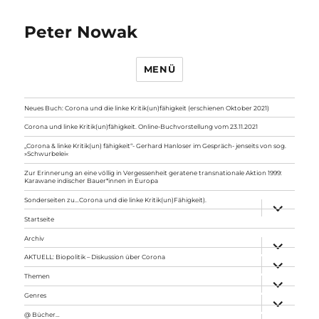
Peter Nowak
MENÜ
Neues Buch: Corona und die linke Kritik(un)fähigkeit (erschienen Oktober 2021)
Corona und linke Kritik(un)fähigkeit. Online-Buchvorstellung vom 23.11.2021
„Corona & linke Kritik(un) fähigkeit“- Gerhard Hanloser im Gespräch- jenseits von sog.
»Schwurbelei«
Zur Erinnerung an eine völlig in Vergessenheit geratene transnationale Aktion 1999:
Karawane indischer Bauer*innen in Europa
Sonderseiten zu…Corona und die linke Kritik(un)Fähigkeit).
Unterme
anzeigen
Startseite
Archiv
Unterme
anzeigen
AKTUELL: Biopolitik – Diskussion über Corona
Unterme
anzeigen
Themen
Unterme
anzeigen
Genres
Unterme
anzeigen
@ Bücher…
Unterme