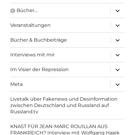
Unterme
@ Bücher…
anzeigen
Unterme
Veranstaltungen
anzeigen
Unterme
Bücher & Buchbeiträge
anzeigen
Unterme
Interviews mit mir
anzeigen
Unterme
Im Visier der Repression
anzeigen
Unterme
Meta
anzeigen
Livetalk über Fakenews und Desinformation
zwischen Deutschland und Russland auf
Russland.tv
KNAST FÜR JEAN-MARC ROUILLAN AUS
FRANKREICH? Interview mit Wolfgang Hajek