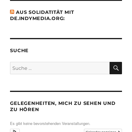
AUS SOLIDATITÄT MIT
DE.INDYMEDIA.ORG:
SUCHE
SU
Suche
nach:
GELEGENHEITEN, MICH ZU SEHEN UND
ZU HÖREN
Es gibt keine bevorstehenden Veranstaltungen.
Kalender anzeigen