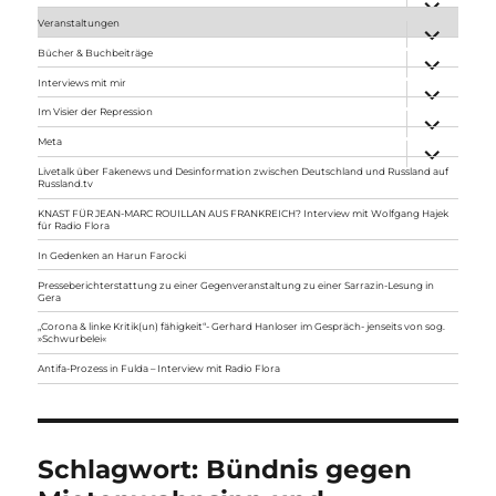
anzeigen
Veranstaltungen
Unterme
anzeigen
Bücher & Buchbeiträge
Unterme
anzeigen
Interviews mit mir
Unterme
anzeigen
Im Visier der Repression
Unterme
anzeigen
Meta
Unterme
anzeigen
Livetalk über Fakenews und Desinformation zwischen Deutschland und Russland auf
Russland.tv
KNAST FÜR JEAN-MARC ROUILLAN AUS FRANKREICH? Interview mit Wolfgang Hajek
für Radio Flora
In Gedenken an Harun Farocki
Presseberichterstattung zu einer Gegenveranstaltung zu einer Sarrazin-Lesung in
Gera
„Corona & linke Kritik(un) fähigkeit“- Gerhard Hanloser im Gespräch- jenseits von sog.
»Schwurbelei«
Antifa-Prozess in Fulda – Interview mit Radio Flora
Schlagwort:
Bündnis gegen