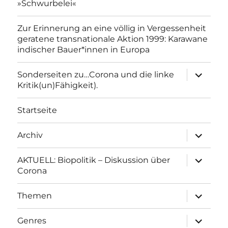
»Schwurbelei«
Zur Erinnerung an eine völlig in Vergessenheit
geratene transnationale Aktion 1999: Karawane
indischer Bauer*innen in Europa
Unterme
Sonderseiten zu…Corona und die linke
anzeigen
Kritik(un)Fähigkeit).
Startseite
Unterme
Archiv
anzeigen
Unterme
AKTUELL: Biopolitik – Diskussion über
anzeigen
Corona
Unterme
Themen
anzeigen
Unterme
Genres
anzeigen