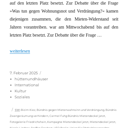
auf den letzten Platz besetzt. Zur Debatte über die Frage
»Was tun gegen Wohnungsnot und Verdrängung?« kamen
diejenigen zusammen, die den Mieten-Widerstand seit
Jahren vorantreiben. war am Mittwochabend bis auf den
letzten Platz besetzt. Zur Debatte über die Frage …
„Berlin: Der nüchterne Blick auf die Mietenkämpfe“
weiterlesen
Veröffentlicht
Kategorien
7. Februar 2025
am
hüttenundhäuser
International
Kultur
Soziales
Schlagwörter
SW
:
Bizim Kiez
,
Bündnis gegen Mietenwahnsinn und Verdrängung
,
Bündnis
Zwangsräumung verhindern
,
Carmel Fuhg Bündnis Mietendeckel jetzt
,
Fotogalerie Friedrichshain
,
Kampagne Mietendeckel jetzt
,
Mietendeckel jetzt
,
Nicole Lindner
,
Steffen Doebert
,
UFO Berlin
,
Union für Obdachlosenrechte
,