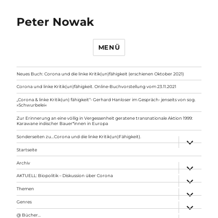
Peter Nowak
MENÜ
Neues Buch: Corona und die linke Kritik(un)fähigkeit (erschienen Oktober 2021)
Corona und linke Kritik(un)fähigkeit. Online-Buchvorstellung vom 23.11.2021
„Corona & linke Kritik(un) fähigkeit“- Gerhard Hanloser im Gespräch- jenseits von sog.
»Schwurbelei«
Zur Erinnerung an eine völlig in Vergessenheit geratene transnationale Aktion 1999:
Karawane indischer Bauer*innen in Europa
Sonderseiten zu…Corona und die linke Kritik(un)Fähigkeit).
Unterme
anzeigen
Startseite
Archiv
Unterme
anzeigen
AKTUELL: Biopolitik – Diskussion über Corona
Unterme
anzeigen
Themen
Unterme
anzeigen
Genres
Unterme
anzeigen
@ Bücher…
Unterme