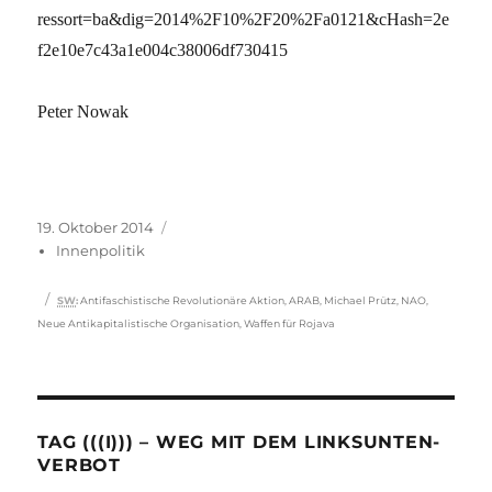
ressort=ba&dig=2014%2F10%2F20%2Fa0121&cHash=2e
f2e10e7c43a1e004c38006df730415
Peter Nowak
Veröffentlicht
Kategorien
19. Oktober 2014
am
Innenpolitik
Schlagwörter
SW
:
Antifaschistische Revolutionäre Aktion
,
ARAB
,
Michael Prütz
,
NAO
,
Neue Antikapitalistische Organisation
,
Waffen für Rojava
TAG (((I))) – WEG MIT DEM LINKSUNTEN-
VERBOT