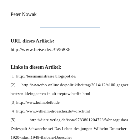
Peter Nowak
URL dieses Artikels:
http://www.heise.de/-3596836
Links in diesem Artikel:
[1] http://beermannstrasse.blogspot.de/
[2] http://www.rbb-online.de/politik/beitrag/2014/12/a100-gegner-
bestzen-kleingaerten-in-alt-treptow-berlin.html
[3] http://www.holmbleibt.de
[4] http://www.wilhelm-droescher.de/vorw.html
[5] http://dietz-verlag.de/isbn/9783801204723/Wer-sagt-dass-
Zwiespalt-Schwaeche-sei-Das-Leben-des-jungen-Wilhelm-Droescher-
1920-ndash1948-Barbara-Droescher