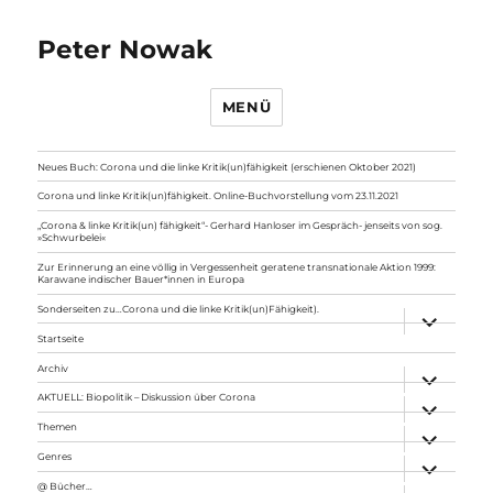
Peter Nowak
MENÜ
Neues Buch: Corona und die linke Kritik(un)fähigkeit (erschienen Oktober 2021)
Corona und linke Kritik(un)fähigkeit. Online-Buchvorstellung vom 23.11.2021
„Corona & linke Kritik(un) fähigkeit“- Gerhard Hanloser im Gespräch- jenseits von sog.
»Schwurbelei«
Zur Erinnerung an eine völlig in Vergessenheit geratene transnationale Aktion 1999:
Karawane indischer Bauer*innen in Europa
Sonderseiten zu…Corona und die linke Kritik(un)Fähigkeit).
Unterme
anzeigen
Startseite
Archiv
Unterme
anzeigen
AKTUELL: Biopolitik – Diskussion über Corona
Unterme
anzeigen
Themen
Unterme
anzeigen
Genres
Unterme
anzeigen
@ Bücher…
Unterme