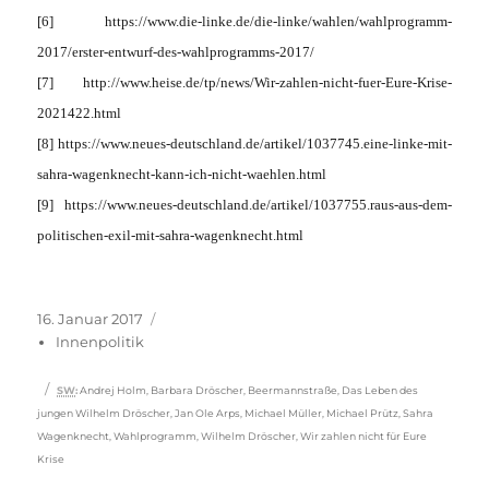
[6] https://www.die-linke.de/die-linke/wahlen/wahlprogramm-
2017/erster-entwurf-des-wahlprogramms-2017/
[7] http://www.heise.de/tp/news/Wir-zahlen-nicht-fuer-Eure-Krise-
2021422.html
[8] https://www.neues-deutschland.de/artikel/1037745.eine-linke-mit-
sahra-wagenknecht-kann-ich-nicht-waehlen.html
[9] https://www.neues-deutschland.de/artikel/1037755.raus-aus-dem-
politischen-exil-mit-sahra-wagenknecht.html
Veröffentlicht
Kategorien
16. Januar 2017
am
Innenpolitik
Schlagwörter
SW
:
Andrej Holm
,
Barbara Dröscher
,
Beermannstraße
,
Das Leben des
jungen Wilhelm Dröscher
,
Jan Ole Arps
,
Michael Müller
,
Michael Prütz
,
Sahra
Wagenknecht
,
Wahlprogramm
,
Wilhelm Dröscher
,
Wir zahlen nicht für Eure
Krise