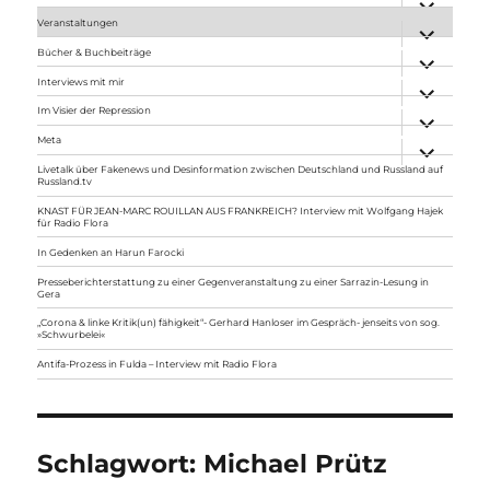
anzeigen
Veranstaltungen
Unterme
anzeigen
Bücher & Buchbeiträge
Unterme
anzeigen
Interviews mit mir
Unterme
anzeigen
Im Visier der Repression
Unterme
anzeigen
Meta
Unterme
anzeigen
Livetalk über Fakenews und Desinformation zwischen Deutschland und Russland auf
Russland.tv
KNAST FÜR JEAN-MARC ROUILLAN AUS FRANKREICH? Interview mit Wolfgang Hajek
für Radio Flora
In Gedenken an Harun Farocki
Presseberichterstattung zu einer Gegenveranstaltung zu einer Sarrazin-Lesung in
Gera
„Corona & linke Kritik(un) fähigkeit“- Gerhard Hanloser im Gespräch- jenseits von sog.
»Schwurbelei«
Antifa-Prozess in Fulda – Interview mit Radio Flora
Schlagwort:
Michael Prütz