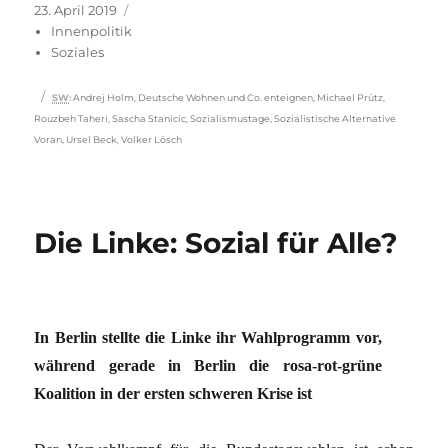
Veröffentlicht
Kategorien
23. April 2019
am
Innenpolitik
Soziales
Schlagwörter
SW
:
Andrej Holm
,
Deutsche Wohnen und Co. enteignen
,
Michael Prütz
,
Rouzbeh Taheri
,
Sascha Stanicic
,
Sozialismustage
,
Sozialistische Alternative
Voran
,
Ursel Beck
,
Volker Lösch
Die Linke: Sozial für Alle?
In Berlin stellte die Linke ihr Wahlprogramm vor,
während gerade in Berlin die rosa-rot-grüne
Koalition in der ersten schweren Krise ist