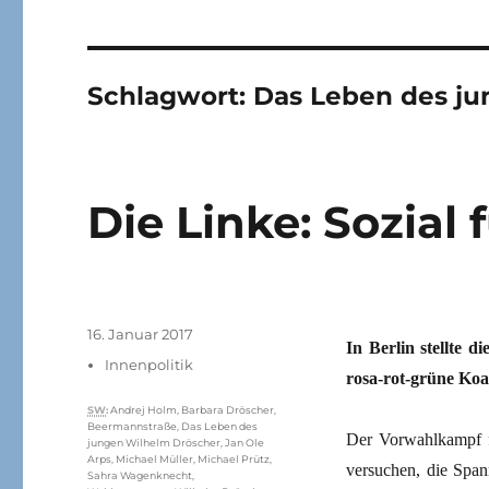
Schlagwort:
Das Leben des ju
Die Linke: Sozial f
Veröffentlicht
16. Januar 2017
In Berlin stellte 
am
Kategorien
Innenpolitik
rosa-rot-grüne Koal
Schlagwörter
SW
:
Andrej Holm
,
Barbara Dröscher
,
Beermannstraße
,
Das Leben des
Der Vorwahlkampf f
jungen Wilhelm Dröscher
,
Jan Ole
Arps
,
Michael Müller
,
Michael Prütz
,
versuchen, die Span
Sahra Wagenknecht
,