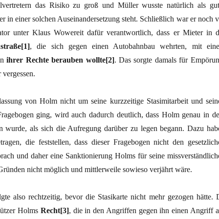
vertretern das Risiko zu groß und Müller wusste natürlich als gut
r in einer solchen Auseinandersetzung steht. Schließlich war er noch v
ator unter Klaus Wowereit dafür verantwortlich, dass er Mieter in d
traße[1]
, die sich gegen einen Autobahnbau wehrten, mit ein
en
ihrer Rechte berauben wollte[2]
. Das sorgte damals für Empörun
r vergessen.
lassung von Holm nicht um seine kurzzeitige Stasimitarbeit und sein
Fragebogen ging, wird auch dadurch deutlich, dass Holm genau in d
n wurde, als sich die Aufregung darüber zu legen begann. Dazu hab
tragen, die feststellen, dass dieser Fragebogen nicht den gesetzlich
ach und daher eine Sanktionierung Holms für seine missverständlich
ründen nicht möglich und mittlerweile sowieso verjährt wäre.
gte also rechtzeitig, bevor die Stasikarte nicht mehr gezogen hätte. 
stützer Holms
Recht[3]
, die in den Angriffen gegen ihn einen Angriff a