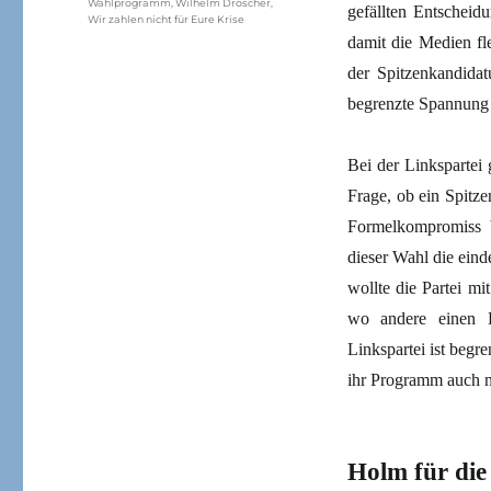
Wahlprogramm
,
Wilhelm Dröscher
,
gefällten Entscheid
Wir zahlen nicht für Eure Krise
damit die Medien fl
der Spitzenkandidat
begrenzte Spannung 
Bei der Linkspartei
Frage, ob ein Spitz
Formelkompromiss b
dieser Wahl die eind
wollte die Partei mi
wo andere einen 
Linkspartei ist begr
ihr Programm auch n
Holm für die