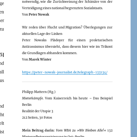
notwendig, wie die Zurückweisung der Schimäre von der
ge
Verteidigung eines national begrenzten Sozialstaats.
en
Von
Peter Nowak
er
Wir reden über Flucht und Migration? Überlegungen zur
zu
aktuellen Lage der Linken
Peter Nowaks Plädoyer für einen proletarischen
Antirassismus übersieht, dass diesem hier wie im Trikont
die Grundlagen abhanden kommen.
5]
Von
Marek Winter
nd
ll
https://peter-nowak-journalist.de/telegraph-133134/
us
Philipp Mattern (Hg.)
Mieterkämpfe
. Vom Kaiserreich bis heute – Das Beispiel
Berlin
nd
Realität der Utopie 3
ht
212 Seiten, 30 Fotos
lt
Mein Beitrag darin:
Vom WBA zu »Wir Bleiben Alle!«
132
st
Mieterselbstorganisierung in Ost-Berlin