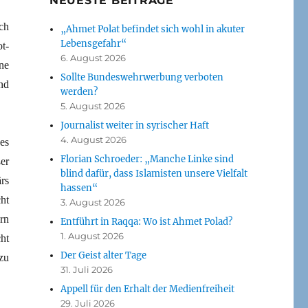
NEUESTE BEITRÄGE
ch
„Ahmet Polat befindet sich wohl in akuter
Lebensgefahr“
t-
6. August 2026
ne
Sollte Bundeswehrwerbung verboten
nd
werden?
5. August 2026
Journalist weiter in syrischer Haft
4. August 2026
es
Florian Schroeder: „Manche Linke sind
er
blind dafür, dass Islamisten unsere Vielfalt
rs
hassen“
ht
3. August 2026
rn
Entführt in Raqqa: Wo ist Ahmet Polad?
1. August 2026
ht
Der Geist alter Tage
zu
31. Juli 2026
Appell für den Erhalt der Medienfreiheit
29. Juli 2026