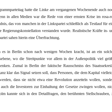
grammparteitag hatte die Linke am vergangenen Wochenende auch no
nn in allen Medien war die Rede von einer ernsten Krise im rosa-ro
nis, das von manchen in der Linkspartei schließlich als Testlauf für ei
e Regierungskonstellation verstanden wurde. Realistische Kräfte in- u
artei sahen hierin eine Überfrachtung.
n es in Berlin schon nach wenigen Wochen kracht, ist an ein solch
bene, wo die Streitpunkte vor allem in der Außenpolitik viel größ
denken. Zumal in Berlin der faktische Rausschmiss des Staatssekretä
z klar das Signal setzen soll, dass Personen, die dem Kapital vielleic
werden, dass sie nicht etwa eine Revolution anzetteln wollen, sonde
h auch die Investoren zur Einhaltung der Gesetze zwingen wollen, nic
lm kannte sich in den Detailfragen, den berühmten Stellschrauben, 