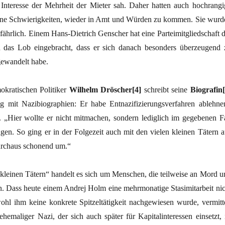
m Interesse der Mehrheit der Mieter sah. Daher hatten auch hochrangi
ine Schwierigkeiten, wieder in Amt und Würden zu kommen. Sie wurd
fährlich. Einem Hans-Dietrich Genscher hat eine Parteimitgliedschaft d
as Lob eingebracht, dass er sich danach besonders überzeugend 
ewandelt habe.
kratischen Politiker
Wilhelm Dröscher[4]
schreibt seine
Biografin[
 mit Nazibiographien: Er habe Entnazifizierungsverfahren ablehne
 „Hier wollte er nicht mitmachen, sondern lediglich im gegebenen Fa
agen. So ging er in der Folgezeit auch mit den vielen kleinen Tätern a
rchaus schonend um.“
kleinen Tätern“ handelt es sich um Menschen, die teilweise an Mord u
en. Dass heute einem Andrej Holm eine mehrmonatige Stasimitarbeit nic
ohl ihm keine konkrete Spitzeltätigkeit nachgewiesen wurde, vermitte
ehemaliger Nazi, der sich auch später für Kapitalinteressen einsetzt, i