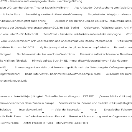
g 2021. – Rezension auf Homepage der Rosa-Luxemburg-Stiftung
Baden-Württembergischen Theater Tagen in Heilbronn
Aus Anlass der Durchsuchung von Radio Drey
 mit Radio Flora
Something is rotten in the state of Germany
Eingebetteter Kriegsjournalismus
im Raum Osthessen jetzt auch online
Die Krise in der Ukraine und die Linke (PAS Podiumsdiskussio
ferate der Diskussionsveranstaltung am 30.6. im Baiz (Berlin)
Gelbwesten, Polizeirepression, Anti-V
 von unten? – Ein Mitschnitt
ZeroCovid – Rückblick und Ausblick auf eine linke Kampagne
Woh
 vom 13.12.2021 mit dem Arzt Andreas Klein und Andreas Wulf von Medico International
Kritik(un)fä
rl-Heinz Roth am 24.1.2022
My Body – my choice: das gilt auch in der Impfdebatte
Rezension von
fähigkeit
Buchhinweis in der taz von Jonas Wahmkow
Rezension auf kritisch lesen.de: Bewähru
e Kritik(un)fähigkeit
Hinweis auf das Buch im ND Immer diese Widersprüche von Felix Klopotek
en-ND
Erinnerung an Lara Melin und ihre wichtige Rolle nach der Gründung der Gefangenengewe
nengewerkschaft
Radio-Interview zu Rheinmetall-Entwaffnen Camp in Kassel
Aus Anlass der Durc
auchen mit neuen Link
orona und linke Kritik(un)fähigkeit. Online-Buchvorstellung vom 23.11.2021
„Corona & linke Kritik(un)
: Karawane indischer Bauer*innen in Europa
Sonderseiten zu…Corona und die linke Kritik(un)Fähigkeit
beiträge
Interviews mit mir
Im Visier der Repression
Meta
Livetalk über Fakene
für Radio Flora
In Gedenken an Harun Farocki
Presseberichterstattung zu einer Gegenveransta
. »Schwurbelei«
Antifa-Prozess in Fulda – Interview mit Radio Flora