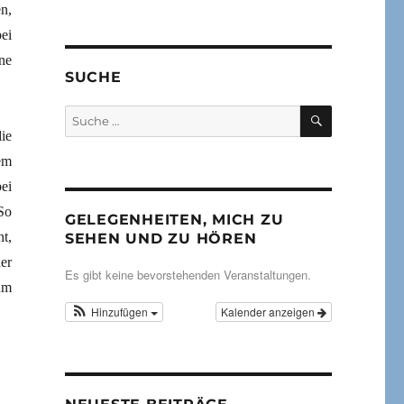
n,
ei
ne
SUCHE
SUCHEN
Suche
nach:
ie
em
ei
So
GELEGENHEITEN, MICH ZU
t,
SEHEN UND ZU HÖREN
er
Es gibt keine bevorstehenden Veranstaltungen.
um
Hinzufügen
Kalender anzeigen