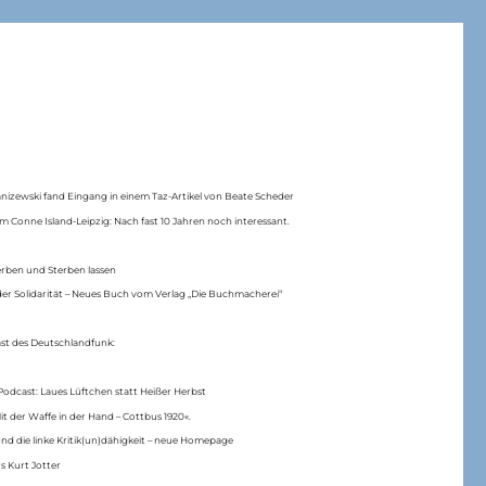
anizewski fand Eingang in einem Taz-Artikel von Beate Scheder
m Conne Island-Leipzig: Nach fast 10 Jahren noch interessant.
erben und Sterben lassen
er Solidarität – Neues Buch vom Verlag „Die Buchmacherei“
ast des Deutschlandfunk:
Podcast: Laues Lüftchen statt Heißer Herbst
Mit der Waffe in der Hand – Cottbus 1920«.
nd die linke Kritik(un)dähigkeit – neue Homepage
s Kurt Jotter