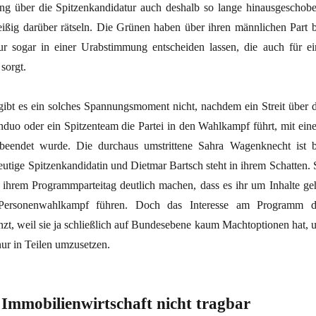
ung über die Spitzenkandidatur auch deshalb so lange hinausgeschobe
eißig darüber rätseln. Die Grünen haben über ihren männlichen Part b
ur sogar in einer Urabstimmung entscheiden lassen, die auch für ei
sorgt.
 gibt es ein solches Spannungsmoment nicht, nachdem ein Streit über d
enduo oder ein Spitzenteam die Partei in den Wahlkampf führt, mit ein
eendet wurde. Die durchaus umstrittene Sahra Wagenknecht ist b
eutige Spitzenkandidatin und Dietmar Bartsch steht in ihrem Schatten. 
t ihrem Programmparteitag deutlich machen, dass es ihr um Inhalte geh
Personenwahlkampf führen. Doch das Interesse am Programm d
enzt, weil sie ja schließlich auf Bundesebene kaum Machtoptionen hat, 
ur in Teilen umzusetzen.
 Immobilienwirtschaft nicht tragbar