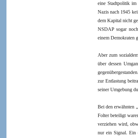
eine Stadtpolitik i
Nazis nach 1945 ke
dem Kapital nicht ge
NSDAP sogar noch d
einem Demokraten g
Aber zum sozialdemo
über dessen Umgang
gegenübergestanden.
zur Entlastung beitr
seiner Umgebung du
Bei den erwähnten „
Folter beteiligt war
verziehen wird, obw
nur ein Signal. Ein 