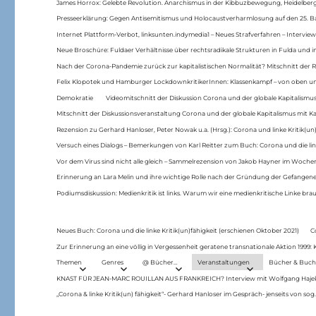
James Horrox: Gelebte Revolution. Anarchismus in der Kibbuzbewegung, Heidelber
Presseerklärung: Gegen Antisemitismus und Holocaustverharmlosung auf den 25. 
Internet Plattform-Verbot, linksunten.indymedia1 – Neues Strafverfahren – Interview
Neue Broschüre: Fuldaer Verhältnisse über rechtsradikale Strukturen in Fulda und 
Nach der Corona-Pandemie zurück zur kapitalistischen Normalität? Mitschnitt der Re
Felix Klopotek und Hamburger LockdownkritikerInnen: Klassenkampf – von oben und
Demokratie
Videomitschnitt der Diskussion Corona und der globale Kapitalismus
Mitschnitt der Diskussionsveranstaltung Corona und der globale Kapitalismus mit Ka
Rezension zu Gerhard Hanloser, Peter Nowak u.a. (Hrsg.): Corona und linke Kritik(un)
Versuch eines Dialogs – Bemerkungen von Karl Reitter zum Buch: Corona und die link
Vor dem Virus sind nicht alle gleich – Sammelrezension von Jakob Hayner im Woch
Erinnerung an Lara Melin und ihre wichtige Rolle nach der Gründung der Gefange
Podiumsdiskussion: Medienkritik ist links. Warum wir eine medienkritische Linke br
Neues Buch: Corona und die linke Kritik(un)fähigkeit (erschienen Oktober 2021)
C
Zur Erinnerung an eine völlig in Vergessenheit geratene transnationale Aktion 1999
Themen
Genres
@ Bücher…
Veranstaltungen
Bücher & Buch
KNAST FÜR JEAN-MARC ROUILLAN AUS FRANKREICH? Interview mit Wolfgang Hajek 
„Corona & linke Kritik(un) fähigkeit“- Gerhard Hanloser im Gespräch- jenseits von sog