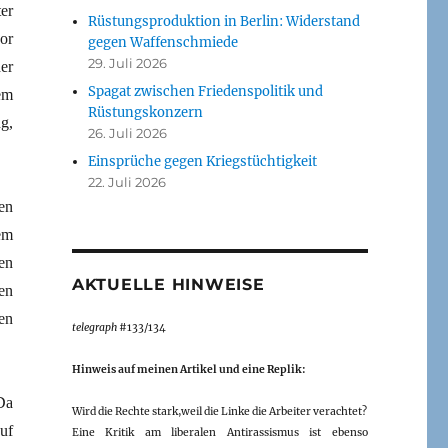
er
Rüstungsproduktion in Berlin: Widerstand
or
gegen Waffenschmiede
29. Juli 2026
er
Spagat zwischen Friedenspolitik und
em
Rüstungskonzern
g,
26. Juli 2026
Einsprüche gegen Kriegstüchtigkeit
22. Juli 2026
en
em
en
AKTUELLE HINWEISE
en
en
telegraph
#133/134
Hinweis auf meinen Artikel und eine Replik:
Da
Wird die Rechte stark,weil die Linke die Arbeiter verachtet?
uf
Eine Kritik am liberalen Antirassismus ist ebenso