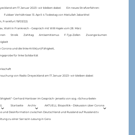
eckland am 17.Januar 2023– wir bleiben dabei:
Ein neues Strafverfahren:
Fuldaer Verhältnisse: 13. April: 4 Todestag von Matiul­lah Jabarkhel
n, Frankfurt 19/03/22)
ax, Wahl in Frankreich – Gespräch mit Willi Hajek vom 28. März
nen
Streik
Zahltag
Antisemitismus
F-Typ-Zellen
Zwangsräumen
higkeit
 Corona und die linke Kritik(un)Fähigkeit,
ngsprobe für linke Solidarität
rkschaft
hsuchung von Radio Dreyeckland am 17.Januar 2023– wir bleiben dabei:
 fähigkeit“- Gerhard Hanloser im Gespräch- jenseits von sog. »Schwurbelei«
).
Startseite
Archiv
AKTUELL: Biopolitik – Diskussion über Corona
ws und Desinformation zwischen Deutschland und Russland auf Russland.tv
ltung zu einer Sarrazin-Lesung in Gera