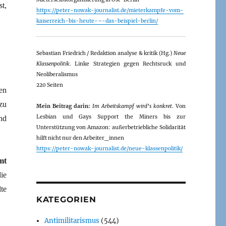
t,
https://peter-nowak-journalist.de/mieterkampfe-vom-
kaiserreich-bis-heute-–-das-beispiel-berlin/
Sebastian Friedrich / Redaktion analyse & kritik (Hg.)
Neue
Klassenpolitik
. Linke Strategien gegen Rechtsruck und
Neoliberalismus
220 Seiten
ten
zu
Mein Beitrag darin:
Im Arbeitskampf wird’s konkret
. Von
Lesbian und Gays Support the Miners bis zur
nd
Unterstützung von Amazon: außerbetriebliche Solidarität
hilft nicht nur den Arbeiter_innen
https://peter-nowak-journalist.de/neue-klassenpolitik/
mt
ie
te
KATEGORIEN
Antimilitarismus
(544)