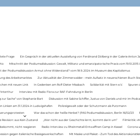
tete Frage
Ein Gespräch in der aktuellen Ausstellung von Ferdinand Dölberg in der Galerie Anton J
hiv
Mitschnitt der Podiumsdiskussion: Gewalt, Militanz und emanzipatorische Praxis vom 19.10.2015 i
tt der Podiumsdiskussion Armut ohne Widerstand? vom 18.9..2024 im Museum des Kapitalismus
ung des Arbeitsmarktes
Zur Aktualität der Zimmerwalder – mein Aufsatz in neuerschienen Buch St
auchen mit neuen Link
In Gedenken am Rolf-Dieter Missbach
Solidarität mit Stern e.V.
Spuren d
Winterthur
Interview mit Radio Flora zur RAF-Fahndung in Berlin
 zur Sache“ von Stephanie Bart
Diskussion mit Sabine Schiffer, Justus von Daniels und mir im Podc
n Linken am 31.1.2024 in Ludwigshafen
Polizeigewalt oder der Schutzmann als Putzmann
Teuerungsprotesten
War das schon der heiße Herbst? (PAS Podiumsdiskussion, Berlin 16/02/23
e Revision: aus Kein Zustand
„Wer nicht aus der Geschichte lernt, kommt darin um“
Filmkritik: »
 bekommt, nicht reagieren
Radio-Interview zu Rheinmetall-Entwaffnen Camp in Kassel
Corona u
ression gegen italienische Basisgewerkschaften
Mit Maske und Plakat – Zum Tod des Aktionskünstler