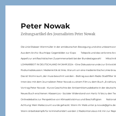
Peter Nowak
Zeitungsartikel des Journalisten Peter Nowak
Die Linie Elsässer-Wertmüller in der antideutschen Bewegung und eine unbeantwor
Aus dem Archiv: Buchtipp: Gegenbilder zur Expo
Telepolis und das verlorene Arc
Appell zur antifaschistischen Zusammenarbeit bei der Bundestagswahl
Mitschni
LOHNARBEIT IN DEUTSCHLAND IM JAHR 2024 – Eine Diskussionsrunde zur Entwickl
Podiumsdiskussion: Medienkritik ist links. Warum wir eine medienkritische Linke br
Das ist Wohnraum, der muss bewohnt werden – Beitrag aus dem Radio Stadtfilter 
Interview mit dem Journalisten Peter Nowak zu einem Film zu dem Buch „Erzählung
Vortrag Peter Nowak – Kurze Geschichte der Antisemitismusdebatte in der deutsche
Neues Buch erschienen: KlassenLos – Sozialer Widerstand von Hartz IV bis zu den 
Onlinedebatte zur Perspektive von Klimaaktivistmus und Beschäftigten
National
Achtung: Mein Mailaccount wurde gehackt. Wenn ihr Mails unter p.nowak@gmx.de
Wenn Arbeitskämpfe für kriminell erklärt werden: 2 Radiointerviews mit mir zur Rep