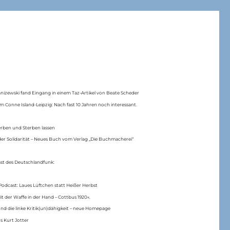
anizewski fand Eingang in einem Taz-Artikel von Beate Scheder
m Conne Island-Leipzig: Nach fast 10 Jahren noch interessant.
erben und Sterben lassen
er Solidarität – Neues Buch vom Verlag „Die Buchmacherei“
ast des Deutschlandfunk:
Podcast: Laues Lüftchen statt Heißer Herbst
Mit der Waffe in der Hand – Cottbus 1920«.
nd die linke Kritik(un)dähigkeit – neue Homepage
s Kurt Jotter