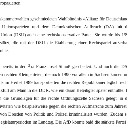
ropagierten.
kskammerwahlen geschmiedeten Wahlbündnis »Allianz für Deutschlan
 Unionsparteien und dem Demokratischen Aufbruch (DA) mit d
Union (DSU) auch eine rechtskonservative Partei. Sie wurde bis 19
tützt, die mit der DSU die Etablierung einer Rechtspartei außerha
llte.
bereits in der Ära Franz Josef Strauß gescheitert. Und auch die D
en rechten Kleinparteien, die nach 1990 vor allem in Sachsen kamen u
s im Herbst 1989 transportierten die rechten Republikaner täglich rech
kfurt am Main in die DDR, wie ein daran Beteiligter später enthüllte. 
 die Grundlagen für die rechte Ordnungszelle Sachsen gelegt, in d
tivitäten wie beispielsweise gegen die rechten Aufmärsche zum Jahrest
on Dresden von Politik und Polizei kriminalisiert wurden. Zudem s
gislaturperioden im Landtag. Die AfD könnte bald die stärkste Partei 