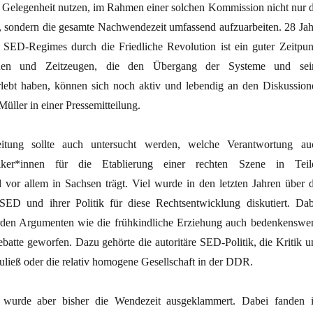
ie Gelegenheit nutzen, im Rahmen einer solchen Kommission nicht nur d
, sondern die gesamte Nachwendezeit umfassend aufzuarbeiten. 28 Jah
SED-Regimes durch die Friedliche Revolution ist ein guter Zeitpun
en und Zeitzeugen, die den Übergang der Systeme und sei
lebt haben, können sich noch aktiv und lebendig an den Diskussion
 Müller in einer Pressemitteilung.
eitung sollte auch untersucht werden, welche Verantwortung au
tiker*innen für die Etablierung einer rechten Szene in Teil
 vor allem in Sachsen trägt. Viel wurde in den letzten Jahren über d
SED und ihrer Politik für diese Rechtsentwicklung diskutiert. Dab
den Argumenten wie die frühkindliche Erziehung auch bedenkenswer
batte geworfen. Dazu gehörte die autoritäre SED-Politik, die Kritik u
ließ oder die relativ homogene Gesellschaft in der DDR.
 wurde aber bisher die Wendezeit ausgeklammert. Dabei fanden 