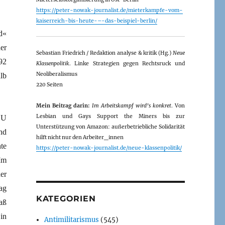
https://peter-nowak-journalist.de/mieterkampfe-vom-
kaiserreich-bis-heute-–-das-beispiel-berlin/
d«
er
Sebastian Friedrich / Redaktion analyse & kritik (Hg.)
Neue
92
Klassenpolitik
. Linke Strategien gegen Rechtsruck und
Neoliberalismus
lb
220 Seiten
Mein Beitrag darin:
Im Arbeitskampf wird’s konkret
. Von
Lesbian und Gays Support the Miners bis zur
SU
Unterstützung von Amazon: außerbetriebliche Solidarität
nd
hilft nicht nur den Arbeiter_innen
te
https://peter-nowak-journalist.de/neue-klassenpolitik/
Im
er
ag
KATEGORIEN
aß
in
Antimilitarismus
(545)