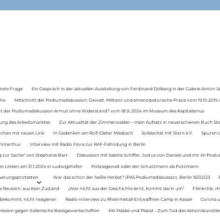
tete Frage
Ein Gespräch in der aktuellen Ausstellung von Ferdinand Dölberg in der Galerie Anton J
hiv
Mitschnitt der Podiumsdiskussion: Gewalt, Militanz und emanzipatorische Praxis vom 19.10.2015 i
tt der Podiumsdiskussion Armut ohne Widerstand? vom 18.9..2024 im Museum des Kapitalismus
ung des Arbeitsmarktes
Zur Aktualität der Zimmerwalder – mein Aufsatz in neuerschienen Buch St
auchen mit neuen Link
In Gedenken am Rolf-Dieter Missbach
Solidarität mit Stern e.V.
Spuren d
Winterthur
Interview mit Radio Flora zur RAF-Fahndung in Berlin
 zur Sache“ von Stephanie Bart
Diskussion mit Sabine Schiffer, Justus von Daniels und mir im Podc
n Linken am 31.1.2024 in Ludwigshafen
Polizeigewalt oder der Schutzmann als Putzmann
Teuerungsprotesten
War das schon der heiße Herbst? (PAS Podiumsdiskussion, Berlin 16/02/23
e Revision: aus Kein Zustand
„Wer nicht aus der Geschichte lernt, kommt darin um“
Filmkritik: »
 bekommt, nicht reagieren
Radio-Interview zu Rheinmetall-Entwaffnen Camp in Kassel
Corona u
ression gegen italienische Basisgewerkschaften
Mit Maske und Plakat – Zum Tod des Aktionskünstler