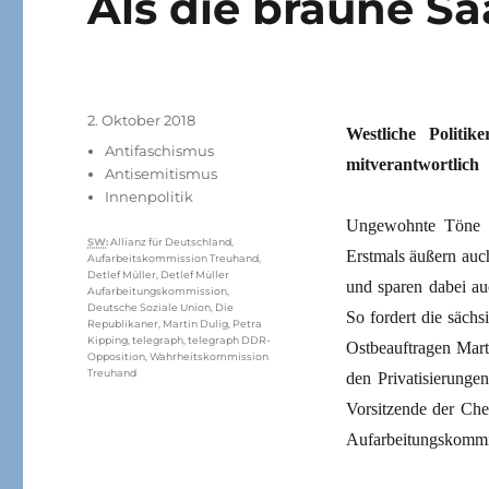
Als die braune S
Veröffentlicht
2. Oktober 2018
Westliche Politi
am
Kategorien
Antifaschismus
mitverantwortlich
Antisemitismus
Innenpolitik
Ungewohnte Töne si
Schlagwörter
SW
:
Allianz für Deutschland
,
Erstmals äußern auc
Aufarbeitskommission Treuhand
,
Detlef Müller
,
Detlef Müller
und sparen dabei au
Aufarbeitungskommission
,
Deutsche Soziale Union
,
Die
So fordert die säch
Republikaner
,
Martin Dulig
,
Petra
Kipping
,
telegraph
,
telegraph DDR-
Ostbeauftragen Mart
Opposition
,
Wahrheitskommission
Treuhand
den Privatisierunge
Vorsitzende der Chem
Aufarbeitungskommis