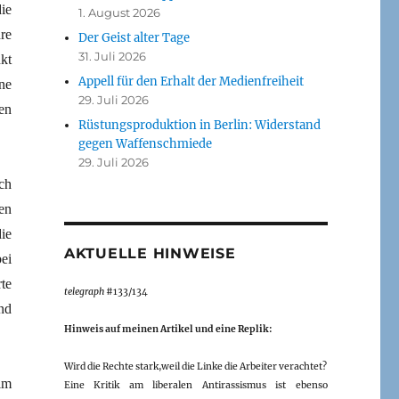
ie
1. August 2026
re
Der Geist alter Tage
31. Juli 2026
kt
Appell für den Erhalt der Medienfreiheit
ne
29. Juli 2026
en
Rüstungsproduktion in Berlin: Widerstand
gegen Waffenschmiede
29. Juli 2026
ch
en
ie
AKTUELLE HINWEISE
ei
te
telegraph
#133/134
nd
Hinweis auf meinen Artikel und eine Replik:
Wird die Rechte stark,weil die Linke die Arbeiter verachtet?
im
Eine Kritik am liberalen Antirassismus ist ebenso