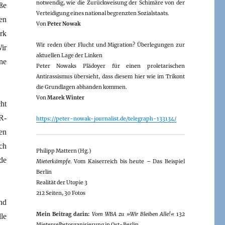
notwendig, wie die Zurückweisung der Schimäre von der
ße
Verteidigung eines national begrenzten Sozialstaats.
en
Von
Peter Nowak
rk
Wir reden über Flucht und Migration? Überlegungen zur
ir
aktuellen Lage der Linken
ne
Peter Nowaks Plädoyer für einen proletarischen
Antirassismus übersieht, dass diesem hier wie im Trikont
die Grundlagen abhanden kommen.
Von
Marek Winter
ht
R-
https://peter-nowak-journalist.de/telegraph-133134/
en
ch
Philipp Mattern (Hg.)
de
Mieterkämpfe
. Vom Kaiserreich bis heute – Das Beispiel
Berlin
Realität der Utopie 3
212 Seiten, 30 Fotos
nd
Mein Beitrag darin:
Vom WBA zu »Wir Bleiben Alle!«
132
le
Mieterselbstorganisierung in Ost-Berlin