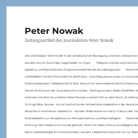
Peter Nowak
Zeitungsartikel des Journalisten Peter Nowak
Die Linie Elsässer-Wertmüller in der antideutschen Bewegung und eine unbeantwor
Aus dem Archiv: Buchtipp: Gegenbilder zur Expo
Telepolis und das verlorene Arc
Appell zur antifaschistischen Zusammenarbeit bei der Bundestagswahl
Mitschni
LOHNARBEIT IN DEUTSCHLAND IM JAHR 2024 – Eine Diskussionsrunde zur Entwickl
Podiumsdiskussion: Medienkritik ist links. Warum wir eine medienkritische Linke br
Das ist Wohnraum, der muss bewohnt werden – Beitrag aus dem Radio Stadtfilter 
Interview mit dem Journalisten Peter Nowak zu einem Film zu dem Buch „Erzählung
Vortrag Peter Nowak – Kurze Geschichte der Antisemitismusdebatte in der deutsche
Neues Buch erschienen: KlassenLos – Sozialer Widerstand von Hartz IV bis zu den 
Onlinedebatte zur Perspektive von Klimaaktivistmus und Beschäftigten
National
Achtung: Mein Mailaccount wurde gehackt. Wenn ihr Mails unter p.nowak@gmx.de
Wenn Arbeitskämpfe für kriminell erklärt werden: 2 Radiointerviews mit mir zur Rep