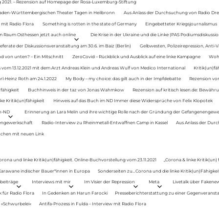
g 2021. – Rezension auf Homepage der Rosa-Luxemburg-Stiftung
Baden-Württembergischen Theater Tagen in Heilbronn
Aus Anlass der Durchsuchung von Radio Drey
 mit Radio Flora
Something is rotten in the state of Germany
Eingebetteter Kriegsjournalismus
im Raum Osthessen jetzt auch online
Die Krise in der Ukraine und die Linke (PAS Podiumsdiskussio
ferate der Diskussionsveranstaltung am 30.6. im Baiz (Berlin)
Gelbwesten, Polizeirepression, Anti-V
 von unten? – Ein Mitschnitt
ZeroCovid – Rückblick und Ausblick auf eine linke Kampagne
Woh
 vom 13.12.2021 mit dem Arzt Andreas Klein und Andreas Wulf von Medico International
Kritik(un)fä
rl-Heinz Roth am 24.1.2022
My Body – my choice: das gilt auch in der Impfdebatte
Rezension von
fähigkeit
Buchhinweis in der taz von Jonas Wahmkow
Rezension auf kritisch lesen.de: Bewähru
e Kritik(un)fähigkeit
Hinweis auf das Buch im ND Immer diese Widersprüche von Felix Klopotek
en-ND
Erinnerung an Lara Melin und ihre wichtige Rolle nach der Gründung der Gefangenengewe
nengewerkschaft
Radio-Interview zu Rheinmetall-Entwaffnen Camp in Kassel
Aus Anlass der Durc
auchen mit neuen Link
orona und linke Kritik(un)fähigkeit. Online-Buchvorstellung vom 23.11.2021
„Corona & linke Kritik(un)
: Karawane indischer Bauer*innen in Europa
Sonderseiten zu…Corona und die linke Kritik(un)Fähigkeit
beiträge
Interviews mit mir
Im Visier der Repression
Meta
Livetalk über Fakene
für Radio Flora
In Gedenken an Harun Farocki
Presseberichterstattung zu einer Gegenveransta
. »Schwurbelei«
Antifa-Prozess in Fulda – Interview mit Radio Flora