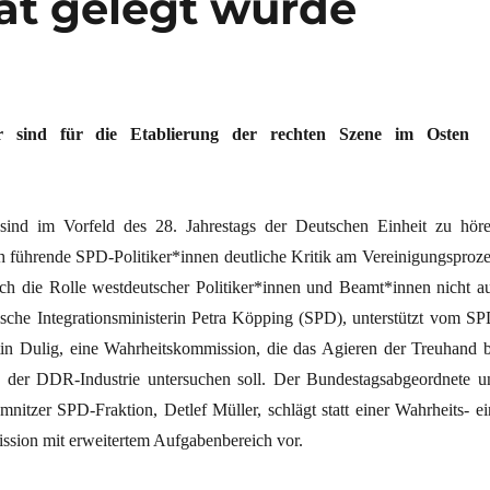
aat gelegt wurde
ker sind für die Etablierung der rechten Szene im Osten
nd im Vorfeld des 28. Jahrestags der Deutschen Einheit zu höre
h führende SPD-Politiker*innen deutliche Kritik am Vereinigungsproze
ch die Rolle westdeutscher Politiker*innen und Beamt*innen nicht au
sische Integrationsministerin Petra Köpping (SPD), unterstützt vom SP
in Dulig, eine Wahrheitskommission, die das Agieren der Treuhand b
n der DDR-Industrie untersuchen soll. Der Bundestagsabgeordnete u
nitzer SPD-Fraktion, Detlef Müller, schlägt statt einer Wahrheits- ei
sion mit erweitertem Aufgabenbereich vor.