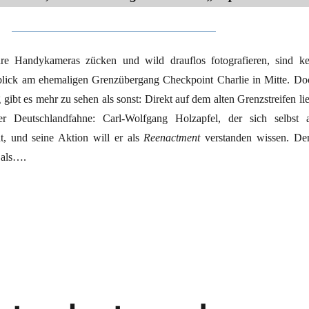
ihre Handykameras zücken und wild drauflos fotografieren, sind ke
lick am ehemaligen Grenzübergang Checkpoint Charlie in Mitte. Do
ibt es mehr zu sehen als sonst: Direkt auf dem alten Grenzstreifen lie
r Deutschlandfahne: Carl-Wolfgang Holzapfel, der sich selbst a
ht, und seine Aktion will er als
Reenactment
verstanden wissen. De
 als….
ige Veranstaltung“