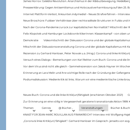
James Horrox: Gelebte Revolution. Anarchismus in der Kibbuzbewegung, Heidelber
Presseerklärung: Gegen Antisemitismus und Holocaustverharmlosung auf den 25. 
Internet Plattform-Verbot, linksunten.indymedia1 – Neues Strafverfahren – Interview
Neue Broschüre: Fuldaer Verhältnisse über rechtsradikale Strukturen in Fulda und 
Nach der Corona-Pandemie zurück zur kapitalistischen Normalität? Mitschnitt der Re
Felix Klopotek und Hamburger LockdownkritikerInnen: Klassenkampf – von oben und
Demokratie
Videomitschnitt der Diskussion Corona und der globale Kapitalismus
Mitschnitt der Diskussionsveranstaltung Corona und der globale Kapitalismus mit Ka
Rezension zu Gerhard Hanloser, Peter Nowak u.a. (Hrsg.): Corona und linke Kritik(un)
Versuch eines Dialogs – Bemerkungen von Karl Reitter zum Buch: Corona und die link
Vor dem Virus sind nicht alle gleich – Sammelrezension von Jakob Hayner im Woch
Erinnerung an Lara Melin und ihre wichtige Rolle nach der Gründung der Gefange
Podiumsdiskussion: Medienkritik ist links. Warum wir eine medienkritische Linke br
Neues Buch: Corona und die linke Kritik(un)fähigkeit (erschienen Oktober 2021)
C
Zur Erinnerung an eine völlig in Vergessenheit geratene transnationale Aktion 1999
Themen
Genres
@ Bücher…
Veranstaltungen
Bücher & Buch
KNAST FÜR JEAN-MARC ROUILLAN AUS FRANKREICH? Interview mit Wolfgang Hajek 
„Corona & linke Kritik(un) fähigkeit“- Gerhard Hanloser im Gespräch- jenseits von sog