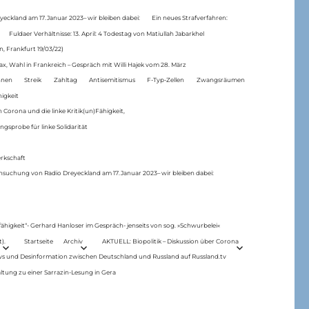
eckland am 17.Januar 2023– wir bleiben dabei:
Ein neues Strafverfahren:
Fuldaer Verhältnisse: 13. April: 4 Todestag von Matiul­lah Jabarkhel
n, Frankfurt 19/03/22)
ax, Wahl in Frankreich – Gespräch mit Willi Hajek vom 28. März
nen
Streik
Zahltag
Antisemitismus
F-Typ-Zellen
Zwangsräumen
higkeit
 Corona und die linke Kritik(un)Fähigkeit,
ngsprobe für linke Solidarität
rkschaft
hsuchung von Radio Dreyeckland am 17.Januar 2023– wir bleiben dabei:
 fähigkeit“- Gerhard Hanloser im Gespräch- jenseits von sog. »Schwurbelei«
).
Startseite
Archiv
AKTUELL: Biopolitik – Diskussion über Corona
ws und Desinformation zwischen Deutschland und Russland auf Russland.tv
ltung zu einer Sarrazin-Lesung in Gera