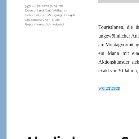
Schlagwörter
SW
:
Bürgerbewegung Pro
Deutschland
,
Carl-Wolfgang
Holzapfel
,
Carl-Wolfgang Holzapfel
Checkpoint Charlie
,
Die
Republikaner
,
Witikobund
TouristInnen, die 
ungewöhnlicher Anb
am Montagvormittag g
ein Mann mit eine
Aktionskünstler sie
exakt vor 30 Jahren,
„Eine ziemlich gestr
weiterlesen