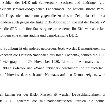
len Städten der DDR mit Schwerpunkt Sachsen und Thüringen gro
 einem schwarz-rot-goldenen Fahnenmeer und nationalistische Parol
n sich längst nicht mehr nur gegen die zu diesem Zeitpunkt schon sta
ondern auch gegen die linke DDR-Opposition, die mit der Parole »W
n die SED und ihre Staatsorgane protestierte. Ihr Ziel war aber kei
sondern eine eigenständige und demokratische DDR.
-Publikum ist ein anderes geworden. Jetzt, wo das Demonstrieren nic
, kriechen die Deutsch-Nationalen aus ihren Löchern«, schrieb die DD
rift »telegraph« am 29. November 1989. Linke und Alternative wurd
989 als »Rote« und »Wandlitzkinder« beschimpft und oft auch tätli
arauf hinwies, dass sich auch Neonazis auf den Demos zeigten, wur
ien kamen aus der BRD. Massenhaft wurden Deutschlandfahnen u
ie DDR geliefert, die mit nationalistischen Parolen die schnel