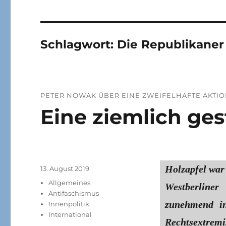
Schlagwort:
Die Republikaner
PETER NOWAK ÜBER EINE ZWEIFELHAFTE AKTIO
Eine ziemlich ges
Holzapfel war
Veröffentlicht
13. August 2019
am
Kategorien
Allgemeines
Westberline
Antifaschismus
zunehmend in
Innenpolitik
International
Rechtsextremi