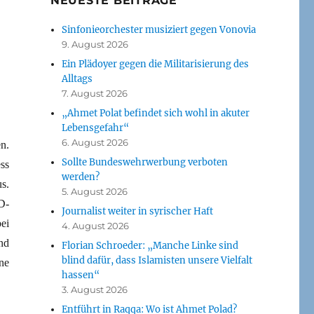
NEUESTE BEITRÄGE
Sinfonieorchester musiziert gegen Vonovia
9. August 2026
Ein Plädoyer gegen die Militarisierung des
Alltags
7. August 2026
„Ahmet Polat befindet sich wohl in akuter
Lebensgefahr“
6. August 2026
n.
Sollte Bundeswehrwerbung verboten
ss
werden?
s.
5. August 2026
D-
Journalist weiter in syrischer Haft
ei
4. August 2026
nd
Florian Schroeder: „Manche Linke sind
blind dafür, dass Islamisten unsere Vielfalt
ne
hassen“
3. August 2026
Entführt in Raqqa: Wo ist Ahmet Polad?