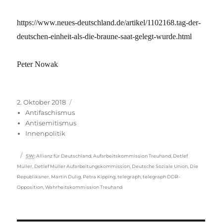
https://www.neues-deutschland.de/artikel/1102168.tag-der-
deutschen-einheit-als-die-braune-saat-gelegt-wurde.html
Peter Nowak
Veröffentlicht
Kategorien
2. Oktober 2018
am
Antifaschismus
Antisemitismus
Innenpolitik
Schlagwörter
SW
:
Allianz für Deutschland
,
Aufarbeitskommission Treuhand
,
Detlef
Müller
,
Detlef Müller Aufarbeitungskommission
,
Deutsche Soziale Union
,
Die
Republikaner
,
Martin Dulig
,
Petra Kipping
,
telegraph
,
telegraph DDR-
Opposition
,
Wahrheitskommission Treuhand