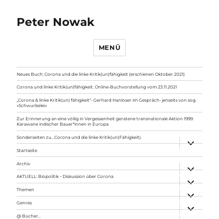
Peter Nowak
MENÜ
Neues Buch: Corona und die linke Kritik(un)fähigkeit (erschienen Oktober 2021)
Corona und linke Kritik(un)fähigkeit. Online-Buchvorstellung vom 23.11.2021
„Corona & linke Kritik(un) fähigkeit“- Gerhard Hanloser im Gespräch- jenseits von sog.
»Schwurbelei«
Zur Erinnerung an eine völlig in Vergessenheit geratene transnationale Aktion 1999:
Karawane indischer Bauer*innen in Europa
Sonderseiten zu…Corona und die linke Kritik(un)Fähigkeit).
Unterme
anzeigen
Startseite
Archiv
Unterme
anzeigen
AKTUELL: Biopolitik – Diskussion über Corona
Unterme
anzeigen
Themen
Unterme
anzeigen
Genres
Unterme
anzeigen
@ Bücher…
Unterme