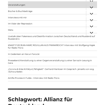
anzeigen
Veranstaltungen
Unterme
anzeigen
Bücher & Buchbeiträge
Unterme
anzeigen
Interviews mit mir
Unterme
anzeigen
Im Visier der Repression
Unterme
anzeigen
Meta
Unterme
anzeigen
Livetalk über Fakenews und Desinformation zwischen Deutschland und Russland auf
Russland.tv
KNAST FÜR JEAN-MARC ROUILLAN AUS FRANKREICH? Interview mit Wolfgang Hajek
für Radio Flora
In Gedenken an Harun Farocki
Presseberichterstattung zu einer Gegenveranstaltung zu einer Sarrazin-Lesung in
Gera
„Corona & linke Kritik(un) fähigkeit“- Gerhard Hanloser im Gespräch- jenseits von sog.
»Schwurbelei«
Antifa-Prozess in Fulda – Interview mit Radio Flora
Schlagwort:
Allianz für