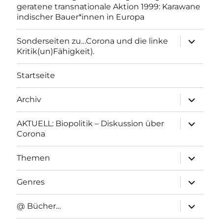
geratene transnationale Aktion 1999: Karawane
indischer Bauer*innen in Europa
Unterme
Sonderseiten zu…Corona und die linke
anzeigen
Kritik(un)Fähigkeit).
Startseite
Unterme
Archiv
anzeigen
Unterme
AKTUELL: Biopolitik – Diskussion über
anzeigen
Corona
Unterme
Themen
anzeigen
Unterme
Genres
anzeigen
Unterme
@ Bücher…
anzeigen