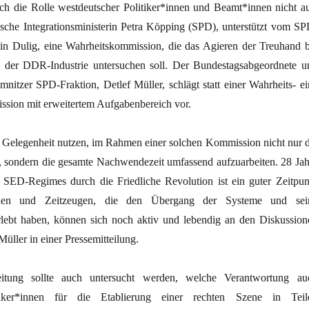
ch die Rolle westdeutscher Politiker*innen und Beamt*innen nicht au
sische Integrationsministerin Petra Köpping (SPD), unterstützt vom SP
in Dulig, eine Wahrheitskommission, die das Agieren der Treuhand b
n der DDR-Industrie untersuchen soll. Der Bundestagsabgeordnete u
nitzer SPD-Fraktion, Detlef Müller, schlägt statt einer Wahrheits- ei
sion mit erweitertem Aufgabenbereich vor.
ie Gelegenheit nutzen, im Rahmen einer solchen Kommission nicht nur d
, sondern die gesamte Nachwendezeit umfassend aufzuarbeiten. 28 Jah
SED-Regimes durch die Friedliche Revolution ist ein guter Zeitpun
en und Zeitzeugen, die den Übergang der Systeme und sei
lebt haben, können sich noch aktiv und lebendig an den Diskussion
 Müller in einer Pressemitteilung.
eitung sollte auch untersucht werden, welche Verantwortung au
tiker*innen für die Etablierung einer rechten Szene in Teil