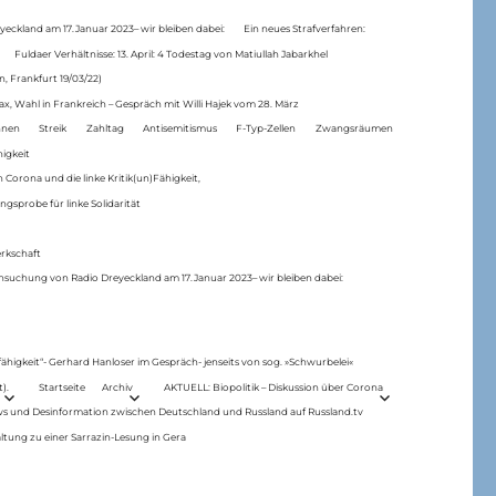
eckland am 17.Januar 2023– wir bleiben dabei:
Ein neues Strafverfahren:
Fuldaer Verhältnisse: 13. April: 4 Todestag von Matiul­lah Jabarkhel
n, Frankfurt 19/03/22)
ax, Wahl in Frankreich – Gespräch mit Willi Hajek vom 28. März
nen
Streik
Zahltag
Antisemitismus
F-Typ-Zellen
Zwangsräumen
higkeit
 Corona und die linke Kritik(un)Fähigkeit,
ngsprobe für linke Solidarität
rkschaft
hsuchung von Radio Dreyeckland am 17.Januar 2023– wir bleiben dabei:
 fähigkeit“- Gerhard Hanloser im Gespräch- jenseits von sog. »Schwurbelei«
).
Startseite
Archiv
AKTUELL: Biopolitik – Diskussion über Corona
ws und Desinformation zwischen Deutschland und Russland auf Russland.tv
ltung zu einer Sarrazin-Lesung in Gera