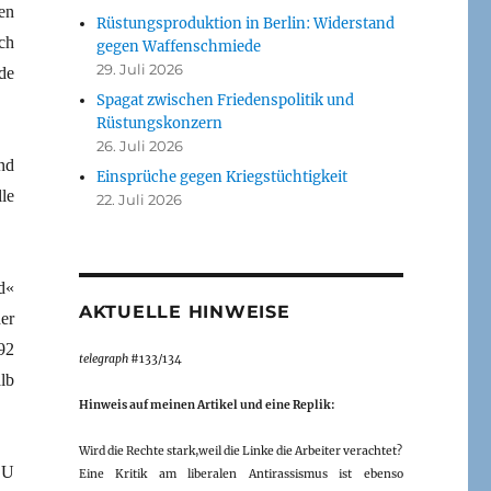
en
Rüstungsproduktion in Berlin: Widerstand
ch
gegen Waffenschmiede
29. Juli 2026
de
Spagat zwischen Friedenspolitik und
Rüstungskonzern
26. Juli 2026
nd
Einsprüche gegen Kriegstüchtigkeit
le
22. Juli 2026
d«
AKTUELLE HINWEISE
er
92
telegraph
#133/134
lb
Hinweis auf meinen Artikel und eine Replik:
Wird die Rechte stark,weil die Linke die Arbeiter verachtet?
SU
Eine Kritik am liberalen Antirassismus ist ebenso