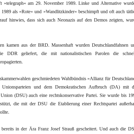
rift »telegraph« am 29. November 1989. Linke und Alternative wurd
989 als »Rote« und »Wandlitzkinder« beschimpft und oft auch tätli
arauf hinwies, dass sich auch Neonazis auf den Demos zeigten, wur
ien kamen aus der BRD. Massenhaft wurden Deutschlandfahnen u
ie DDR geliefert, die mit nationalistischen Parolen die schnel
ropagierten.
kskammerwahlen geschmiedeten Wahlbündnis »Allianz für Deutschlan
 Unionsparteien und dem Demokratischen Aufbruch (DA) mit d
Union (DSU) auch eine rechtskonservative Partei. Sie wurde bis 19
tützt, die mit der DSU die Etablierung einer Rechtspartei außerha
llte.
bereits in der Ära Franz Josef Strauß gescheitert. Und auch die D