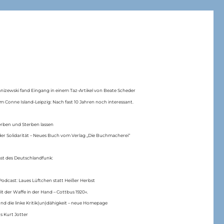
anizewski fand Eingang in einem Taz-Artikel von Beate Scheder
m Conne Island-Leipzig: Nach fast 10 Jahren noch interessant.
erben und Sterben lassen
er Solidarität – Neues Buch vom Verlag „Die Buchmacherei“
ast des Deutschlandfunk:
Podcast: Laues Lüftchen statt Heißer Herbst
Mit der Waffe in der Hand – Cottbus 1920«.
nd die linke Kritik(un)dähigkeit – neue Homepage
s Kurt Jotter