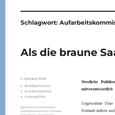
Schlagwort:
Aufarbeitskommi
Als die braune S
Veröffentlicht
2. Oktober 2018
Westliche Politi
am
Kategorien
Antifaschismus
mitverantwortlich
Antisemitismus
Innenpolitik
Ungewohnte Töne si
Schlagwörter
SW
:
Allianz für Deutschland
,
Erstmals äußern auc
Aufarbeitskommission Treuhand
,
Detlef Müller
,
Detlef Müller