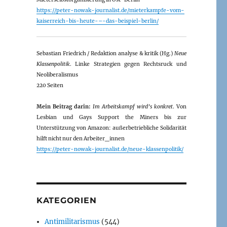
https://peter-nowak-journalist.de/mieterkampfe-vom-
kaiserreich-bis-heute-–-das-beispiel-berlin/
Sebastian Friedrich / Redaktion analyse & kritik (Hg.)
Neue
Klassenpolitik
. Linke Strategien gegen Rechtsruck und
Neoliberalismus
220 Seiten
Mein Beitrag darin:
Im Arbeitskampf wird’s konkret
. Von
Lesbian und Gays Support the Miners bis zur
Unterstützung von Amazon: außerbetriebliche Solidarität
hilft nicht nur den Arbeiter_innen
https://peter-nowak-journalist.de/neue-klassenpolitik/
KATEGORIEN
Antimilitarismus
(544)