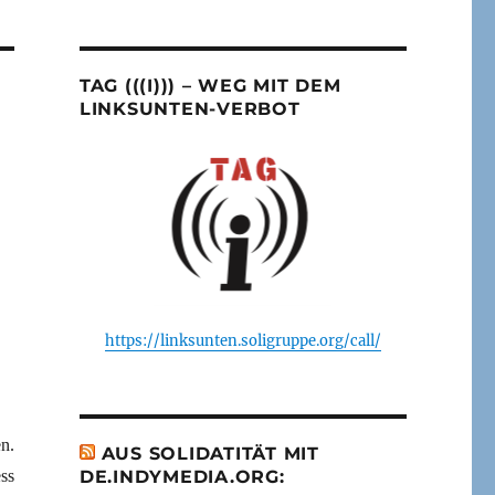
TAG (((I))) – WEG MIT DEM
LINKSUNTEN-VERBOT
https://linksunten.soligruppe.org/call/
n.
AUS SOLIDATITÄT MIT
ss
DE.INDYMEDIA.ORG: