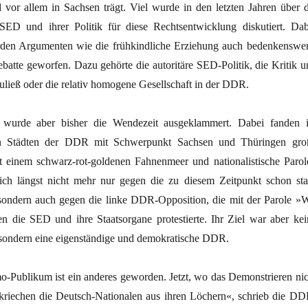
 vor allem in Sachsen trägt. Viel wurde in den letzten Jahren über d
SED und ihrer Politik für diese Rechtsentwicklung diskutiert. Dab
den Argumenten wie die frühkindliche Erziehung auch bedenkenswer
batte geworfen. Dazu gehörte die autoritäre SED-Politik, die Kritik u
ließ oder die relativ homogene Gesellschaft in der DDR.
 wurde aber bisher die Wendezeit ausgeklammert. Dabei fanden 
len Städten der DDR mit Schwerpunkt Sachsen und Thüringen gro
 einem schwarz-rot-goldenen Fahnenmeer und nationalistische Parol
n sich längst nicht mehr nur gegen die zu diesem Zeitpunkt schon sta
ondern auch gegen die linke DDR-Opposition, die mit der Parole »W
n die SED und ihre Staatsorgane protestierte. Ihr Ziel war aber kei
sondern eine eigenständige und demokratische DDR.
-Publikum ist ein anderes geworden. Jetzt, wo das Demonstrieren nic
, kriechen die Deutsch-Nationalen aus ihren Löchern«, schrieb die DD