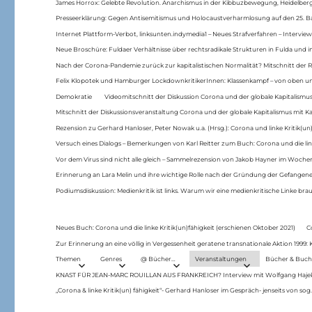
James Horrox: Gelebte Revolution. Anarchismus in der Kibbuzbewegung, Heidelber
Presseerklärung: Gegen Antisemitismus und Holocaustverharmlosung auf den 25. 
Internet Plattform-Verbot, linksunten.indymedia1 – Neues Strafverfahren – Interview
Neue Broschüre: Fuldaer Verhältnisse über rechtsradikale Strukturen in Fulda und 
Nach der Corona-Pandemie zurück zur kapitalistischen Normalität? Mitschnitt der Re
Felix Klopotek und Hamburger LockdownkritikerInnen: Klassenkampf – von oben und
Demokratie
Videomitschnitt der Diskussion Corona und der globale Kapitalismus
Mitschnitt der Diskussionsveranstaltung Corona und der globale Kapitalismus mit Ka
Rezension zu Gerhard Hanloser, Peter Nowak u.a. (Hrsg.): Corona und linke Kritik(un)
Versuch eines Dialogs – Bemerkungen von Karl Reitter zum Buch: Corona und die link
Vor dem Virus sind nicht alle gleich – Sammelrezension von Jakob Hayner im Woch
Erinnerung an Lara Melin und ihre wichtige Rolle nach der Gründung der Gefange
Podiumsdiskussion: Medienkritik ist links. Warum wir eine medienkritische Linke br
Neues Buch: Corona und die linke Kritik(un)fähigkeit (erschienen Oktober 2021)
C
Zur Erinnerung an eine völlig in Vergessenheit geratene transnationale Aktion 1999
Themen
Genres
@ Bücher…
Veranstaltungen
Bücher & Buch
KNAST FÜR JEAN-MARC ROUILLAN AUS FRANKREICH? Interview mit Wolfgang Hajek 
„Corona & linke Kritik(un) fähigkeit“- Gerhard Hanloser im Gespräch- jenseits von sog