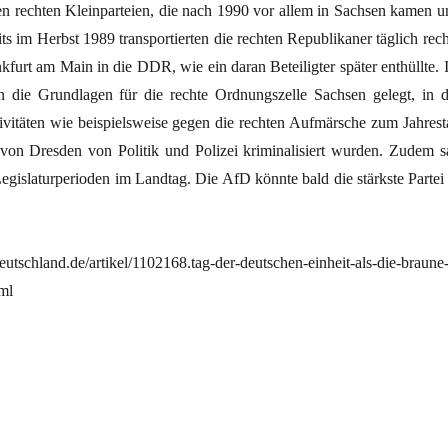
en rechten Kleinparteien, die nach 1990 vor allem in Sachsen kamen u
s im Herbst 1989 transportierten die rechten Republikaner täglich rech
kfurt am Main in die DDR, wie ein daran Beteiligter später enthüllte. 
 die Grundlagen für die rechte Ordnungszelle Sachsen gelegt, in d
tivitäten wie beispielsweise gegen die rechten Aufmärsche zum Jahrest
on Dresden von Politik und Polizei kriminalisiert wurden. Zudem s
gislaturperioden im Landtag. Die AfD könnte bald die stärkste Partei 
utschland.de/artikel/1102168.tag-der-deutschen-einheit-als-die-braune
ml