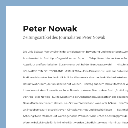
Peter Nowak
Zeitungsartikel des Journalisten Peter Nowak
Die Linie Elsässer-Wertmüller in der antideutschen Bewegung und eine unbeantwor
Aus dem Archiv: Buchtipp: Gegenbilder zur Expo
Telepolis und das verlorene Arc
Appell zur antifaschistischen Zusammenarbeit bei der Bundestagswahl
Mitschni
LOHNARBEIT IN DEUTSCHLAND IM JAHR 2024 – Eine Diskussionsrunde zur Entwickl
Podiumsdiskussion: Medienkritik ist links. Warum wir eine medienkritische Linke br
Das ist Wohnraum, der muss bewohnt werden – Beitrag aus dem Radio Stadtfilter 
Interview mit dem Journalisten Peter Nowak zu einem Film zu dem Buch „Erzählung
Vortrag Peter Nowak – Kurze Geschichte der Antisemitismusdebatte in der deutsche
Neues Buch erschienen: KlassenLos – Sozialer Widerstand von Hartz IV bis zu den 
Onlinedebatte zur Perspektive von Klimaaktivistmus und Beschäftigten
National
Achtung: Mein Mailaccount wurde gehackt. Wenn ihr Mails unter p.nowak@gmx.de
Wenn Arbeitskämpfe für kriminell erklärt werden: 2 Radiointerviews mit mir zur Rep