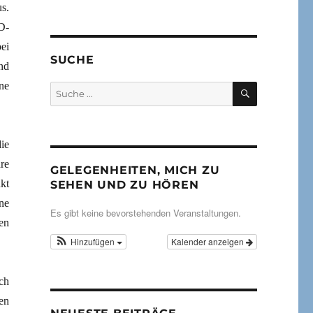
s.
D-
ei
SUCHE
nd
ne
SUCHEN
Suche
nach:
ie
re
GELEGENHEITEN, MICH ZU
kt
SEHEN UND ZU HÖREN
ne
Es gibt keine bevorstehenden Veranstaltungen.
en
Hinzufügen
Kalender anzeigen
ch
en