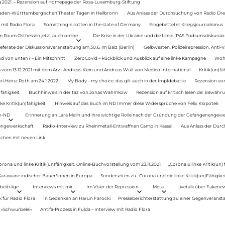
g 2021. – Rezension auf Homepage der Rosa-Luxemburg-Stiftung
Baden-Württembergischen Theater Tagen in Heilbronn
Aus Anlass der Durchsuchung von Radio Drey
 mit Radio Flora
Something is rotten in the state of Germany
Eingebetteter Kriegsjournalismus
im Raum Osthessen jetzt auch online
Die Krise in der Ukraine und die Linke (PAS Podiumsdiskussio
ferate der Diskussionsveranstaltung am 30.6. im Baiz (Berlin)
Gelbwesten, Polizeirepression, Anti-V
 von unten? – Ein Mitschnitt
ZeroCovid – Rückblick und Ausblick auf eine linke Kampagne
Woh
 vom 13.12.2021 mit dem Arzt Andreas Klein und Andreas Wulf von Medico International
Kritik(un)fä
rl-Heinz Roth am 24.1.2022
My Body – my choice: das gilt auch in der Impfdebatte
Rezension von
fähigkeit
Buchhinweis in der taz von Jonas Wahmkow
Rezension auf kritisch lesen.de: Bewähru
e Kritik(un)fähigkeit
Hinweis auf das Buch im ND Immer diese Widersprüche von Felix Klopotek
en-ND
Erinnerung an Lara Melin und ihre wichtige Rolle nach der Gründung der Gefangenengewe
nengewerkschaft
Radio-Interview zu Rheinmetall-Entwaffnen Camp in Kassel
Aus Anlass der Durc
auchen mit neuen Link
orona und linke Kritik(un)fähigkeit. Online-Buchvorstellung vom 23.11.2021
„Corona & linke Kritik(un)
: Karawane indischer Bauer*innen in Europa
Sonderseiten zu…Corona und die linke Kritik(un)Fähigkeit
beiträge
Interviews mit mir
Im Visier der Repression
Meta
Livetalk über Fakene
für Radio Flora
In Gedenken an Harun Farocki
Presseberichterstattung zu einer Gegenveransta
. »Schwurbelei«
Antifa-Prozess in Fulda – Interview mit Radio Flora