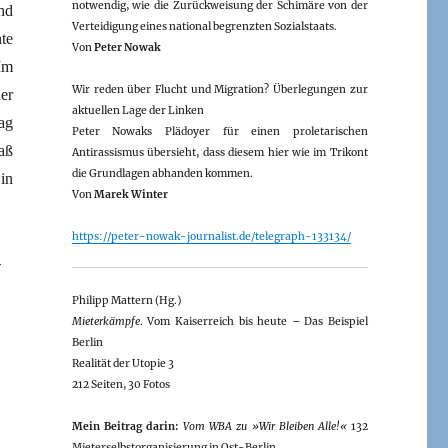
notwendig, wie die Zurückweisung der Schimäre von der
nd
Verteidigung eines national begrenzten Sozialstaats.
te
Von
Peter Nowak
Im
Wir reden über Flucht und Migration? Überlegungen zur
er
aktuellen Lage der Linken
ag
Peter Nowaks Plädoyer für einen proletarischen
aß
Antirassismus übersieht, dass diesem hier wie im Trikont
die Grundlagen abhanden kommen.
in
Von
Marek Winter
https://peter-nowak-journalist.de/telegraph-133134/
-
Philipp Mattern (Hg.)
Mieterkämpfe
. Vom Kaiserreich bis heute – Das Beispiel
Berlin
Realität der Utopie 3
212 Seiten, 30 Fotos
Mein Beitrag darin:
Vom WBA zu »Wir Bleiben Alle!«
132
Mieterselbstorganisierung in Ost-Berlin