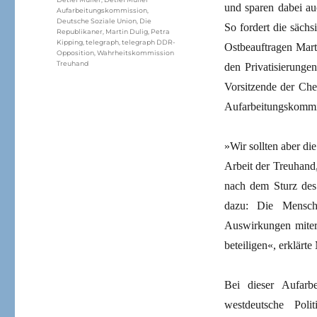
und sparen dabei au
Aufarbeitungskommission
,
Deutsche Soziale Union
,
Die
So fordert die säch
Republikaner
,
Martin Dulig
,
Petra
Kipping
,
telegraph
,
telegraph DDR-
Ostbeauftragen Mart
Opposition
,
Wahrheitskommission
Treuhand
den Privatisierunge
Vorsitzende der Chem
Aufarbeitungskommis
»Wir sollten aber d
Arbeit der Treuhand
nach dem Sturz des 
dazu: Die Mensch
Auswirkungen miter
beteiligen«, erklärte
Bei dieser Aufarb
westdeutsche Poli