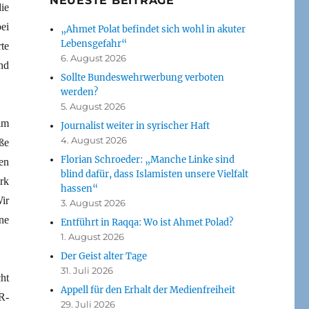
NEUESTE BEITRÄGE
ie
ei
„Ahmet Polat befindet sich wohl in akuter
Lebensgefahr“
te
6. August 2026
nd
Sollte Bundeswehrwerbung verboten
werden?
5. August 2026
im
Journalist weiter in syrischer Haft
4. August 2026
ße
Florian Schroeder: „Manche Linke sind
en
blind dafür, dass Islamisten unsere Vielfalt
rk
hassen“
ir
3. August 2026
ne
Entführt in Raqqa: Wo ist Ahmet Polad?
1. August 2026
Der Geist alter Tage
31. Juli 2026
ht
Appell für den Erhalt der Medienfreiheit
R-
29. Juli 2026