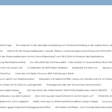
tete Frage
Ein Gespräch in der aktuellen Ausstellung von Ferdinand Dölberg in der Galerie Anton J
hiv
Mitschnitt der Podiumsdiskussion: Gewalt, Militanz und emanzipatorische Praxis vom 19.10.2015 i
tt der Podiumsdiskussion Armut ohne Widerstand? vom 18.9..2024 im Museum des Kapitalismus
ung des Arbeitsmarktes
Zur Aktualität der Zimmerwalder – mein Aufsatz in neuerschienen Buch St
auchen mit neuen Link
In Gedenken am Rolf-Dieter Missbach
Solidarität mit Stern e.V.
Spuren d
Winterthur
Interview mit Radio Flora zur RAF-Fahndung in Berlin
 zur Sache“ von Stephanie Bart
Diskussion mit Sabine Schiffer, Justus von Daniels und mir im Podc
n Linken am 31.1.2024 in Ludwigshafen
Polizeigewalt oder der Schutzmann als Putzmann
Teuerungsprotesten
War das schon der heiße Herbst? (PAS Podiumsdiskussion, Berlin 16/02/23
e Revision: aus Kein Zustand
„Wer nicht aus der Geschichte lernt, kommt darin um“
Filmkritik: »
 bekommt, nicht reagieren
Radio-Interview zu Rheinmetall-Entwaffnen Camp in Kassel
Corona u
ression gegen italienische Basisgewerkschaften
Mit Maske und Plakat – Zum Tod des Aktionskünstler