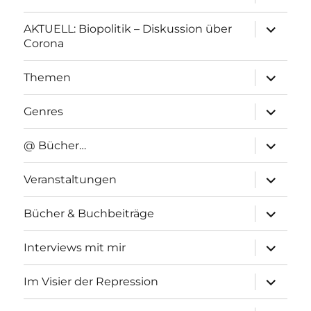
anzeigen
Unterme
AKTUELL: Biopolitik – Diskussion über
anzeigen
Corona
Unterme
Themen
anzeigen
Unterme
Genres
anzeigen
Unterme
@ Bücher…
anzeigen
Unterme
Veranstaltungen
anzeigen
Unterme
Bücher & Buchbeiträge
anzeigen
Unterme
Interviews mit mir
anzeigen
Unterme
Im Visier der Repression
anzeigen