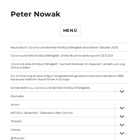
Peter Nowak
MENÜ
Neues Buch: Corona und die linke Kritik(un)fähigkeit (erschienen Oktober 2021)
Corona und linke Kritik(un)fähigkeit. Online-Buchvorstellung vom 23.11.2021
„Corona & linke Kritik(un) fähigkeit“- Gerhard Hanloser im Gespräch- jenseits von sog.
»Schwurbelei«
Zur Erinnerung an eine völlig in Vergessenheit geratene transnationale Aktion 1999:
Karawane indischer Bauer*innen in Europa
Sonderseiten zu…Corona und die linke Kritik(un)Fähigkeit).
Unterme
anzeigen
Startseite
Archiv
Unterme
anzeigen
AKTUELL: Biopolitik – Diskussion über Corona
Unterme
anzeigen
Themen
Unterme
anzeigen
Genres
Unterme
anzeigen
@ Bücher…
Unterme