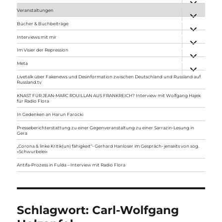
anzeigen
Veranstaltungen
Unterme
anzeigen
Bücher & Buchbeiträge
Unterme
anzeigen
Interviews mit mir
Unterme
anzeigen
Im Visier der Repression
Unterme
anzeigen
Meta
Unterme
anzeigen
Livetalk über Fakenews und Desinformation zwischen Deutschland und Russland auf
Russland.tv
KNAST FÜR JEAN-MARC ROUILLAN AUS FRANKREICH? Interview mit Wolfgang Hajek
für Radio Flora
In Gedenken an Harun Farocki
Presseberichterstattung zu einer Gegenveranstaltung zu einer Sarrazin-Lesung in
Gera
„Corona & linke Kritik(un) fähigkeit“- Gerhard Hanloser im Gespräch- jenseits von sog.
»Schwurbelei«
Antifa-Prozess in Fulda – Interview mit Radio Flora
Schlagwort:
Carl-Wolfgang