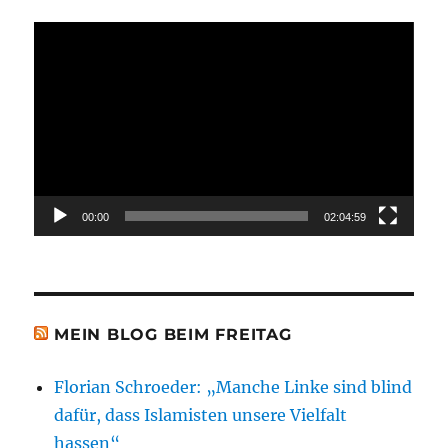
Video-
Player
00:00
02:04:59
MEIN BLOG BEIM FREITAG
Florian Schroeder: „Manche Linke sind blind
dafür, dass Islamisten unsere Vielfalt
hassen“