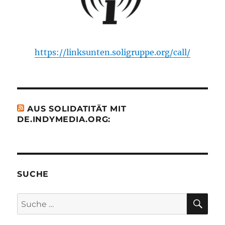
https://linksunten.soligruppe.org/call/
AUS SOLIDATITÄT MIT
DE.INDYMEDIA.ORG:
SUCHE
SU
Suche
nach: