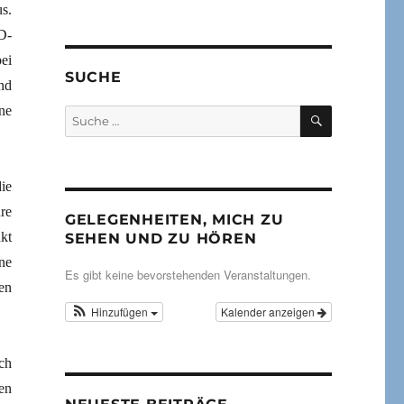
s.
D-
ei
SUCHE
nd
ne
SUCHEN
Suche
nach:
ie
re
GELEGENHEITEN, MICH ZU
kt
SEHEN UND ZU HÖREN
ne
Es gibt keine bevorstehenden Veranstaltungen.
en
Hinzufügen
Kalender anzeigen
ch
en