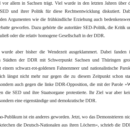
 vor allem in Sachsen trägt. Viel wurde in den letzten Jahren über d
SED und ihrer Politik für diese Rechtsentwicklung diskutiert. Dab
den Argumenten wie die frühkindliche Erziehung auch bedenkenswer
batte geworfen. Dazu gehörte die autoritäre SED-Politik, die Kritik u
ließ oder die relativ homogene Gesellschaft in der DDR.
 wurde aber bisher die Wendezeit ausgeklammert. Dabei fanden 
len Städten der DDR mit Schwerpunkt Sachsen und Thüringen gro
 einem schwarz-rot-goldenen Fahnenmeer und nationalistische Parol
n sich längst nicht mehr nur gegen die zu diesem Zeitpunkt schon sta
ondern auch gegen die linke DDR-Opposition, die mit der Parole »W
n die SED und ihre Staatsorgane protestierte. Ihr Ziel war aber kei
sondern eine eigenständige und demokratische DDR.
-Publikum ist ein anderes geworden. Jetzt, wo das Demonstrieren nic
, kriechen die Deutsch-Nationalen aus ihren Löchern«, schrieb die DD