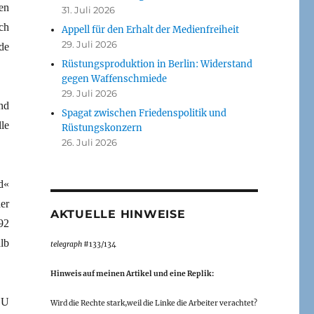
en
31. Juli 2026
ch
Appell für den Erhalt der Medienfreiheit
29. Juli 2026
de
Rüstungsproduktion in Berlin: Widerstand
gegen Waffenschmiede
29. Juli 2026
nd
Spagat zwischen Friedenspolitik und
le
Rüstungskonzern
26. Juli 2026
d«
er
AKTUELLE HINWEISE
92
lb
telegraph
#133/134
Hinweis auf meinen Artikel und eine Replik:
SU
Wird die Rechte stark,weil die Linke die Arbeiter verachtet?