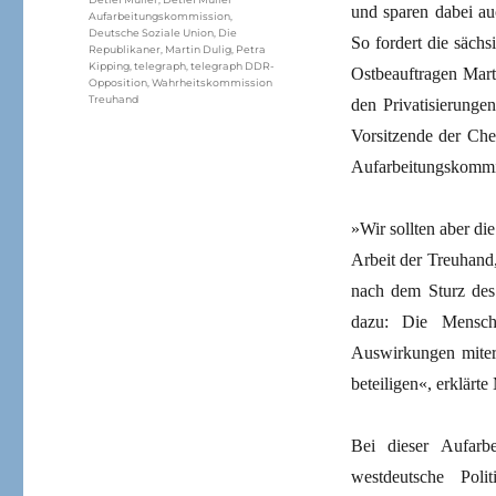
und sparen dabei au
Aufarbeitungskommission
,
Deutsche Soziale Union
,
Die
So fordert die säch
Republikaner
,
Martin Dulig
,
Petra
Kipping
,
telegraph
,
telegraph DDR-
Ostbeauftragen Mart
Opposition
,
Wahrheitskommission
Treuhand
den Privatisierunge
Vorsitzende der Chem
Aufarbeitungskommis
»Wir sollten aber d
Arbeit der Treuhand
nach dem Sturz des 
dazu: Die Mensch
Auswirkungen miter
beteiligen«, erklärte
Bei dieser Aufarb
westdeutsche Poli