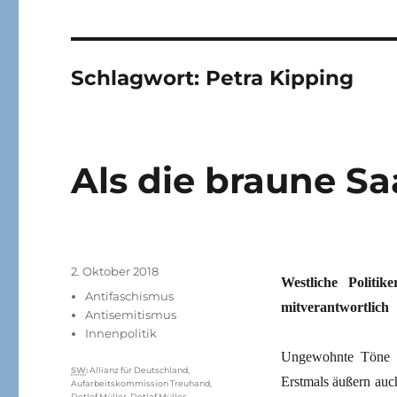
Schlagwort:
Petra Kipping
Als die braune S
Veröffentlicht
2. Oktober 2018
Westliche Politi
am
Kategorien
Antifaschismus
mitverantwortlich
Antisemitismus
Innenpolitik
Ungewohnte Töne si
Schlagwörter
SW
:
Allianz für Deutschland
,
Erstmals äußern auc
Aufarbeitskommission Treuhand
,
Detlef Müller
,
Detlef Müller