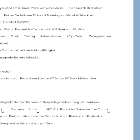
eckland am 17.Januar 2023– wir bleiben dabei:
Ein neues Strafverfahren:
Fuldaer Verhältnisse: 13. April: 4 Todestag von Matiul­lah Jabarkhel
n, Frankfurt 19/03/22)
ax, Wahl in Frankreich – Gespräch mit Willi Hajek vom 28. März
nen
Streik
Zahltag
Antisemitismus
F-Typ-Zellen
Zwangsräumen
higkeit
 Corona und die linke Kritik(un)Fähigkeit,
ngsprobe für linke Solidarität
rkschaft
hsuchung von Radio Dreyeckland am 17.Januar 2023– wir bleiben dabei:
 fähigkeit“- Gerhard Hanloser im Gespräch- jenseits von sog. »Schwurbelei«
).
Startseite
Archiv
AKTUELL: Biopolitik – Diskussion über Corona
ws und Desinformation zwischen Deutschland und Russland auf Russland.tv
ltung zu einer Sarrazin-Lesung in Gera