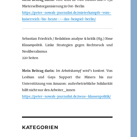
Mieterselbstorganisierung in Ost-Berlin
https://peter-nowak-journalist.de/mieterkampfe-vom-
kaiserreich-bis-heute-–-das-beispiel-berlin/
Sebastian Friedrich / Redaktion analyse & kritik (Hg.)
Neue
Klassenpolitik
. Linke Strategien gegen Rechtsruck und
Neoliberalismus
220 Seiten
Mein Beitrag darin:
Im Arbeitskampf wird’s konkret
. Von
Lesbian und Gays Support the Miners bis zur
Unterstützung von Amazon: außerbetriebliche Solidarität
hilft nicht nur den Arbeiter_innen
https://peter-nowak-journalist.de/neue-klassenpolitik/
KATEGORIEN