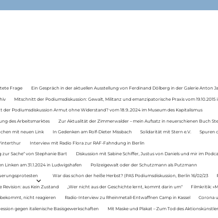
tete Frage
Ein Gespräch in der aktuellen Ausstellung von Ferdinand Dölberg in der Galerie Anton J
hiv
Mitschnitt der Podiumsdiskussion: Gewalt, Militanz und emanzipatorische Praxis vom 19.10.2015 i
tt der Podiumsdiskussion Armut ohne Widerstand? vom 18.9..2024 im Museum des Kapitalismus
ung des Arbeitsmarktes
Zur Aktualität der Zimmerwalder – mein Aufsatz in neuerschienen Buch St
auchen mit neuen Link
In Gedenken am Rolf-Dieter Missbach
Solidarität mit Stern e.V.
Spuren d
Winterthur
Interview mit Radio Flora zur RAF-Fahndung in Berlin
 zur Sache“ von Stephanie Bart
Diskussion mit Sabine Schiffer, Justus von Daniels und mir im Podc
n Linken am 31.1.2024 in Ludwigshafen
Polizeigewalt oder der Schutzmann als Putzmann
Teuerungsprotesten
War das schon der heiße Herbst? (PAS Podiumsdiskussion, Berlin 16/02/23
e Revision: aus Kein Zustand
„Wer nicht aus der Geschichte lernt, kommt darin um“
Filmkritik: »
 bekommt, nicht reagieren
Radio-Interview zu Rheinmetall-Entwaffnen Camp in Kassel
Corona u
ression gegen italienische Basisgewerkschaften
Mit Maske und Plakat – Zum Tod des Aktionskünstler