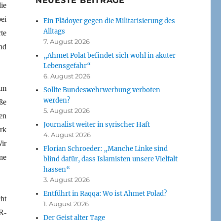
NEUESTE BEITRÄGE
ie
ei
Ein Plädoyer gegen die Militarisierung des
Alltags
te
7. August 2026
nd
„Ahmet Polat befindet sich wohl in akuter
Lebensgefahr“
6. August 2026
im
Sollte Bundeswehrwerbung verboten
werden?
ße
5. August 2026
en
Journalist weiter in syrischer Haft
rk
4. August 2026
ir
Florian Schroeder: „Manche Linke sind
ne
blind dafür, dass Islamisten unsere Vielfalt
hassen“
3. August 2026
Entführt in Raqqa: Wo ist Ahmet Polad?
ht
1. August 2026
R-
Der Geist alter Tage