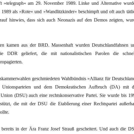
rift »telegraph« am 29. November 1989. Linke und Alternative wurd
989 als »Rote« und »Wandlitzkinder« beschimpft und oft auch tätli
arauf hinwies, dass sich auch Neonazis auf den Demos zeigten, wur
ien kamen aus der BRD. Massenhaft wurden Deutschlandfahnen u
ie DDR geliefert, die mit nationalistischen Parolen die schnel
ropagierten.
kskammerwahlen geschmiedeten Wahlbündnis »Allianz für Deutschlan
 Unionsparteien und dem Demokratischen Aufbruch (DA) mit d
Union (DSU) auch eine rechtskonservative Partei. Sie wurde bis 19
tützt, die mit der DSU die Etablierung einer Rechtspartei außerha
llte.
bereits in der Ära Franz Josef Strauß gescheitert. Und auch die D