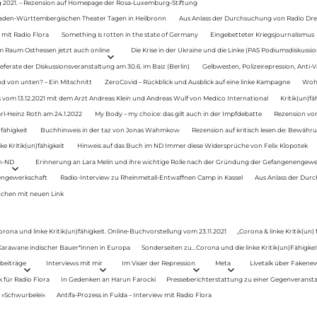
g 2021. – Rezension auf Homepage der Rosa-Luxemburg-Stiftung
Baden-Württembergischen Theater Tagen in Heilbronn
Aus Anlass der Durchsuchung von Radio Drey
 mit Radio Flora
Something is rotten in the state of Germany
Eingebetteter Kriegsjournalismus
im Raum Osthessen jetzt auch online
Die Krise in der Ukraine und die Linke (PAS Podiumsdiskussio
ferate der Diskussionsveranstaltung am 30.6. im Baiz (Berlin)
Gelbwesten, Polizeirepression, Anti-V
 von unten? – Ein Mitschnitt
ZeroCovid – Rückblick und Ausblick auf eine linke Kampagne
Woh
 vom 13.12.2021 mit dem Arzt Andreas Klein und Andreas Wulf von Medico International
Kritik(un)fä
rl-Heinz Roth am 24.1.2022
My Body – my choice: das gilt auch in der Impfdebatte
Rezension von
fähigkeit
Buchhinweis in der taz von Jonas Wahmkow
Rezension auf kritisch lesen.de: Bewähru
e Kritik(un)fähigkeit
Hinweis auf das Buch im ND Immer diese Widersprüche von Felix Klopotek
en-ND
Erinnerung an Lara Melin und ihre wichtige Rolle nach der Gründung der Gefangenengewe
nengewerkschaft
Radio-Interview zu Rheinmetall-Entwaffnen Camp in Kassel
Aus Anlass der Durc
auchen mit neuen Link
orona und linke Kritik(un)fähigkeit. Online-Buchvorstellung vom 23.11.2021
„Corona & linke Kritik(un)
: Karawane indischer Bauer*innen in Europa
Sonderseiten zu…Corona und die linke Kritik(un)Fähigkeit
beiträge
Interviews mit mir
Im Visier der Repression
Meta
Livetalk über Fakene
für Radio Flora
In Gedenken an Harun Farocki
Presseberichterstattung zu einer Gegenveransta
. »Schwurbelei«
Antifa-Prozess in Fulda – Interview mit Radio Flora