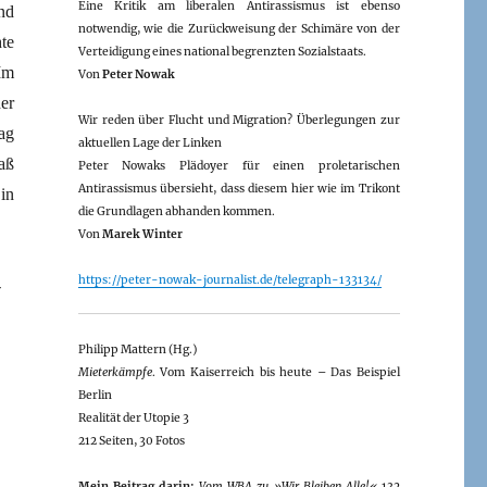
Eine Kritik am liberalen Antirassismus ist ebenso
nd
notwendig, wie die Zurückweisung der Schimäre von der
te
Verteidigung eines national begrenzten Sozialstaats.
Im
Von
Peter Nowak
er
Wir reden über Flucht und Migration? Überlegungen zur
ag
aktuellen Lage der Linken
aß
Peter Nowaks Plädoyer für einen proletarischen
Antirassismus übersieht, dass diesem hier wie im Trikont
in
die Grundlagen abhanden kommen.
Von
Marek Winter
https://peter-nowak-journalist.de/telegraph-133134/
-
Philipp Mattern (Hg.)
Mieterkämpfe
. Vom Kaiserreich bis heute – Das Beispiel
Berlin
Realität der Utopie 3
212 Seiten, 30 Fotos
Mein Beitrag darin:
Vom WBA zu »Wir Bleiben Alle!«
132