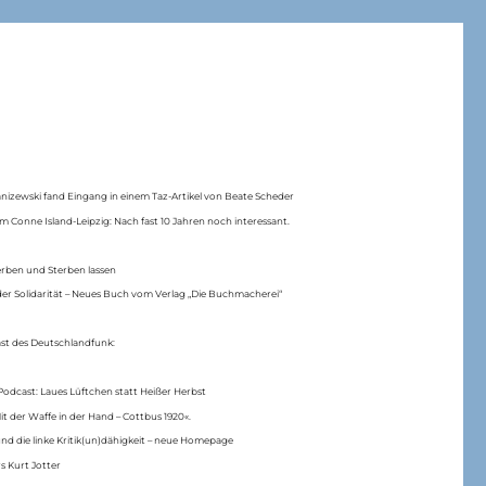
anizewski fand Eingang in einem Taz-Artikel von Beate Scheder
m Conne Island-Leipzig: Nach fast 10 Jahren noch interessant.
erben und Sterben lassen
er Solidarität – Neues Buch vom Verlag „Die Buchmacherei“
ast des Deutschlandfunk:
Podcast: Laues Lüftchen statt Heißer Herbst
Mit der Waffe in der Hand – Cottbus 1920«.
nd die linke Kritik(un)dähigkeit – neue Homepage
s Kurt Jotter