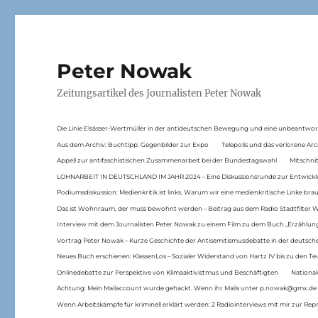
Peter Nowak
Zeitungsartikel des Journalisten Peter Nowak
Die Linie Elsässer-Wertmüller in der antideutschen Bewegung und eine unbeantwor
Aus dem Archiv: Buchtipp: Gegenbilder zur Expo
Telepolis und das verlorene Arc
Appell zur antifaschistischen Zusammenarbeit bei der Bundestagswahl
Mitschni
LOHNARBEIT IN DEUTSCHLAND IM JAHR 2024 – Eine Diskussionsrunde zur Entwickl
Podiumsdiskussion: Medienkritik ist links. Warum wir eine medienkritische Linke br
Das ist Wohnraum, der muss bewohnt werden – Beitrag aus dem Radio Stadtfilter 
Interview mit dem Journalisten Peter Nowak zu einem Film zu dem Buch „Erzählung
Vortrag Peter Nowak – Kurze Geschichte der Antisemitismusdebatte in der deutsche
Neues Buch erschienen: KlassenLos – Sozialer Widerstand von Hartz IV bis zu den 
Onlinedebatte zur Perspektive von Klimaaktivistmus und Beschäftigten
National
Achtung: Mein Mailaccount wurde gehackt. Wenn ihr Mails unter p.nowak@gmx.de
Wenn Arbeitskämpfe für kriminell erklärt werden: 2 Radiointerviews mit mir zur Rep