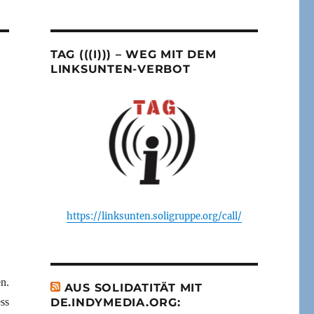
TAG (((I))) – WEG MIT DEM
LINKSUNTEN-VERBOT
https://linksunten.soligruppe.org/call/
n.
AUS SOLIDATITÄT MIT
ss
DE.INDYMEDIA.ORG: