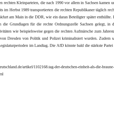
en rechten Kleinparteien, die nach 1990 vor allem in Sachsen kamen u
s im Herbst 1989 transportierten die rechten Republikaner täglich rech
kfurt am Main in die DDR, wie ein daran Beteiligter später enthüllte. 
 die Grundlagen für die rechte Ordnungszelle Sachsen gelegt, in d
tivitäten wie beispielsweise gegen die rechten Aufmärsche zum Jahrest
on Dresden von Politik und Polizei kriminalisiert wurden. Zudem s
gislaturperioden im Landtag. Die AfD könnte bald die stärkste Partei 
utschland.de/artikel/1102168.tag-der-deutschen-einheit-als-die-braune
ml