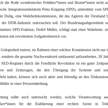
ch die Rolle westdeutscher Politiker*innen und Beamt*innen nicht au
sische Integrationsministerin Petra Köpping (SPD), unterstützt vom SP
in Dulig, eine Wahrheitskommission, die das Agieren der Treuhand b
n der DDR-Industrie untersuchen soll. Der Bundestagsabgeordnete u
nitzer SPD-Fraktion, Detlef Müller, schlägt statt einer Wahrheits- ei
sion mit erweitertem Aufgabenbereich vor.
ie Gelegenheit nutzen, im Rahmen einer solchen Kommission nicht nur d
, sondern die gesamte Nachwendezeit umfassend aufzuarbeiten. 28 Jah
SED-Regimes durch die Friedliche Revolution ist ein guter Zeitpun
en und Zeitzeugen, die den Übergang der Systeme und sei
lebt haben, können sich noch aktiv und lebendig an den Diskussion
 Müller in einer Pressemitteilung.
eitung sollte auch untersucht werden, welche Verantwortung au
tiker*innen für die Etablierung einer rechten Szene in Teil