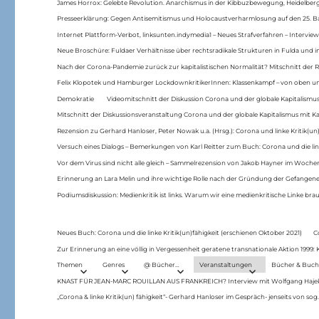
James Horrox: Gelebte Revolution. Anarchismus in der Kibbuzbewegung, Heidelber
Presseerklärung: Gegen Antisemitismus und Holocaustverharmlosung auf den 25. 
Internet Plattform-Verbot, linksunten.indymedia1 – Neues Strafverfahren – Interview
Neue Broschüre: Fuldaer Verhältnisse über rechtsradikale Strukturen in Fulda und 
Nach der Corona-Pandemie zurück zur kapitalistischen Normalität? Mitschnitt der Re
Felix Klopotek und Hamburger LockdownkritikerInnen: Klassenkampf – von oben und
Demokratie
Videomitschnitt der Diskussion Corona und der globale Kapitalismus
Mitschnitt der Diskussionsveranstaltung Corona und der globale Kapitalismus mit Ka
Rezension zu Gerhard Hanloser, Peter Nowak u.a. (Hrsg.): Corona und linke Kritik(un)
Versuch eines Dialogs – Bemerkungen von Karl Reitter zum Buch: Corona und die link
Vor dem Virus sind nicht alle gleich – Sammelrezension von Jakob Hayner im Woch
Erinnerung an Lara Melin und ihre wichtige Rolle nach der Gründung der Gefange
Podiumsdiskussion: Medienkritik ist links. Warum wir eine medienkritische Linke br
Neues Buch: Corona und die linke Kritik(un)fähigkeit (erschienen Oktober 2021)
C
Zur Erinnerung an eine völlig in Vergessenheit geratene transnationale Aktion 1999
Themen
Genres
@ Bücher…
Veranstaltungen
Bücher & Buch
KNAST FÜR JEAN-MARC ROUILLAN AUS FRANKREICH? Interview mit Wolfgang Hajek 
„Corona & linke Kritik(un) fähigkeit“- Gerhard Hanloser im Gespräch- jenseits von sog