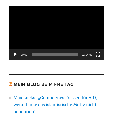
Video-
Player
00:00
02:04:59
MEIN BLOG BEIM FREITAG
Max Lucks: „Gefundenes Fressen für AfD,
wenn Linke das islamistische Motiv nicht
benennen“