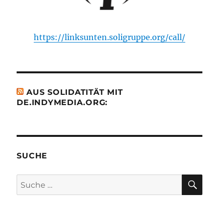
https://linksunten.soligruppe.org/call/
AUS SOLIDATITÄT MIT
DE.INDYMEDIA.ORG:
SUCHE
SU
Suche
nach: