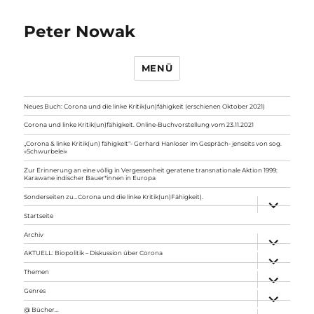
Peter Nowak
MENÜ
Neues Buch: Corona und die linke Kritik(un)fähigkeit (erschienen Oktober 2021)
Corona und linke Kritik(un)fähigkeit. Online-Buchvorstellung vom 23.11.2021
„Corona & linke Kritik(un) fähigkeit“- Gerhard Hanloser im Gespräch- jenseits von sog.
»Schwurbelei«
Zur Erinnerung an eine völlig in Vergessenheit geratene transnationale Aktion 1999:
Karawane indischer Bauer*innen in Europa
Sonderseiten zu…Corona und die linke Kritik(un)Fähigkeit).
Unterme
anzeigen
Startseite
Archiv
Unterme
anzeigen
AKTUELL: Biopolitik – Diskussion über Corona
Unterme
anzeigen
Themen
Unterme
anzeigen
Genres
Unterme
anzeigen
@ Bücher…
Unterme