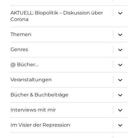
anzeigen
Unterme
AKTUELL: Biopolitik – Diskussion über
anzeigen
Corona
Unterme
Themen
anzeigen
Unterme
Genres
anzeigen
Unterme
@ Bücher…
anzeigen
Unterme
Veranstaltungen
anzeigen
Unterme
Bücher & Buchbeiträge
anzeigen
Unterme
Interviews mit mir
anzeigen
Unterme
Im Visier der Repression
anzeigen