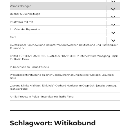
anzeigen
Veranstaltungen
Unterme
anzeigen
Bücher & Buchbeiträge
Unterme
anzeigen
Interviews mit mir
Unterme
anzeigen
Im Visier der Repression
Unterme
anzeigen
Meta
Unterme
anzeigen
Livetalk über Fakenews und Desinformation zwischen Deutschland und Russland auf
Russland.tv
KNAST FÜR JEAN-MARC ROUILLAN AUS FRANKREICH? Interview mit Wolfgang Hajek
für Radio Flora
In Gedenken an Harun Farocki
Presseberichterstattung zu einer Gegenveranstaltung zu einer Sarrazin-Lesung in
Gera
„Corona & linke Kritik(un) fähigkeit“- Gerhard Hanloser im Gespräch- jenseits von sog.
»Schwurbelei«
Antifa-Prozess in Fulda – Interview mit Radio Flora
Schlagwort:
Witikobund