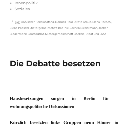
am
Innenpolitik
Soziales
Schlagwörter
SW
:
Dänischer Pensionsfond
,
Domicil Real Estate Group
,
Elena Poeschl
,
Elena Poeschl Mietergemeinschaft BoeThie
,
Jochen Biedermann
,
Jochen
Biedermann Baustadtrat
,
Mietergemeinschaft BoeThie
,
Stadt und Land
Die Debatte besetzen
Hausbesetzungen sorgen in Berlin für
wohnungspolitische Diskussionen
Kürzlich besetzten linke Gruppen neun Häuser in