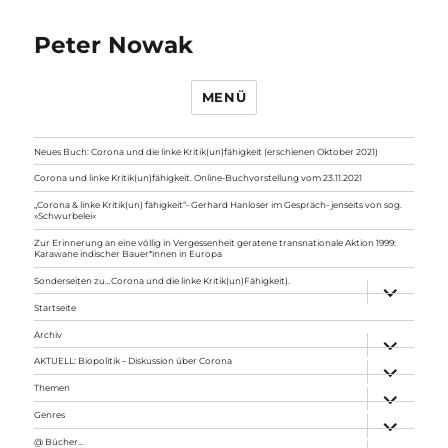
Peter Nowak
MENÜ
Neues Buch: Corona und die linke Kritik(un)fähigkeit (erschienen Oktober 2021)
Corona und linke Kritik(un)fähigkeit. Online-Buchvorstellung vom 23.11.2021
„Corona & linke Kritik(un) fähigkeit“- Gerhard Hanloser im Gespräch- jenseits von sog.
»Schwurbelei«
Zur Erinnerung an eine völlig in Vergessenheit geratene transnationale Aktion 1999:
Karawane indischer Bauer*innen in Europa
Sonderseiten zu…Corona und die linke Kritik(un)Fähigkeit).
Unterme
anzeigen
Startseite
Archiv
Unterme
anzeigen
AKTUELL: Biopolitik – Diskussion über Corona
Unterme
anzeigen
Themen
Unterme
anzeigen
Genres
Unterme
anzeigen
@ Bücher…
Unterme