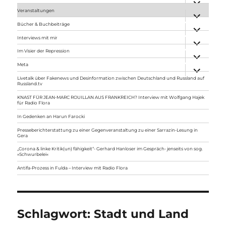
anzeigen
Veranstaltungen
Unterme
anzeigen
Bücher & Buchbeiträge
Unterme
anzeigen
Interviews mit mir
Unterme
anzeigen
Im Visier der Repression
Unterme
anzeigen
Meta
Unterme
anzeigen
Livetalk über Fakenews und Desinformation zwischen Deutschland und Russland auf
Russland.tv
KNAST FÜR JEAN-MARC ROUILLAN AUS FRANKREICH? Interview mit Wolfgang Hajek
für Radio Flora
In Gedenken an Harun Farocki
Presseberichterstattung zu einer Gegenveranstaltung zu einer Sarrazin-Lesung in
Gera
„Corona & linke Kritik(un) fähigkeit“- Gerhard Hanloser im Gespräch- jenseits von sog.
»Schwurbelei«
Antifa-Prozess in Fulda – Interview mit Radio Flora
Schlagwort:
Stadt und Land