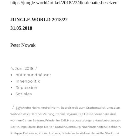
https://jungle.world/artikel/2018/22/die-debatte-besetzen
JUNGLE.WORLD 2018/22
31.05.2018
Peter Nowak
Veröffentlicht
Kategorien
4. Juni 2018
am
hüttenundhäuser
Innenpolitik
Repression
Soziales
Schlagwörter
SW
:
Andre Holm
,
Andrej Holm
,
Begleitkreis zum Stadtentwicklungsplan
Wohnen 2030
,
Berliner Zeitung
,
Canan Bayram
,
Die Häuser denen die drin
wohnen Canan Bayram
,
Friedel im Exil
,
Hausbesetzungen
,
Hausbesetzungen
Berlin
,
Ingo Malte
,
Ingo Malter
,
Katalin Gennburg
,
Nachbarn helfen Nachbarn
,
Philippe Debionne
,
Robert Habeck
,
Solidarische Aktion Neukölln
,
Stadt und