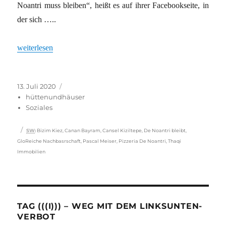
Noantri muss bleiben“, heißt es auf ihrer Facebookseite, in
der sich …..
„Pizza gegen Gentrifizierung“
weiterlesen
Veröffentlicht
Kategorien
13. Juli 2020
am
hüttenundhäuser
Soziales
Schlagwörter
SW
:
Bizim Kiez
,
Canan Bayram
,
Cansel Kiziltepe
,
De Noantri bleibt
,
GloReiche Nachbasrschaft
,
Pascal Meiser
,
Pizzeria De Noantri
,
Thaqi
Immobilien
TAG (((I))) – WEG MIT DEM LINKSUNTEN-
VERBOT