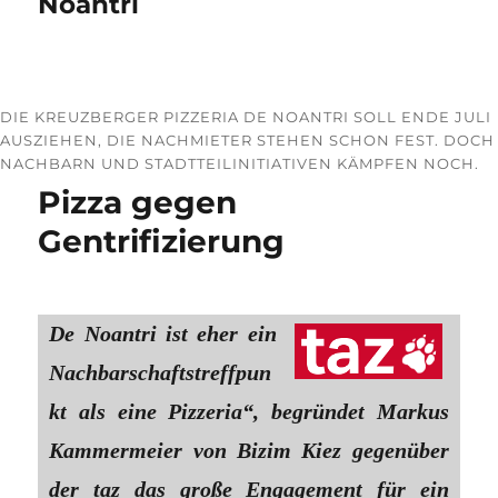
Noantri
DIE KREUZBERGER PIZZERIA DE NOANTRI SOLL ENDE JULI
AUSZIEHEN, DIE NACHMIETER STEHEN SCHON FEST. DOCH
NACHBARN UND STADTTEILINITIATIVEN KÄMPFEN NOCH.
Pizza gegen
Gentrifizierung
De Noantri ist eher ein
Nachbarschaftstreffpun
kt als eine Pizzeria“, begründet Markus
Kammermeier von Bizim Kiez gegenüber
der taz das große Engagement für ein