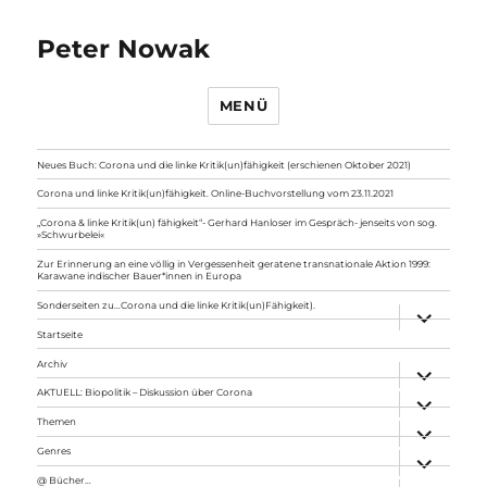
Peter Nowak
MENÜ
Neues Buch: Corona und die linke Kritik(un)fähigkeit (erschienen Oktober 2021)
Corona und linke Kritik(un)fähigkeit. Online-Buchvorstellung vom 23.11.2021
„Corona & linke Kritik(un) fähigkeit“- Gerhard Hanloser im Gespräch- jenseits von sog.
»Schwurbelei«
Zur Erinnerung an eine völlig in Vergessenheit geratene transnationale Aktion 1999:
Karawane indischer Bauer*innen in Europa
Sonderseiten zu…Corona und die linke Kritik(un)Fähigkeit).
Unterme
anzeigen
Startseite
Archiv
Unterme
anzeigen
AKTUELL: Biopolitik – Diskussion über Corona
Unterme
anzeigen
Themen
Unterme
anzeigen
Genres
Unterme
anzeigen
@ Bücher…
Unterme