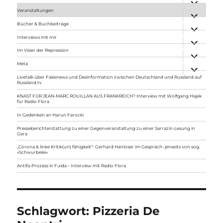
anzeigen
Veranstaltungen
Unterme
anzeigen
Bücher & Buchbeiträge
Unterme
anzeigen
Interviews mit mir
Unterme
anzeigen
Im Visier der Repression
Unterme
anzeigen
Meta
Unterme
anzeigen
Livetalk über Fakenews und Desinformation zwischen Deutschland und Russland auf
Russland.tv
KNAST FÜR JEAN-MARC ROUILLAN AUS FRANKREICH? Interview mit Wolfgang Hajek
für Radio Flora
In Gedenken an Harun Farocki
Presseberichterstattung zu einer Gegenveranstaltung zu einer Sarrazin-Lesung in
Gera
„Corona & linke Kritik(un) fähigkeit“- Gerhard Hanloser im Gespräch- jenseits von sog.
»Schwurbelei«
Antifa-Prozess in Fulda – Interview mit Radio Flora
Schlagwort:
Pizzeria De