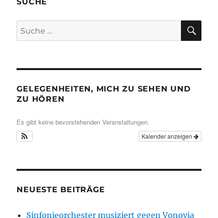
SUCHE
SU
Suche
nach:
GELEGENHEITEN, MICH ZU SEHEN UND
ZU HÖREN
Es gibt keine bevorstehenden Veranstaltungen.
Kalender anzeigen
NEUESTE BEITRÄGE
Sinfonieorchester musiziert gegen Vonovia