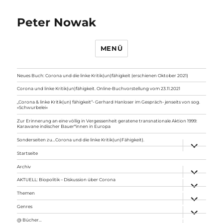
Peter Nowak
MENÜ
Neues Buch: Corona und die linke Kritik(un)fähigkeit (erschienen Oktober 2021)
Corona und linke Kritik(un)fähigkeit. Online-Buchvorstellung vom 23.11.2021
„Corona & linke Kritik(un) fähigkeit“- Gerhard Hanloser im Gespräch- jenseits von sog.
»Schwurbelei«
Zur Erinnerung an eine völlig in Vergessenheit geratene transnationale Aktion 1999:
Karawane indischer Bauer*innen in Europa
Sonderseiten zu…Corona und die linke Kritik(un)Fähigkeit).
Unterme
anzeigen
Startseite
Archiv
Unterme
anzeigen
AKTUELL: Biopolitik – Diskussion über Corona
Unterme
anzeigen
Themen
Unterme
anzeigen
Genres
Unterme
anzeigen
@ Bücher…
Unterme