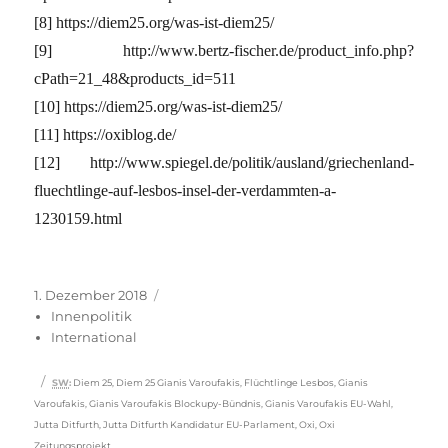
[8] https://diem25.org/was-ist-diem25/
[9] http://www.bertz-fischer.de/product_info.php?
cPath=21_48&products_id=511
[10] https://diem25.org/was-ist-diem25/
[11] https://oxiblog.de/
[12] http://www.spiegel.de/politik/ausland/griechenland-
fluechtlinge-auf-lesbos-insel-der-verdammten-a-
1230159.html
Veröffentlicht
Kategorien
1. Dezember 2018
am
Innenpolitik
International
Schlagwörter
SW
:
Diem 25
,
Diem 25 Gianis Varoufakis
,
Flüchtlinge Lesbos
,
Gianis
Varoufakis
,
Gianis Varoufakis Blockupy-Bündnis
,
Gianis Varoufakis EU-Wahl
,
Jutta Ditfurth
,
Jutta Ditfurth Kandidatur EU-Parlament
,
Oxi
,
Oxi
Zeitungsprojekt