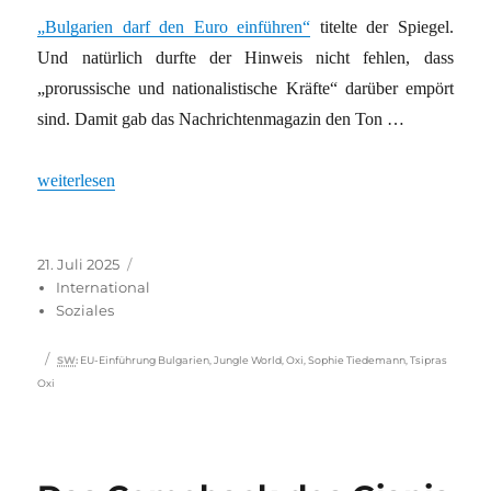
„Bulgarien darf den Euro einführen“
titelte der Spiegel.
Und natürlich durfte der Hinweis nicht fehlen, dass
„prorussische und nationalistische Kräfte“ darüber empört
sind. Damit gab das Nachrichtenmagazin den Ton …
„Lieber kein Referendum über die Einführung des Euro in Bulgar
weiterlesen
Veröffentlicht
Kategorien
21. Juli 2025
am
International
Soziales
Schlagwörter
SW
:
EU-Einführung Bulgarien
,
Jungle World
,
Oxi
,
Sophie Tiedemann
,
Tsipras
Oxi