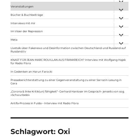
anzeigen
Veranstaltungen
Unterme
anzeigen
Bücher & Buchbeiträge
Unterme
anzeigen
Interviews mit mir
Unterme
anzeigen
Im Visier der Repression
Unterme
anzeigen
Meta
Unterme
anzeigen
Livetalk über Fakenews und Desinformation zwischen Deutschland und Russland auf
Russland.tv
KNAST FÜR JEAN-MARC ROUILLAN AUS FRANKREICH? Interview mit Wolfgang Hajek
für Radio Flora
In Gedenken an Harun Farocki
Presseberichterstattung zu einer Gegenveranstaltung zu einer Sarrazin-Lesung in
Gera
„Corona & linke Kritik(un) fähigkeit“- Gerhard Hanloser im Gespräch- jenseits von sog.
»Schwurbelei«
Antifa-Prozess in Fulda – Interview mit Radio Flora
Schlagwort:
Oxi