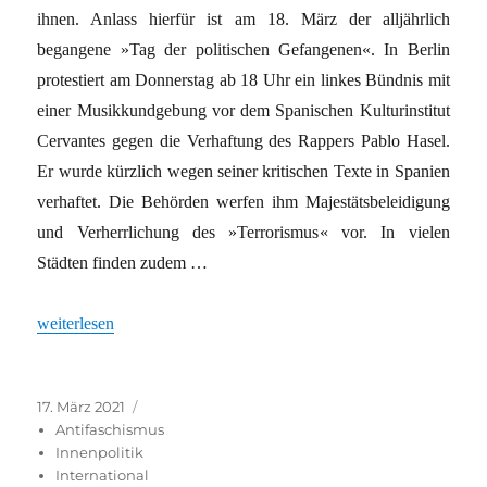
ihnen. Anlass hierfür ist am 18. März der alljährlich
begangene »Tag der politischen Gefangenen«. In Berlin
protestiert am Donnerstag ab 18 Uhr ein linkes Bündnis mit
einer Musikkundgebung vor dem Spanischen Kulturinstitut
Cervantes gegen die Verhaftung des Rappers Pablo Hasel.
Er wurde kürzlich wegen seiner kritischen Texte in Spanien
verhaftet. Die Behörden werfen ihm Majestätsbeleidigung
und Verherrlichung des »Terrorismus« vor. In vielen
Städten finden zudem …
„Politische Gefangene gibt es auch im Westen“
weiterlesen
Veröffentlicht
Kategorien
17. März 2021
am
Antifaschismus
Innenpolitik
International