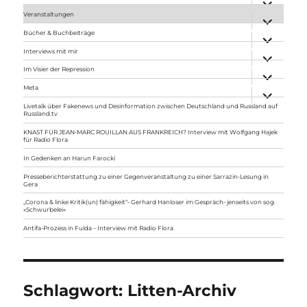
anzeigen
Veranstaltungen
Unterme
anzeigen
Bücher & Buchbeiträge
Unterme
anzeigen
Interviews mit mir
Unterme
anzeigen
Im Visier der Repression
Unterme
anzeigen
Meta
Unterme
anzeigen
Livetalk über Fakenews und Desinformation zwischen Deutschland und Russland auf
Russland.tv
KNAST FÜR JEAN-MARC ROUILLAN AUS FRANKREICH? Interview mit Wolfgang Hajek
für Radio Flora
In Gedenken an Harun Farocki
Presseberichterstattung zu einer Gegenveranstaltung zu einer Sarrazin-Lesung in
Gera
„Corona & linke Kritik(un) fähigkeit“- Gerhard Hanloser im Gespräch- jenseits von sog.
»Schwurbelei«
Antifa-Prozess in Fulda – Interview mit Radio Flora
Schlagwort:
Litten-Archiv