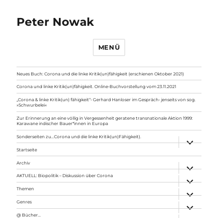
Peter Nowak
MENÜ
Neues Buch: Corona und die linke Kritik(un)fähigkeit (erschienen Oktober 2021)
Corona und linke Kritik(un)fähigkeit. Online-Buchvorstellung vom 23.11.2021
„Corona & linke Kritik(un) fähigkeit“- Gerhard Hanloser im Gespräch- jenseits von sog.
»Schwurbelei«
Zur Erinnerung an eine völlig in Vergessenheit geratene transnationale Aktion 1999:
Karawane indischer Bauer*innen in Europa
Sonderseiten zu…Corona und die linke Kritik(un)Fähigkeit).
Unterme
anzeigen
Startseite
Archiv
Unterme
anzeigen
AKTUELL: Biopolitik – Diskussion über Corona
Unterme
anzeigen
Themen
Unterme
anzeigen
Genres
Unterme
anzeigen
@ Bücher…
Unterme