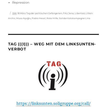
Repression
Schlagwörter
SW
:
18 März Tag der politischen Gefangenen
,
FAU Jena
,
Libertad
,
Litten-
Archiv
,
Musa Aşoğlu
,
Pablo Hesel
,
Rote Hilfe
,
Solidaritätskampagne LIna
TAG (((I))) – WEG MIT DEM LINKSUNTEN-
VERBOT
https://linksunten.soligruppe.org/call/