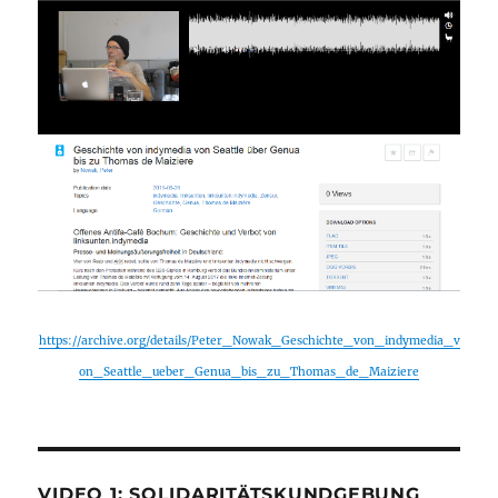
https://archive.org/details/Peter_Nowak_Geschichte_von_indymedia_v
on_Seattle_ueber_Genua_bis_zu_Thomas_de_Maiziere
VIDEO 1: SOLIDARITÄTSKUNDGEBUNG