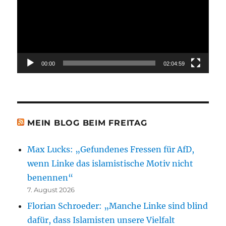
00:00
02:04:59
MEIN BLOG BEIM FREITAG
Max Lucks: „Gefundenes Fressen für AfD,
wenn Linke das islamistische Motiv nicht
benennen“
7. August 2026
Florian Schroeder: „Manche Linke sind blind
dafür, dass Islamisten unsere Vielfalt