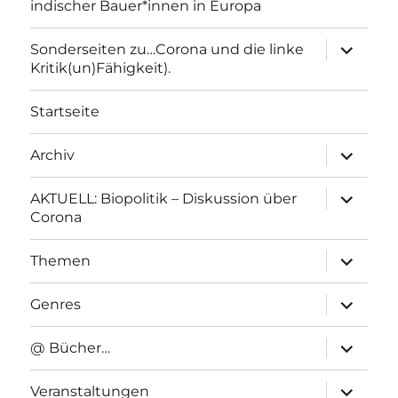
indischer Bauer*innen in Europa
Unterme
Sonderseiten zu…Corona und die linke
anzeigen
Kritik(un)Fähigkeit).
Startseite
Unterme
Archiv
anzeigen
Unterme
AKTUELL: Biopolitik – Diskussion über
anzeigen
Corona
Unterme
Themen
anzeigen
Unterme
Genres
anzeigen
Unterme
@ Bücher…
anzeigen
Unterme
Veranstaltungen