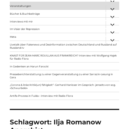
anzeigen
Veranstaltungen
Unterme
anzeigen
Bücher & Buchbeiträge
Unterme
anzeigen
Interviews mit mir
Unterme
anzeigen
Im Visier der Repression
Unterme
anzeigen
Meta
Unterme
anzeigen
Livetalk über Fakenews und Desinformation zwischen Deutschland und Russland auf
Russland.tv
KNAST FÜR JEAN-MARC ROUILLAN AUS FRANKREICH? Interview mit Wolfgang Hajek
für Radio Flora
In Gedenken an Harun Farocki
Presseberichterstattung zu einer Gegenveranstaltung zu einer Sarrazin-Lesung in
Gera
„Corona & linke Kritik(un) fähigkeit“- Gerhard Hanloser im Gespräch- jenseits von sog.
»Schwurbelei«
Antifa-Prozess in Fulda – Interview mit Radio Flora
Schlagwort:
Ilja Romanow