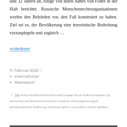
und 32 Jahren alt, einige von ihnen hatten von Folter in der
Haft berichtet. Russische Menschenrechtsorganisationen
werfen den Behörden vor, den Fall konstruiert zu haben.
Ziel sei es, der Bevölkerung eine terroristische Bedrohung
vorzuspiegeln und zugleich …
„Hohe Haftstrafe gegen Antifaschisten in Russland“
weiterlesen
Veröffentlicht
Kategorien
11. Februar 2020
am
International
Repression
Schlagwörter
SW
:
Folter Antifaschisten Russland
,
Gruppe Yorum Auftrittsverbote
,
Ilja
Romanow
,
Ilja Romanow Anarchist
,
Isolation und Ausgrenzung als
post/sowjetische Erfahrung
,
Johannes Spohr
,
Luca Bublik
,
Valerie Waldow