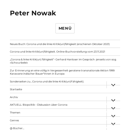
Peter Nowak
MENÜ
Neues Buch: Corona und die linke Kritik(un)fähigkeit (erschienen Oktober 2021)
Corona und linke Kritik(un)fähigkeit. Online-Buchvorstellung vom 23.11.2021
„Corona & linke Kritik(un) fähigkeit“- Gerhard Hanloser im Gespräch- jenseits von sog.
»Schwurbelei«
Zur Erinnerung an eine völlig in Vergessenheit geratene transnationale Aktion 1999:
Karawane indischer Bauer*innen in Europa
Sonderseiten zu…Corona und die linke Kritik(un)Fähigkeit).
Unterme
anzeigen
Startseite
Archiv
Unterme
anzeigen
AKTUELL: Biopolitik – Diskussion über Corona
Unterme
anzeigen
Themen
Unterme
anzeigen
Genres
Unterme
anzeigen
@ Bücher…
Unterme