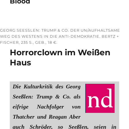
Blood
GEORG SEESSLEN: TRUMP & CO. DER UN/AUFHALTSAME W
EG DES WESTENS IN DIE ANTI-DEMOKRATIE. BERTZ + F
ISCHER, 235 S., GEB., 18 €.
Horrorclown im Weißen
Haus
Die Kulturkritik des Georg
Seeßlen: Trump & Co. als
eifrige Nachfolger von
Thatcher und Reagan Aber
auch Schröder, so Seeßlen, seien in