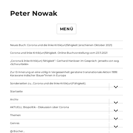
Peter Nowak
MENÜ
Neues Buch: Corona und die linke Kritik(un)fähigkeit (erschienen Oktober 2021)
Corona und linke Kritik(un)fähigkeit. Online-Buchvorstellung vom 23.11.2021
„Corona & linke Kritik(un) fähigkeit“- Gerhard Hanloser im Gespräch- jenseits von sog.
»Schwurbelei«
Zur Erinnerung an eine völlig in Vergessenheit geratene transnationale Aktion 1999:
Karawane indischer Bauer*innen in Europa
Sonderseiten zu…Corona und die linke Kritik(un)Fähigkeit).
Unterme
anzeigen
Startseite
Archiv
Unterme
anzeigen
AKTUELL: Biopolitik – Diskussion über Corona
Unterme
anzeigen
Themen
Unterme
anzeigen
Genres
Unterme
anzeigen
@ Bücher…
Unterme