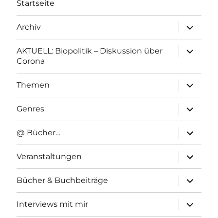
Startseite
Unterme
Archiv
anzeigen
Unterme
AKTUELL: Biopolitik – Diskussion über
anzeigen
Corona
Unterme
Themen
anzeigen
Unterme
Genres
anzeigen
Unterme
@ Bücher…
anzeigen
Unterme
Veranstaltungen
anzeigen
Unterme
Bücher & Buchbeiträge
anzeigen
Unterme
Interviews mit mir
anzeigen