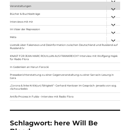
anzeigen
Veranstaltungen
Unterme
anzeigen
Bücher & Buchbeiträge
Unterme
anzeigen
Interviews mit mir
Unterme
anzeigen
Im Visier der Repression
Unterme
anzeigen
Meta
Unterme
anzeigen
Livetalk über Fakenews und Desinformation zwischen Deutschland und Russland auf
Russland.tv
KNAST FÜR JEAN-MARC ROUILLAN AUS FRANKREICH? Interview mit Wolfgang Hajek
für Radio Flora
In Gedenken an Harun Farocki
Presseberichterstattung zu einer Gegenveranstaltung zu einer Sarrazin-Lesung in
Gera
„Corona & linke Kritik(un) fähigkeit“- Gerhard Hanloser im Gespräch- jenseits von sog.
»Schwurbelei«
Antifa-Prozess in Fulda – Interview mit Radio Flora
Schlagwort:
here Will Be