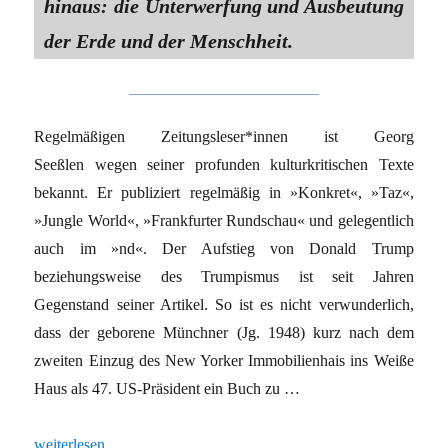
hinaus: die Unterwerfung und Ausbeutung
der Erde und der Menschheit.
Regelmäßigen Zeitungsleser*innen ist Georg
Seeßlen wegen seiner profunden kulturkritischen Texte
bekannt. Er publiziert regelmäßig in »Konkret«, »Taz«,
»Jungle World«, »Frankfurter Rundschau« und gelegentlich
auch im »nd«. Der Aufstieg von Donald Trump
beziehungsweise des Trumpismus ist seit Jahren
Gegenstand seiner Artikel. So ist es nicht verwunderlich,
dass der geborene Münchner (Jg. 1948) kurz nach dem
zweiten Einzug des New Yorker Immobilienhais ins Weiße
Haus als 47. US-Präsident ein Buch zu …
„Horrorclown im Weißen Haus“
weiterlesen