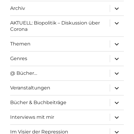
Unterme
Archiv
anzeigen
Unterme
AKTUELL: Biopolitik – Diskussion über
anzeigen
Corona
Unterme
Themen
anzeigen
Unterme
Genres
anzeigen
Unterme
@ Bücher…
anzeigen
Unterme
Veranstaltungen
anzeigen
Unterme
Bücher & Buchbeiträge
anzeigen
Unterme
Interviews mit mir
anzeigen
Unterme
Im Visier der Repression