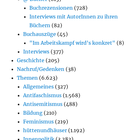
Buchrezensionen
(728)
Interviews mit AutorInnen zu ihren
Büchern
(82)
Buchauszüge
(45)
"Im Arbeitskampf wird’s konkret"
(8)
Interviews
(377)
Geschichte
(205)
Nachruf/Gedenken
(38)
Themen
(6.623)
Allgemeines
(327)
Antifaschismus
(1.568)
Antisemitismus
(488)
Bildung
(210)
Feminismus
(219)
hüttenundhäuser
(1.192)
Innenpolitik
(3.282)