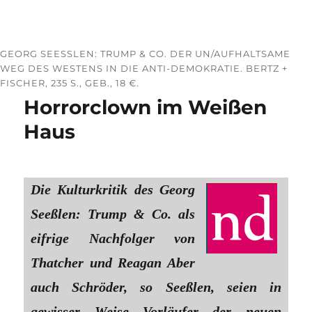
GEORG SEESSLEN: TRUMP & CO. DER UN/AUFHALTSAME W
EG DES WESTENS IN DIE ANTI-DEMOKRATIE. BERTZ + F
ISCHER, 235 S., GEB., 18 €.
Horrorclown im Weißen
Haus
Die Kulturkritik des Georg
Seeßlen: Trump & Co. als
eifrige Nachfolger von
Thatcher und Reagan Aber
auch Schröder, so Seeßlen, seien in
gewisser Weise Vorläufer der neuen