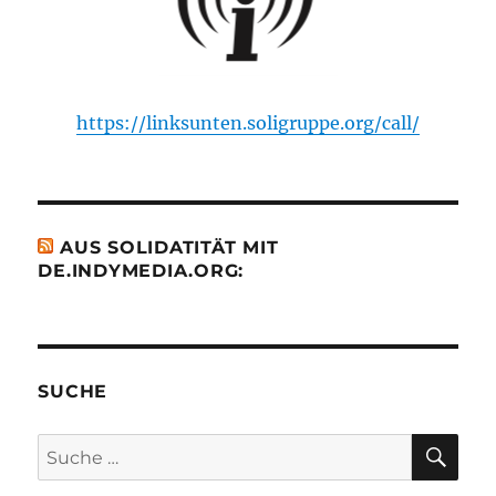
https://linksunten.soligruppe.org/call/
AUS SOLIDATITÄT MIT
DE.INDYMEDIA.ORG:
SUCHE
SU
Suche
nach: