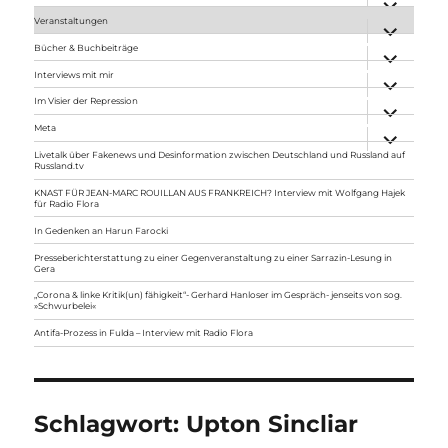
anzeigen
Veranstaltungen
Unterme
anzeigen
Bücher & Buchbeiträge
Unterme
anzeigen
Interviews mit mir
Unterme
anzeigen
Im Visier der Repression
Unterme
anzeigen
Meta
Unterme
anzeigen
Livetalk über Fakenews und Desinformation zwischen Deutschland und Russland auf
Russland.tv
KNAST FÜR JEAN-MARC ROUILLAN AUS FRANKREICH? Interview mit Wolfgang Hajek
für Radio Flora
In Gedenken an Harun Farocki
Presseberichterstattung zu einer Gegenveranstaltung zu einer Sarrazin-Lesung in
Gera
„Corona & linke Kritik(un) fähigkeit“- Gerhard Hanloser im Gespräch- jenseits von sog.
»Schwurbelei«
Antifa-Prozess in Fulda – Interview mit Radio Flora
Schlagwort:
Upton Sincliar