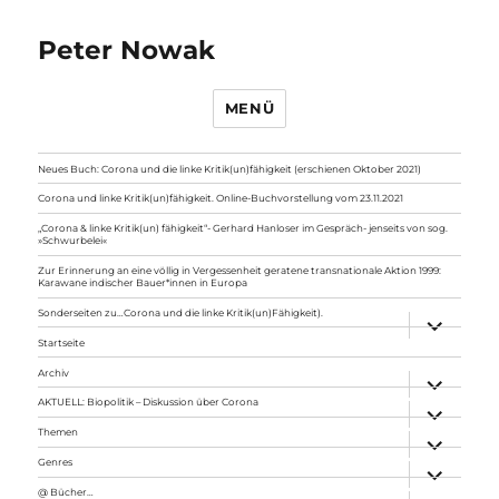
Peter Nowak
MENÜ
Neues Buch: Corona und die linke Kritik(un)fähigkeit (erschienen Oktober 2021)
Corona und linke Kritik(un)fähigkeit. Online-Buchvorstellung vom 23.11.2021
„Corona & linke Kritik(un) fähigkeit“- Gerhard Hanloser im Gespräch- jenseits von sog.
»Schwurbelei«
Zur Erinnerung an eine völlig in Vergessenheit geratene transnationale Aktion 1999:
Karawane indischer Bauer*innen in Europa
Sonderseiten zu…Corona und die linke Kritik(un)Fähigkeit).
Unterme
anzeigen
Startseite
Archiv
Unterme
anzeigen
AKTUELL: Biopolitik – Diskussion über Corona
Unterme
anzeigen
Themen
Unterme
anzeigen
Genres
Unterme
anzeigen
@ Bücher…
Unterme