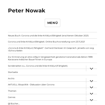
Peter Nowak
MENÜ
Neues Buch: Corona und die linke Kritik(un)fähigkeit (erschienen Oktober 2021)
Corona und linke Kritik(un)fähigkeit. Online-Buchvorstellung vom 23.11.2021
„Corona & linke Kritik(un) fähigkeit“- Gerhard Hanloser im Gespräch- jenseits von sog.
»Schwurbelei«
Zur Erinnerung an eine völlig in Vergessenheit geratene transnationale Aktion 1999:
Karawane indischer Bauer*innen in Europa
Sonderseiten zu…Corona und die linke Kritik(un)Fähigkeit).
Unterme
anzeigen
Startseite
Archiv
Unterme
anzeigen
AKTUELL: Biopolitik – Diskussion über Corona
Unterme
anzeigen
Themen
Unterme
anzeigen
Genres
Unterme
anzeigen
@ Bücher…
Unterme