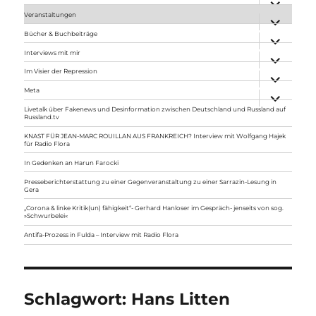
anzeigen
Veranstaltungen
Unterme
anzeigen
Bücher & Buchbeiträge
Unterme
anzeigen
Interviews mit mir
Unterme
anzeigen
Im Visier der Repression
Unterme
anzeigen
Meta
Unterme
anzeigen
Livetalk über Fakenews und Desinformation zwischen Deutschland und Russland auf
Russland.tv
KNAST FÜR JEAN-MARC ROUILLAN AUS FRANKREICH? Interview mit Wolfgang Hajek
für Radio Flora
In Gedenken an Harun Farocki
Presseberichterstattung zu einer Gegenveranstaltung zu einer Sarrazin-Lesung in
Gera
„Corona & linke Kritik(un) fähigkeit“- Gerhard Hanloser im Gespräch- jenseits von sog.
»Schwurbelei«
Antifa-Prozess in Fulda – Interview mit Radio Flora
Schlagwort:
Hans Litten