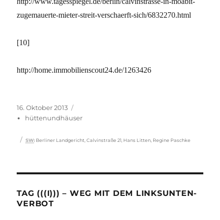
http://www.tagesspiegel.de/berlin/calvinstrasse-in-moabit-
zugemauerte-mieter-streit-verschaerft-sich/6832270.html
[10]
http://home.immobilienscout24.de/1263426
Veröffentlicht
Kategorien
16. Oktober 2013
am
hüttenundhäuser
Schlagwörter
SW
:
Berliner Landgericht
,
Calvinstraße 21
,
Hans Litten
,
Regine Paschke
TAG (((I))) – WEG MIT DEM LINKSUNTEN-
VERBOT