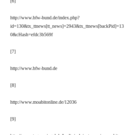
[6]
http://www.bfw-bund.de/index.php?
id=130&tx_ttnews[tt_news]=2943&tx_ttnews[backPid]=13
0&cHash=efdc3b569f
[7]
http://www.bfw-bund.de
[8]
http://www.moabitonline.de/12036
[9]