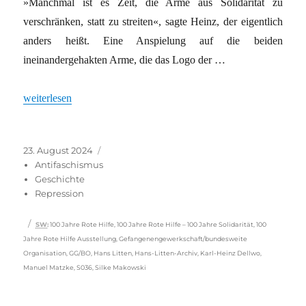
»Manchmal ist es Zeit, die Arme aus Solidarität zu
verschränken, statt zu streiten«, sagte Heinz, der eigentlich
anders heißt. Eine Anspielung auf die beiden
ineinandergehakten Arme, die das Logo der …
„Die Arme verschränkt, die Kräfte vereint“
weiterlesen
Veröffentlicht
Kategorien
23. August 2024
am
Antifaschismus
Geschichte
Repression
Schlagwörter
SW
:
100 Jahre Rote Hilfe
,
100 Jahre Rote Hilfe – 100 Jahre Solidarität
,
100
Jahre Rote Hilfe Ausstellung
,
Gefangenengewerkschaft/bundesweite
Organisation
,
GG/BO
,
Hans Litten
,
Hans-Litten-Archiv
,
Karl-Heinz Dellwo
,
Manuel Matzke
,
S036
,
Silke Makowski