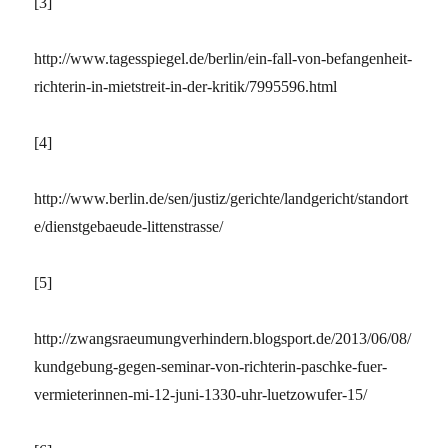
[3]
http://www.tagesspiegel.de/berlin/ein-fall-von-befangenheit-
richterin-in-mietstreit-in-der-kritik/7995596.html
[4]
http://www.berlin.de/sen/justiz/gerichte/landgericht/standort
e/dienstgebaeude-littenstrasse/
[5]
http://zwangsraeumungverhindern.blogsport.de/2013/06/08/
kundgebung-gegen-seminar-von-richterin-paschke-fuer-
vermieterinnen-mi-12-juni-1330-uhr-luetzowufer-15/