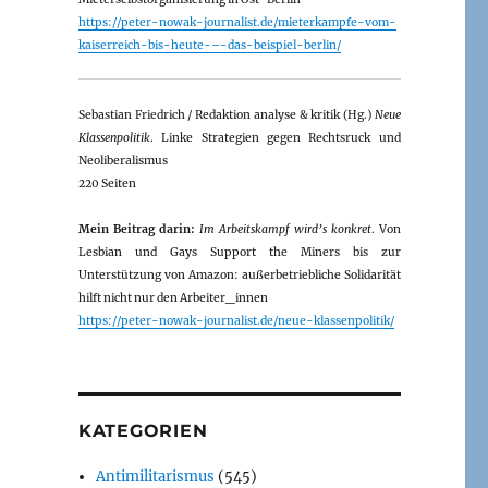
https://peter-nowak-journalist.de/mieterkampfe-vom-
kaiserreich-bis-heute-–-das-beispiel-berlin/
Sebastian Friedrich / Redaktion analyse & kritik (Hg.)
Neue
Klassenpolitik
. Linke Strategien gegen Rechtsruck und
Neoliberalismus
220 Seiten
Mein Beitrag darin:
Im Arbeitskampf wird’s konkret
. Von
Lesbian und Gays Support the Miners bis zur
Unterstützung von Amazon: außerbetriebliche Solidarität
hilft nicht nur den Arbeiter_innen
https://peter-nowak-journalist.de/neue-klassenpolitik/
KATEGORIEN
Antimilitarismus
(545)