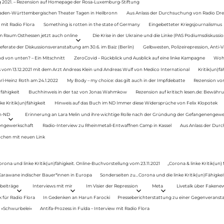
g 2021. – Rezension auf Homepage der Rosa-Luxemburg-Stiftung
Baden-Württembergischen Theater Tagen in Heilbronn
Aus Anlass der Durchsuchung von Radio Drey
 mit Radio Flora
Something is rotten in the state of Germany
Eingebetteter Kriegsjournalismus
im Raum Osthessen jetzt auch online
Die Krise in der Ukraine und die Linke (PAS Podiumsdiskussio
ferate der Diskussionsveranstaltung am 30.6. im Baiz (Berlin)
Gelbwesten, Polizeirepression, Anti-V
 von unten? – Ein Mitschnitt
ZeroCovid – Rückblick und Ausblick auf eine linke Kampagne
Woh
 vom 13.12.2021 mit dem Arzt Andreas Klein und Andreas Wulf von Medico International
Kritik(un)fä
rl-Heinz Roth am 24.1.2022
My Body – my choice: das gilt auch in der Impfdebatte
Rezension von
fähigkeit
Buchhinweis in der taz von Jonas Wahmkow
Rezension auf kritisch lesen.de: Bewähru
e Kritik(un)fähigkeit
Hinweis auf das Buch im ND Immer diese Widersprüche von Felix Klopotek
en-ND
Erinnerung an Lara Melin und ihre wichtige Rolle nach der Gründung der Gefangenengewe
nengewerkschaft
Radio-Interview zu Rheinmetall-Entwaffnen Camp in Kassel
Aus Anlass der Durc
auchen mit neuen Link
orona und linke Kritik(un)fähigkeit. Online-Buchvorstellung vom 23.11.2021
„Corona & linke Kritik(un)
: Karawane indischer Bauer*innen in Europa
Sonderseiten zu…Corona und die linke Kritik(un)Fähigkeit
beiträge
Interviews mit mir
Im Visier der Repression
Meta
Livetalk über Fakene
für Radio Flora
In Gedenken an Harun Farocki
Presseberichterstattung zu einer Gegenveransta
. »Schwurbelei«
Antifa-Prozess in Fulda – Interview mit Radio Flora