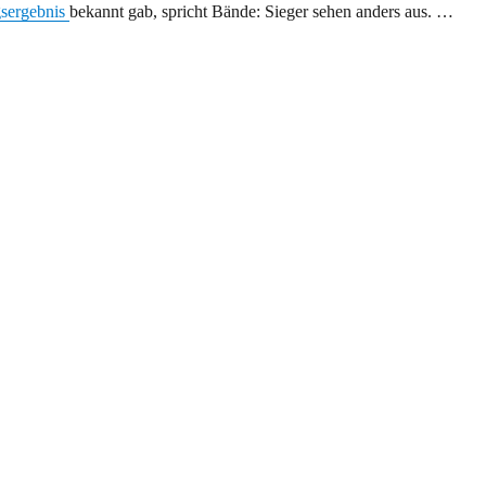
sergebnis
bekannt gab, spricht Bände: Sieger sehen anders aus. …
für Kapitalinteressen“