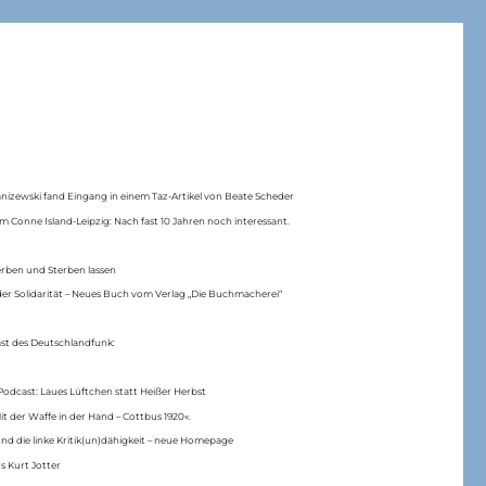
anizewski fand Eingang in einem Taz-Artikel von Beate Scheder
m Conne Island-Leipzig: Nach fast 10 Jahren noch interessant.
erben und Sterben lassen
er Solidarität – Neues Buch vom Verlag „Die Buchmacherei“
ast des Deutschlandfunk:
Podcast: Laues Lüftchen statt Heißer Herbst
Mit der Waffe in der Hand – Cottbus 1920«.
nd die linke Kritik(un)dähigkeit – neue Homepage
s Kurt Jotter