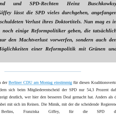
reund und SPD-Rechten Heinz Buschkowks
iffey lässt die SPD vieles durchgehen, angefange
rschuldeten Verlust ihres Doktortitels. Nun mag es i
noch einige Reformpolitiker geben, die tatsächlic
 nur den Machtverlust vorwerfen, sondern auch de
Möglichkeiten einer Reformpolitik mit Grünen un
n der
Berliner CDU am Montag einstimmig
für diesen Koalitionsvertr
hdem sich beim Mitgliederentscheid der SPD nur 54,3 Prozent daf
eigt deutlich, wer hier den besseren Deal gemacht hat. Anders als d
ei mit sich im Reinen. Die Mimik, mit der die scheidende Regieren
rin Berlins, Franziska Giffey, für die SPD d