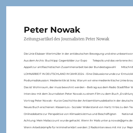
Peter Nowak
Zeitungsartikel des Journalisten Peter Nowak
Die Linie Elsässer-Wertmüller in der antideutschen Bewegung und eine unbeantwor
Aus dem Archiv: Buchtipp: Gegenbilder zur Expo
Telepolis und das verlorene Arc
Appell zur antifaschistischen Zusammenarbeit bei der Bundestagswahl
Mitschni
LOHNARBEIT IN DEUTSCHLAND IM JAHR 2024 – Eine Diskussionsrunde zur Entwickl
Podiumsdiskussion: Medienkritik ist links. Warum wir eine medienkritische Linke br
Das ist Wohnraum, der muss bewohnt werden – Beitrag aus dem Radio Stadtfilter 
Interview mit dem Journalisten Peter Nowak zu einem Film zu dem Buch „Erzählung
Vortrag Peter Nowak – Kurze Geschichte der Antisemitismusdebatte in der deutsche
Neues Buch erschienen: KlassenLos – Sozialer Widerstand von Hartz IV bis zu den 
Onlinedebatte zur Perspektive von Klimaaktivistmus und Beschäftigten
National
Achtung: Mein Mailaccount wurde gehackt. Wenn ihr Mails unter p.nowak@gmx.de
Wenn Arbeitskämpfe für kriminell erklärt werden: 2 Radiointerviews mit mir zur Rep