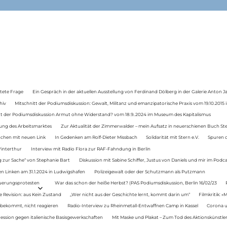
tete Frage
Ein Gespräch in der aktuellen Ausstellung von Ferdinand Dölberg in der Galerie Anton J
hiv
Mitschnitt der Podiumsdiskussion: Gewalt, Militanz und emanzipatorische Praxis vom 19.10.2015 i
tt der Podiumsdiskussion Armut ohne Widerstand? vom 18.9..2024 im Museum des Kapitalismus
ung des Arbeitsmarktes
Zur Aktualität der Zimmerwalder – mein Aufsatz in neuerschienen Buch St
auchen mit neuen Link
In Gedenken am Rolf-Dieter Missbach
Solidarität mit Stern e.V.
Spuren d
Winterthur
Interview mit Radio Flora zur RAF-Fahndung in Berlin
 zur Sache“ von Stephanie Bart
Diskussion mit Sabine Schiffer, Justus von Daniels und mir im Podc
n Linken am 31.1.2024 in Ludwigshafen
Polizeigewalt oder der Schutzmann als Putzmann
Teuerungsprotesten
War das schon der heiße Herbst? (PAS Podiumsdiskussion, Berlin 16/02/23
e Revision: aus Kein Zustand
„Wer nicht aus der Geschichte lernt, kommt darin um“
Filmkritik: »
 bekommt, nicht reagieren
Radio-Interview zu Rheinmetall-Entwaffnen Camp in Kassel
Corona u
ression gegen italienische Basisgewerkschaften
Mit Maske und Plakat – Zum Tod des Aktionskünstler