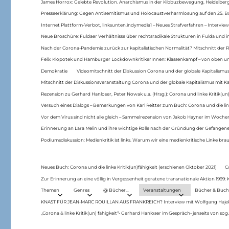
James Horrox: Gelebte Revolution. Anarchismus in der Kibbuzbewegung, Heidelber
Presseerklärung: Gegen Antisemitismus und Holocaustverharmlosung auf den 25. 
Internet Plattform-Verbot, linksunten.indymedia1 – Neues Strafverfahren – Interview
Neue Broschüre: Fuldaer Verhältnisse über rechtsradikale Strukturen in Fulda und 
Nach der Corona-Pandemie zurück zur kapitalistischen Normalität? Mitschnitt der Re
Felix Klopotek und Hamburger LockdownkritikerInnen: Klassenkampf – von oben und
Demokratie
Videomitschnitt der Diskussion Corona und der globale Kapitalismus
Mitschnitt der Diskussionsveranstaltung Corona und der globale Kapitalismus mit Ka
Rezension zu Gerhard Hanloser, Peter Nowak u.a. (Hrsg.): Corona und linke Kritik(un)
Versuch eines Dialogs – Bemerkungen von Karl Reitter zum Buch: Corona und die link
Vor dem Virus sind nicht alle gleich – Sammelrezension von Jakob Hayner im Woch
Erinnerung an Lara Melin und ihre wichtige Rolle nach der Gründung der Gefange
Podiumsdiskussion: Medienkritik ist links. Warum wir eine medienkritische Linke br
Neues Buch: Corona und die linke Kritik(un)fähigkeit (erschienen Oktober 2021)
C
Zur Erinnerung an eine völlig in Vergessenheit geratene transnationale Aktion 1999
Themen
Genres
@ Bücher…
Veranstaltungen
Bücher & Buch
KNAST FÜR JEAN-MARC ROUILLAN AUS FRANKREICH? Interview mit Wolfgang Hajek 
„Corona & linke Kritik(un) fähigkeit“- Gerhard Hanloser im Gespräch- jenseits von sog