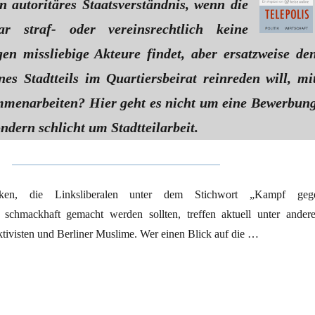
in autoritäres Staatsverständnis, wenn die
ar straf- oder vereinsrechtlich keine
n missliebige Akteure findet, aber ersatzweise de
es Stadtteils im Quartiersbeirat reinreden will, mi
menarbeiten? Hier geht es nicht um eine Bewerbun
ndern schlicht um Stadtteilarbeit.
ktiken, die Linksliberalen unter dem Stichwort „Kampf geg
 schmackhaft gemacht werden sollten, treffen aktuell unter ander
tivisten und Berliner Muslime. Wer einen Blick auf die …
achsender Macht: Wer schützt uns vor dem Verfassungsschutz?“