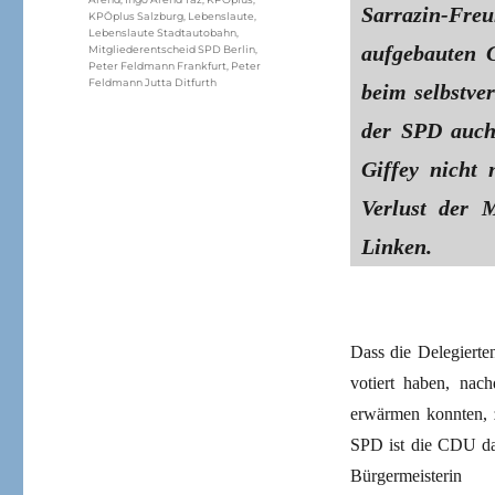
Sarrazin-F
KPÖplus Salzburg
,
Lebenslaute
,
Lebenslaute Stadtautobahn
,
aufgebauten G
Mitgliederentscheid SPD Berlin
,
Peter Feldmann Frankfurt
,
Peter
Feldmann Jutta Ditfurth
beim selbstve
der SPD auch 
Giffey nicht
Verlust der 
Linken.
Dass die Delegierte
votiert haben, nac
erwärmen konnten, z
SPD ist die CDU dab
Bürgermeiste