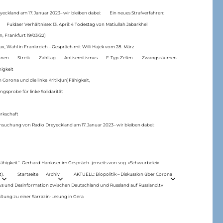
eckland am 17.Januar 2023– wir bleiben dabei:
Ein neues Strafverfahren:
Fuldaer Verhältnisse: 13. April: 4 Todestag von Matiul­lah Jabarkhel
n, Frankfurt 19/03/22)
ax, Wahl in Frankreich – Gespräch mit Willi Hajek vom 28. März
nen
Streik
Zahltag
Antisemitismus
F-Typ-Zellen
Zwangsräumen
higkeit
 Corona und die linke Kritik(un)Fähigkeit,
ngsprobe für linke Solidarität
rkschaft
hsuchung von Radio Dreyeckland am 17.Januar 2023– wir bleiben dabei:
 fähigkeit“- Gerhard Hanloser im Gespräch- jenseits von sog. »Schwurbelei«
).
Startseite
Archiv
AKTUELL: Biopolitik – Diskussion über Corona
ws und Desinformation zwischen Deutschland und Russland auf Russland.tv
ltung zu einer Sarrazin-Lesung in Gera