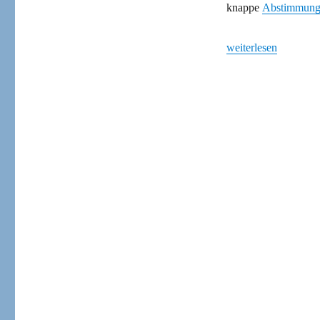
knappe
Abstimmung
„Berlin: Freie Bahn 
weiterlesen