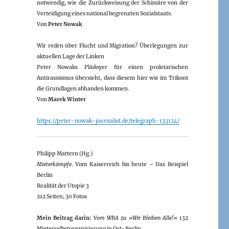
notwendig, wie die Zurückweisung der Schimäre von der
Verteidigung eines national begrenzten Sozialstaats.
Von
Peter Nowak
Wir reden über Flucht und Migration? Überlegungen zur
aktuellen Lage der Linken
Peter Nowaks Plädoyer für einen proletarischen
Antirassismus übersieht, dass diesem hier wie im Trikont
die Grundlagen abhanden kommen.
Von
Marek Winter
https://peter-nowak-journalist.de/telegraph-133134/
Philipp Mattern (Hg.)
Mieterkämpfe
. Vom Kaiserreich bis heute – Das Beispiel
Berlin
Realität der Utopie 3
212 Seiten, 30 Fotos
Mein Beitrag darin:
Vom WBA zu »Wir Bleiben Alle!«
132
Mieterselbstorganisierung in Ost-Berlin