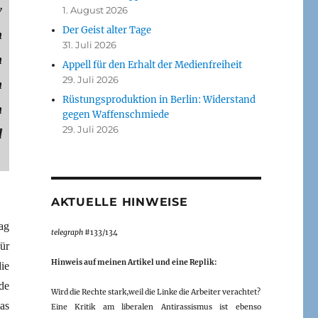
y
1. August 2026
Der Geist alter Tage
n
31. Juli 2026
n
Appell für den Erhalt der Medienfreiheit
29. Juli 2026
h
Rüstungsproduktion in Berlin: Widerstand
n
gegen Waffenschmiede
29. Juli 2026
d
AKTUELLE HINWEISE
ag
telegraph
#133/134
ür
Hinweis auf meinen Artikel und eine Replik:
ie
de
Wird die Rechte stark,weil die Linke die Arbeiter verachtet?
as
Eine Kritik am liberalen Antirassismus ist ebenso