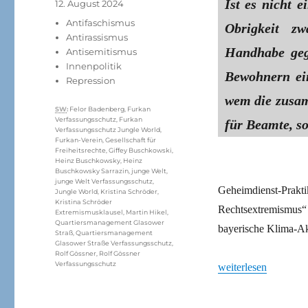
Ist es nicht e
Veröffentlicht
12. August 2024
am
Kategorien
Antifaschismus
Obrigkeit zw
Antirassismus
Handhabe gege
Antisemitismus
Innenpolitik
Bewohnern ein
Repression
wem die zusam
Schlagwörter
SW
:
Felor Badenberg
,
Furkan
Verfassungsschutz
,
Furkan
für Beamte, so
Verfassungsschutz Jungle World
,
Furkan-Verein
,
Gesellschaft für
Freiheitsrechte
,
Giffey Buschkowski
,
Heinz Buschkowsky
,
Heinz
Buschkowsky Sarrazin
,
junge Welt
,
junge Welt Verfassungsschutz
,
Geheimdienst-Pra
Jungle World
,
Kristina Schröder
,
Kristina Schröder
Rechtsextremismus“
Extremismusklausel
,
Martin Hikel
,
Quartiersmanagement Glasower
bayerische Klima-Ak
Straß
,
Quartiersmanagement
Glasower Straße Verfassungsschutz
,
Rolf Gössner
,
Rolf Gössner
Verfassungsschutz
„Geheimdienst mit w
weiterlesen