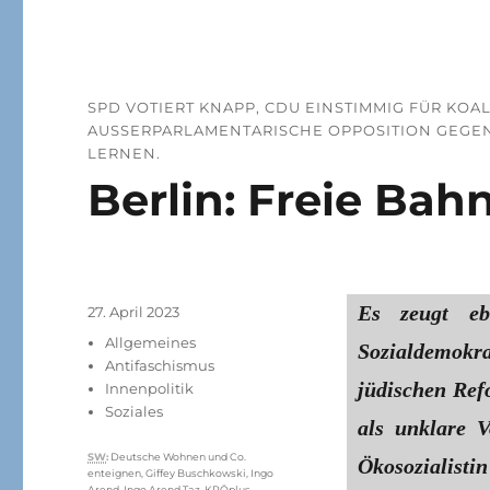
SPD VOTIERT KNAPP, CDU EINSTIMMIG FÜR KOA
AUSSERPARLAMENTARISCHE OPPOSITION GEGENS
ERNEN.
Berlin: Freie Bah
Es zeugt e
Veröffentlicht
27. April 2023
am
Kategorien
Allgemeines
Sozialdemokr
Antifaschismus
jüdischen Ref
Innenpolitik
Soziales
als unklare 
Schlagwörter
SW
:
Deutsche Wohnen und Co.
Ökosozialist
enteignen
,
Giffey Buschkowski
,
Ingo
Arend
,
Ingo Arend Taz
,
KPÖplus
,