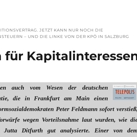
LITIONSVERTRAG. JETZT KANN NUR NOCH DIE
TEUERN – UND DIE LINKE VON DER KPÖ IN SALZBURG L
n für Kapitalinteresse
ben auch vom Wesen der deutschen
atie, die in Frankfurt am Main einen
ormsozialdemokraten Peter Feldmann sofort verstieß
Vorwürfe wegen Vorteilsnahme laut wurden, wie di
in Jutta Ditfurth gut analysierte. Einer von de