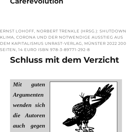
Carerevolution
ERNST LOHOFF, NORBERT TRENKLE (HRSG.): SHUTDOWN
KLIMA, CORONA UND DER NOTWENDIGE AUSSTIEG AUS
DEM KAPITALISMUS UNRAST-VERLAG, MÜNSTER 2022 200
SEITEN, 14 EURO ISBN 978-3-89771-292-8
Schluss mit dem Verzicht
Mit guten
Argumenten
wenden sich
die Autoren
auch gegen