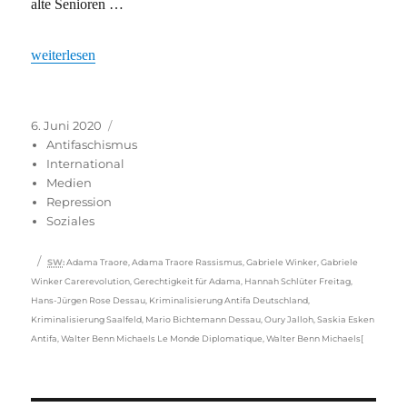
alte Senioren …
„George Floyd: Nicht nur Rassismus ist das Problem“
weiterlesen
Veröffentlicht
Kategorien
6. Juni 2020
am
Antifaschismus
International
Medien
Repression
Soziales
Schlagwörter
SW
:
Adama Traore
,
Adama Traore Rassismus
,
Gabriele Winker
,
Gabriele
Winker Carerevolution
,
Gerechtigkeit für Adama
,
Hannah Schlüter Freitag
,
Hans-Jürgen Rose Dessau
,
Kriminalisierung Antifa Deutschland
,
Kriminalisierung Saalfeld
,
Mario Bichtemann Dessau
,
Oury Jalloh
,
Saskia Esken
Antifa
,
Walter Benn Michaels Le Monde Diplomatique
,
Walter Benn Michaels[