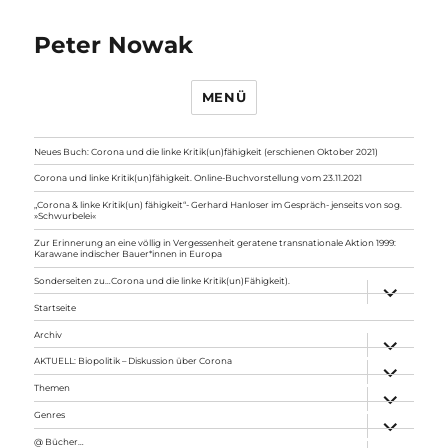
Peter Nowak
MENÜ
Neues Buch: Corona und die linke Kritik(un)fähigkeit (erschienen Oktober 2021)
Corona und linke Kritik(un)fähigkeit. Online-Buchvorstellung vom 23.11.2021
„Corona & linke Kritik(un) fähigkeit“- Gerhard Hanloser im Gespräch- jenseits von sog.
»Schwurbelei«
Zur Erinnerung an eine völlig in Vergessenheit geratene transnationale Aktion 1999:
Karawane indischer Bauer*innen in Europa
Sonderseiten zu…Corona und die linke Kritik(un)Fähigkeit).
Unterme
anzeigen
Startseite
Archiv
Unterme
anzeigen
AKTUELL: Biopolitik – Diskussion über Corona
Unterme
anzeigen
Themen
Unterme
anzeigen
Genres
Unterme
anzeigen
@ Bücher…
Unterme