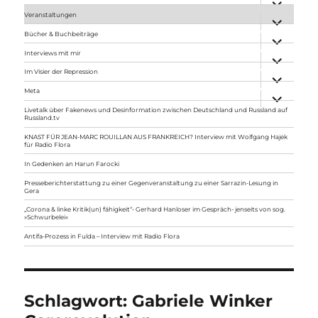
anzeigen
Veranstaltungen
Unterme
anzeigen
Bücher & Buchbeiträge
Unterme
anzeigen
Interviews mit mir
Unterme
anzeigen
Im Visier der Repression
Unterme
anzeigen
Meta
Unterme
anzeigen
Livetalk über Fakenews und Desinformation zwischen Deutschland und Russland auf
Russland.tv
KNAST FÜR JEAN-MARC ROUILLAN AUS FRANKREICH? Interview mit Wolfgang Hajek
für Radio Flora
In Gedenken an Harun Farocki
Presseberichterstattung zu einer Gegenveranstaltung zu einer Sarrazin-Lesung in
Gera
„Corona & linke Kritik(un) fähigkeit“- Gerhard Hanloser im Gespräch- jenseits von sog.
»Schwurbelei«
Antifa-Prozess in Fulda – Interview mit Radio Flora
Schlagwort:
Gabriele Winker