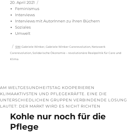
Veröffentlicht
Kategorien
20. April 2021
am
Feminismus
Interviews
Interviews mit AutorInnen zu ihren Büchern
Soziales
Umwelt
Schlagwörter
SW
:
Gabriele Winker
,
Gabriele Winker Carerevolution
,
Netzwerk
Carerevolution
,
Solidarische Ökonomie – revolutionäre Realpolitik für Care und
Klima
AM WELTGESUNDHEITSTAG KOOPERIEREN
KLIMAAKTIVSTEN UND PFLEGEKRÄFTE. EINE DIE
UNTERSCHIEDLICHEN GRUPPEN VERBINDENDE LOSUNG
LAUTET: DER MARKT WIRD ES NICHT RICHTEN
Kohle nur noch für die
Pflege