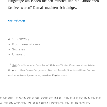
Flugzeuge am Boden bleiben mussten und die Autobahnen
fast leer waren? Damals machten sich einige…
„Schluss mit dem Verzicht“
weiterlesen
Veröffentlicht
Kategorien
4. Juni 2023
am
Buchrezensionen
Soziales
Umwelt
Schlagwörter
SW
:
Careökonomie
,
Ernst Lohoff
,
Gabriele Winker Carerevolution
,
Krisis-
Gruppe
,
Lothar Galow-Bergemann
,
Norbert Trenkle
,
Shutdown Klima Corona
und der notwendige Ausstieg aus dem Kapitaismus
GABRIELE WINKER SKIZZIERT IM KLEINEN BEGINNENDE
ALTERNATIVEN ZUR KAPITALISTISCHEN BURNOUT-