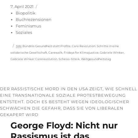
Veröffentlicht
Kategorien
7. April 2021
am
Biopolitik
Buchrezensionen
Feminismus
Soziales
Schlagwörter
SW
:
Bündnis Gesundheit statt Profite
,
Care Revolution. Schritte in eine
solidarische Gesellschaft
,
Carewalk
,
Fridays for Klimajustice
,
Gabriele Winker
,
Gabriele Winker Carerevolution
,
Scheiss-Streik
,
Weltgesundheitstag
DER RASSISTISCHE MORD IN DEN USA ZEIGT, WIE SCHNELL
EINE TRANSNATIONALE SOZIALE PROTESTBEWEGUNG
ENTSTEHT. DOCH ES BESTEHT WEGEN IDEOLOGISCHER
SCHWÄCHEN DIE GEFAHR, DASS SIE VON LIBERALEN
GEKAPERT WIRD
George Floyd: Nicht nur
Rassismus ist das