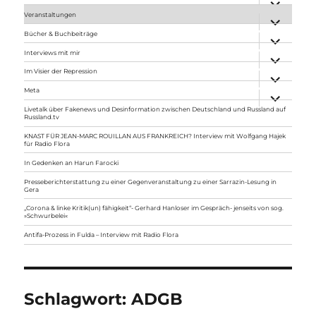
anzeigen
Veranstaltungen
Unterme
anzeigen
Bücher & Buchbeiträge
Unterme
anzeigen
Interviews mit mir
Unterme
anzeigen
Im Visier der Repression
Unterme
anzeigen
Meta
Unterme
anzeigen
Livetalk über Fakenews und Desinformation zwischen Deutschland und Russland auf
Russland.tv
KNAST FÜR JEAN-MARC ROUILLAN AUS FRANKREICH? Interview mit Wolfgang Hajek
für Radio Flora
In Gedenken an Harun Farocki
Presseberichterstattung zu einer Gegenveranstaltung zu einer Sarrazin-Lesung in
Gera
„Corona & linke Kritik(un) fähigkeit“- Gerhard Hanloser im Gespräch- jenseits von sog.
»Schwurbelei«
Antifa-Prozess in Fulda – Interview mit Radio Flora
Schlagwort:
ADGB