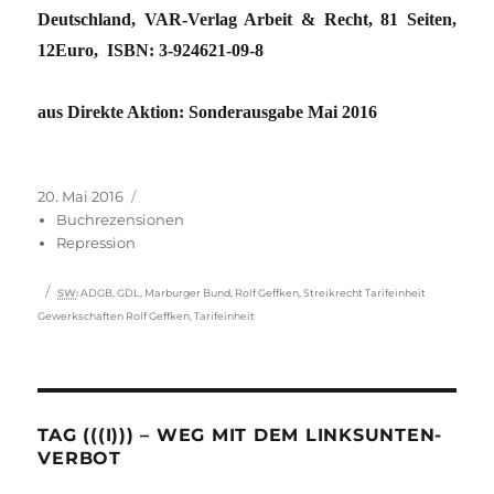
Deutschland, VAR-Verlag Arbeit & Recht, 81 Seiten,
12Euro, ISBN: 3-924621-09-8
aus Direkte Aktion: Sonderausgabe Mai 2016
Veröffentlicht
Kategorien
20. Mai 2016
am
Buchrezensionen
Repression
Schlagwörter
SW
:
ADGB
,
GDL
,
Marburger Bund
,
Rolf Geffken
,
Streikrecht Tarifeinheit
Gewerkschaften Rolf Geffken
,
Tarifeinheit
TAG (((I))) – WEG MIT DEM LINKSUNTEN-
VERBOT