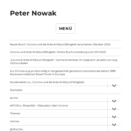
Peter Nowak
MENÜ
Neues Buch: Corona und die linke Kritik(un)fähigkeit (erschienen Oktober 2021)
Corona und linke Kritik(un)fähigkeit. Online-Buchvorstellung vom 23.11.2021
„Corona & linke Kritik(un) fähigkeit“- Gerhard Hanloser im Gespräch- jenseits von sog.
»Schwurbelei«
Zur Erinnerung an eine völlig in Vergessenheit geratene transnationale Aktion 1999:
Karawane indischer Bauer*innen in Europa
Sonderseiten zu…Corona und die linke Kritik(un)Fähigkeit).
Unterme
anzeigen
Startseite
Archiv
Unterme
anzeigen
AKTUELL: Biopolitik – Diskussion über Corona
Unterme
anzeigen
Themen
Unterme
anzeigen
Genres
Unterme
anzeigen
@ Bücher…
Unterme