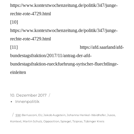
https://www.kontextwochenzeitung.de/politik/347/junge-
rechte-rote-4729.html
[10]
https://www.kontextwochenzeitung.de/politik/347/junge-
rechte-rote-4729.html
[11] https://afd.saarland/afd-
bundestagsfraktion/2017/11/antrag-der-afd-
bundestagsfraktion-rueckfuehrung-syrischer-fluechtlinge-
einleiten
Veröffentlicht
Kategorien
10. Dezember 2017
am
Innenpolitik
Schlagwörter
SW
:
Berlusconi
,
EU
,
Jakob Augstein
,
Johanna Henkel-Waidhofer
,
Jusos
,
Kontext
,
Martin Schulz
,
Opposition
,
Spiegel
,
Tsipras
,
Tübinger Kreis