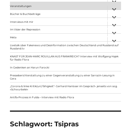
anzeigen
Veranstaltungen
Unterme
anzeigen
Bücher & Buchbeiträge
Unterme
anzeigen
Interviews mit mir
Unterme
anzeigen
Im Visier der Repression
Unterme
anzeigen
Meta
Unterme
anzeigen
Livetalk über Fakenews und Desinformation zwischen Deutschland und Russland auf
Russland.tv
KNAST FÜR JEAN-MARC ROUILLAN AUS FRANKREICH? Interview mit Wolfgang Hajek
für Radio Flora
In Gedenken an Harun Farocki
Presseberichterstattung zu einer Gegenveranstaltung zu einer Sarrazin-Lesung in
Gera
„Corona & linke Kritik(un) fähigkeit“- Gerhard Hanloser im Gespräch- jenseits von sog.
»Schwurbelei«
Antifa-Prozess in Fulda – Interview mit Radio Flora
Schlagwort:
Tsipras