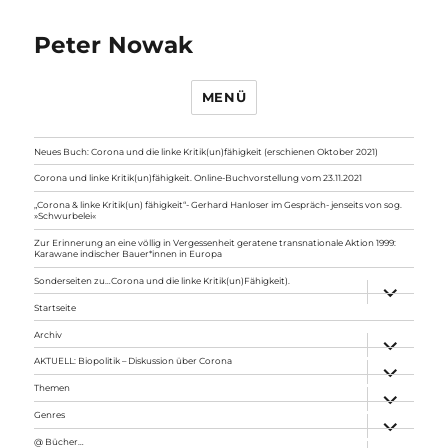
Peter Nowak
MENÜ
Neues Buch: Corona und die linke Kritik(un)fähigkeit (erschienen Oktober 2021)
Corona und linke Kritik(un)fähigkeit. Online-Buchvorstellung vom 23.11.2021
„Corona & linke Kritik(un) fähigkeit“- Gerhard Hanloser im Gespräch- jenseits von sog.
»Schwurbelei«
Zur Erinnerung an eine völlig in Vergessenheit geratene transnationale Aktion 1999:
Karawane indischer Bauer*innen in Europa
Sonderseiten zu…Corona und die linke Kritik(un)Fähigkeit).
Unterme
anzeigen
Startseite
Archiv
Unterme
anzeigen
AKTUELL: Biopolitik – Diskussion über Corona
Unterme
anzeigen
Themen
Unterme
anzeigen
Genres
Unterme
anzeigen
@ Bücher…
Unterme