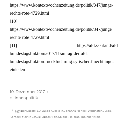
https://www.kontextwochenzeitung.de/politik/347/junge-
rechte-rote-4729.html
[10]
https://www.kontextwochenzeitung.de/politik/347/junge-
rechte-rote-4729.html
[11] https://afd.saarland/afd-
bundestagsfraktion/2017/11/antrag-der-afd-
bundestagsfraktion-rueckfuehrung-syrischer-fluechtlinge-
einleiten
Veröffentlicht
Kategorien
10. Dezember 2017
am
Innenpolitik
Schlagwörter
SW
:
Berlusconi
,
EU
,
Jakob Augstein
,
Johanna Henkel-Waidhofer
,
Jusos
,
Kontext
,
Martin Schulz
,
Opposition
,
Spiegel
,
Tsipras
,
Tübinger Kreis