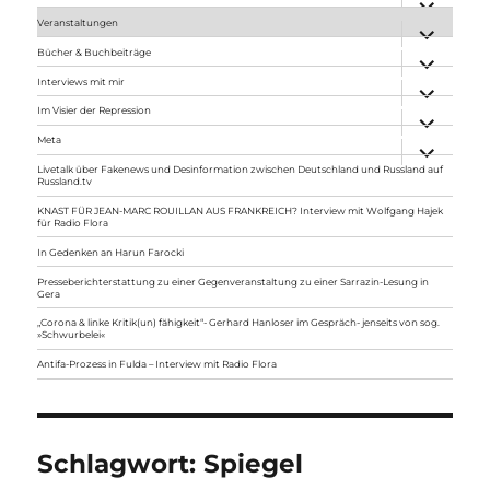
anzeigen
Veranstaltungen
Unterme
anzeigen
Bücher & Buchbeiträge
Unterme
anzeigen
Interviews mit mir
Unterme
anzeigen
Im Visier der Repression
Unterme
anzeigen
Meta
Unterme
anzeigen
Livetalk über Fakenews und Desinformation zwischen Deutschland und Russland auf
Russland.tv
KNAST FÜR JEAN-MARC ROUILLAN AUS FRANKREICH? Interview mit Wolfgang Hajek
für Radio Flora
In Gedenken an Harun Farocki
Presseberichterstattung zu einer Gegenveranstaltung zu einer Sarrazin-Lesung in
Gera
„Corona & linke Kritik(un) fähigkeit“- Gerhard Hanloser im Gespräch- jenseits von sog.
»Schwurbelei«
Antifa-Prozess in Fulda – Interview mit Radio Flora
Schlagwort:
Spiegel