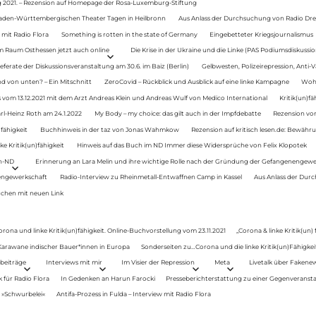
g 2021. – Rezension auf Homepage der Rosa-Luxemburg-Stiftung
Baden-Württembergischen Theater Tagen in Heilbronn
Aus Anlass der Durchsuchung von Radio Drey
 mit Radio Flora
Something is rotten in the state of Germany
Eingebetteter Kriegsjournalismus
im Raum Osthessen jetzt auch online
Die Krise in der Ukraine und die Linke (PAS Podiumsdiskussio
ferate der Diskussionsveranstaltung am 30.6. im Baiz (Berlin)
Gelbwesten, Polizeirepression, Anti-V
 von unten? – Ein Mitschnitt
ZeroCovid – Rückblick und Ausblick auf eine linke Kampagne
Woh
 vom 13.12.2021 mit dem Arzt Andreas Klein und Andreas Wulf von Medico International
Kritik(un)fä
rl-Heinz Roth am 24.1.2022
My Body – my choice: das gilt auch in der Impfdebatte
Rezension von
fähigkeit
Buchhinweis in der taz von Jonas Wahmkow
Rezension auf kritisch lesen.de: Bewähru
e Kritik(un)fähigkeit
Hinweis auf das Buch im ND Immer diese Widersprüche von Felix Klopotek
en-ND
Erinnerung an Lara Melin und ihre wichtige Rolle nach der Gründung der Gefangenengewe
nengewerkschaft
Radio-Interview zu Rheinmetall-Entwaffnen Camp in Kassel
Aus Anlass der Durc
auchen mit neuen Link
orona und linke Kritik(un)fähigkeit. Online-Buchvorstellung vom 23.11.2021
„Corona & linke Kritik(un)
: Karawane indischer Bauer*innen in Europa
Sonderseiten zu…Corona und die linke Kritik(un)Fähigkeit
beiträge
Interviews mit mir
Im Visier der Repression
Meta
Livetalk über Fakene
für Radio Flora
In Gedenken an Harun Farocki
Presseberichterstattung zu einer Gegenveransta
. »Schwurbelei«
Antifa-Prozess in Fulda – Interview mit Radio Flora