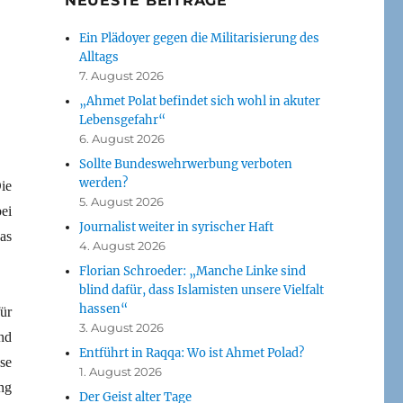
NEUESTE BEITRÄGE
Ein Plädoyer gegen die Militarisierung des
Alltags
7. August 2026
„Ahmet Polat befindet sich wohl in akuter
Lebensgefahr“
6. August 2026
Sollte Bundeswehrwerbung verboten
werden?
ie
5. August 2026
ei
Journalist weiter in syrischer Haft
as
4. August 2026
Florian Schroeder: „Manche Linke sind
blind dafür, dass Islamisten unsere Vielfalt
hassen“
ür
3. August 2026
nd
Entführt in Raqqa: Wo ist Ahmet Polad?
se
1. August 2026
ng
Der Geist alter Tage