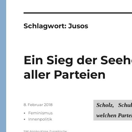
Schlagwort:
Jusos
Ein Sieg der See
aller Parteien
Scholz, Schu
Veröffentlicht
8. Februar 2018
am
Kategorien
Feminismus
welchen Partei
Innenpolitik
Schlagwörter
SW
:
Annika Klose
,
Europäische