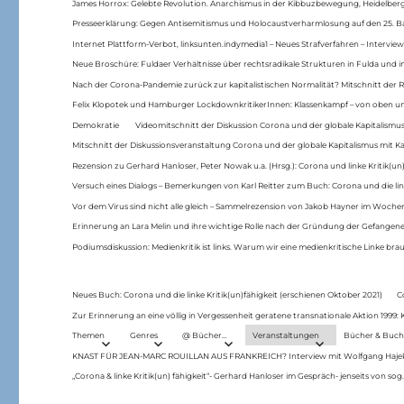
James Horrox: Gelebte Revolution. Anarchismus in der Kibbuzbewegung, Heidelber
Presseerklärung: Gegen Antisemitismus und Holocaustverharmlosung auf den 25. 
Internet Plattform-Verbot, linksunten.indymedia1 – Neues Strafverfahren – Interview
Neue Broschüre: Fuldaer Verhältnisse über rechtsradikale Strukturen in Fulda und 
Nach der Corona-Pandemie zurück zur kapitalistischen Normalität? Mitschnitt der Re
Felix Klopotek und Hamburger LockdownkritikerInnen: Klassenkampf – von oben und
Demokratie
Videomitschnitt der Diskussion Corona und der globale Kapitalismus
Mitschnitt der Diskussionsveranstaltung Corona und der globale Kapitalismus mit Ka
Rezension zu Gerhard Hanloser, Peter Nowak u.a. (Hrsg.): Corona und linke Kritik(un)
Versuch eines Dialogs – Bemerkungen von Karl Reitter zum Buch: Corona und die link
Vor dem Virus sind nicht alle gleich – Sammelrezension von Jakob Hayner im Woch
Erinnerung an Lara Melin und ihre wichtige Rolle nach der Gründung der Gefange
Podiumsdiskussion: Medienkritik ist links. Warum wir eine medienkritische Linke br
Neues Buch: Corona und die linke Kritik(un)fähigkeit (erschienen Oktober 2021)
C
Zur Erinnerung an eine völlig in Vergessenheit geratene transnationale Aktion 1999
Themen
Genres
@ Bücher…
Veranstaltungen
Bücher & Buch
KNAST FÜR JEAN-MARC ROUILLAN AUS FRANKREICH? Interview mit Wolfgang Hajek 
„Corona & linke Kritik(un) fähigkeit“- Gerhard Hanloser im Gespräch- jenseits von sog