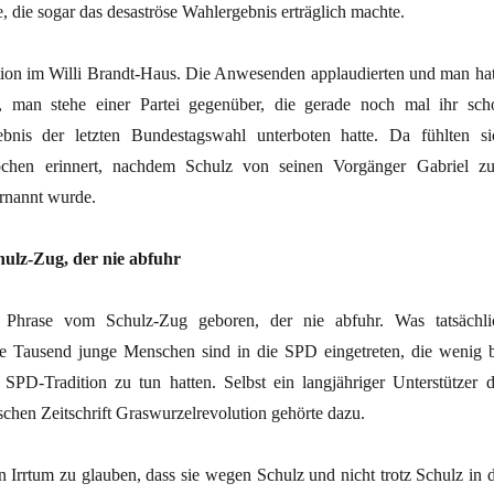
die sogar das desaströse Wahlergebnis erträglich machte.
tion im Willi Brandt-Haus. Die Anwesenden applaudierten und man hat
, man stehe einer Partei gegenüber, die gerade noch mal ihr sch
ebnis der letzten Bundestagswahl unterboten hatte. Da fühlten si
hen erinnert, nachdem Schulz von seinen Vorgänger Gabriel z
rnannt wurde.
ulz-Zug, der nie abfuhr
Phrase vom Schulz-Zug geboren, der nie abfuhr. Was tatsächli
ge Tausend junge Menschen sind in die SPD eingetreten, die wenig b
n SPD-Tradition zu tun hatten. Selbst ein langjähriger Unterstützer d
ischen Zeitschrift Graswurzelrevolution gehörte dazu.
 Irrtum zu glauben, dass sie wegen Schulz und nicht trotz Schulz in d