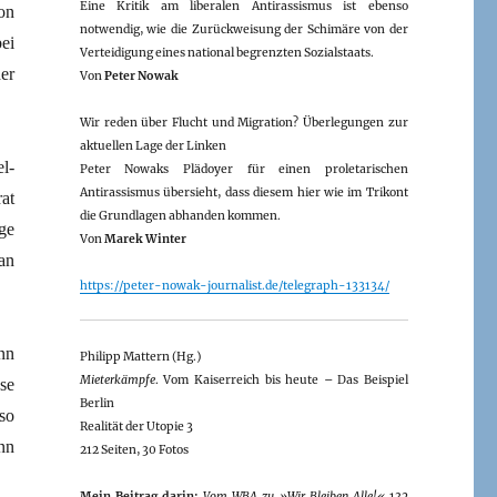
Eine Kritik am liberalen Antirassismus ist ebenso
on
notwendig, wie die Zurückweisung der Schimäre von der
ei
Verteidigung eines national begrenzten Sozialstaats.
er
Von
Peter Nowak
Wir reden über Flucht und Migration? Überlegungen zur
aktuellen Lage der Linken
l-
Peter Nowaks Plädoyer für einen proletarischen
Antirassismus übersieht, dass diesem hier wie im Trikont
at
die Grundlagen abhanden kommen.
ge
Von
Marek Winter
an
https://peter-nowak-journalist.de/telegraph-133134/
nn
Philipp Mattern (Hg.)
Mieterkämpfe
. Vom Kaiserreich bis heute – Das Beispiel
se
Berlin
so
Realität der Utopie 3
nn
212 Seiten, 30 Fotos
Mein Beitrag darin:
Vom WBA zu »Wir Bleiben Alle!«
132