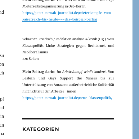
Mieterselbstorganisierung in Ost-Berlin
nd
https://peter-nowak-journalist.de/mieterkampfe-vom-
kaiserreich-bis-heute-–-das-beispiel-berlin/
Sebastian Friedrich / Redaktion analyse & kritik (Hg.)
Neue
Klassenpolitik
. Linke Strategien gegen Rechtsruck und
Neoliberalismus
zu
220 Seiten
on
Mein Beitrag darin:
Im Arbeitskampf wird’s konkret
. Von
ch
Lesbian und Gays Support the Miners bis zur
Unterstützung von Amazon: außerbetriebliche Solidarität
hilft nicht nur den Arbeiter_innen
https://peter-nowak-journalist.de/neue-klassenpolitik/
pf
nd
in
un
KATEGORIEN
pa