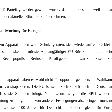
D-Parteitag wieder gewählt wurde, dann nur deshalb, weil niema
i in der aktuellen Situation zu übernehmen.
rantwortung für Europa
em Apparat haben wohl Schulz geraten, sich wieder auf ein Gebiet 
r sich auskennen müsste. Als langjähriger EU-Bürokrat, der auch sch
n Rechtspopulisten Berlusconi Paroli geboten hat, war Schulz schließli
nnt.
arteiapparat haben es wohl nicht für opportun gehalten, im Wahlkam
ma zu strapazieren. Die EU ist schließlich zurzeit auch in Deutschla
 dass sie Stimmen bringt. Nun, wenn es gilt, die SPD wieder 
rtung zu bringen und von anderen Festlegungen abzubringen, muss n
ur wie seit 100 Jahren für Deutschland, sondern gleich für Euro