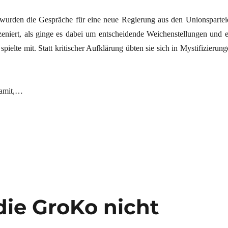
wurden die Gespräche für eine neue Regierung aus den Unionspartei
eniert, als ginge es dabei um entscheidende Weichenstellungen und e
pielte mit. Statt kritischer Aufklärung übten sie sich in Mystifizierun
damit,…
mer und Seehofers aller Parteien“
die GroKo nicht