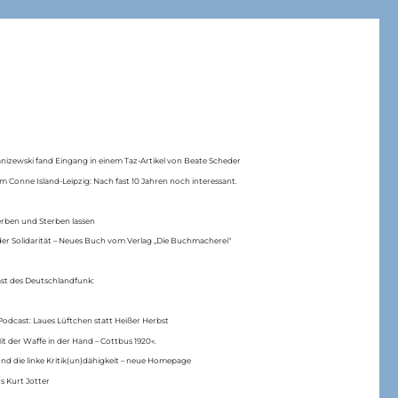
anizewski fand Eingang in einem Taz-Artikel von Beate Scheder
m Conne Island-Leipzig: Nach fast 10 Jahren noch interessant.
erben und Sterben lassen
er Solidarität – Neues Buch vom Verlag „Die Buchmacherei“
ast des Deutschlandfunk:
Podcast: Laues Lüftchen statt Heißer Herbst
Mit der Waffe in der Hand – Cottbus 1920«.
nd die linke Kritik(un)dähigkeit – neue Homepage
s Kurt Jotter