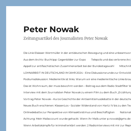
Peter Nowak
Zeitungsartikel des Journalisten Peter Nowak
Die Linie Elsässer-Wertmüller in der antideutschen Bewegung und eine unbeantwor
Aus dem Archiv: Buchtipp: Gegenbilder zur Expo
Telepolis und das verlorene Arc
Appell zur antifaschistischen Zusammenarbeit bei der Bundestagswahl
Mitschni
LOHNARBEIT IN DEUTSCHLAND IM JAHR 2024 – Eine Diskussionsrunde zur Entwickl
Podiumsdiskussion: Medienkritik ist links. Warum wir eine medienkritische Linke br
Das ist Wohnraum, der muss bewohnt werden – Beitrag aus dem Radio Stadtfilter 
Interview mit dem Journalisten Peter Nowak zu einem Film zu dem Buch „Erzählung
Vortrag Peter Nowak – Kurze Geschichte der Antisemitismusdebatte in der deutsche
Neues Buch erschienen: KlassenLos – Sozialer Widerstand von Hartz IV bis zu den 
Onlinedebatte zur Perspektive von Klimaaktivistmus und Beschäftigten
National
Achtung: Mein Mailaccount wurde gehackt. Wenn ihr Mails unter p.nowak@gmx.de
Wenn Arbeitskämpfe für kriminell erklärt werden: 2 Radiointerviews mit mir zur Rep