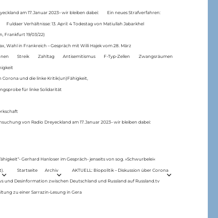
eckland am 17.Januar 2023– wir bleiben dabei:
Ein neues Strafverfahren:
Fuldaer Verhältnisse: 13. April: 4 Todestag von Matiul­lah Jabarkhel
n, Frankfurt 19/03/22)
ax, Wahl in Frankreich – Gespräch mit Willi Hajek vom 28. März
nen
Streik
Zahltag
Antisemitismus
F-Typ-Zellen
Zwangsräumen
higkeit
 Corona und die linke Kritik(un)Fähigkeit,
ngsprobe für linke Solidarität
rkschaft
hsuchung von Radio Dreyeckland am 17.Januar 2023– wir bleiben dabei:
 fähigkeit“- Gerhard Hanloser im Gespräch- jenseits von sog. »Schwurbelei«
).
Startseite
Archiv
AKTUELL: Biopolitik – Diskussion über Corona
ws und Desinformation zwischen Deutschland und Russland auf Russland.tv
ltung zu einer Sarrazin-Lesung in Gera