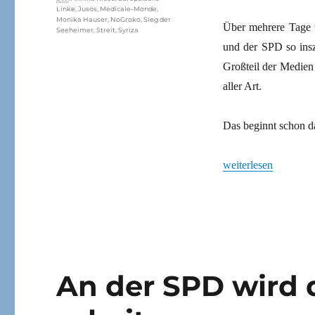
Linke
,
Jusos
,
Medicale-Monde
,
Monika Hauser
,
NoGroko
,
Sieg der
Über mehrere Tage 
Seeheimer
,
Streit
,
Syriza
und der SPD so insz
Großteil der Medien s
aller Art.
Das beginnt schon 
„Ein Sieg der Seehei
weiterlesen
An der SPD wird 