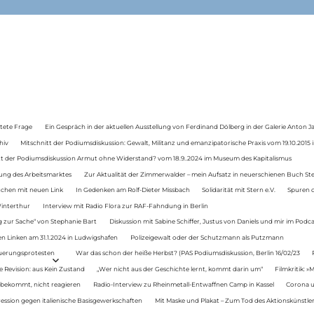
tete Frage
Ein Gespräch in der aktuellen Ausstellung von Ferdinand Dölberg in der Galerie Anton J
hiv
Mitschnitt der Podiumsdiskussion: Gewalt, Militanz und emanzipatorische Praxis vom 19.10.2015 i
tt der Podiumsdiskussion Armut ohne Widerstand? vom 18.9..2024 im Museum des Kapitalismus
ung des Arbeitsmarktes
Zur Aktualität der Zimmerwalder – mein Aufsatz in neuerschienen Buch St
auchen mit neuen Link
In Gedenken am Rolf-Dieter Missbach
Solidarität mit Stern e.V.
Spuren d
Winterthur
Interview mit Radio Flora zur RAF-Fahndung in Berlin
 zur Sache“ von Stephanie Bart
Diskussion mit Sabine Schiffer, Justus von Daniels und mir im Podc
n Linken am 31.1.2024 in Ludwigshafen
Polizeigewalt oder der Schutzmann als Putzmann
Teuerungsprotesten
War das schon der heiße Herbst? (PAS Podiumsdiskussion, Berlin 16/02/23
e Revision: aus Kein Zustand
„Wer nicht aus der Geschichte lernt, kommt darin um“
Filmkritik: »
 bekommt, nicht reagieren
Radio-Interview zu Rheinmetall-Entwaffnen Camp in Kassel
Corona u
ression gegen italienische Basisgewerkschaften
Mit Maske und Plakat – Zum Tod des Aktionskünstler