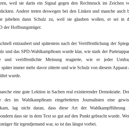
ren, weil sie darin ein Signal gegen den Rechtsruck im Zeichen v
ickten. Andere treten deswegen bei den Linken und manche auch b
e jubelten dann Schulz zu, weil sie glauben wollen, er sei in d
D der Hoffnungsträger.
schnell entzaubert und spätestens nach der Veröffentlichung der Spiege
lz und das SPD-Wahlkampfteam wurde klar, wie stark der Parteiappar
he und veröffentlichte Meinung reagierte, wie er jeder Umfra
d später immer mehr davor zitterte und wie Schulz von diesem Apparat 
führt wurde.
manche eine gute Lektion in Sachen real existierender Demokratie. De
e des im Wahlkampfteam eingebetteten Journalisten eine gewis
kam, lag nicht daran, dass diese Art der Wahlkampfführung 
ondern dass sie in dem Text so gut auf den Punkt gebracht wurde. We
träger für irgendjemand war, so ist das längst vorbei.