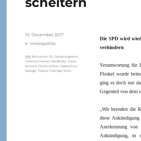
scheitern
Veröffentlicht
10. Dezember 2017
Die SPD wird wiede
am
Kategorien
Innenpolitik
verhindern
Schlagwörter
SW
:
Berlusconi
,
EU
,
Jakob Augstein
,
Johanna Henkel-Waidhofer
,
Jusos
,
Verantwortung für D
Kontext
,
Martin Schulz
,
Opposition
,
Spiegel
,
Tsipras
,
Tübinger Kreis
Floskel wurde beim
ging es doch nur da
Gegenteil von dem ve
„Wir beenden die K
diese Ankündigung 
Anerkennung von d
Ankündigung, in 