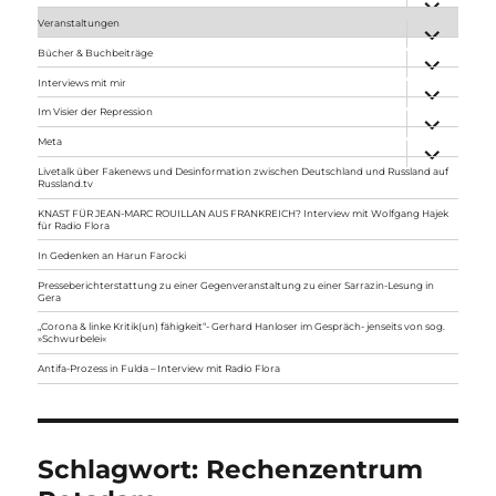
anzeigen
Veranstaltungen
Unterme
anzeigen
Bücher & Buchbeiträge
Unterme
anzeigen
Interviews mit mir
Unterme
anzeigen
Im Visier der Repression
Unterme
anzeigen
Meta
Unterme
anzeigen
Livetalk über Fakenews und Desinformation zwischen Deutschland und Russland auf
Russland.tv
KNAST FÜR JEAN-MARC ROUILLAN AUS FRANKREICH? Interview mit Wolfgang Hajek
für Radio Flora
In Gedenken an Harun Farocki
Presseberichterstattung zu einer Gegenveranstaltung zu einer Sarrazin-Lesung in
Gera
„Corona & linke Kritik(un) fähigkeit“- Gerhard Hanloser im Gespräch- jenseits von sog.
»Schwurbelei«
Antifa-Prozess in Fulda – Interview mit Radio Flora
Schlagwort:
Rechenzentrum