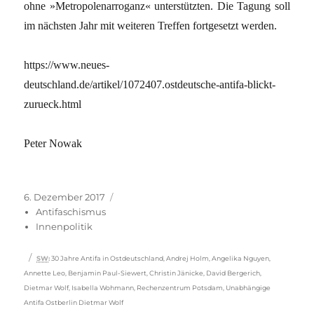
ohne »Metropolenarroganz« unterstützten. Die Tagung soll
im nächsten Jahr mit weiteren Treffen fortgesetzt werden.
https://www.neues-
deutschland.de/artikel/1072407.ostdeutsche-antifa-blickt-
zurueck.html
Peter Nowak
Veröffentlicht
Kategorien
6. Dezember 2017
am
Antifaschismus
Innenpolitik
Schlagwörter
SW
:
30 Jahre Antifa in Ostdeutschland
,
Andrej Holm
,
Angelika Nguyen
,
Annette Leo
,
Benjamin Paul-Siewert
,
Christin Jänicke
,
David Bergerich
,
Dietmar Wolf
,
Isabella Wohmann
,
Rechenzentrum Potsdam
,
Unabhängige
Antifa Ostberlin Dietmar Wolf