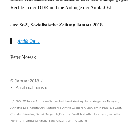
Rechte in der DDR und die Anfänge der Antifa-Ost.
aus:
SoZ, Sozialistische Zeitung Januar 2018
Antifa Ost …
Peter Nowak
Veröffentlicht
Kategorien
6. Januar 2018
am
Antifaschismus
Schlagwörter
SW
:
30 Jahre Antifa in Ostdeutschland
,
Andrej Holm
,
Angelika Nguyen
,
Annette Leo
,
Antifa Ost
,
Autonome Antifa Ostberlin
,
Benjamin Paul-Siewert
,
Christin Jänicke
,
David Begerich
,
Dietmar Wolf
,
Isabella Hohmann
,
Isabella
Hohmann Umland-Antifa
,
Rechenzentrum Potsdam