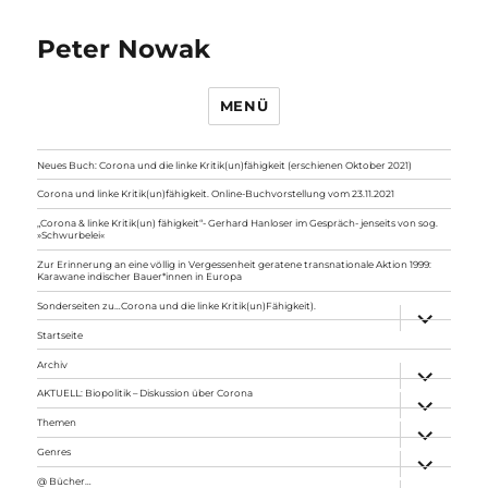
Peter Nowak
MENÜ
Neues Buch: Corona und die linke Kritik(un)fähigkeit (erschienen Oktober 2021)
Corona und linke Kritik(un)fähigkeit. Online-Buchvorstellung vom 23.11.2021
„Corona & linke Kritik(un) fähigkeit“- Gerhard Hanloser im Gespräch- jenseits von sog.
»Schwurbelei«
Zur Erinnerung an eine völlig in Vergessenheit geratene transnationale Aktion 1999:
Karawane indischer Bauer*innen in Europa
Sonderseiten zu…Corona und die linke Kritik(un)Fähigkeit).
Unterme
anzeigen
Startseite
Archiv
Unterme
anzeigen
AKTUELL: Biopolitik – Diskussion über Corona
Unterme
anzeigen
Themen
Unterme
anzeigen
Genres
Unterme
anzeigen
@ Bücher…
Unterme