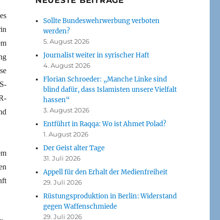
NEUESTE BEITRÄGE
es
Sollte Bundeswehrwerbung verboten
in
werden?
5. August 2026
em
Journalist weiter in syrischer Haft
ng
4. August 2026
se
Florian Schroeder: „Manche Linke sind
S-
blind dafür, dass Islamisten unsere Vielfalt
R-
hassen“
3. August 2026
nd
Entführt in Raqqa: Wo ist Ahmet Polad?
1. August 2026
Der Geist alter Tage
em
31. Juli 2026
en
Appell für den Erhalt der Medienfreiheit
ft
29. Juli 2026
Rüstungsproduktion in Berlin: Widerstand
gegen Waffenschmiede
29. Juli 2026