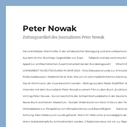
Peter Nowak
Zeitungsartikel des Journalisten Peter Nowak
Die Linie Elsässer-Wertmüller in der antideutschen Bewegung und eine unbeantwor
Aus dem Archiv: Buchtipp: Gegenbilder zur Expo
Telepolis und das verlorene Arc
Appell zur antifaschistischen Zusammenarbeit bei der Bundestagswahl
Mitschni
LOHNARBEIT IN DEUTSCHLAND IM JAHR 2024 – Eine Diskussionsrunde zur Entwickl
Podiumsdiskussion: Medienkritik ist links. Warum wir eine medienkritische Linke br
Das ist Wohnraum, der muss bewohnt werden – Beitrag aus dem Radio Stadtfilter 
Interview mit dem Journalisten Peter Nowak zu einem Film zu dem Buch „Erzählung
Vortrag Peter Nowak – Kurze Geschichte der Antisemitismusdebatte in der deutsche
Neues Buch erschienen: KlassenLos – Sozialer Widerstand von Hartz IV bis zu den 
Onlinedebatte zur Perspektive von Klimaaktivistmus und Beschäftigten
National
Achtung: Mein Mailaccount wurde gehackt. Wenn ihr Mails unter p.nowak@gmx.de
Wenn Arbeitskämpfe für kriminell erklärt werden: 2 Radiointerviews mit mir zur Rep