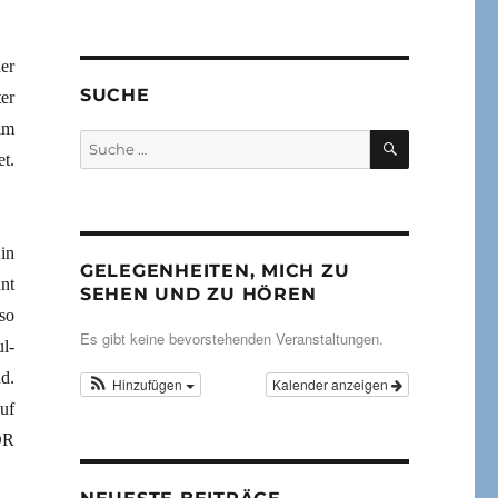
er
SUCHE
er
im
SUCHEN
Suche
t.
nach:
in
GELEGENHEITEN, MICH ZU
nt
SEHEN UND ZU HÖREN
so
Es gibt keine bevorstehenden Veranstaltungen.
l-
d.
Hinzufügen
Kalender anzeigen
uf
DR