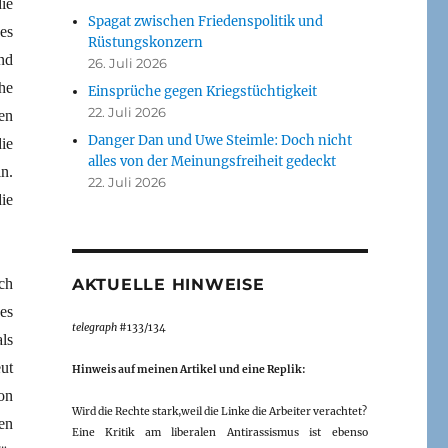
ie
Spagat zwischen Friedenspolitik und
es
Rüstungskonzern
nd
26. Juli 2026
he
Einsprüche gegen Kriegstüchtigkeit
22. Juli 2026
en
Danger Dan und Uwe Steimle: Doch nicht
ie
alles von der Meinungsfreiheit gedeckt
n.
22. Juli 2026
ie
ch
AKTUELLE HINWEISE
es
telegraph
#133/134
ls
ut
Hinweis auf meinen Artikel und eine Replik:
on
Wird die Rechte stark,weil die Linke die Arbeiter verachtet?
en
Eine Kritik am liberalen Antirassismus ist ebenso