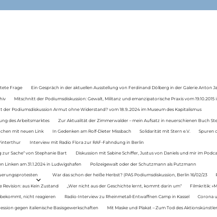
tete Frage
Ein Gespräch in der aktuellen Ausstellung von Ferdinand Dölberg in der Galerie Anton J
hiv
Mitschnitt der Podiumsdiskussion: Gewalt, Militanz und emanzipatorische Praxis vom 19.10.2015 i
tt der Podiumsdiskussion Armut ohne Widerstand? vom 18.9..2024 im Museum des Kapitalismus
ung des Arbeitsmarktes
Zur Aktualität der Zimmerwalder – mein Aufsatz in neuerschienen Buch St
auchen mit neuen Link
In Gedenken am Rolf-Dieter Missbach
Solidarität mit Stern e.V.
Spuren d
Winterthur
Interview mit Radio Flora zur RAF-Fahndung in Berlin
 zur Sache“ von Stephanie Bart
Diskussion mit Sabine Schiffer, Justus von Daniels und mir im Podc
n Linken am 31.1.2024 in Ludwigshafen
Polizeigewalt oder der Schutzmann als Putzmann
Teuerungsprotesten
War das schon der heiße Herbst? (PAS Podiumsdiskussion, Berlin 16/02/23
e Revision: aus Kein Zustand
„Wer nicht aus der Geschichte lernt, kommt darin um“
Filmkritik: »
 bekommt, nicht reagieren
Radio-Interview zu Rheinmetall-Entwaffnen Camp in Kassel
Corona u
ression gegen italienische Basisgewerkschaften
Mit Maske und Plakat – Zum Tod des Aktionskünstler