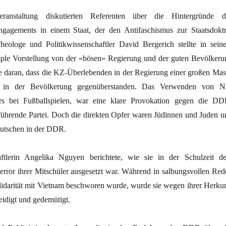
ranstaltung diskutierten Referenten über die Hintergründe d
Engagements in einem Staat, der den Antifaschismus zur Staatsdoktr
Theologe und Politikwissenschaftler David Bergerich stellte in sein
imple Vorstellung von der «bösen» Regierung und der guten Bevölkeru
rte daran, dass die KZ-Überlebenden in der Regierung einer großen Mas
n in der Bevölkerung gegenüberstanden. Das Verwenden von N
rs bei Fußballspielen, war eine klare Provokation gegen die DD
führende Partei. Doch die direkten Opfer waren Jüdinnen und Juden u
utschen in der DDR.
ftlerin Angelika Nguyen berichtete, wie sie in der Schulzeit d
sterror ihrer Mitschüler ausgesetzt war. Während in salbungsvollen Red
olidarität mit Vietnam beschworen wurde, wurde sie wegen ihrer Herkun
eidigt und gedemütigt.