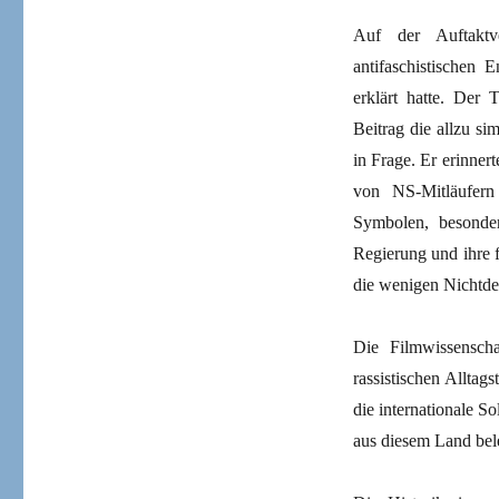
Auf der Auftaktve
antifaschistischen 
erklärt hatte. Der 
Beitrag die allzu s
in Frage. Er erinne
von NS-Mitläufer
Symbolen, besonde
Regierung und ihre 
die wenigen Nichtde
Die Filmwissenscha
rassistischen Alltag
die internationale S
aus diesem Land bel