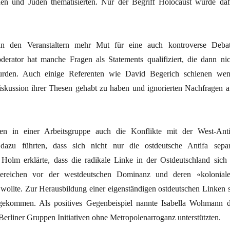
nen und Juden thematisierten. Nur der Begriff Holocaust wurde daf
an den Veranstaltern mehr Mut für eine auch kontroverse Debat
rator hat manche Fragen als Statements qualifiziert, die dann nic
wurden. Auch einige Referenten wie David Begerich schienen wen
Diskussion ihrer Thesen gehabt zu haben und ignorierten Nachfragen a
 in einer Arbeitsgruppe auch die Konflikte mit der West-Anti
dazu führten, dass sich nicht nur die ostdeutsche Antifa separ
j Holm erklärte, dass die radikale Linke in der Ostdeutschland sich 
 Bereichen vor der westdeutschen Dominanz und deren «kolonial
 wollte. Zur Herausbildung einer eigenständigen ostdeutschen Linken s
t gekommen. Als positives Gegenbeispiel nannte Isabella Wohmann d
erliner Gruppen Initiativen ohne Metropolenarroganz unterstützten.