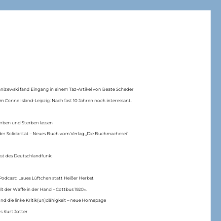
anizewski fand Eingang in einem Taz-Artikel von Beate Scheder
m Conne Island-Leipzig: Nach fast 10 Jahren noch interessant.
erben und Sterben lassen
er Solidarität – Neues Buch vom Verlag „Die Buchmacherei“
ast des Deutschlandfunk:
Podcast: Laues Lüftchen statt Heißer Herbst
Mit der Waffe in der Hand – Cottbus 1920«.
nd die linke Kritik(un)dähigkeit – neue Homepage
s Kurt Jotter