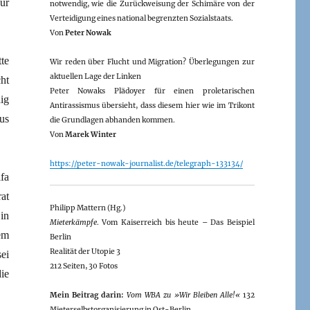
ür
notwendig, wie die Zurückweisung der Schimäre von der
Verteidigung eines national begrenzten Sozialstaats.
Von
Peter Nowak
te
Wir reden über Flucht und Migration? Überlegungen zur
aktuellen Lage der Linken
ht
Peter Nowaks Plädoyer für einen proletarischen
ig
Antirassismus übersieht, dass diesem hier wie im Trikont
us
die Grundlagen abhanden kommen.
Von
Marek Winter
https://peter-nowak-journalist.de/telegraph-133134/
fa
at
Philipp Mattern (Hg.)
in
Mieterkämpfe
. Vom Kaiserreich bis heute – Das Beispiel
em
Berlin
Realität der Utopie 3
ei
212 Seiten, 30 Fotos
ie
Mein Beitrag darin:
Vom WBA zu »Wir Bleiben Alle!«
132
Mieterselbstorganisierung in Ost-Berlin