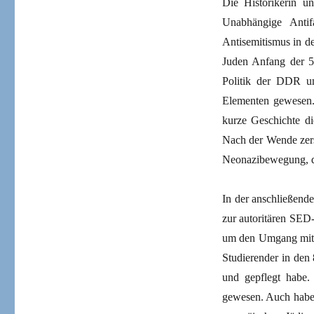
Die Historikerin u
Unabhängige Antifa
Antisemitismus in d
Juden Anfang der 50
Politik der DDR und
Elementen gewesen. 
kurze Geschichte d
Nach der Wende zerst
Neonazibewegung, di
In der anschließend
zur autoritären SED-
um den Umgang mit O
Studierender in den 
und gepflegt habe. 
gewesen. Auch habe