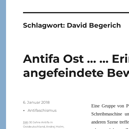
Schlagwort:
David Begerich
Antifa Ost … … E
angefeindete B
Veröffentlicht
6. Januar 2018
Eine Gruppe von Pu
am
Kategorien
Antifaschismus
Schreibmaschine und
anderen Szene treffe
Schlagwörter
SW
:
30 Jahre Antifa in
Ostdeutschland
,
Andrej Holm
,