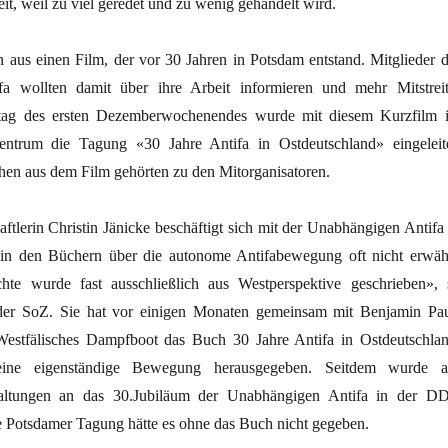
it, weil zu viel geredet und zu wenig gehandelt wird.
aus einen Film, der vor 30 Jahren in Potsdam entstand. Mitglieder d
a wollten damit über ihre Arbeit informieren und mehr Mitstreit
tag des ersten Dezemberwochenendes wurde mit diesem Kurzfilm 
ntrum die Tagung «30 Jahre Antifa in Ostdeutschland» eingeleite
chen aus dem Film gehörten zu den Mitorganisatoren.
ftlerin Christin Jänicke beschäftigt sich mit der Unabhängigen Antifa 
in den Büchern über die autonome Antifabewegung oft nicht erwäh
hte wurde fast ausschließlich aus Westperspektive geschrieben», 
der SoZ. Sie hat vor einigen Monaten gemeinsam mit Benjamin Pau
Westfälisches Dampfboot das Buch 30 Jahre Antifa in Ostdeutschlan
eine eigenständige Bewegung herausgegeben. Seitdem wurde a
staltungen an das 30.Jubiläum der Unabhängigen Antifa in der D
ie Potsdamer Tagung hätte es ohne das Buch nicht gegeben.