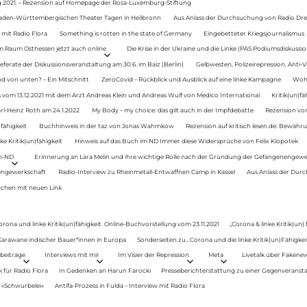
g 2021. – Rezension auf Homepage der Rosa-Luxemburg-Stiftung
Baden-Württembergischen Theater Tagen in Heilbronn
Aus Anlass der Durchsuchung von Radio Drey
 mit Radio Flora
Something is rotten in the state of Germany
Eingebetteter Kriegsjournalismus
im Raum Osthessen jetzt auch online
Die Krise in der Ukraine und die Linke (PAS Podiumsdiskussio
ferate der Diskussionsveranstaltung am 30.6. im Baiz (Berlin)
Gelbwesten, Polizeirepression, Anti-V
 von unten? – Ein Mitschnitt
ZeroCovid – Rückblick und Ausblick auf eine linke Kampagne
Woh
 vom 13.12.2021 mit dem Arzt Andreas Klein und Andreas Wulf von Medico International
Kritik(un)fä
rl-Heinz Roth am 24.1.2022
My Body – my choice: das gilt auch in der Impfdebatte
Rezension von
fähigkeit
Buchhinweis in der taz von Jonas Wahmkow
Rezension auf kritisch lesen.de: Bewähru
e Kritik(un)fähigkeit
Hinweis auf das Buch im ND Immer diese Widersprüche von Felix Klopotek
en-ND
Erinnerung an Lara Melin und ihre wichtige Rolle nach der Gründung der Gefangenengewe
nengewerkschaft
Radio-Interview zu Rheinmetall-Entwaffnen Camp in Kassel
Aus Anlass der Durc
auchen mit neuen Link
orona und linke Kritik(un)fähigkeit. Online-Buchvorstellung vom 23.11.2021
„Corona & linke Kritik(un)
: Karawane indischer Bauer*innen in Europa
Sonderseiten zu…Corona und die linke Kritik(un)Fähigkeit
beiträge
Interviews mit mir
Im Visier der Repression
Meta
Livetalk über Fakene
für Radio Flora
In Gedenken an Harun Farocki
Presseberichterstattung zu einer Gegenveransta
. »Schwurbelei«
Antifa-Prozess in Fulda – Interview mit Radio Flora