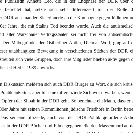
nd Publizistin Annette Leo, die in der Endphase der DDR über d
 berichtet hat, setzte sich sehr differenziert mit der Rolle d
er DDR auseinander. Sie erinnerte an die Kampagne gegen Jüdinnen u
er Jahre, die mit Stalins Tod beendet wurde. Auch die antiisraelisc
 aller Warschauer-Vertragsstaaten sei nicht frei von antisemitisch
Der Mitbegründer der Ostberliner Antifa, Dietmar Wolf, ging auf d
ieser unabhängigen Bewegung in verschiedenen Städten der DDR ei
reuten sich viele Gruppen, doch ihre Mitglieder blieben aktiv gegen d
e seit Herbst 1989 anwuchs.
en Diskussion meldeten sich auch DDR-Bürger zu Wort, die sich kritis
Politik äußerten, aber für eine differenzierte Sichtweise warben, wenn 
pfern der Shoah in der DDR geht. So berichtete ein Mann, dass er a
80er Jahre mit seinen Kommilitonen jüdische Friedhöfe in Berlin betre
Das sei eine offizielle, auch von der DDR-Politik geförderte Akti
 es in der DDR Bücher und Filme gegeben, die den Massenmord an d