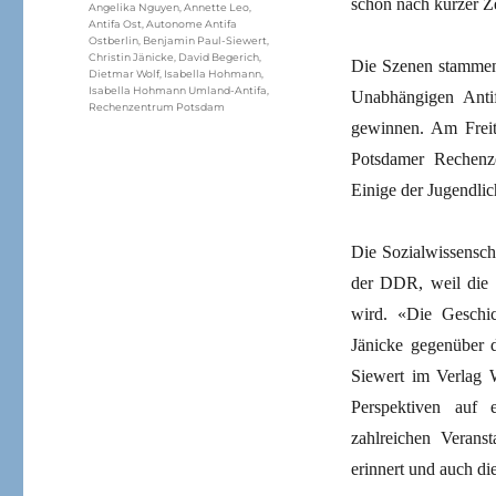
schon nach kurzer Ze
Angelika Nguyen
,
Annette Leo
,
Antifa Ost
,
Autonome Antifa
Ostberlin
,
Benjamin Paul-Siewert
,
Christin Jänicke
,
David Begerich
,
Die Szenen stammen 
Dietmar Wolf
,
Isabella Hohmann
,
Isabella Hohmann Umland-Antifa
,
Unabhängigen Antif
Rechenzentrum Potsdam
gewinnen. Am Frei
Potsdamer Rechenze
Einige der Jugendli
Die Sozialwissenscha
der DDR, weil die 
wird. «Die Geschic
Jänicke gegenüber 
Siewert im Verlag 
Perspektiven auf 
zahlreichen Veran
erinnert und auch d