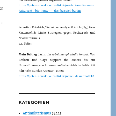
https://peter-nowak-journalist.de/mieterkampfe-vom-
on
kaiserreich-bis-heute-–-das-beispiel-berlin/
ie
Sebastian Friedrich / Redaktion analyse & kritik (Hg.)
Neue
Klassenpolitik
. Linke Strategien gegen Rechtsruck und
Neoliberalismus
220 Seiten
Mein Beitrag darin:
Im Arbeitskampf wird’s konkret
. Von
Lesbian und Gays Support the Miners bis zur
Unterstützung von Amazon: außerbetriebliche Solidarität
hilft nicht nur den Arbeiter_innen
https://peter-nowak-journalist.de/neue-klassenpolitik/
KATEGORIEN
Antimilitarismus
(544)