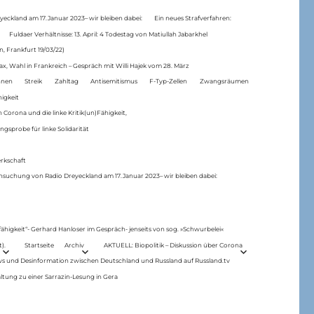
eckland am 17.Januar 2023– wir bleiben dabei:
Ein neues Strafverfahren:
Fuldaer Verhältnisse: 13. April: 4 Todestag von Matiul­lah Jabarkhel
n, Frankfurt 19/03/22)
ax, Wahl in Frankreich – Gespräch mit Willi Hajek vom 28. März
nen
Streik
Zahltag
Antisemitismus
F-Typ-Zellen
Zwangsräumen
higkeit
 Corona und die linke Kritik(un)Fähigkeit,
ngsprobe für linke Solidarität
rkschaft
hsuchung von Radio Dreyeckland am 17.Januar 2023– wir bleiben dabei:
 fähigkeit“- Gerhard Hanloser im Gespräch- jenseits von sog. »Schwurbelei«
).
Startseite
Archiv
AKTUELL: Biopolitik – Diskussion über Corona
ws und Desinformation zwischen Deutschland und Russland auf Russland.tv
ltung zu einer Sarrazin-Lesung in Gera