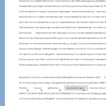
James Horrox: Gelebte Revolution. Anarchismus in der Kibbuzbewegung, Heidelber
Presseerklärung: Gegen Antisemitismus und Holocaustverharmlosung auf den 25. 
Internet Plattform-Verbot, linksunten.indymedia1 – Neues Strafverfahren – Interview
Neue Broschüre: Fuldaer Verhältnisse über rechtsradikale Strukturen in Fulda und 
Nach der Corona-Pandemie zurück zur kapitalistischen Normalität? Mitschnitt der Re
Felix Klopotek und Hamburger LockdownkritikerInnen: Klassenkampf – von oben und
Demokratie
Videomitschnitt der Diskussion Corona und der globale Kapitalismus
Mitschnitt der Diskussionsveranstaltung Corona und der globale Kapitalismus mit Ka
Rezension zu Gerhard Hanloser, Peter Nowak u.a. (Hrsg.): Corona und linke Kritik(un)
Versuch eines Dialogs – Bemerkungen von Karl Reitter zum Buch: Corona und die link
Vor dem Virus sind nicht alle gleich – Sammelrezension von Jakob Hayner im Woch
Erinnerung an Lara Melin und ihre wichtige Rolle nach der Gründung der Gefange
Podiumsdiskussion: Medienkritik ist links. Warum wir eine medienkritische Linke br
Neues Buch: Corona und die linke Kritik(un)fähigkeit (erschienen Oktober 2021)
C
Zur Erinnerung an eine völlig in Vergessenheit geratene transnationale Aktion 1999
Themen
Genres
@ Bücher…
Veranstaltungen
Bücher & Buch
KNAST FÜR JEAN-MARC ROUILLAN AUS FRANKREICH? Interview mit Wolfgang Hajek 
„Corona & linke Kritik(un) fähigkeit“- Gerhard Hanloser im Gespräch- jenseits von sog