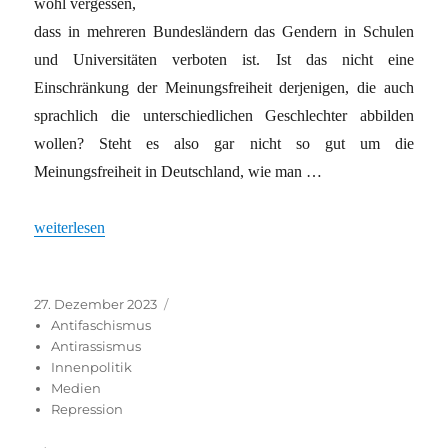
wohl vergessen,
dass in mehreren Bundesländern das Gendern in Schulen
und Universitäten verboten ist. Ist das nicht eine
Einschränkung der Meinungsfreiheit derjenigen, die auch
sprachlich die unterschiedlichen Geschlechter abbilden
wollen? Steht es also gar nicht so gut um die
Meinungsfreiheit in Deutschland, wie man …
„Die Freiheit,die wir meinen“
weiterlesen
Veröffentlicht
Kategorien
27. Dezember 2023
am
Antifaschismus
Antirassismus
Innenpolitik
Medien
Repression