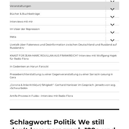
anzeigen
Veranstaltungen
Unterme
anzeigen
Bücher & Buchbeiträge
Unterme
anzeigen
Interviews mit mir
Unterme
anzeigen
Im Visier der Repression
Unterme
anzeigen
Meta
Unterme
anzeigen
Livetalk über Fakenews und Desinformation zwischen Deutschland und Russland auf
Russland.tv
KNAST FÜR JEAN-MARC ROUILLAN AUS FRANKREICH? Interview mit Wolfgang Hajek
für Radio Flora
In Gedenken an Harun Farocki
Presseberichterstattung zu einer Gegenveranstaltung zu einer Sarrazin-Lesung in
Gera
„Corona & linke Kritik(un) fähigkeit“- Gerhard Hanloser im Gespräch- jenseits von sog.
»Schwurbelei«
Antifa-Prozess in Fulda – Interview mit Radio Flora
Schlagwort:
Politik We still