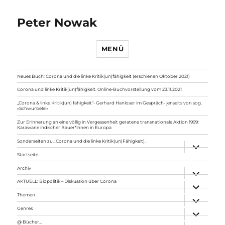
Peter Nowak
MENÜ
Neues Buch: Corona und die linke Kritik(un)fähigkeit (erschienen Oktober 2021)
Corona und linke Kritik(un)fähigkeit. Online-Buchvorstellung vom 23.11.2021
„Corona & linke Kritik(un) fähigkeit“- Gerhard Hanloser im Gespräch- jenseits von sog.
»Schwurbelei«
Zur Erinnerung an eine völlig in Vergessenheit geratene transnationale Aktion 1999:
Karawane indischer Bauer*innen in Europa
Sonderseiten zu…Corona und die linke Kritik(un)Fähigkeit).
Unterme
anzeigen
Startseite
Archiv
Unterme
anzeigen
AKTUELL: Biopolitik – Diskussion über Corona
Unterme
anzeigen
Themen
Unterme
anzeigen
Genres
Unterme
anzeigen
@ Bücher…
Unterme