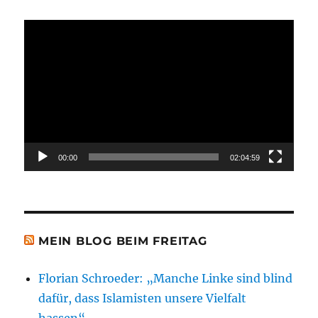
Video-
Player
00:00
02:04:59
MEIN BLOG BEIM FREITAG
Florian Schroeder: „Manche Linke sind blind
dafür, dass Islamisten unsere Vielfalt
hassen“