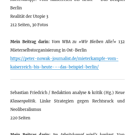
Berlin
Realität der Utopie 3
212 Seiten, 30 Fotos
Mein Beitrag darin:
Vom WBA zu »Wir Bleiben Alle!«
132
Mieterselbstorganisierung in Ost-Berlin
https://peter-nowak-journalist.de/mieterkampfe-vom-
kaiserreich-bis-heute-–-das-beispiel-berlin/
Sebastian Friedrich / Redaktion analyse & kritik (Hg.)
Neue
Klassenpolitik
. Linke Strategien gegen Rechtsruck und
Neoliberalismus
220 Seiten
Mein Beitrag darin:
Im Arbeitskampf wird’s konkret
. Von