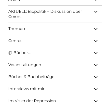
anzeigen
Unterme
AKTUELL: Biopolitik – Diskussion über
anzeigen
Corona
Unterme
Themen
anzeigen
Unterme
Genres
anzeigen
Unterme
@ Bücher…
anzeigen
Unterme
Veranstaltungen
anzeigen
Unterme
Bücher & Buchbeiträge
anzeigen
Unterme
Interviews mit mir
anzeigen
Unterme
Im Visier der Repression
anzeigen