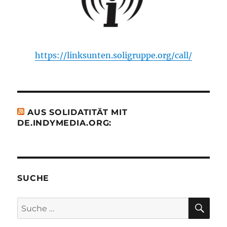
https://linksunten.soligruppe.org/call/
AUS SOLIDATITÄT MIT
DE.INDYMEDIA.ORG:
SUCHE
SU
Suche
nach: