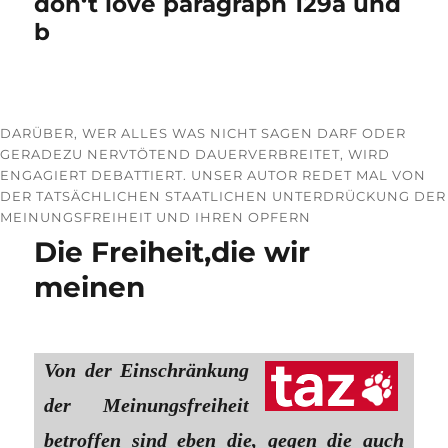
don‘t love paragraph 129a und
b
DARÜBER, WER ALLES WAS NICHT SAGEN DARF ODER
GERADEZU NERVTÖTEND DAUERVERBREITET, WIRD
ENGAGIERT DEBATTIERT. UNSER AUTOR REDET MAL VON
DER TATSÄCHLICHEN STAATLICHEN UNTERDRÜCKUNG DER
MEINUNGSFREIHEIT UND IHREN OPFERN
Die Freiheit,die wir
meinen
Von der Einschränkung
der Meinungsfreiheit
betroffen sind eben die, gegen die auch