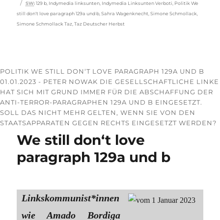
Schlagwörter
SW
:
129 b
,
Indymedia linksunten
,
Indymedia Linksunten Verboti
,
Politik We
still don‘t love paragraph 129a und b
,
Sahra Wagenknecht
,
Simone Schmollack
,
Simone Schmollack Taz
,
Taz Deutscher Herbst
POLITIK WE STILL DON‘T LOVE PARAGRAPH 129A UND B
01.01.2023 - PETER NOWAK DIE GESELLSCHAFTLICHE LINKE
HAT SICH MIT GRUND IMMER FÜR DIE ABSCHAFFUNG DER
ANTI-TERROR-PARAGRAPHEN 129A UND B EINGESETZT.
SOLL DAS NICHT MEHR GELTEN, WENN SIE VON DEN
STAATSAPPARATEN GEGEN RECHTS EINGESETZT WERDEN?
We still don‘t love
paragraph 129a und b
Linkskommunist*innen
wie Amado Bordiga