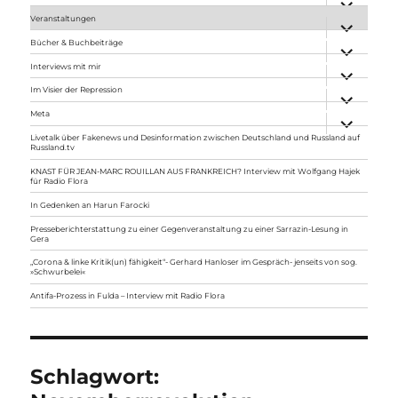
anzeigen
Veranstaltungen
Unterme
anzeigen
Bücher & Buchbeiträge
Unterme
anzeigen
Interviews mit mir
Unterme
anzeigen
Im Visier der Repression
Unterme
anzeigen
Meta
Unterme
anzeigen
Livetalk über Fakenews und Desinformation zwischen Deutschland und Russland auf
Russland.tv
KNAST FÜR JEAN-MARC ROUILLAN AUS FRANKREICH? Interview mit Wolfgang Hajek
für Radio Flora
In Gedenken an Harun Farocki
Presseberichterstattung zu einer Gegenveranstaltung zu einer Sarrazin-Lesung in
Gera
„Corona & linke Kritik(un) fähigkeit“- Gerhard Hanloser im Gespräch- jenseits von sog.
»Schwurbelei«
Antifa-Prozess in Fulda – Interview mit Radio Flora
Schlagwort: