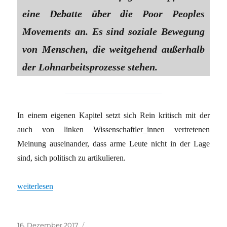
eine Debatte über die Poor Peoples
Movements an. Es sind soziale Bewegung
von Menschen, die weitgehend außerhalb
der Lohnarbeitsprozesse stehen.
In einem eigenen Kapitel setzt sich Rein kritisch mit der
auch von linken Wissenschaftler_innen vertretenen
Meinung auseinander, dass arme Leute nicht in der Lage
sind, sich politisch zu artikulieren.
„Der Zusammenhang von Alltag und Protest“
weiterlesen
Veröffentlicht
Kategorien
16. Dezember 2017