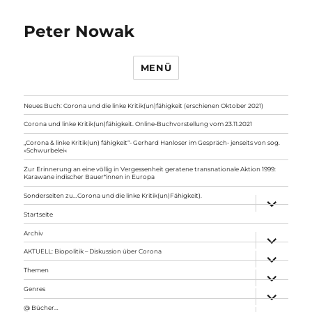
Peter Nowak
MENÜ
Neues Buch: Corona und die linke Kritik(un)fähigkeit (erschienen Oktober 2021)
Corona und linke Kritik(un)fähigkeit. Online-Buchvorstellung vom 23.11.2021
„Corona & linke Kritik(un) fähigkeit“- Gerhard Hanloser im Gespräch- jenseits von sog.
»Schwurbelei«
Zur Erinnerung an eine völlig in Vergessenheit geratene transnationale Aktion 1999:
Karawane indischer Bauer*innen in Europa
Sonderseiten zu…Corona und die linke Kritik(un)Fähigkeit).
Unterme
anzeigen
Startseite
Archiv
Unterme
anzeigen
AKTUELL: Biopolitik – Diskussion über Corona
Unterme
anzeigen
Themen
Unterme
anzeigen
Genres
Unterme
anzeigen
@ Bücher…
Unterme