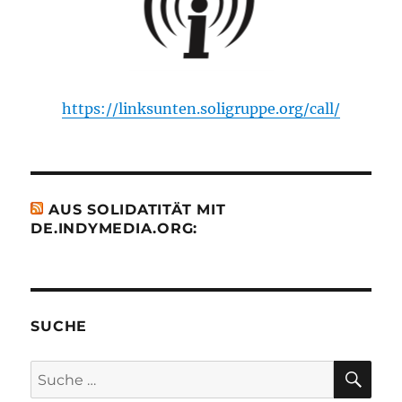
https://linksunten.soligruppe.org/call/
AUS SOLIDATITÄT MIT
DE.INDYMEDIA.ORG:
SUCHE
SU
Suche
nach: