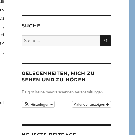
ie
es
en
SUCHE
t,
ei
SUCHEN
Suche
DP
nach:
n,
GELEGENHEITEN, MICH ZU
SEHEN UND ZU HÖREN
Es gibt keine bevorstehenden Veranstaltungen.
uf
Hinzufügen
Kalender anzeigen