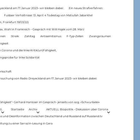
eckland am 17.Januar 2023– wir bleiben dabei:
Ein neues Strafverfahren:
Fuldaer Verhältnisse: 13. April: 4 Todestag von Matiul­lah Jabarkhel
n, Frankfurt 19/03/22)
ax, Wahl in Frankreich – Gespräch mit Willi Hajek vom 28. März
nen
Streik
Zahltag
Antisemitismus
F-Typ-Zellen
Zwangsräumen
higkeit
 Corona und die linke Kritik(un)Fähigkeit,
ngsprobe für linke Solidarität
rkschaft
hsuchung von Radio Dreyeckland am 17.Januar 2023– wir bleiben dabei:
 fähigkeit“- Gerhard Hanloser im Gespräch- jenseits von sog. »Schwurbelei«
).
Startseite
Archiv
AKTUELL: Biopolitik – Diskussion über Corona
ws und Desinformation zwischen Deutschland und Russland auf Russland.tv
ltung zu einer Sarrazin-Lesung in Gera