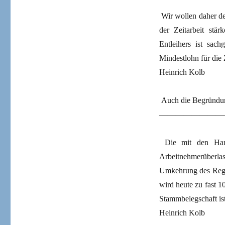
Wir wollen daher de
der Zeitarbeit stä
Entleihers ist sach
Mindestlohn für die 
Heinrich Kolb
Auch die Begründun
————————
Die mit den Hartz
Arbeitnehmerüberla
Umkehrung des Regel
wird heute zu fast 1
Stammbelegschaft ist
Heinrich Kolb