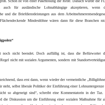
roß. Schon ist von einer Paketlösung die Rede. Danach würde die F
n auch für ausländische Lohnabhängige akzeptieren, wenn d
he und die Briefdienstleistungen aus dem Arbeitnehmerentsendegese
 Flächendeckende Mindestlöhne wären dann für diese Branchen nic
ligpolen“
t noch nicht beendet. Doch auffällig ist, dass die Befürworter d
 Regel nicht mit sozialen Argumenten, sondern mit Standortverteidigu
zeichnend, dass erst dann, wenn wieder der vermeintliche „Billiglöhne
r steht, selbst liberale Politiker der Einführung einer Lohnuntergrenze
icht so abgeneigt sind“, schreibt eine Kommentatorin in der Taz. 
d die Diskussion um die Einführung einer sozialen Maßnahme für al