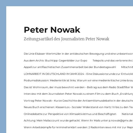
Peter Nowak
Zeitungsartikel des Journalisten Peter Nowak
Die Linie Elsässer-Wertmüller in der antideutschen Bewegung und eine unbeantwor
Aus dem Archiv: Buchtipp: Gegenbilder zur Expo
Telepolis und das verlorene Arc
Appell zur antifaschistischen Zusammenarbeit bei der Bundestagswahl
Mitschni
LOHNARBEIT IN DEUTSCHLAND IM JAHR 2024 – Eine Diskussionsrunde zur Entwickl
Podiumsdiskussion: Medienkritik ist links. Warum wir eine medienkritische Linke br
Das ist Wohnraum, der muss bewohnt werden – Beitrag aus dem Radio Stadtfilter 
Interview mit dem Journalisten Peter Nowak zu einem Film zu dem Buch „Erzählung
Vortrag Peter Nowak – Kurze Geschichte der Antisemitismusdebatte in der deutsche
Neues Buch erschienen: KlassenLos – Sozialer Widerstand von Hartz IV bis zu den 
Onlinedebatte zur Perspektive von Klimaaktivistmus und Beschäftigten
National
Achtung: Mein Mailaccount wurde gehackt. Wenn ihr Mails unter p.nowak@gmx.de
Wenn Arbeitskämpfe für kriminell erklärt werden: 2 Radiointerviews mit mir zur Rep