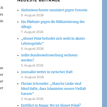
NEUESTE BEITRÄGE
ch
Sinfonieorchester musiziert gegen Vonovia
es
9. August 2026
in
Ein Plädoyer gegen die Militarisierung des
Alltags
7. August 2026
„Ahmet Polat befindet sich wohl in akuter
Lebensgefahr“
:
6. August 2026
Sollte Bundeswehrwerbung verboten
werden?
5. August 2026
as
Journalist weiter in syrischer Haft
er
4. August 2026
er
Florian Schroeder: „Manche Linke sind
er
blind dafür, dass Islamisten unsere Vielfalt
hassen“
3. August 2026
Entführt in Raqqa: Wo ist Ahmet Polad?