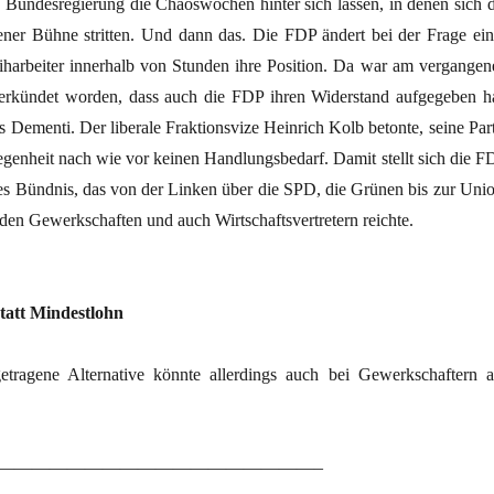
e Bundesregierung die Chaoswochen hinter sich lassen, in denen sich d
fener Bühne stritten. Und dann das. Die FDP ändert bei der Frage ein
iharbeiter innerhalb von Stunden ihre Position. Da war am vergangen
erkündet worden, dass auch die FDP ihren Widerstand aufgegeben ha
Dementi. Der liberale Fraktionsvize Heinrich Kolb betonte, seine Part
egenheit nach wie vor keinen Handlungsbedarf. Damit stellt sich die F
tes Bündnis, das von der Linken über die SPD, die Grünen bis zur Unio
den Gewerkschaften und auch Wirtschaftsvertretern reichte.
tatt Mindestlohn
tragene Alternative könnte allerdings auch bei Gewerkschaftern a
——————————————————–