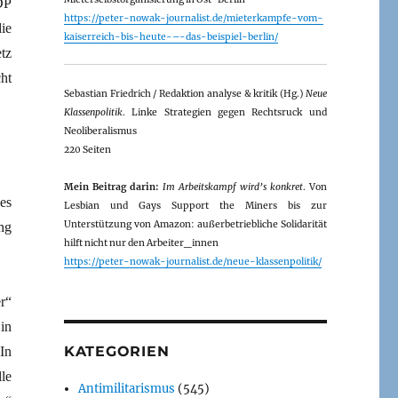
DP
https://peter-nowak-journalist.de/mieterkampfe-vom-
ie
kaiserreich-bis-heute-–-das-beispiel-berlin/
tz
ht
Sebastian Friedrich / Redaktion analyse & kritik (Hg.)
Neue
Klassenpolitik
. Linke Strategien gegen Rechtsruck und
Neoliberalismus
220 Seiten
Mein Beitrag darin:
Im Arbeitskampf wird’s konkret
. Von
es
Lesbian und Gays Support the Miners bis zur
Unterstützung von Amazon: außerbetriebliche Solidarität
ng
hilft nicht nur den Arbeiter_innen
https://peter-nowak-journalist.de/neue-klassenpolitik/
r“
 in
KATEGORIEN
In
le
Antimilitarismus
(545)