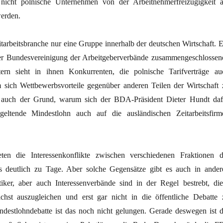
nicht polnische Unternehmen von der Arbeitnehmerfreizügigkeit 
werden.
eitarbeitsbranche nur eine Gruppe innerhalb der deutschen Wirtschaft. E
der Bundesvereinigung der Arbeitgeberverbände zusammengeschlossen
tern sieht in ihnen Konkurrenten, die polnische Tarifverträge au
 sich Wettbewerbsvorteile gegenüber anderen Teilen der Wirtschaft 
gt auch der Grund, warum sich der BDA-Präsident Dieter Hundt daf
 geltende Mindestlohn auch auf die ausländischen Zeitarbeitsfirm
eten die Interessenkonflikte zwischen verschiedenen Fraktionen d
rs deutlich zu Tage. Aber solche Gegensätze gibt es auch in ander
tiker, aber auch Interessenverbände sind in der Regel bestrebt, die
chst auszugleichen und erst gar nicht in die öffentliche Debatte 
ndestlohndebatte ist das noch nicht gelungen. Gerade deswegen ist d