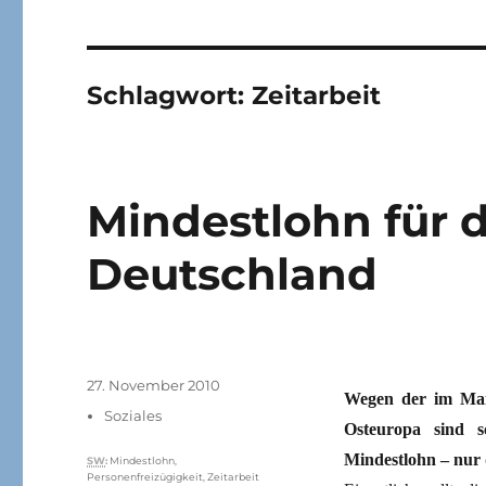
Schlagwort:
Zeitarbeit
Mindestlohn für 
Deutschland
Veröffentlicht
27. November 2010
Wegen der im Mai 
am
Kategorien
Soziales
Osteuropa sind s
Mindestlohn – nur 
Schlagwörter
SW
:
Mindestlohn
,
Personenfreizügigkeit
,
Zeitarbeit