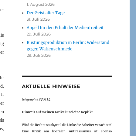
1. August 2026
er
Der Geist alter Tage
31. Juli 2026
Appell für den Erhalt der Medienfreiheit
29. Juli 2026
ie
Rüstungsproduktion in Berlin: Widerstand
ig
gegen Waffenschmiede
er
29. Juli 2026
hr
d.
AKTUELLE HINWEISE
U-
telegraph
#133/134
er
en
Hinweis auf meinen Artikel und eine Replik:
ls
Wird die Rechte stark,weil die Linke die Arbeiter verachtet?
s,
Eine Kritik am liberalen Antirassismus ist ebenso