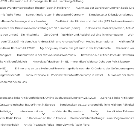
g 2021. – Rezension auf Homepage der Rosa-Luxemburg-Stiftung
Baden-Württembergischen Theater Tagen in Heilbronn
Aus Anlass der Durchsuchung von Radio Drey
 mit Radio Flora
Something is rotten in the state of Germany
Eingebetteter Kriegsjournalismus
im Raum Osthessen jetzt auch online
Die Krise in der Ukraine und die Linke (PAS Podiumsdiskussio
ferate der Diskussionsveranstaltung am 30.6. im Baiz (Berlin)
Gelbwesten, Polizeirepression, Anti-V
 von unten? – Ein Mitschnitt
ZeroCovid – Rückblick und Ausblick auf eine linke Kampagne
Woh
 vom 13.12.2021 mit dem Arzt Andreas Klein und Andreas Wulf von Medico International
Kritik(un)fä
rl-Heinz Roth am 24.1.2022
My Body – my choice: das gilt auch in der Impfdebatte
Rezension von
fähigkeit
Buchhinweis in der taz von Jonas Wahmkow
Rezension auf kritisch lesen.de: Bewähru
e Kritik(un)fähigkeit
Hinweis auf das Buch im ND Immer diese Widersprüche von Felix Klopotek
en-ND
Erinnerung an Lara Melin und ihre wichtige Rolle nach der Gründung der Gefangenengewe
nengewerkschaft
Radio-Interview zu Rheinmetall-Entwaffnen Camp in Kassel
Aus Anlass der Durc
auchen mit neuen Link
orona und linke Kritik(un)fähigkeit. Online-Buchvorstellung vom 23.11.2021
„Corona & linke Kritik(un)
: Karawane indischer Bauer*innen in Europa
Sonderseiten zu…Corona und die linke Kritik(un)Fähigkeit
beiträge
Interviews mit mir
Im Visier der Repression
Meta
Livetalk über Fakene
für Radio Flora
In Gedenken an Harun Farocki
Presseberichterstattung zu einer Gegenveransta
. »Schwurbelei«
Antifa-Prozess in Fulda – Interview mit Radio Flora