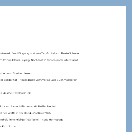
anizewski fand Eingang in einem Taz-Artikel von Beate Scheder
m Conne Island-Leipzig: Nach fast 10 Jahren noch interessant.
erben und Sterben lassen
er Solidarität – Neues Buch vom Verlag „Die Buchmacherei“
ast des Deutschlandfunk:
Podcast: Laues Lüftchen statt Heißer Herbst
Mit der Waffe in der Hand – Cottbus 1920«.
nd die linke Kritik(un)dähigkeit – neue Homepage
s Kurt Jotter