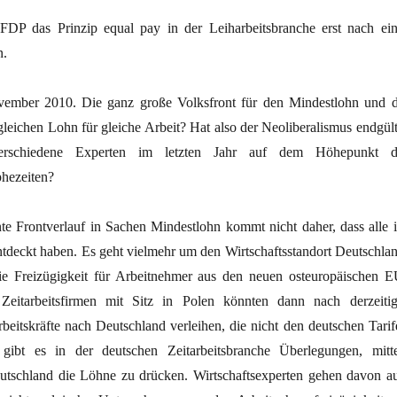
 FDP das Prinzip equal pay in der Leiharbeitsbranche erst nach ein
n.
ember 2010. Die ganz große Volksfront für den Mindestlohn und d
gleichen Lohn für gleiche Arbeit? Hat also der Neoliberalismus endgült
erschiedene Experten im letzten Jahr auf dem Höhepunkt d
phezeiten?
e Frontverlauf in Sachen Mindestlohn kommt nicht daher, dass alle i
ntdeckt haben. Es geht vielmehr um den Wirtschaftsstandort Deutschlan
ie Freizügigkeit für Arbeitnehmer aus den neuen osteuropäischen E
Zeitarbeitsfirmen mit Sitz in Polen könnten dann nach derzeitig
rbeitskräfte nach Deutschland verleihen, die nicht den deutschen Tarif
 gibt es in der deutschen Zeitarbeitsbranche Überlegungen, mitte
utschland die Löhne zu drücken. Wirtschaftsexperten gehen davon au