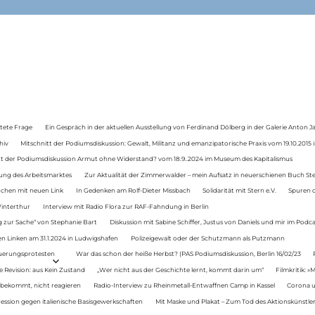
tete Frage
Ein Gespräch in der aktuellen Ausstellung von Ferdinand Dölberg in der Galerie Anton J
hiv
Mitschnitt der Podiumsdiskussion: Gewalt, Militanz und emanzipatorische Praxis vom 19.10.2015 i
tt der Podiumsdiskussion Armut ohne Widerstand? vom 18.9..2024 im Museum des Kapitalismus
ung des Arbeitsmarktes
Zur Aktualität der Zimmerwalder – mein Aufsatz in neuerschienen Buch St
auchen mit neuen Link
In Gedenken am Rolf-Dieter Missbach
Solidarität mit Stern e.V.
Spuren d
Winterthur
Interview mit Radio Flora zur RAF-Fahndung in Berlin
 zur Sache“ von Stephanie Bart
Diskussion mit Sabine Schiffer, Justus von Daniels und mir im Podc
n Linken am 31.1.2024 in Ludwigshafen
Polizeigewalt oder der Schutzmann als Putzmann
Teuerungsprotesten
War das schon der heiße Herbst? (PAS Podiumsdiskussion, Berlin 16/02/23
e Revision: aus Kein Zustand
„Wer nicht aus der Geschichte lernt, kommt darin um“
Filmkritik: »
 bekommt, nicht reagieren
Radio-Interview zu Rheinmetall-Entwaffnen Camp in Kassel
Corona u
ression gegen italienische Basisgewerkschaften
Mit Maske und Plakat – Zum Tod des Aktionskünstler