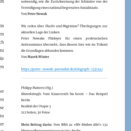
am
notwendig, wie die Zurückweisung der Schimäre von der
Verteidigung eines national begrenzten Sozialstaats.
Von
Peter Nowak
in
Wir reden über Flucht und Migration? Überlegungen zur
aktuellen Lage der Linken
en
Peter Nowaks Plädoyer für einen proletarischen
ch
Antirassismus übersieht, dass diesem hier wie im Trikont
zu
die Grundlagen abhanden kommen.
Von
Marek Winter
ür
en
https://peter-nowak-journalist.de/telegraph-133134/
Philipp Mattern (Hg.)
er
Mieterkämpfe
. Vom Kaiserreich bis heute – Das Beispiel
en
Berlin
Realität der Utopie 3
se
212 Seiten, 30 Fotos
zu
er
Mein Beitrag darin:
Vom WBA zu »Wir Bleiben Alle!«
132
Mieterselbstorganisierung in Ost-Berlin