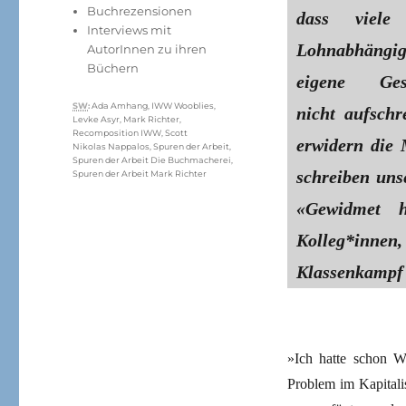
am
Kategorien
Buchrezensionen
dass viele 
Interviews mit
Lohnabhängi
AutorInnen zu ihren
Büchern
eigene Gesc
Schlagwörter
SW
:
Ada Amhang
,
IWW Wooblies
,
nicht aufschr
Levke Asyr
,
Mark Richter
,
Recomposition IWW
,
Scott
erwidern die 
Nikolas Nappalos
,
Spuren der Arbeit
,
Spuren der Arbeit Die Buchmacherei
,
schreiben uns
Spuren der Arbeit Mark Richter
«Gewidmet h
Kolleg*innen,
Klassenkampf 
»Ich hatte schon W
Problem im Kapitali