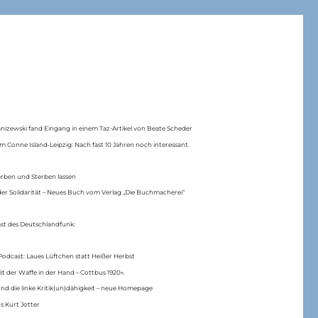
anizewski fand Eingang in einem Taz-Artikel von Beate Scheder
m Conne Island-Leipzig: Nach fast 10 Jahren noch interessant.
erben und Sterben lassen
er Solidarität – Neues Buch vom Verlag „Die Buchmacherei“
ast des Deutschlandfunk:
Podcast: Laues Lüftchen statt Heißer Herbst
Mit der Waffe in der Hand – Cottbus 1920«.
nd die linke Kritik(un)dähigkeit – neue Homepage
s Kurt Jotter