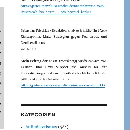
https://peter-nowak-journalist.de/mieterkampfe-vom-
kaiserreich-bis-heute-–-das-beispiel-berlin/
Sebastian Friedrich / Redaktion analyse & kritik (Hg.)
Neue
t
Klassenpolitik
. Linke Strategien gegen Rechtsruck und
n
Neoliberalismus
220 Seiten
r
Mein Beitrag darin:
Im Arbeitskampf wird’s konkret
. Von
u
Lesbian und Gays Support the Miners bis zur
e
Unterstützung von Amazon: außerbetriebliche Solidarität
hilft nicht nur den Arbeiter_innen
h
https://peter-nowak-journalist.de/neue-klassenpolitik/
e
n
f
KATEGORIEN
Antimilitarismus
(544)