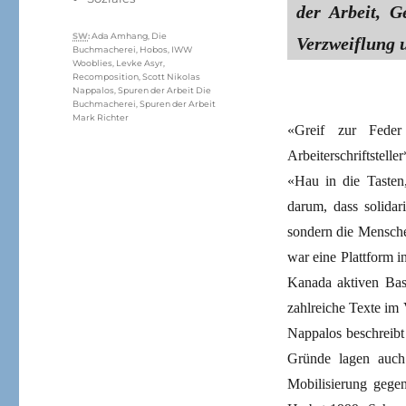
der Arbeit, 
Schlagwörter
SW
:
Ada Amhang
,
Die
Verzweiflung u
Buchmacherei
,
Hobos
,
IWW
Wooblies
,
Levke Asyr
,
Recomposition
,
Scott Nikolas
Nappalos
,
Spuren der Arbeit Die
Buchmacherei
,
Spuren der Arbeit
Mark Richter
«Greif zur Feder
Arbeiterschriftstell
«Hau in die Tasten,
darum, dass solidar
sondern die Mensche
war eine Plattform i
Kanada aktiven Bas
zahlreiche Texte im
Nappalos beschreibt
Gründe lagen auch
Mobilisierung gegen 