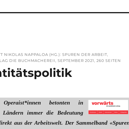
T NIKOLAS NAPPALOA (HG.): SPUREN DER ARBEIT,
G DIE BUCHMACHEREII, SEPTEMBER 2021, 260 SEITEN
titätspolitik
Operaist*innen betonten in
n Ländern immer die Bedeutung
direkt aus der Arbeitswelt. Der Sammelband «Spure