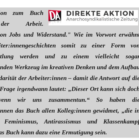
sion zum Buch
der Arbeit.
von Jobs und Widerstand." Wie im Vorwort erwähn
iter:innengeschichten somit zu einer Form vo
ittlung werden und zu einem vielleicht soga
enden Werkzeug im kreativen Denken und dem Aufba
arität der Arbeiter:innen – damit die Antwort auf di
e Frage irgendwann lautet: „Dieser Ort kann sich doc
 wenn wir uns zusammentun.“ So haben di
nnen das Buch allen Kolleg:innen gewidmet, „die i
s Feminismus, Antirassismus und Klassenkamp
as Buch kann dazu eine Ermutigung sein.