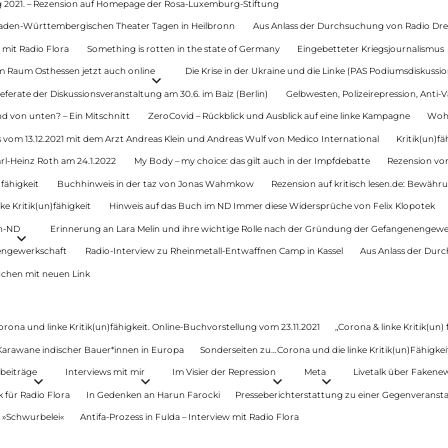
g 2021. – Rezension auf Homepage der Rosa-Luxemburg-Stiftung
Baden-Württembergischen Theater Tagen in Heilbronn
Aus Anlass der Durchsuchung von Radio Drey
 mit Radio Flora
Something is rotten in the state of Germany
Eingebetteter Kriegsjournalismus
im Raum Osthessen jetzt auch online
Die Krise in der Ukraine und die Linke (PAS Podiumsdiskussio
ferate der Diskussionsveranstaltung am 30.6. im Baiz (Berlin)
Gelbwesten, Polizeirepression, Anti-V
 von unten? – Ein Mitschnitt
ZeroCovid – Rückblick und Ausblick auf eine linke Kampagne
Woh
 vom 13.12.2021 mit dem Arzt Andreas Klein und Andreas Wulf von Medico International
Kritik(un)fä
rl-Heinz Roth am 24.1.2022
My Body – my choice: das gilt auch in der Impfdebatte
Rezension von
fähigkeit
Buchhinweis in der taz von Jonas Wahmkow
Rezension auf kritisch lesen.de: Bewähru
e Kritik(un)fähigkeit
Hinweis auf das Buch im ND Immer diese Widersprüche von Felix Klopotek
en-ND
Erinnerung an Lara Melin und ihre wichtige Rolle nach der Gründung der Gefangenengewe
nengewerkschaft
Radio-Interview zu Rheinmetall-Entwaffnen Camp in Kassel
Aus Anlass der Durc
auchen mit neuen Link
orona und linke Kritik(un)fähigkeit. Online-Buchvorstellung vom 23.11.2021
„Corona & linke Kritik(un)
: Karawane indischer Bauer*innen in Europa
Sonderseiten zu…Corona und die linke Kritik(un)Fähigkeit
beiträge
Interviews mit mir
Im Visier der Repression
Meta
Livetalk über Fakene
für Radio Flora
In Gedenken an Harun Farocki
Presseberichterstattung zu einer Gegenveransta
. »Schwurbelei«
Antifa-Prozess in Fulda – Interview mit Radio Flora