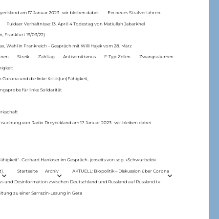
eckland am 17.Januar 2023– wir bleiben dabei:
Ein neues Strafverfahren:
Fuldaer Verhältnisse: 13. April: 4 Todestag von Matiul­lah Jabarkhel
n, Frankfurt 19/03/22)
ax, Wahl in Frankreich – Gespräch mit Willi Hajek vom 28. März
nen
Streik
Zahltag
Antisemitismus
F-Typ-Zellen
Zwangsräumen
higkeit
 Corona und die linke Kritik(un)Fähigkeit,
ngsprobe für linke Solidarität
rkschaft
hsuchung von Radio Dreyeckland am 17.Januar 2023– wir bleiben dabei:
 fähigkeit“- Gerhard Hanloser im Gespräch- jenseits von sog. »Schwurbelei«
).
Startseite
Archiv
AKTUELL: Biopolitik – Diskussion über Corona
ws und Desinformation zwischen Deutschland und Russland auf Russland.tv
ltung zu einer Sarrazin-Lesung in Gera