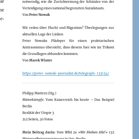
ie
notwendig, wie die Zurückweisung der Schimäre von der
Verteidigung eines national begrenzten Sozialstaats.
ne
Von
Peter Nowak
ne-
Wir reden über Flucht und Migration? Überlegungen zur
aktuellen Lage der Linken
Peter Nowaks Plädoyer für einen proletarischen
Antirassismus übersieht, dass diesem hier wie im Trikont
die Grundlagen abhanden kommen.
Von
Marek Winter
https://peter-nowak-journalist.de/telegraph-133134/
Philipp Mattern (Hg.)
Mieterkämpfe
. Vom Kaiserreich bis heute – Das Beispiel
Berlin
Realität der Utopie 3
212 Seiten, 30 Fotos
Mein Beitrag darin:
Vom WBA zu »Wir Bleiben Alle!«
132
Mieterselbstorganisierung in Ost-Berlin