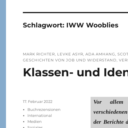
Schlagwort:
IWW Wooblies
MARK RICHTER, LEVKE ASYR, ADA AMHANG, SCOT
GESCHICHTEN VON JOB UND WIDERSTAND, VERLA
Klassen- und Iden
Vor allem 
Veröffentlicht
17. Februar 2022
am
Kategorien
Buchrezensionen
verschiedene
International
der Berichte 
Medien
Soziales