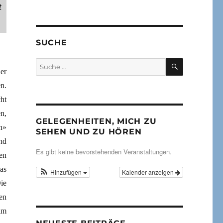
t
SUCHE
SUCHEN
Suche
er
nach:
en.
ht
n,
GELEGENHEITEN, MICH ZU
n»
SEHEN UND ZU HÖREN
nd
Es gibt keine bevorstehenden Veranstaltungen.
en
as
Hinzufügen
Kalender anzeigen
ie
en
im