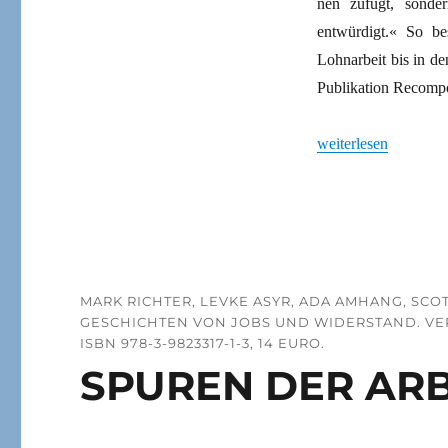
nen zufügt, sonder
entwürdigt.« So be
Lohnarbeit bis in de
Publikation Recompo
„Kampf gegen die Ar
weiterlesen
MARK RICHTER, LEVKE ASYR, ADA AMHANG, SCOT
GESCHICHTEN VON JOBS UND WIDERSTAND. VERL
ISBN 978-3-9823317-1-3, 14 EURO.
SPUREN DER ARB