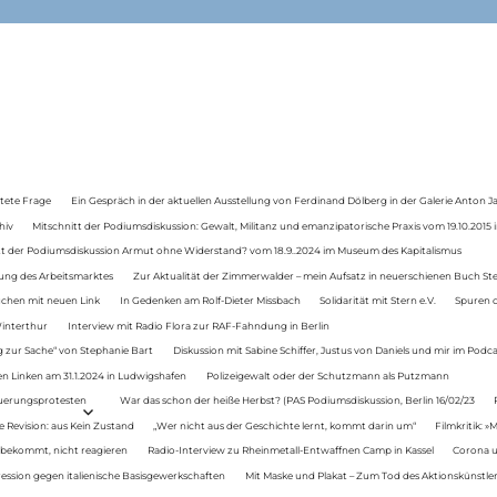
tete Frage
Ein Gespräch in der aktuellen Ausstellung von Ferdinand Dölberg in der Galerie Anton J
hiv
Mitschnitt der Podiumsdiskussion: Gewalt, Militanz und emanzipatorische Praxis vom 19.10.2015 i
tt der Podiumsdiskussion Armut ohne Widerstand? vom 18.9..2024 im Museum des Kapitalismus
ung des Arbeitsmarktes
Zur Aktualität der Zimmerwalder – mein Aufsatz in neuerschienen Buch St
auchen mit neuen Link
In Gedenken am Rolf-Dieter Missbach
Solidarität mit Stern e.V.
Spuren d
Winterthur
Interview mit Radio Flora zur RAF-Fahndung in Berlin
 zur Sache“ von Stephanie Bart
Diskussion mit Sabine Schiffer, Justus von Daniels und mir im Podc
n Linken am 31.1.2024 in Ludwigshafen
Polizeigewalt oder der Schutzmann als Putzmann
Teuerungsprotesten
War das schon der heiße Herbst? (PAS Podiumsdiskussion, Berlin 16/02/23
e Revision: aus Kein Zustand
„Wer nicht aus der Geschichte lernt, kommt darin um“
Filmkritik: »
 bekommt, nicht reagieren
Radio-Interview zu Rheinmetall-Entwaffnen Camp in Kassel
Corona u
ression gegen italienische Basisgewerkschaften
Mit Maske und Plakat – Zum Tod des Aktionskünstler