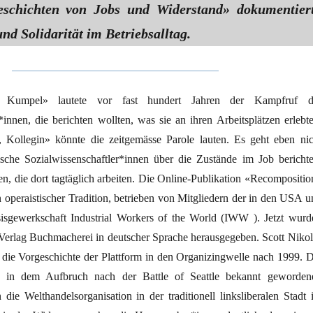
Geschichten von Jobs und Widerstand» dokumentier
nd Solidarität im Betriebsalltag.
 Kumpel» lautete vor fast hundert Jahren der Kampfruf d
er*innen, die berichten wollten, was sie an ihren Arbeitsplätzen erlebt
 Kollegin» könnte die zeitgemässe Parole lauten. Es geht eben nic
ische Sozialwissenschaftler*innen über die Zustände im Job berichte
n, die dort tagtäglich arbeiten. Die Online-Publikation «Recompositio
n operaistischer Tradition, betrieben von Mitgliedern der in den USA u
isgewerkschaft Industrial Workers of the World (IWW ). Jetzt wurd
 Verlag Buchmacherei in deutscher Sprache herausgegeben. Scott Nikol
 die Vorgeschichte der Plattform in den Organizingwelle nach 1999. D
 in dem Aufbruch nach der Battle of Seattle bekannt geworden
die Welthandelsorganisation in der traditionell linksliberalen Stadt 