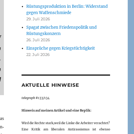
Rüstungsproduktion in Berlin: Widerstand
gegen Waffenschmiede
29. Juli 2026
Spagat zwischen Friedenspolitik und
Rüstungskonzern
f
26. Juli 2026
n
Einsprüche gegen Kriegstüchtigkeit
22. Juli 2026
.
n
d
AKTUELLE HINWEISE
telegraph
#133/134
Hinweis auf meinen Artikel und eine Replik:
as
Wird die Rechte stark,weil die Linke die Arbeiter verachtet?
n-
Eine Kritik am liberalen Antirassismus ist ebenso