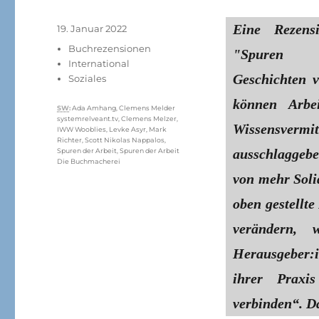
Eine Rezen
Veröffentlicht
19. Januar 2022
am
Kategorien
Buchrezensionen
"Spuren 
International
Geschichten 
Soziales
können Arbe
Schlagwörter
SW
:
Ada Amhang
,
Clemens Melder
systemrelveant.tv
,
Clemens Melzer
,
Wissensverm
IWW Wooblies
,
Levke Asyr
,
Mark
Richter
,
Scott Nikolas Nappalos
,
ausschlaggeb
Spuren der Arbeit
,
Spuren der Arbeit
Die Buchmacherei
von mehr Solid
oben gestellt
verändern,
Herausgeber:i
ihrer Praxi
verbinden“. D