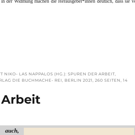
 in der Widmung machen die Herausgeber*innen deutlich, dass sie v
ätspolitik“
T NIKO- LAS NAPPALOS (HG.): SPUREN DER ARBEIT,
G DIE BUCHMACHE- REI, BERLIN 2021, 260 SEITEN, 14
Arbeit
d auch,