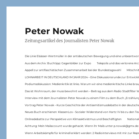
Peter Nowak
Zeitungsartikel des Journalisten Peter Nowak
Die Linie Elsässer-Wertmüller in der antideutschen Bewegung und eine unbeantwor
Aus dem Archiv: Buchtipp: Gegenbilder zur Expo
Telepolis und das verlorene Arc
Appell zur antifaschistischen Zusammenarbeit bei der Bundestagswahl
Mitschni
LOHNARBEIT IN DEUTSCHLAND IM JAHR 2024 – Eine Diskussionsrunde zur Entwickl
Podiumsdiskussion: Medienkritik ist links. Warum wir eine medienkritische Linke br
Das ist Wohnraum, der muss bewohnt werden – Beitrag aus dem Radio Stadtfilter 
Interview mit dem Journalisten Peter Nowak zu einem Film zu dem Buch „Erzählung
Vortrag Peter Nowak – Kurze Geschichte der Antisemitismusdebatte in der deutsche
Neues Buch erschienen: KlassenLos – Sozialer Widerstand von Hartz IV bis zu den 
Onlinedebatte zur Perspektive von Klimaaktivistmus und Beschäftigten
National
Achtung: Mein Mailaccount wurde gehackt. Wenn ihr Mails unter p.nowak@gmx.de
Wenn Arbeitskämpfe für kriminell erklärt werden: 2 Radiointerviews mit mir zur Rep