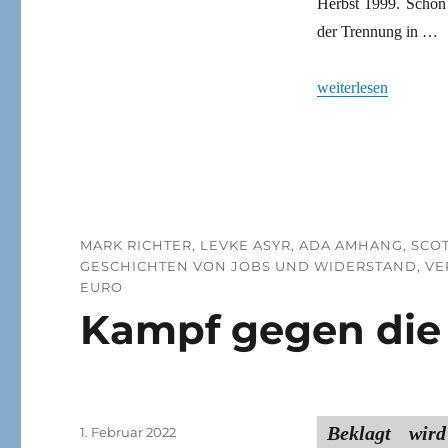
Herbst 1999. Schon
der Trennung in …
„Klassen- und Identit
weiterlesen
MARK RICHTER, LEVKE ASYR, ADA AMHANG, SCOT
GESCHICHTEN VON JOBS UND WIDERSTAND, VERLA
EURO
Kampf gegen die 
Beklagt wir
Veröffentlicht
1. Februar 2022