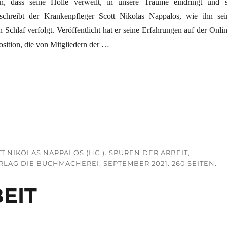
n, dass seine Hölle verweilt, in unsere Träume eindringt und s
schreibt der Krankenpfleger Scott Nikolas Nappalos, wie ihn sei
n Schlaf verfolgt. Veröffentlicht hat er seine Erfahrungen auf der Onli
sition, die von Mitgliedern der …
beit“
T NIKOLAS NAPPALOS (HG.). SPUREN DER ARBEIT,
AG DIE BUCHMACHEREI. SEPTEMBER 2021. 260 SEITEN.
EIT