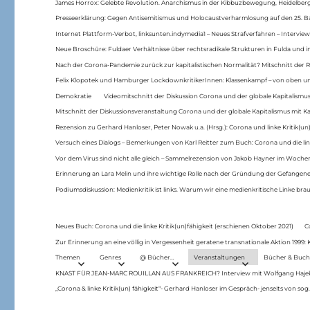
James Horrox: Gelebte Revolution. Anarchismus in der Kibbuzbewegung, Heidelber
Presseerklärung: Gegen Antisemitismus und Holocaustverharmlosung auf den 25. 
Internet Plattform-Verbot, linksunten.indymedia1 – Neues Strafverfahren – Interview
Neue Broschüre: Fuldaer Verhältnisse über rechtsradikale Strukturen in Fulda und 
Nach der Corona-Pandemie zurück zur kapitalistischen Normalität? Mitschnitt der Re
Felix Klopotek und Hamburger LockdownkritikerInnen: Klassenkampf – von oben und
Demokratie
Videomitschnitt der Diskussion Corona und der globale Kapitalismus
Mitschnitt der Diskussionsveranstaltung Corona und der globale Kapitalismus mit Ka
Rezension zu Gerhard Hanloser, Peter Nowak u.a. (Hrsg.): Corona und linke Kritik(un)
Versuch eines Dialogs – Bemerkungen von Karl Reitter zum Buch: Corona und die link
Vor dem Virus sind nicht alle gleich – Sammelrezension von Jakob Hayner im Woch
Erinnerung an Lara Melin und ihre wichtige Rolle nach der Gründung der Gefange
Podiumsdiskussion: Medienkritik ist links. Warum wir eine medienkritische Linke br
Neues Buch: Corona und die linke Kritik(un)fähigkeit (erschienen Oktober 2021)
C
Zur Erinnerung an eine völlig in Vergessenheit geratene transnationale Aktion 1999
Themen
Genres
@ Bücher…
Veranstaltungen
Bücher & Buch
KNAST FÜR JEAN-MARC ROUILLAN AUS FRANKREICH? Interview mit Wolfgang Hajek 
„Corona & linke Kritik(un) fähigkeit“- Gerhard Hanloser im Gespräch- jenseits von sog