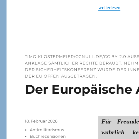
„EU-Sanktionen gege
weiterlesen
TIMO KLOSTERMEIER/CCNULL.DE/CC BY-2.0 AUS
NKLAGE SÄMTLICHER RECHTE BERAUBT, NEHMEN
ER SICHERHEITSKONFERENZ WURDE DER INNERI
ER EU OFFEN AUSGETRAGEN.
Der Europäische
Für Freunde
Veröffentlicht
18. Februar 2026
am
Kategorien
Antimilitarismus
wahrlich k
Buchrezensionen