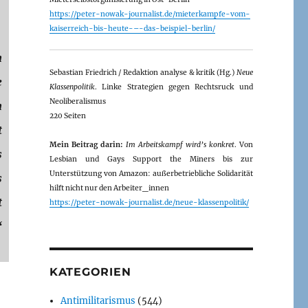
https://peter-nowak-journalist.de/mieterkampfe-vom-
kaiserreich-bis-heute-–-das-beispiel-berlin/
n
Sebastian Friedrich / Redaktion analyse & kritik (Hg.)
Neue
e
Klassenpolitik
. Linke Strategien gegen Rechtsruck und
Neoliberalismus
n
220 Seiten
t
Mein Beitrag darin:
Im Arbeitskampf wird’s konkret
. Von
s
Lesbian und Gays Support the Miners bis zur
Unterstützung von Amazon: außerbetriebliche Solidarität
s
hilft nicht nur den Arbeiter_innen
t
https://peter-nowak-journalist.de/neue-klassenpolitik/
“
KATEGORIEN
Antimilitarismus
(544)