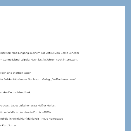
anizewski fand Eingang in einem Taz-Artikel von Beate Scheder
m Conne Island-Leipzig: Nach fast 10 Jahren noch interessant.
erben und Sterben lassen
er Solidarität – Neues Buch vom Verlag „Die Buchmacherei“
ast des Deutschlandfunk:
Podcast: Laues Lüftchen statt Heißer Herbst
Mit der Waffe in der Hand – Cottbus 1920«.
nd die linke Kritik(un)dähigkeit – neue Homepage
s Kurt Jotter