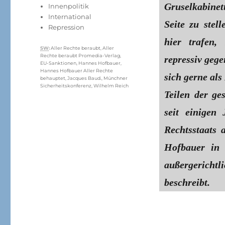
Gruselkabinet
Innenpolitik
International
Seite zu stell
Repression
hier trafen,
Schlagwörter
SW
:
Aller Rechte beraubt
,
Aller
Rechte beraubt Promedia-Verlag
,
repressiv gege
EU-Sanktionen
,
Hannes Hofbauer
,
Hannes Hofbauer Aller Rechte
sich gerne als
behauptet
,
Jacques Baud.
,
Münchner
Sicherheitskonferenz
,
Wilhelm Reich
Teilen der ges
seit einigen
Rechtsstaats 
Hofbauer in 
außergerich
beschreibt.