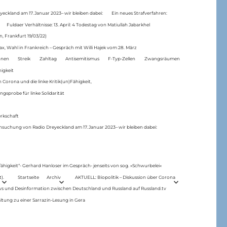
eckland am 17.Januar 2023– wir bleiben dabei:
Ein neues Strafverfahren:
Fuldaer Verhältnisse: 13. April: 4 Todestag von Matiul­lah Jabarkhel
n, Frankfurt 19/03/22)
ax, Wahl in Frankreich – Gespräch mit Willi Hajek vom 28. März
nen
Streik
Zahltag
Antisemitismus
F-Typ-Zellen
Zwangsräumen
higkeit
 Corona und die linke Kritik(un)Fähigkeit,
ngsprobe für linke Solidarität
rkschaft
hsuchung von Radio Dreyeckland am 17.Januar 2023– wir bleiben dabei:
 fähigkeit“- Gerhard Hanloser im Gespräch- jenseits von sog. »Schwurbelei«
).
Startseite
Archiv
AKTUELL: Biopolitik – Diskussion über Corona
ws und Desinformation zwischen Deutschland und Russland auf Russland.tv
ltung zu einer Sarrazin-Lesung in Gera