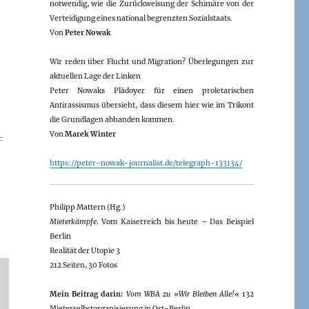
notwendig, wie die Zurückweisung der Schimäre von der
Verteidigung eines national begrenzten Sozialstaats.
Von
Peter Nowak
Wir reden über Flucht und Migration? Überlegungen zur
aktuellen Lage der Linken
Peter Nowaks Plädoyer für einen proletarischen
Antirassismus übersieht, dass diesem hier wie im Trikont
die Grundlagen abhanden kommen.
Von
Marek Winter
D
https://peter-nowak-journalist.de/telegraph-133134/
Philipp Mattern (Hg.)
Mieterkämpfe
. Vom Kaiserreich bis heute – Das Beispiel
Berlin
Realität der Utopie 3
212 Seiten, 30 Fotos
Mein Beitrag darin:
Vom WBA zu »Wir Bleiben Alle!«
132
Mieterselbstorganisierung in Ost-Berlin