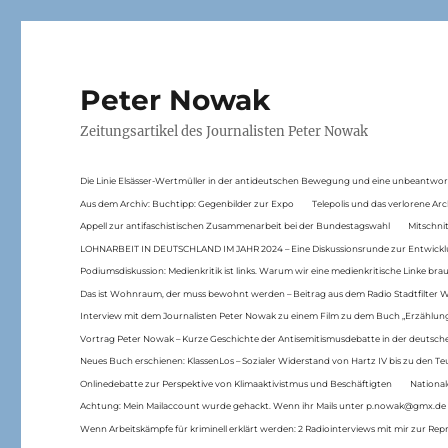
Peter Nowak
Zeitungsartikel des Journalisten Peter Nowak
Die Linie Elsässer-Wertmüller in der antideutschen Bewegung und eine unbeantwor
Aus dem Archiv: Buchtipp: Gegenbilder zur Expo
Telepolis und das verlorene Arc
Appell zur antifaschistischen Zusammenarbeit bei der Bundestagswahl
Mitschni
LOHNARBEIT IN DEUTSCHLAND IM JAHR 2024 – Eine Diskussionsrunde zur Entwickl
Podiumsdiskussion: Medienkritik ist links. Warum wir eine medienkritische Linke br
Das ist Wohnraum, der muss bewohnt werden – Beitrag aus dem Radio Stadtfilter 
Interview mit dem Journalisten Peter Nowak zu einem Film zu dem Buch „Erzählung
Vortrag Peter Nowak – Kurze Geschichte der Antisemitismusdebatte in der deutsche
Neues Buch erschienen: KlassenLos – Sozialer Widerstand von Hartz IV bis zu den 
Onlinedebatte zur Perspektive von Klimaaktivistmus und Beschäftigten
National
Achtung: Mein Mailaccount wurde gehackt. Wenn ihr Mails unter p.nowak@gmx.de
Wenn Arbeitskämpfe für kriminell erklärt werden: 2 Radiointerviews mit mir zur Rep