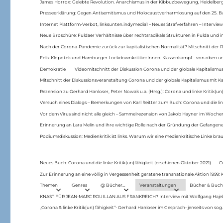
James Horrox: Gelebte Revolution. Anarchismus in der Kibbuzbewegung, Heidelber
Presseerklärung: Gegen Antisemitismus und Holocaustverharmlosung auf den 25. 
Internet Plattform-Verbot, linksunten.indymedia1 – Neues Strafverfahren – Interview
Neue Broschüre: Fuldaer Verhältnisse über rechtsradikale Strukturen in Fulda und 
Nach der Corona-Pandemie zurück zur kapitalistischen Normalität? Mitschnitt der Re
Felix Klopotek und Hamburger LockdownkritikerInnen: Klassenkampf – von oben und
Demokratie
Videomitschnitt der Diskussion Corona und der globale Kapitalismus
Mitschnitt der Diskussionsveranstaltung Corona und der globale Kapitalismus mit Ka
Rezension zu Gerhard Hanloser, Peter Nowak u.a. (Hrsg.): Corona und linke Kritik(un)
Versuch eines Dialogs – Bemerkungen von Karl Reitter zum Buch: Corona und die link
Vor dem Virus sind nicht alle gleich – Sammelrezension von Jakob Hayner im Woch
Erinnerung an Lara Melin und ihre wichtige Rolle nach der Gründung der Gefange
Podiumsdiskussion: Medienkritik ist links. Warum wir eine medienkritische Linke br
Neues Buch: Corona und die linke Kritik(un)fähigkeit (erschienen Oktober 2021)
C
Zur Erinnerung an eine völlig in Vergessenheit geratene transnationale Aktion 1999
Themen
Genres
@ Bücher…
Veranstaltungen
Bücher & Buch
KNAST FÜR JEAN-MARC ROUILLAN AUS FRANKREICH? Interview mit Wolfgang Hajek 
„Corona & linke Kritik(un) fähigkeit“- Gerhard Hanloser im Gespräch- jenseits von sog