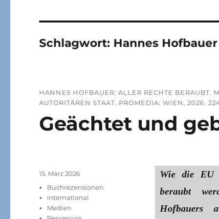
Schlagwort:
Hannes Hofbauer
HANNES HOFBAUER: ALLER RECHTE BERAUBT. M
UTORITÄREN STAAT. PROMEDIA: WIEN, 2026. 224 S
Geächtet und ge
Wie die EU 
Veröffentlicht
15. März 2026
am
Kategorien
Buchrezensionen
beraubt wer
International
Hofbauers a
Medien
Repression