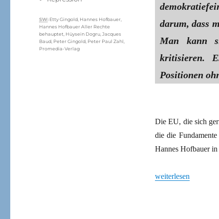
demokratiefei
Schlagwörter
SW
:
Etty Gingold
,
Hannes Hofbauer
,
darum, dass m
Hannes Hofbauer Aller Rechte
behauptet
,
Hüysein Dogru
,
Jacques
Man kann sie
Baud
,
Peter Gingold
,
Peter Paul Zahl
,
Promedia-Verlag
kritisieren.
Positionen ohn
Die EU, die sich ger
die die Fundamente 
Hannes Hofbauer i
„Geächtet und geban
weiterlesen