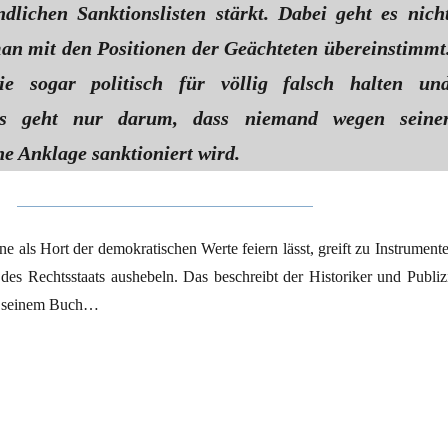
ndlichen Sanktionslisten stärkt. Dabei geht es nich
an mit den Positionen der Geächteten übereinstimmt
 sogar politisch für völlig falsch halten un
 Es geht nur darum, dass niemand wegen seine
e Anklage sanktioniert wird.
ne als Hort der demokratischen Werte feiern lässt, greift zu Instrument
des Rechtsstaats aushebeln. Das beschreibt der Historiker und Publizi
n seinem Buch…
nt“