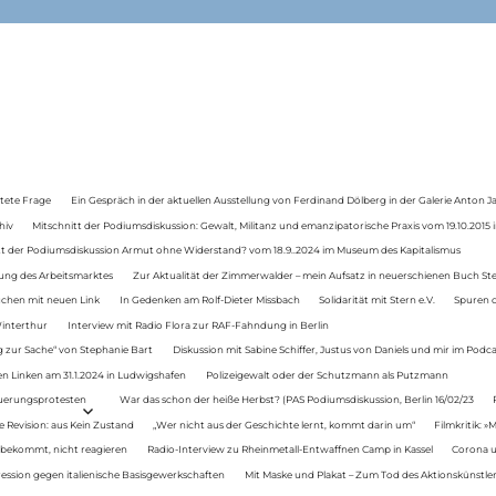
tete Frage
Ein Gespräch in der aktuellen Ausstellung von Ferdinand Dölberg in der Galerie Anton J
hiv
Mitschnitt der Podiumsdiskussion: Gewalt, Militanz und emanzipatorische Praxis vom 19.10.2015 i
tt der Podiumsdiskussion Armut ohne Widerstand? vom 18.9..2024 im Museum des Kapitalismus
ung des Arbeitsmarktes
Zur Aktualität der Zimmerwalder – mein Aufsatz in neuerschienen Buch St
auchen mit neuen Link
In Gedenken am Rolf-Dieter Missbach
Solidarität mit Stern e.V.
Spuren d
Winterthur
Interview mit Radio Flora zur RAF-Fahndung in Berlin
 zur Sache“ von Stephanie Bart
Diskussion mit Sabine Schiffer, Justus von Daniels und mir im Podc
n Linken am 31.1.2024 in Ludwigshafen
Polizeigewalt oder der Schutzmann als Putzmann
Teuerungsprotesten
War das schon der heiße Herbst? (PAS Podiumsdiskussion, Berlin 16/02/23
e Revision: aus Kein Zustand
„Wer nicht aus der Geschichte lernt, kommt darin um“
Filmkritik: »
 bekommt, nicht reagieren
Radio-Interview zu Rheinmetall-Entwaffnen Camp in Kassel
Corona u
ression gegen italienische Basisgewerkschaften
Mit Maske und Plakat – Zum Tod des Aktionskünstler