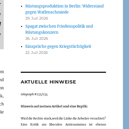
r
Rüstungsproduktion in Berlin: Widerstand
gegen Waffenschmiede
e
29. Juli 2026
d
Spagat zwischen Friedenspolitik und
Rüstungskonzern
e
26. Juli 2026
Einsprüche gegen Kriegstüchtigkeit
22. Juli 2026
em
nd
AKTUELLE HINWEISE
hn
telegraph
#133/134
k,
ch
Hinweis auf meinen Artikel und eine Replik:
ie
Wird die Rechte stark,weil die Linke die Arbeiter verachtet?
Eine Kritik am liberalen Antirassismus ist ebenso