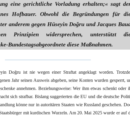
ng eine gerichtliche Vorladung erhalten;« sagt de
nnes Hofbauer. Obwohl die Begründungen für di
nter anderem gegen Hüseyin Doğru und Jacques Bau
ichen Prinzipien widersprechen, unterstützt di
nke-Bundestagsabgeordnete diese Maßnahmen.
eyin Doğru ist nie wegen einer Straftat angeklagt worden. Trotzd
genen Jahr seinen Ausweis abgeben, seine Konten wurden gesperrt, u
Geschenke annehmen. Beziehungsweise: Wer ihm etwas schenkt oder i
acht sich strafbar. Bislang suggerierten die EU und die deutsche Politi
andlung könne nur in autoritären Staaten wie Russland geschehen. Do
 Staatsbürger mit kurdischen Wurzeln. Am 20. Mai 2025 wurde er auf d