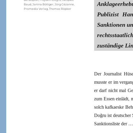
Anklageerhebu
Baud
,
Janina Böttger
,
Jörg Cézanne
,
Promedia Verlag
,
Thomas Röpker
Publizist Ha
Sanktionen u
rechtsstaatl
zuständige Li
Der Journalist Hüs
musste er im vergan
er darf nicht mal 
zum Essen einlädt, m
solch kafkaeske Beh
Doğru ist deutscher
Sanktionsliste der …