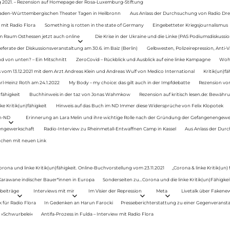
g 2021. – Rezension auf Homepage der Rosa-Luxemburg-Stiftung
Baden-Württembergischen Theater Tagen in Heilbronn
Aus Anlass der Durchsuchung von Radio Drey
 mit Radio Flora
Something is rotten in the state of Germany
Eingebetteter Kriegsjournalismus
im Raum Osthessen jetzt auch online
Die Krise in der Ukraine und die Linke (PAS Podiumsdiskussio
ferate der Diskussionsveranstaltung am 30.6. im Baiz (Berlin)
Gelbwesten, Polizeirepression, Anti-V
 von unten? – Ein Mitschnitt
ZeroCovid – Rückblick und Ausblick auf eine linke Kampagne
Woh
 vom 13.12.2021 mit dem Arzt Andreas Klein und Andreas Wulf von Medico International
Kritik(un)fä
rl-Heinz Roth am 24.1.2022
My Body – my choice: das gilt auch in der Impfdebatte
Rezension von
fähigkeit
Buchhinweis in der taz von Jonas Wahmkow
Rezension auf kritisch lesen.de: Bewähru
e Kritik(un)fähigkeit
Hinweis auf das Buch im ND Immer diese Widersprüche von Felix Klopotek
en-ND
Erinnerung an Lara Melin und ihre wichtige Rolle nach der Gründung der Gefangenengewe
nengewerkschaft
Radio-Interview zu Rheinmetall-Entwaffnen Camp in Kassel
Aus Anlass der Durc
auchen mit neuen Link
orona und linke Kritik(un)fähigkeit. Online-Buchvorstellung vom 23.11.2021
„Corona & linke Kritik(un)
: Karawane indischer Bauer*innen in Europa
Sonderseiten zu…Corona und die linke Kritik(un)Fähigkeit
beiträge
Interviews mit mir
Im Visier der Repression
Meta
Livetalk über Fakene
für Radio Flora
In Gedenken an Harun Farocki
Presseberichterstattung zu einer Gegenveransta
. »Schwurbelei«
Antifa-Prozess in Fulda – Interview mit Radio Flora