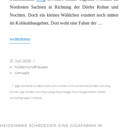
Nordosten Sachsen in Richtung der Dörfer Rohne und
Nochten. Doch ein kleines Wäldchen existiert noch mitten
im Kohleabbaugebiet. Dort weht eine Fahne der …
„Lausitz: Singen für die letzte grüne Oase im Tagebau“
weiterlesen
Veröffentlicht
Kategorien
21. Juli 2025
am
hüttenundhäuser
Umwelt
Schlagwörter
SW
:
Gerhard Gundermann
,
Grit Lemke
,
Grit Lemke Die Kinder von Hoy
,
Grüne Liga
,
Kinder von Hoy
,
Leag
,
Maja Nagel
,
Paul Geigerzähler
,
Rohe
,
Umweltgruppe Cottbua
HEIDEMARIE SCHROEDER: EINE GIGAFABRIK IN