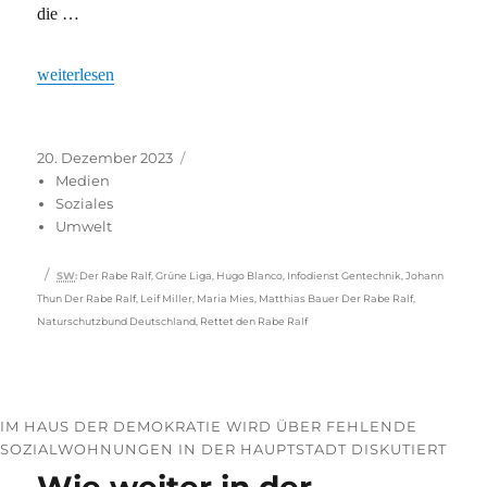
die …
„Mediales Vogelsterben“
weiterlesen
Veröffentlicht
Kategorien
20. Dezember 2023
am
Medien
Soziales
Umwelt
Schlagwörter
SW
:
Der Rabe Ralf
,
Grüne Liga
,
Hugo Blanco
,
Infodienst Gentechnik
,
Johann
Thun Der Rabe Ralf
,
Leif Miller
,
Maria Mies
,
Matthias Bauer Der Rabe Ralf
,
Naturschutzbund Deutschland
,
Rettet den Rabe Ralf
IM HAUS DER DEMOKRATIE WIRD ÜBER FEHLENDE
SOZIALWOHNUNGEN IN DER HAUPTSTADT DISKUTIERT
Wie weiter in der