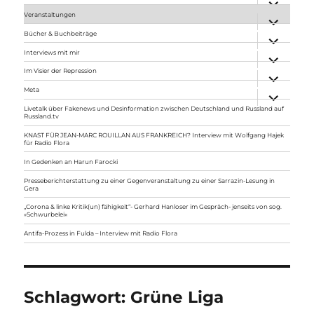
anzeigen
Veranstaltungen
Unterme
anzeigen
Bücher & Buchbeiträge
Unterme
anzeigen
Interviews mit mir
Unterme
anzeigen
Im Visier der Repression
Unterme
anzeigen
Meta
Unterme
anzeigen
Livetalk über Fakenews und Desinformation zwischen Deutschland und Russland auf
Russland.tv
KNAST FÜR JEAN-MARC ROUILLAN AUS FRANKREICH? Interview mit Wolfgang Hajek
für Radio Flora
In Gedenken an Harun Farocki
Presseberichterstattung zu einer Gegenveranstaltung zu einer Sarrazin-Lesung in
Gera
„Corona & linke Kritik(un) fähigkeit“- Gerhard Hanloser im Gespräch- jenseits von sog.
»Schwurbelei«
Antifa-Prozess in Fulda – Interview mit Radio Flora
Schlagwort:
Grüne Liga