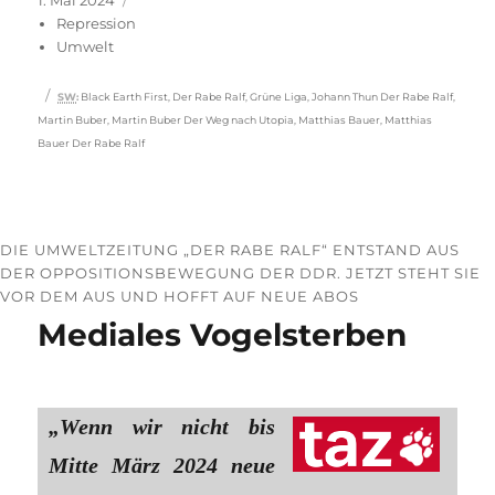
am
Repression
Umwelt
Schlagwörter
SW
:
Black Earth First
,
Der Rabe Ralf
,
Grüne Liga
,
Johann Thun Der Rabe Ralf
,
Martin Buber
,
Martin Buber Der Weg nach Utopia
,
Matthias Bauer
,
Matthias
Bauer Der Rabe Ralf
DIE UMWELTZEITUNG „DER RABE RALF“ ENTSTAND AUS
DER OPPOSITIONSBEWEGUNG DER DDR. JETZT STEHT SIE
VOR DEM AUS UND HOFFT AUF NEUE ABOS
Mediales Vogelsterben
„Wenn wir nicht bis
Mitte März 2024 neue