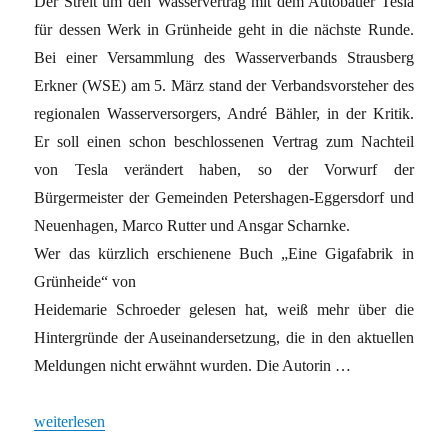
Der Streit um den Wasservertrag mit dem Autobauer Tesla
für dessen Werk in Grünheide geht in die nächste Runde.
Bei einer Versammlung des Wasserverbands Strausberg
Erkner (WSE) am 5. März stand der Verbandsvorsteher des
regionalen Wasserversorgers, André Bähler, in der Kritik.
Er soll einen schon beschlossenen Vertrag zum Nachteil
von Tesla verändert haben, so der Vorwurf der
Bürgermeister der Gemeinden Petershagen-Eggersdorf und
Neuenhagen, Marco Rutter und Ansgar Scharnke.
Wer das kürzlich erschienene Buch „Eine Gigafabrik in
Grünheide“ von
Heidemarie Schroeder gelesen hat, weiß mehr über die
Hintergründe der Auseinandersetzung, die in den aktuellen
Meldungen nicht erwähnt wurden. Die Autorin …
„Streitschrift gegen Tesla“
weiterlesen