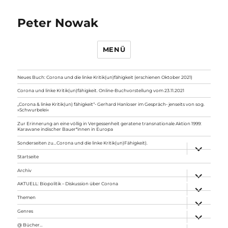
Peter Nowak
MENÜ
Neues Buch: Corona und die linke Kritik(un)fähigkeit (erschienen Oktober 2021)
Corona und linke Kritik(un)fähigkeit. Online-Buchvorstellung vom 23.11.2021
„Corona & linke Kritik(un) fähigkeit“- Gerhard Hanloser im Gespräch- jenseits von sog.
»Schwurbelei«
Zur Erinnerung an eine völlig in Vergessenheit geratene transnationale Aktion 1999:
Karawane indischer Bauer*innen in Europa
Sonderseiten zu…Corona und die linke Kritik(un)Fähigkeit).
Unterme
anzeigen
Startseite
Archiv
Unterme
anzeigen
AKTUELL: Biopolitik – Diskussion über Corona
Unterme
anzeigen
Themen
Unterme
anzeigen
Genres
Unterme
anzeigen
@ Bücher…
Unterme