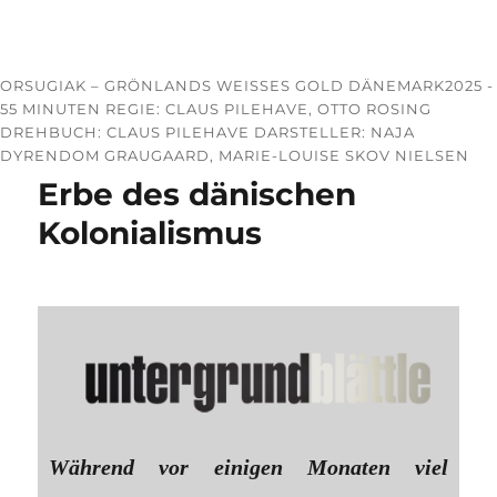
ORSUGIAK – GRÖNLANDS WEISSES GOLD DÄNEMARK2025 -
55 MINUTEN REGIE: CLAUS PILEHAVE, OTTO ROSING
DREHBUCH: CLAUS PILEHAVE DARSTELLER: NAJA
DYRENDOM GRAUGAARD, MARIE-LOUISE SKOV NIELSEN
Erbe des dänischen
Kolonialismus
Während vor einigen Monaten viel