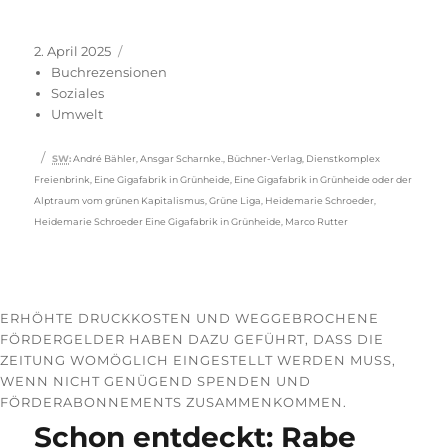
Veröffentlicht
Kategorien
2. April 2025
am
Buchrezensionen
Soziales
Umwelt
Schlagwörter
SW
:
André Bähler
,
Ansgar Scharnke.
,
Büchner-Verlag
,
Dienstkomplex
Freienbrink
,
Eine Gigafabrik in Grünheide
,
Eine Gigafabrik in Grünheide oder der
Alptraum vom grünen Kapitalismus
,
Grüne Liga
,
Heidemarie Schroeder
,
Heidemarie Schroeder Eine Gigafabrik in Grünheide
,
Marco Rutter
ERHÖHTE DRUCKKOSTEN UND WEGGEBROCHENE
FÖRDERGELDER HABEN DAZU GEFÜHRT, DASS DIE
ZEITUNG WOMÖGLICH EINGESTELLT WERDEN MUSS,
WENN NICHT GENÜGEND SPENDEN UND
FÖRDERABONNEMENTS ZUSAMMENKOMMEN.
Schon entdeckt: Rabe