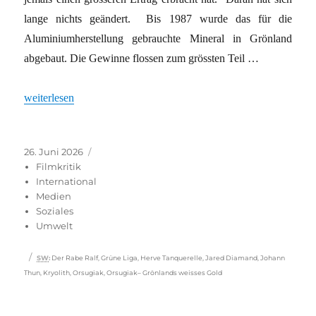
lange nichts geändert. Bis 1987 wurde das für die
Aluminiumherstellung gebrauchte Mineral in Grönland
abgebaut. Die Gewinne flossen zum grössten Teil …
„Erbe des dänischen Kolonialismus“
weiterlesen
Veröffentlicht
Kategorien
26. Juni 2026
am
Filmkritik
International
Medien
Soziales
Umwelt
Schlagwörter
SW
:
Der Rabe Ralf
,
Grüne Liga
,
Herve Tanquerelle
,
Jared Diamand
,
Johann
Thun
,
Kryolith
,
Orsugiak
,
Orsugiak– Grönlands weisses Gold