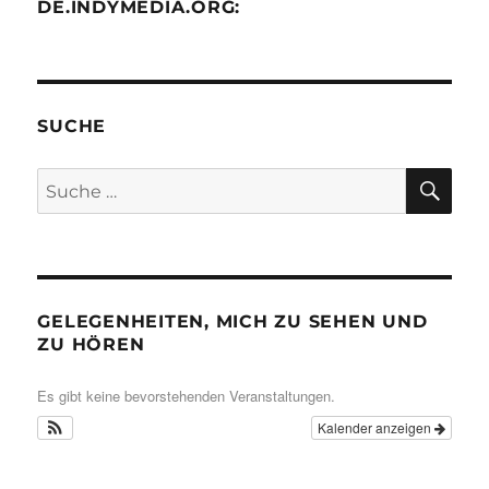
DE.INDYMEDIA.ORG:
SUCHE
SU
Suche
nach:
GELEGENHEITEN, MICH ZU SEHEN UND
ZU HÖREN
Es gibt keine bevorstehenden Veranstaltungen.
Kalender anzeigen