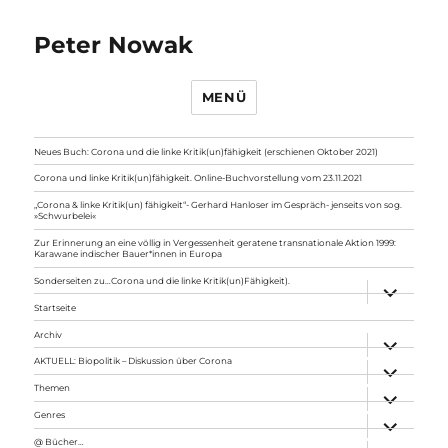
Peter Nowak
MENÜ
Neues Buch: Corona und die linke Kritik(un)fähigkeit (erschienen Oktober 2021)
Corona und linke Kritik(un)fähigkeit. Online-Buchvorstellung vom 23.11.2021
„Corona & linke Kritik(un) fähigkeit“- Gerhard Hanloser im Gespräch- jenseits von sog.
»Schwurbelei«
Zur Erinnerung an eine völlig in Vergessenheit geratene transnationale Aktion 1999:
Karawane indischer Bauer*innen in Europa
Sonderseiten zu…Corona und die linke Kritik(un)Fähigkeit).
Unterme
anzeigen
Startseite
Archiv
Unterme
anzeigen
AKTUELL: Biopolitik – Diskussion über Corona
Unterme
anzeigen
Themen
Unterme
anzeigen
Genres
Unterme
anzeigen
@ Bücher…
Unterme