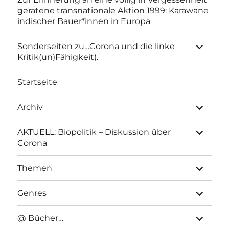
geratene transnationale Aktion 1999: Karawane
indischer Bauer*innen in Europa
Unterme
Sonderseiten zu…Corona und die linke
anzeigen
Kritik(un)Fähigkeit).
Startseite
Unterme
Archiv
anzeigen
Unterme
AKTUELL: Biopolitik – Diskussion über
anzeigen
Corona
Unterme
Themen
anzeigen
Unterme
Genres
anzeigen
Unterme
@ Bücher…
anzeigen