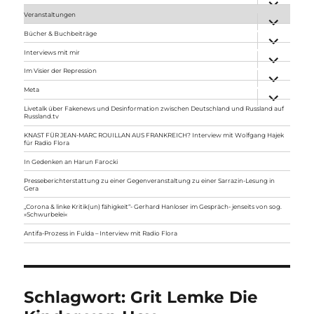
anzeigen
Veranstaltungen
Unterme
anzeigen
Bücher & Buchbeiträge
Unterme
anzeigen
Interviews mit mir
Unterme
anzeigen
Im Visier der Repression
Unterme
anzeigen
Meta
Unterme
anzeigen
Livetalk über Fakenews und Desinformation zwischen Deutschland und Russland auf
Russland.tv
KNAST FÜR JEAN-MARC ROUILLAN AUS FRANKREICH? Interview mit Wolfgang Hajek
für Radio Flora
In Gedenken an Harun Farocki
Presseberichterstattung zu einer Gegenveranstaltung zu einer Sarrazin-Lesung in
Gera
„Corona & linke Kritik(un) fähigkeit“- Gerhard Hanloser im Gespräch- jenseits von sog.
»Schwurbelei«
Antifa-Prozess in Fulda – Interview mit Radio Flora
Schlagwort:
Grit Lemke Die