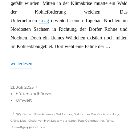
gefällt wurden. Mitten in der Klimakrise musste ein Wald
der Kohleförderung weichen. Das
Unternehmen
Leag
erweitert seinen Tagebau Nochten im
Nordosten Sachsen in Richtung der Dörfer Rohne und
Nochten. Doch ein kleines Wäldchen existiert noch mitten
im Kohleabbaugebiet. Dort weht eine Fahne der …
„Lausitz: Singen für die letzte grüne Oase im Tagebau“
weiterlesen
Veröffentlicht
Kategorien
21. Juli 2025
am
hüttenundhäuser
Umwelt
Schlagwörter
SW
:
Gerhard Gundermann
,
Grit Lemke
,
Grit Lemke Die Kinder von Hoy
,
Grüne Liga
,
Kinder von Hoy
,
Leag
,
Maja Nagel
,
Paul Geigerzähler
,
Rohe
,
Umweltgruppe Cottbua