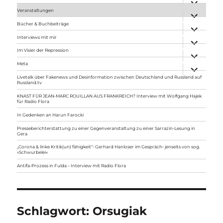
anzeigen
Veranstaltungen
Unterme
anzeigen
Bücher & Buchbeiträge
Unterme
anzeigen
Interviews mit mir
Unterme
anzeigen
Im Visier der Repression
Unterme
anzeigen
Meta
Unterme
anzeigen
Livetalk über Fakenews und Desinformation zwischen Deutschland und Russland auf
Russland.tv
KNAST FÜR JEAN-MARC ROUILLAN AUS FRANKREICH? Interview mit Wolfgang Hajek
für Radio Flora
In Gedenken an Harun Farocki
Presseberichterstattung zu einer Gegenveranstaltung zu einer Sarrazin-Lesung in
Gera
„Corona & linke Kritik(un) fähigkeit“- Gerhard Hanloser im Gespräch- jenseits von sog.
»Schwurbelei«
Antifa-Prozess in Fulda – Interview mit Radio Flora
Schlagwort:
Orsugiak