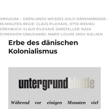
ORSUGIAK – GRÖNLANDS WEISSES GOLD DÄNEMARK2025 -
55 MINUTEN REGIE: CLAUS PILEHAVE, OTTO ROSING
DREHBUCH: CLAUS PILEHAVE DARSTELLER: NAJA
DYRENDOM GRAUGAARD, MARIE-LOUISE SKOV NIELSEN
Erbe des dänischen
Kolonialismus
Während vor einigen Monaten viel