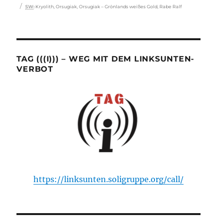
Schlagwörter
SW
:
Kryolith
,
Orsugiak
,
Orsugiak – Grönlands weißes Gold
,
Rabe Ralf
TAG (((I))) – WEG MIT DEM LINKSUNTEN-
VERBOT
https://linksunten.soligruppe.org/call/