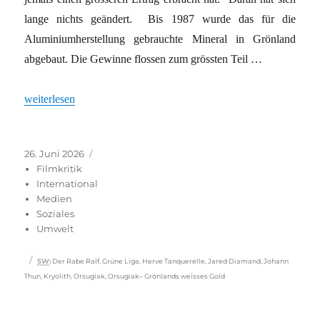
lange nichts geändert. Bis 1987 wurde das für die
Aluminiumherstellung gebrauchte Mineral in Grönland
abgebaut. Die Gewinne flossen zum grössten Teil …
„Erbe des dänischen Kolonialismus“
weiterlesen
Veröffentlicht
Kategorien
26. Juni 2026
am
Filmkritik
International
Medien
Soziales
Umwelt
Schlagwörter
SW
:
Der Rabe Ralf
,
Grüne Liga
,
Herve Tanquerelle
,
Jared Diamand
,
Johann
Thun
,
Kryolith
,
Orsugiak
,
Orsugiak– Grönlands weisses Gold