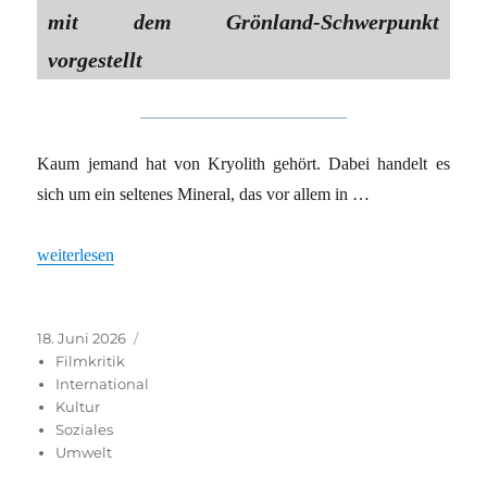
mit dem Grönland-Schwerpunkt
vorgestellt
Kaum jemand hat von Kryolith gehört. Dabei handelt es
sich um ein seltenes Mineral, das vor allem in …
„Grönlands weißes Gold“
weiterlesen
Veröffentlicht
Kategorien
18. Juni 2026
am
Filmkritik
International
Kultur
Soziales
Umwelt