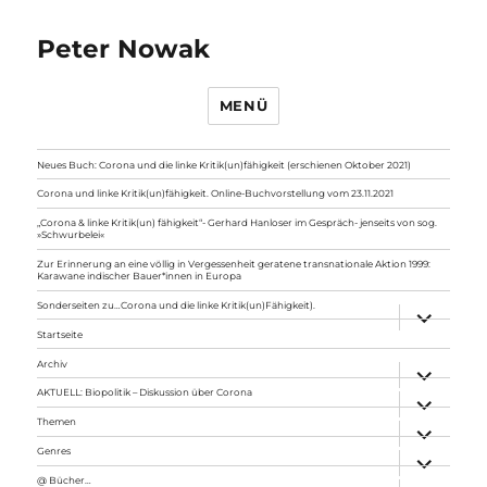
Peter Nowak
MENÜ
Neues Buch: Corona und die linke Kritik(un)fähigkeit (erschienen Oktober 2021)
Corona und linke Kritik(un)fähigkeit. Online-Buchvorstellung vom 23.11.2021
„Corona & linke Kritik(un) fähigkeit“- Gerhard Hanloser im Gespräch- jenseits von sog.
»Schwurbelei«
Zur Erinnerung an eine völlig in Vergessenheit geratene transnationale Aktion 1999:
Karawane indischer Bauer*innen in Europa
Sonderseiten zu…Corona und die linke Kritik(un)Fähigkeit).
Unterme
anzeigen
Startseite
Archiv
Unterme
anzeigen
AKTUELL: Biopolitik – Diskussion über Corona
Unterme
anzeigen
Themen
Unterme
anzeigen
Genres
Unterme
anzeigen
@ Bücher…
Unterme