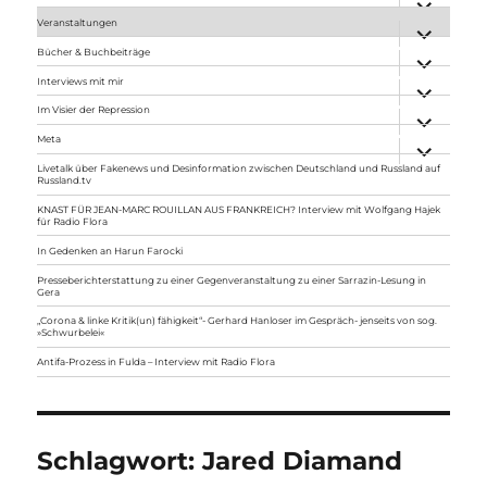
anzeigen
Veranstaltungen
Unterme
anzeigen
Bücher & Buchbeiträge
Unterme
anzeigen
Interviews mit mir
Unterme
anzeigen
Im Visier der Repression
Unterme
anzeigen
Meta
Unterme
anzeigen
Livetalk über Fakenews und Desinformation zwischen Deutschland und Russland auf
Russland.tv
KNAST FÜR JEAN-MARC ROUILLAN AUS FRANKREICH? Interview mit Wolfgang Hajek
für Radio Flora
In Gedenken an Harun Farocki
Presseberichterstattung zu einer Gegenveranstaltung zu einer Sarrazin-Lesung in
Gera
„Corona & linke Kritik(un) fähigkeit“- Gerhard Hanloser im Gespräch- jenseits von sog.
»Schwurbelei«
Antifa-Prozess in Fulda – Interview mit Radio Flora
Schlagwort:
Jared Diamand