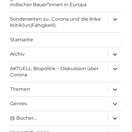
indischer Bauer*innen in Europa
Unterme
Sonderseiten zu…Corona und die linke
anzeigen
Kritik(un)Fähigkeit).
Startseite
Unterme
Archiv
anzeigen
Unterme
AKTUELL: Biopolitik – Diskussion über
anzeigen
Corona
Unterme
Themen
anzeigen
Unterme
Genres
anzeigen
Unterme
@ Bücher…
anzeigen
Unterme