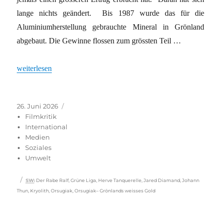
lange nichts geändert. Bis 1987 wurde das für die
Aluminiumherstellung gebrauchte Mineral in Grönland
abgebaut. Die Gewinne flossen zum grössten Teil …
„Erbe des dänischen Kolonialismus“
weiterlesen
Veröffentlicht
Kategorien
26. Juni 2026
am
Filmkritik
International
Medien
Soziales
Umwelt
Schlagwörter
SW
:
Der Rabe Ralf
,
Grüne Liga
,
Herve Tanquerelle
,
Jared Diamand
,
Johann
Thun
,
Kryolith
,
Orsugiak
,
Orsugiak– Grönlands weisses Gold