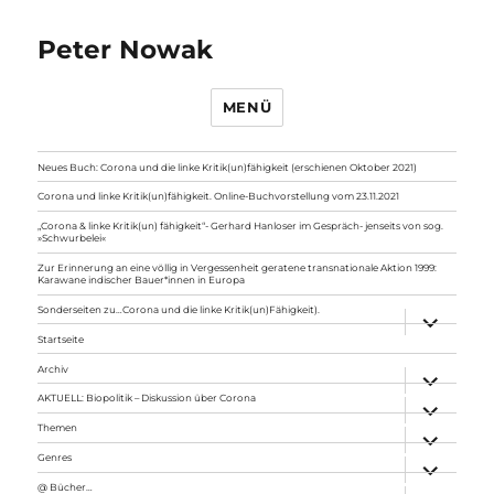
Peter Nowak
MENÜ
Neues Buch: Corona und die linke Kritik(un)fähigkeit (erschienen Oktober 2021)
Corona und linke Kritik(un)fähigkeit. Online-Buchvorstellung vom 23.11.2021
„Corona & linke Kritik(un) fähigkeit“- Gerhard Hanloser im Gespräch- jenseits von sog.
»Schwurbelei«
Zur Erinnerung an eine völlig in Vergessenheit geratene transnationale Aktion 1999:
Karawane indischer Bauer*innen in Europa
Sonderseiten zu…Corona und die linke Kritik(un)Fähigkeit).
Unterme
anzeigen
Startseite
Archiv
Unterme
anzeigen
AKTUELL: Biopolitik – Diskussion über Corona
Unterme
anzeigen
Themen
Unterme
anzeigen
Genres
Unterme
anzeigen
@ Bücher…
Unterme