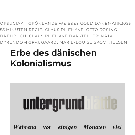
ORSUGIAK – GRÖNLANDS WEISSES GOLD DÄNEMARK2025 -
55 MINUTEN REGIE: CLAUS PILEHAVE, OTTO ROSING
DREHBUCH: CLAUS PILEHAVE DARSTELLER: NAJA
DYRENDOM GRAUGAARD, MARIE-LOUISE SKOV NIELSEN
Erbe des dänischen
Kolonialismus
Während vor einigen Monaten viel