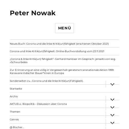
Peter Nowak
MENÜ
Neues Buch: Corona und die linke Kritik(un)fähigkeit (erschienen Oktober 2021)
Corona und linke Kritik(un)fähigkeit. Online-Buchvorstellung vom 23.11.2021
„Corona & linke Kritik(un) fähigkeit“- Gerhard Hanloser im Gespräch- jenseits von sog.
»Schwurbelei«
Zur Erinnerung an eine völlig in Vergessenheit geratene transnationale Aktion 1999:
Karawane indischer Bauer*innen in Europa
Sonderseiten zu…Corona und die linke Kritik(un)Fähigkeit).
Unterme
anzeigen
Startseite
Archiv
Unterme
anzeigen
AKTUELL: Biopolitik – Diskussion über Corona
Unterme
anzeigen
Themen
Unterme
anzeigen
Genres
Unterme
anzeigen
@ Bücher…
Unterme