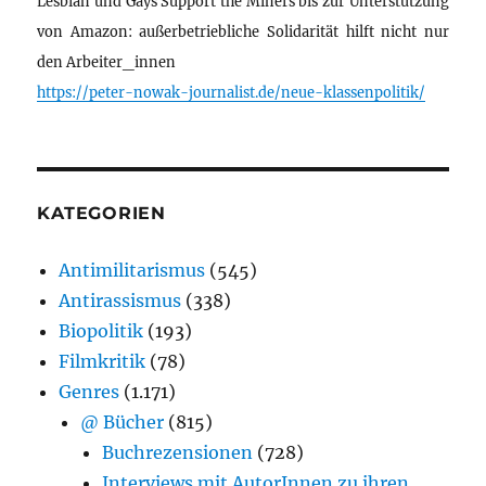
Lesbian und Gays Support the Miners bis zur Unterstützung
von Amazon: außerbetriebliche Solidarität hilft nicht nur
den Arbeiter_innen
https://peter-nowak-journalist.de/neue-klassenpolitik/
KATEGORIEN
Antimilitarismus
(545)
Antirassismus
(338)
Biopolitik
(193)
Filmkritik
(78)
Genres
(1.171)
@ Bücher
(815)
Buchrezensionen
(728)
Interviews mit AutorInnen zu ihren