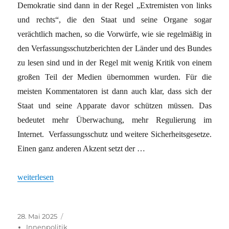
Demokratie sind dann in der Regel „Extremisten von links
und rechts“, die den Staat und seine Organe sogar
verächtlich machen, so die Vorwürfe, wie sie regelmäßig in
den Verfassungsschutzberichten der Länder und des Bundes
zu lesen sind und in der Regel mit wenig Kritik von einem
großen Teil der Medien übernommen wurden. Für die
meisten Kommentatoren ist dann auch klar, dass sich der
Staat und seine Apparate davor schützen müssen. Das
bedeutet mehr Überwachung, mehr Regulierung im
Internet. Verfassungsschutz und weitere Sicherheitsgesetze.
Einen ganz anderen Akzent setzt der …
„Wenn die Demokratie vom Staat und seinen Organen bedroht wi
weiterlesen
Veröffentlicht
Kategorien
28. Mai 2025
am
Innenpolitik