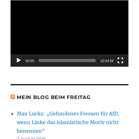
Video-
Player
00:00
02:04:59
MEIN BLOG BEIM FREITAG
Max Lucks: „Gefundenes Fressen für AfD,
wenn Linke das islamistische Motiv nicht
benennen“
7. August 2026