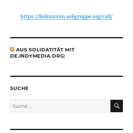
https://linksunten.soligruppe.org/call/
AUS SOLIDATITÄT MIT
DE.INDYMEDIA.ORG:
SUCHE
SU
Suche
nach: