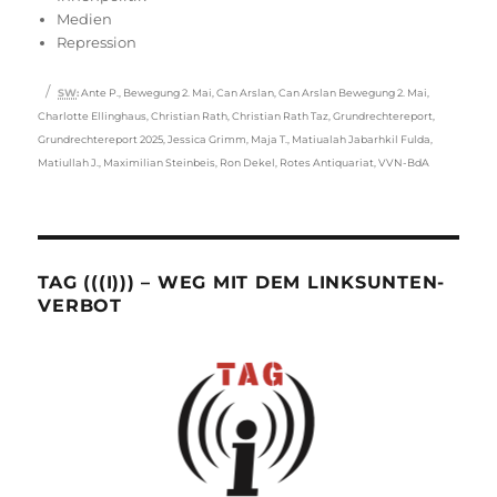
Medien
Repression
Schlagwörter
SW
:
Ante P.
,
Bewegung 2. Mai
,
Can Arslan
,
Can Arslan Bewegung 2. Mai
,
Charlotte Ellinghaus
,
Christian Rath
,
Christian Rath Taz
,
Grundrechtereport
,
Grundrechtereport 2025
,
Jessica Grimm
,
Maja T.
,
Matiualah Jabarhkil Fulda
,
Matiullah J.
,
Maximilian Steinbeis
,
Ron Dekel
,
Rotes Antiquariat
,
VVN-BdA
TAG (((I))) – WEG MIT DEM LINKSUNTEN-
VERBOT