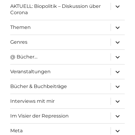
Unterme
AKTUELL: Biopolitik – Diskussion über
anzeigen
Corona
Unterme
Themen
anzeigen
Unterme
Genres
anzeigen
Unterme
@ Bücher…
anzeigen
Unterme
Veranstaltungen
anzeigen
Unterme
Bücher & Buchbeiträge
anzeigen
Unterme
Interviews mit mir
anzeigen
Unterme
Im Visier der Repression
anzeigen
Unterme
Meta
anzeigen