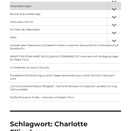
anzeigen
Veranstaltungen
Unterme
anzeigen
Bücher & Buchbeiträge
Unterme
anzeigen
Interviews mit mir
Unterme
anzeigen
Im Visier der Repression
Unterme
anzeigen
Meta
Unterme
anzeigen
Livetalk über Fakenews und Desinformation zwischen Deutschland und Russland auf
Russland.tv
KNAST FÜR JEAN-MARC ROUILLAN AUS FRANKREICH? Interview mit Wolfgang Hajek
für Radio Flora
In Gedenken an Harun Farocki
Presseberichterstattung zu einer Gegenveranstaltung zu einer Sarrazin-Lesung in
Gera
„Corona & linke Kritik(un) fähigkeit“- Gerhard Hanloser im Gespräch- jenseits von sog.
»Schwurbelei«
Antifa-Prozess in Fulda – Interview mit Radio Flora
Schlagwort:
Charlotte