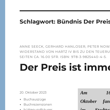
Schlagwort:
Bündnis Der Preis
ANNE SEECK, GERHARD HANLOSER, PETER NOWAK
WIDERSTAND VON HARTZ IV BIS ZU DEN TEUERU
SEITEN CA. 16.00 SFR. ISBN: 978-3-9825440-4-5.
Der Preis ist imm
Am 16
Veröffentlicht
20. Oktober 2023
am
Kategorien
Buchauszüge
Oktober fan
Buchrezensionen
im Stadttei
hüttenundhäuser