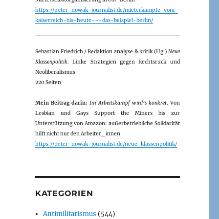
https://peter-nowak-journalist.de/mieterkampfe-vom-
kaiserreich-bis-heute-–-das-beispiel-berlin/
Sebastian Friedrich / Redaktion analyse & kritik (Hg.)
Neue
Klassenpolitik
. Linke Strategien gegen Rechtsruck und
Neoliberalismus
220 Seiten
Mein Beitrag darin:
Im Arbeitskampf wird’s konkret
. Von
Lesbian und Gays Support the Miners bis zur
Unterstützung von Amazon: außerbetriebliche Solidarität
hilft nicht nur den Arbeiter_innen
https://peter-nowak-journalist.de/neue-klassenpolitik/
KATEGORIEN
Antimilitarismus
(544)