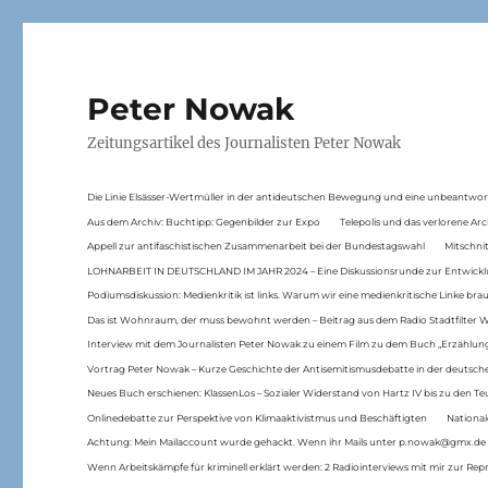
Peter Nowak
Zeitungsartikel des Journalisten Peter Nowak
Die Linie Elsässer-Wertmüller in der antideutschen Bewegung und eine unbeantwor
Aus dem Archiv: Buchtipp: Gegenbilder zur Expo
Telepolis und das verlorene Arc
Appell zur antifaschistischen Zusammenarbeit bei der Bundestagswahl
Mitschni
LOHNARBEIT IN DEUTSCHLAND IM JAHR 2024 – Eine Diskussionsrunde zur Entwickl
Podiumsdiskussion: Medienkritik ist links. Warum wir eine medienkritische Linke br
Das ist Wohnraum, der muss bewohnt werden – Beitrag aus dem Radio Stadtfilter 
Interview mit dem Journalisten Peter Nowak zu einem Film zu dem Buch „Erzählung
Vortrag Peter Nowak – Kurze Geschichte der Antisemitismusdebatte in der deutsche
Neues Buch erschienen: KlassenLos – Sozialer Widerstand von Hartz IV bis zu den 
Onlinedebatte zur Perspektive von Klimaaktivistmus und Beschäftigten
National
Achtung: Mein Mailaccount wurde gehackt. Wenn ihr Mails unter p.nowak@gmx.de
Wenn Arbeitskämpfe für kriminell erklärt werden: 2 Radiointerviews mit mir zur Rep