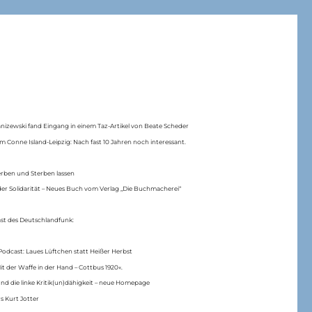
anizewski fand Eingang in einem Taz-Artikel von Beate Scheder
m Conne Island-Leipzig: Nach fast 10 Jahren noch interessant.
erben und Sterben lassen
er Solidarität – Neues Buch vom Verlag „Die Buchmacherei“
ast des Deutschlandfunk:
Podcast: Laues Lüftchen statt Heißer Herbst
Mit der Waffe in der Hand – Cottbus 1920«.
nd die linke Kritik(un)dähigkeit – neue Homepage
s Kurt Jotter