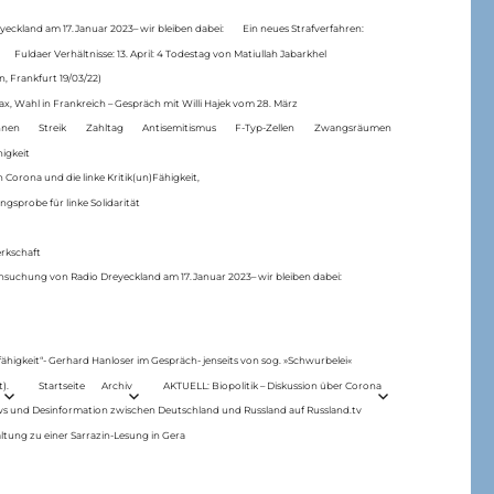
eckland am 17.Januar 2023– wir bleiben dabei:
Ein neues Strafverfahren:
Fuldaer Verhältnisse: 13. April: 4 Todestag von Matiul­lah Jabarkhel
n, Frankfurt 19/03/22)
ax, Wahl in Frankreich – Gespräch mit Willi Hajek vom 28. März
nen
Streik
Zahltag
Antisemitismus
F-Typ-Zellen
Zwangsräumen
higkeit
 Corona und die linke Kritik(un)Fähigkeit,
ngsprobe für linke Solidarität
rkschaft
hsuchung von Radio Dreyeckland am 17.Januar 2023– wir bleiben dabei:
 fähigkeit“- Gerhard Hanloser im Gespräch- jenseits von sog. »Schwurbelei«
).
Startseite
Archiv
AKTUELL: Biopolitik – Diskussion über Corona
ws und Desinformation zwischen Deutschland und Russland auf Russland.tv
ltung zu einer Sarrazin-Lesung in Gera