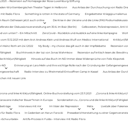
g 2021. – Rezension auf Homepage der Rosa-Luxemburg-Stiftung
Baden-Württembergischen Theater Tagen in Heilbronn
Aus Anlass der Durchsuchung von Radio Drey
 mit Radio Flora
Something is rotten in the state of Germany
Eingebetteter Kriegsjournalismus
im Raum Osthessen jetzt auch online
Die Krise in der Ukraine und die Linke (PAS Podiumsdiskussio
ferate der Diskussionsveranstaltung am 30.6. im Baiz (Berlin)
Gelbwesten, Polizeirepression, Anti-V
 von unten? – Ein Mitschnitt
ZeroCovid – Rückblick und Ausblick auf eine linke Kampagne
Woh
 vom 13.12.2021 mit dem Arzt Andreas Klein und Andreas Wulf von Medico International
Kritik(un)fä
rl-Heinz Roth am 24.1.2022
My Body – my choice: das gilt auch in der Impfdebatte
Rezension von
fähigkeit
Buchhinweis in der taz von Jonas Wahmkow
Rezension auf kritisch lesen.de: Bewähru
e Kritik(un)fähigkeit
Hinweis auf das Buch im ND Immer diese Widersprüche von Felix Klopotek
en-ND
Erinnerung an Lara Melin und ihre wichtige Rolle nach der Gründung der Gefangenengewe
nengewerkschaft
Radio-Interview zu Rheinmetall-Entwaffnen Camp in Kassel
Aus Anlass der Durc
auchen mit neuen Link
orona und linke Kritik(un)fähigkeit. Online-Buchvorstellung vom 23.11.2021
„Corona & linke Kritik(un)
: Karawane indischer Bauer*innen in Europa
Sonderseiten zu…Corona und die linke Kritik(un)Fähigkeit
beiträge
Interviews mit mir
Im Visier der Repression
Meta
Livetalk über Fakene
für Radio Flora
In Gedenken an Harun Farocki
Presseberichterstattung zu einer Gegenveransta
. »Schwurbelei«
Antifa-Prozess in Fulda – Interview mit Radio Flora