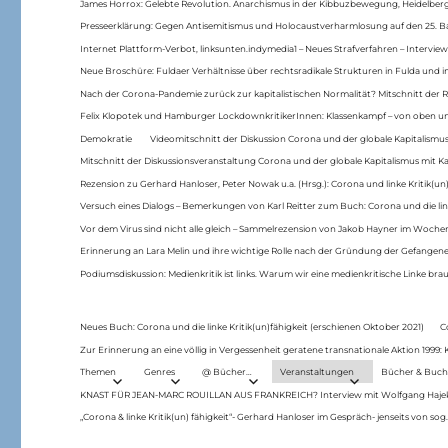
James Horrox: Gelebte Revolution. Anarchismus in der Kibbuzbewegung, Heidelber
Presseerklärung: Gegen Antisemitismus und Holocaustverharmlosung auf den 25. 
Internet Plattform-Verbot, linksunten.indymedia1 – Neues Strafverfahren – Interview
Neue Broschüre: Fuldaer Verhältnisse über rechtsradikale Strukturen in Fulda und 
Nach der Corona-Pandemie zurück zur kapitalistischen Normalität? Mitschnitt der Re
Felix Klopotek und Hamburger LockdownkritikerInnen: Klassenkampf – von oben und
Demokratie
Videomitschnitt der Diskussion Corona und der globale Kapitalismus
Mitschnitt der Diskussionsveranstaltung Corona und der globale Kapitalismus mit Ka
Rezension zu Gerhard Hanloser, Peter Nowak u.a. (Hrsg.): Corona und linke Kritik(un)
Versuch eines Dialogs – Bemerkungen von Karl Reitter zum Buch: Corona und die link
Vor dem Virus sind nicht alle gleich – Sammelrezension von Jakob Hayner im Woch
Erinnerung an Lara Melin und ihre wichtige Rolle nach der Gründung der Gefange
Podiumsdiskussion: Medienkritik ist links. Warum wir eine medienkritische Linke br
Neues Buch: Corona und die linke Kritik(un)fähigkeit (erschienen Oktober 2021)
C
Zur Erinnerung an eine völlig in Vergessenheit geratene transnationale Aktion 1999
Themen
Genres
@ Bücher…
Veranstaltungen
Bücher & Buch
KNAST FÜR JEAN-MARC ROUILLAN AUS FRANKREICH? Interview mit Wolfgang Hajek 
„Corona & linke Kritik(un) fähigkeit“- Gerhard Hanloser im Gespräch- jenseits von sog