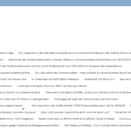
tete Frage
Ein Gespräch in der aktuellen Ausstellung von Ferdinand Dölberg in der Galerie Anton J
hiv
Mitschnitt der Podiumsdiskussion: Gewalt, Militanz und emanzipatorische Praxis vom 19.10.2015 i
tt der Podiumsdiskussion Armut ohne Widerstand? vom 18.9..2024 im Museum des Kapitalismus
ung des Arbeitsmarktes
Zur Aktualität der Zimmerwalder – mein Aufsatz in neuerschienen Buch St
auchen mit neuen Link
In Gedenken am Rolf-Dieter Missbach
Solidarität mit Stern e.V.
Spuren d
Winterthur
Interview mit Radio Flora zur RAF-Fahndung in Berlin
 zur Sache“ von Stephanie Bart
Diskussion mit Sabine Schiffer, Justus von Daniels und mir im Podc
n Linken am 31.1.2024 in Ludwigshafen
Polizeigewalt oder der Schutzmann als Putzmann
Teuerungsprotesten
War das schon der heiße Herbst? (PAS Podiumsdiskussion, Berlin 16/02/23
e Revision: aus Kein Zustand
„Wer nicht aus der Geschichte lernt, kommt darin um“
Filmkritik: »
 bekommt, nicht reagieren
Radio-Interview zu Rheinmetall-Entwaffnen Camp in Kassel
Corona u
ression gegen italienische Basisgewerkschaften
Mit Maske und Plakat – Zum Tod des Aktionskünstler