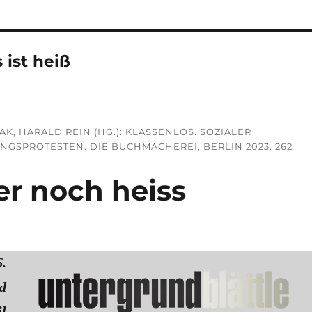
 ist heiß
, HARALD REIN (HG.): KLASSENLOS. SOZIALER
NGSPROTESTEN. DIE BUCHMACHEREI, BERLIN 2023. 262
er noch heiss
.
d
l