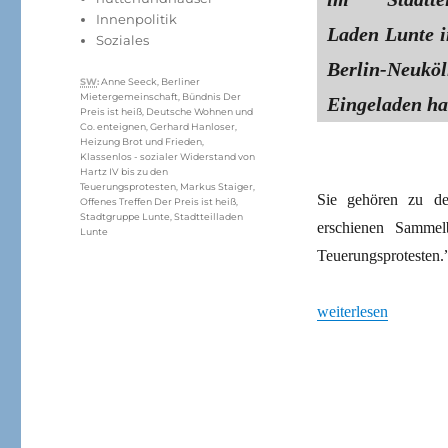
Innenpolitik
Laden Lunte i
Soziales
Berlin-Neukö
Schlagwörter
SW
:
Anne Seeck
,
Berliner
Mietergemeinschaft
,
Bündnis Der
Eingeladen ha
Preis ist heiß
,
Deutsche Wohnen und
Co. enteignen
,
Gerhard Hanloser
,
Heizung Brot und Frieden
,
Klassenlos - sozialer Widerstand von
Hartz IV bis zu den
Teuerungsprotesten
,
Markus Staiger
,
Sie gehören zu de
Offenes Treffen Der Preis ist heiß
,
Stadtgruppe Lunte
,
Stadtteilladen
erschienen Sammel
Lunte
Teuerungsprotesten.
„Der Preis ist immer
weiterlesen