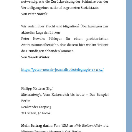
notwendig, wie die Zurückweisung der Schimäre von der
Verteidigung eines national begrenzten Sozialstaats.
Von
Peter Nowak
Wir reden über Flucht und Migration? Überlegungen zur
aktuellen Lage der Linken
Peter Nowaks Plädoyer für einen proletarischen
Antirassismus übersieht, dass diesem hier wie im Trikont
die Grundlagen abhanden kommen.
Von
Marek Winter
https://peter-nowak-journalist.de/telegraph-133134/
Philipp Mattern (Hg.)
Mieterkämpfe
. Vom Kaiserreich bis heute – Das Beispiel
Berlin
Realität der Utopie 3
212 Seiten, 30 Fotos
Mein Beitrag darin:
Vom WBA zu »Wir Bleiben Alle!«
132
Mieterselbstorganisierung in Ost-Berlin