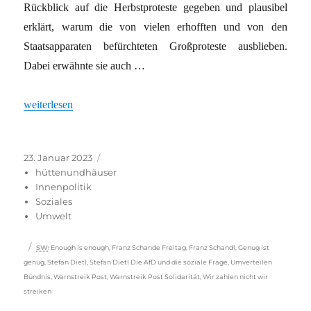
Rückblick auf die Herbstproteste gegeben und plausibel
erklärt, warum die von vielen erhofften und von den
Staatsapparaten befürchteten Großproteste ausblieben.
Dabei erwähnte sie auch …
„Antwort auf Energiepreis-Abzocke: „Wir zahlen nicht – wir stre
weiterlesen
Veröffentlicht
Kategorien
23. Januar 2023
am
hüttenundhäuser
Innenpolitik
Soziales
Umwelt
Schlagwörter
SW
:
Enough is enough
,
Franz Schande Freitag
,
Franz Schandl
,
Genug ist
genug
,
Stefan Dietl
,
Stefan Dietl Die AfD und die soziale Frage
,
Umverteilen
Bündnis
,
Warnstreik Post
,
Warnstreik Post Solidarität
,
Wir zahlen nicht wir
streiken