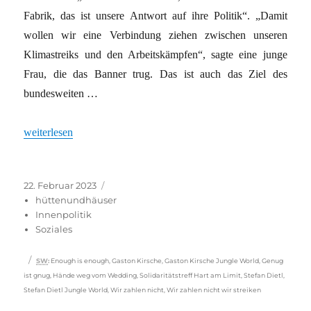
Fabrik, das ist unsere Antwort auf ihre Politik“. „Damit
wollen wir eine Verbindung ziehen zwischen unseren
Klimastreiks und den Arbeitskämpfen“, sagte eine junge
Frau, die das Banner trug. Das ist auch das Ziel des
bundesweiten …
„WIR ZAHLEN NICHT, WIR STREIKEN“
weiterlesen
Veröffentlicht
Kategorien
22. Februar 2023
am
hüttenundhäuser
Innenpolitik
Soziales
Schlagwörter
SW
:
Enough is enough
,
Gaston Kirsche
,
Gaston Kirsche Jungle World
,
Genug
ist gnug
,
Hände weg vom Wedding
,
Solidaritätstreff Hart am Limit
,
Stefan Dietl
,
Stefan Dietl Jungle World
,
Wir zahlen nicht
,
Wir zahlen nicht wir streiken