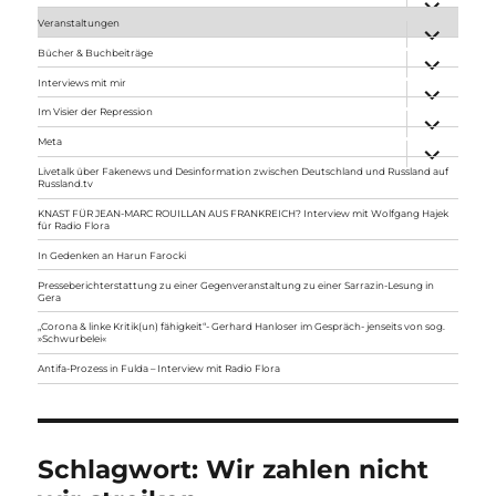
anzeigen
Veranstaltungen
Unterme
anzeigen
Bücher & Buchbeiträge
Unterme
anzeigen
Interviews mit mir
Unterme
anzeigen
Im Visier der Repression
Unterme
anzeigen
Meta
Unterme
anzeigen
Livetalk über Fakenews und Desinformation zwischen Deutschland und Russland auf
Russland.tv
KNAST FÜR JEAN-MARC ROUILLAN AUS FRANKREICH? Interview mit Wolfgang Hajek
für Radio Flora
In Gedenken an Harun Farocki
Presseberichterstattung zu einer Gegenveranstaltung zu einer Sarrazin-Lesung in
Gera
„Corona & linke Kritik(un) fähigkeit“- Gerhard Hanloser im Gespräch- jenseits von sog.
»Schwurbelei«
Antifa-Prozess in Fulda – Interview mit Radio Flora
Schlagwort:
Wir zahlen nicht