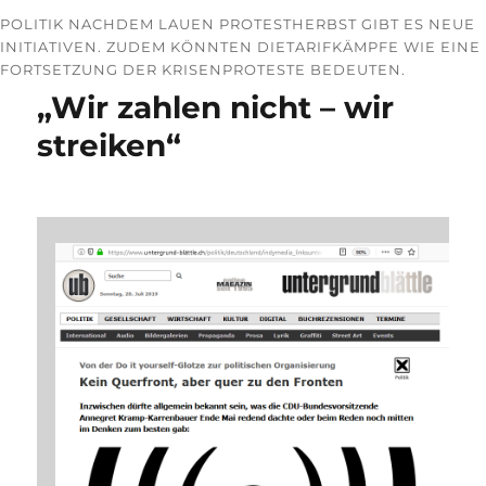
POLITIK NACHDEM LAUEN PROTESTHERBST GIBT ES NEUE
INITIATIVEN. ZUDEM KÖNNTEN DIETARIFKÄMPFE WIE EINE
FORTSETZUNG DER KRISENPROTESTE BEDEUTEN.
„Wir zahlen nicht – wir
streiken“