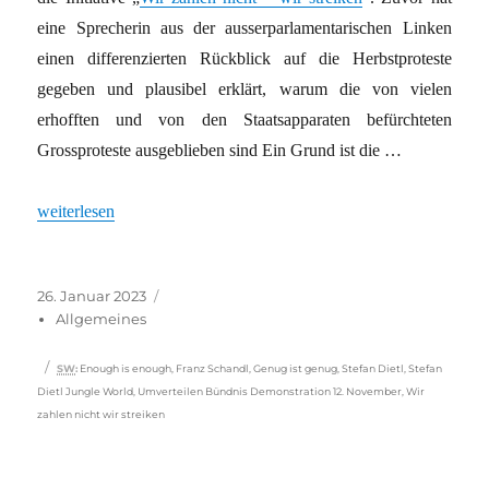
eine Sprecherin aus der ausserparlamentarischen Linken
einen differenzierten Rückblick auf die Herbstproteste
gegeben und plausibel erklärt, warum die von vielen
erhofften und von den Staatsapparaten befürchteten
Grossproteste ausgeblieben sind Ein Grund ist die …
„„Wir zahlen nicht – wir streiken““
weiterlesen
Veröffentlicht
Kategorien
26. Januar 2023
am
Allgemeines
Schlagwörter
SW
:
Enough is enough
,
Franz Schandl
,
Genug ist genug
,
Stefan Dietl
,
Stefan
Dietl Jungle World
,
Umverteilen Bündnis Demonstration 12. November
,
Wir
zahlen nicht wir streiken