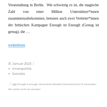
Veranstaltung in Berlin. Wie schwierig es ist, die magische
Zahl von einer Million Unterstützer*innen
zusammenzubekommen, betonen auch zwei Vertreter*innen
der britischen Kampagne Enough ist Enough (Genug ist
genug), die …
„Hoffen auf eine Million Unterstützer“
weiterlesen
Veröffentlicht
Kategorien
31. Januar 2023
am
Innenpolitik
Soziales
Schlagwörter
SW
:
Enough is enough
,
Umverteilen Bündnis Demonstration 12. November
,
Wir zahlen nicht wir streiken