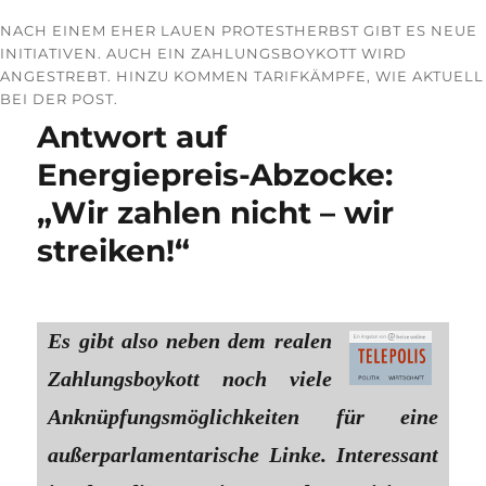
NACH EINEM EHER LAUEN PROTESTHERBST GIBT ES NEUE
INITIATIVEN. AUCH EIN ZAHLUNGSBOYKOTT WIRD
ANGESTREBT. HINZU KOMMEN TARIFKÄMPFE, WIE AKTUELL
BEI DER POST.
Antwort auf
Energiepreis-Abzocke:
„Wir zahlen nicht – wir
streiken!“
Es gibt also neben dem realen
Zahlungsboykott noch viele
Anknüpfungsmöglichkeiten für eine
außerparlamentarische Linke. Interessant