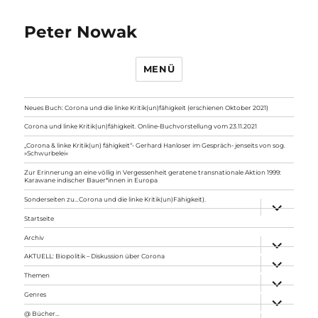
Peter Nowak
MENÜ
Neues Buch: Corona und die linke Kritik(un)fähigkeit (erschienen Oktober 2021)
Corona und linke Kritik(un)fähigkeit. Online-Buchvorstellung vom 23.11.2021
„Corona & linke Kritik(un) fähigkeit“- Gerhard Hanloser im Gespräch- jenseits von sog.
»Schwurbelei«
Zur Erinnerung an eine völlig in Vergessenheit geratene transnationale Aktion 1999:
Karawane indischer Bauer*innen in Europa
Sonderseiten zu…Corona und die linke Kritik(un)Fähigkeit).
Unterme
anzeigen
Startseite
Archiv
Unterme
anzeigen
AKTUELL: Biopolitik – Diskussion über Corona
Unterme
anzeigen
Themen
Unterme
anzeigen
Genres
Unterme
anzeigen
@ Bücher…
Unterme