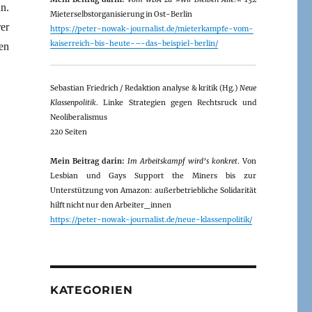
n.
Mieterselbstorganisierung in Ost-Berlin
er
https://peter-nowak-journalist.de/mieterkampfe-vom-
kaiserreich-bis-heute-–-das-beispiel-berlin/
en
Sebastian Friedrich / Redaktion analyse & kritik (Hg.)
Neue
Klassenpolitik
. Linke Strategien gegen Rechtsruck und
Neoliberalismus
220 Seiten
Mein Beitrag darin:
Im Arbeitskampf wird’s konkret
. Von
Lesbian und Gays Support the Miners bis zur
Unterstützung von Amazon: außerbetriebliche Solidarität
hilft nicht nur den Arbeiter_innen
https://peter-nowak-journalist.de/neue-klassenpolitik/
KATEGORIEN