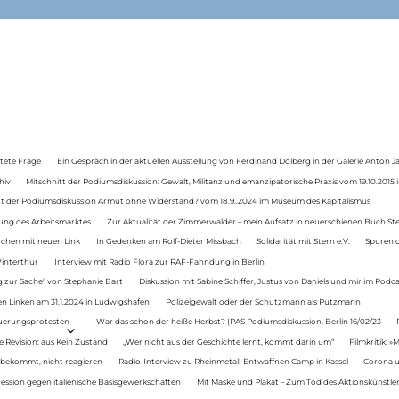
tete Frage
Ein Gespräch in der aktuellen Ausstellung von Ferdinand Dölberg in der Galerie Anton J
hiv
Mitschnitt der Podiumsdiskussion: Gewalt, Militanz und emanzipatorische Praxis vom 19.10.2015 i
tt der Podiumsdiskussion Armut ohne Widerstand? vom 18.9..2024 im Museum des Kapitalismus
ung des Arbeitsmarktes
Zur Aktualität der Zimmerwalder – mein Aufsatz in neuerschienen Buch St
auchen mit neuen Link
In Gedenken am Rolf-Dieter Missbach
Solidarität mit Stern e.V.
Spuren d
Winterthur
Interview mit Radio Flora zur RAF-Fahndung in Berlin
 zur Sache“ von Stephanie Bart
Diskussion mit Sabine Schiffer, Justus von Daniels und mir im Podc
n Linken am 31.1.2024 in Ludwigshafen
Polizeigewalt oder der Schutzmann als Putzmann
Teuerungsprotesten
War das schon der heiße Herbst? (PAS Podiumsdiskussion, Berlin 16/02/23
e Revision: aus Kein Zustand
„Wer nicht aus der Geschichte lernt, kommt darin um“
Filmkritik: »
 bekommt, nicht reagieren
Radio-Interview zu Rheinmetall-Entwaffnen Camp in Kassel
Corona u
ression gegen italienische Basisgewerkschaften
Mit Maske und Plakat – Zum Tod des Aktionskünstler