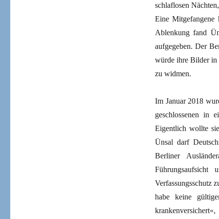
schlaflosen Nächten
Eine Mitgefangene h
Ablenkung fand Üns
aufgegeben. Der Ber
würde ihre Bilder in
zu widmen.
Im Januar 2018 wurd
geschlossenen in e
Eigentlich wollte s
Ünsal darf Deutschl
Berliner Auslände
Führungsaufsicht 
Verfassungsschutz z
habe keine gültig
krankenversichert