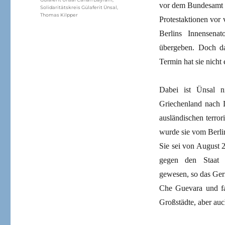
vor dem Bundesamt fü
Solidaritätskreis Gülaferit Ünsal
,
Thomas Kilpper
Protestaktionen vor 
Berlins Innensena
übergeben. Doch da
Termin hat sie nicht
Dabei ist Ünsal n
Griechenland nach D
ausländischen terro
wurde sie vom Berlin
Sie sei von August 
gegen den Staat k
gewesen, so das Geri
Che Guevara und fa
Großstädte, aber au