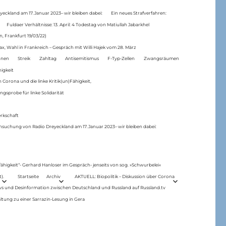
eckland am 17.Januar 2023– wir bleiben dabei:
Ein neues Strafverfahren:
Fuldaer Verhältnisse: 13. April: 4 Todestag von Matiul­lah Jabarkhel
n, Frankfurt 19/03/22)
ax, Wahl in Frankreich – Gespräch mit Willi Hajek vom 28. März
nen
Streik
Zahltag
Antisemitismus
F-Typ-Zellen
Zwangsräumen
higkeit
 Corona und die linke Kritik(un)Fähigkeit,
ngsprobe für linke Solidarität
rkschaft
hsuchung von Radio Dreyeckland am 17.Januar 2023– wir bleiben dabei:
 fähigkeit“- Gerhard Hanloser im Gespräch- jenseits von sog. »Schwurbelei«
).
Startseite
Archiv
AKTUELL: Biopolitik – Diskussion über Corona
ws und Desinformation zwischen Deutschland und Russland auf Russland.tv
ltung zu einer Sarrazin-Lesung in Gera