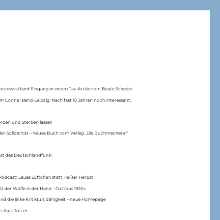
anizewski fand Eingang in einem Taz-Artikel von Beate Scheder
m Conne Island-Leipzig: Nach fast 10 Jahren noch interessant.
erben und Sterben lassen
er Solidarität – Neues Buch vom Verlag „Die Buchmacherei“
ast des Deutschlandfunk:
Podcast: Laues Lüftchen statt Heißer Herbst
Mit der Waffe in der Hand – Cottbus 1920«.
nd die linke Kritik(un)dähigkeit – neue Homepage
s Kurt Jotter