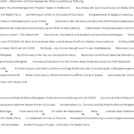
g 2021. – Rezension auf Homepage der Rosa-Luxemburg-Stiftung
Baden-Württembergischen Theater Tagen in Heilbronn
Aus Anlass der Durchsuchung von Radio Drey
 mit Radio Flora
Something is rotten in the state of Germany
Eingebetteter Kriegsjournalismus
im Raum Osthessen jetzt auch online
Die Krise in der Ukraine und die Linke (PAS Podiumsdiskussio
ferate der Diskussionsveranstaltung am 30.6. im Baiz (Berlin)
Gelbwesten, Polizeirepression, Anti-V
 von unten? – Ein Mitschnitt
ZeroCovid – Rückblick und Ausblick auf eine linke Kampagne
Woh
 vom 13.12.2021 mit dem Arzt Andreas Klein und Andreas Wulf von Medico International
Kritik(un)fä
rl-Heinz Roth am 24.1.2022
My Body – my choice: das gilt auch in der Impfdebatte
Rezension von
fähigkeit
Buchhinweis in der taz von Jonas Wahmkow
Rezension auf kritisch lesen.de: Bewähru
e Kritik(un)fähigkeit
Hinweis auf das Buch im ND Immer diese Widersprüche von Felix Klopotek
en-ND
Erinnerung an Lara Melin und ihre wichtige Rolle nach der Gründung der Gefangenengewe
nengewerkschaft
Radio-Interview zu Rheinmetall-Entwaffnen Camp in Kassel
Aus Anlass der Durc
auchen mit neuen Link
orona und linke Kritik(un)fähigkeit. Online-Buchvorstellung vom 23.11.2021
„Corona & linke Kritik(un)
: Karawane indischer Bauer*innen in Europa
Sonderseiten zu…Corona und die linke Kritik(un)Fähigkeit
beiträge
Interviews mit mir
Im Visier der Repression
Meta
Livetalk über Fakene
für Radio Flora
In Gedenken an Harun Farocki
Presseberichterstattung zu einer Gegenveransta
. »Schwurbelei«
Antifa-Prozess in Fulda – Interview mit Radio Flora