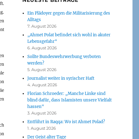
NEUESTE BEITRÄGE
t.
g.
Ein Plädoyer gegen die Militarisierung des
Alltags
en
7. August 2026
nt
„Ahmet Polat befindet sich wohl in akuter
Lebensgefahr“
6. August 2026
en
Sollte Bundeswehrwerbung verboten
werden?
en
5. August 2026
le
Journalist weiter in syrischer Haft
on
4. August 2026
die
Florian Schroeder: „Manche Linke sind
en
blind dafür, dass Islamisten unsere Vielfalt
hassen“
3. August 2026
Entführt in Raqqa: Wo ist Ahmet Polad?
ch
1. August 2026
on
Der Geist alter Tage