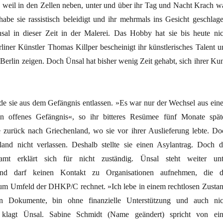
, weil in den Zellen neben, unter und über ihr Tag und Nacht Krach wa
abe sie rassistisch beleidigt und ihr mehrmals ins Gesicht geschlage
al in dieser Zeit in der Malerei. Das Hobby hat sie bis heute nic
liner Künstler Thomas Killper bescheinigt ihr künstlerisches Talent u
 Berlin zeigen. Doch Ünsal hat bisher wenig Zeit gehabt, sich ihrer Kun
e sie aus dem Gefängnis entlassen. »Es war nur der Wechsel aus ein
in offenes Gefängnis«, so ihr bitteres Resümee fünf Monate späte
ie zurück nach Griechenland, wo sie vor ihrer Auslieferung lebte. Do
and nicht verlassen. Deshalb stellte sie einen Asylantrag. Doch d
ramt erklärt sich für nicht zuständig. Ünsal steht weiter unt
und darf keinen Kontakt zu Organisationen aufnehmen, die d
um Umfeld der DHKP/C rechnet. »Ich lebe in einem rechtlosen Zustan
en Dokumente, bin ohne finanzielle Unterstützung und auch nic
«, klagt Ünsal. Sabine Schmidt (Name geändert) spricht von ein