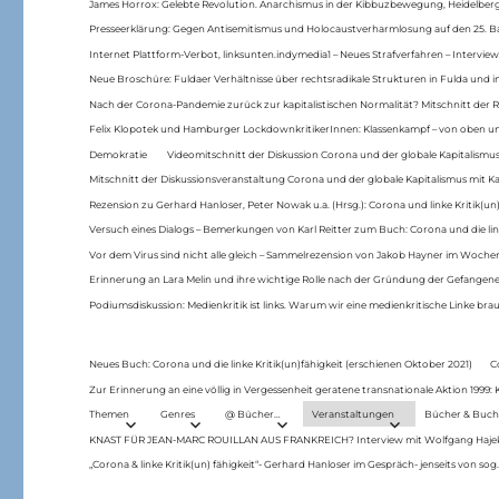
James Horrox: Gelebte Revolution. Anarchismus in der Kibbuzbewegung, Heidelber
Presseerklärung: Gegen Antisemitismus und Holocaustverharmlosung auf den 25. 
Internet Plattform-Verbot, linksunten.indymedia1 – Neues Strafverfahren – Interview
Neue Broschüre: Fuldaer Verhältnisse über rechtsradikale Strukturen in Fulda und 
Nach der Corona-Pandemie zurück zur kapitalistischen Normalität? Mitschnitt der Re
Felix Klopotek und Hamburger LockdownkritikerInnen: Klassenkampf – von oben und
Demokratie
Videomitschnitt der Diskussion Corona und der globale Kapitalismus
Mitschnitt der Diskussionsveranstaltung Corona und der globale Kapitalismus mit Ka
Rezension zu Gerhard Hanloser, Peter Nowak u.a. (Hrsg.): Corona und linke Kritik(un)
Versuch eines Dialogs – Bemerkungen von Karl Reitter zum Buch: Corona und die link
Vor dem Virus sind nicht alle gleich – Sammelrezension von Jakob Hayner im Woch
Erinnerung an Lara Melin und ihre wichtige Rolle nach der Gründung der Gefange
Podiumsdiskussion: Medienkritik ist links. Warum wir eine medienkritische Linke br
Neues Buch: Corona und die linke Kritik(un)fähigkeit (erschienen Oktober 2021)
C
Zur Erinnerung an eine völlig in Vergessenheit geratene transnationale Aktion 1999
Themen
Genres
@ Bücher…
Veranstaltungen
Bücher & Buch
KNAST FÜR JEAN-MARC ROUILLAN AUS FRANKREICH? Interview mit Wolfgang Hajek 
„Corona & linke Kritik(un) fähigkeit“- Gerhard Hanloser im Gespräch- jenseits von sog