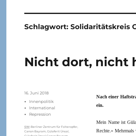
Schlagwort:
Solidaritätskreis 
Nicht dort, nicht 
Veröffentlicht
16. Juni 2018
Nach einer Haftstr
am
Kategorien
Innenpolitik
ein.
International
Repression
Mein Name ist Gülaf
Schlagwörter
SW
:
Berliner Zentrum für Folteropfer
,
Rechte.« Mehrmals w
Canon Bayram
,
Gülaferit Ünsal
,
Gülaferit Ünsal Canan Bayram
,