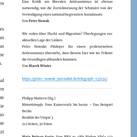
Eine Kritik am liberalen Antirassismus ist ebenso
ben
notwendig, wie die Zurückweisung der Schimäre von der
Verteidigung eines national begrenzten Sozialstaats.
Von
Peter Nowak
es
Wir reden über Flucht und Migration? Überlegungen zur
is
aktuellen Lage der Linken
as
Peter Nowaks Plädoyer für einen proletarischen
Antirassismus übersieht, dass diesem hier wie im Trikont
ne
die Grundlagen abhanden kommen.
n.
Von
Marek Winter
https://peter-nowak-journalist.de/telegraph-133134/
al
en
te
Philipp Mattern (Hg.)
Mieterkämpfe
. Vom Kaiserreich bis heute – Das Beispiel
ie
Berlin
so
Realität der Utopie 3
te
212 Seiten, 30 Fotos
zt
Mein Beitrag darin:
Vom WBA zu »Wir Bleiben Alle!«
132