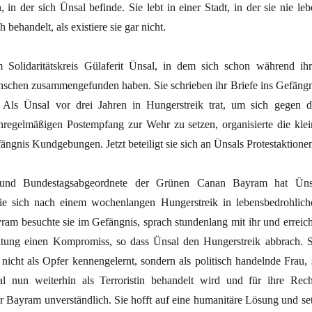
, in der sich Ünsal befinde. Sie lebt in einer Stadt, in der sie nie le
 behandelt, als existiere sie gar nicht.
 Solidaritätskreis Gülaferit Ünsal, in dem sich schon während ihr
nschen zusammengefunden haben. Sie schrieben ihr Briefe ins Gefängn
. Als Ünsal vor drei Jahren in Hungerstreik trat, um sich gegen d
egelmäßigen Postempfang zur Wehr zu setzen, organisierte die klei
gnis Kundgebungen. Jetzt beteiligt sie sich an Ünsals Protestaktione
 und Bundestagsabgeordnete der Grünen Canan Bayram hat Üns
sie sich nach einem wochenlangen Hungerstreik in lebensbedrohlich
ram besuchte sie im Gefängnis, sprach stundenlang mit ihr und erreich
itung einen Kompromiss, so dass Ünsal den Hungerstreik abbrach. S
nicht als Opfer kennengelernt, sondern als politisch handelnde Frau, 
 nun weiterhin als Terroristin behandelt wird und für ihre Rech
r Bayram unverständlich. Sie hofft auf eine humanitäre Lösung und set