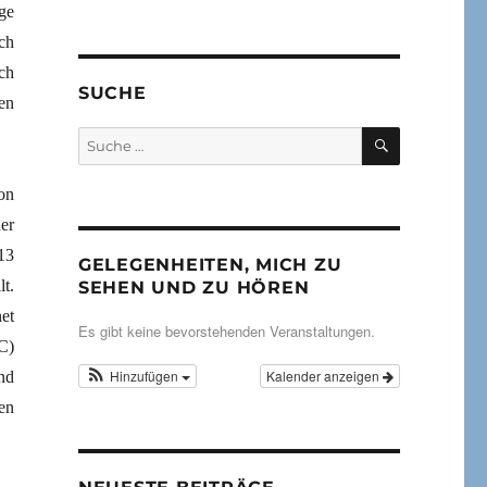
ge
ch
ch
SUCHE
en
SUCHEN
Suche
nach:
on
er
13
GELEGENHEITEN, MICH ZU
t.
SEHEN UND ZU HÖREN
et
Es gibt keine bevorstehenden Veranstaltungen.
C)
Hinzufügen
Kalender anzeigen
nd
en