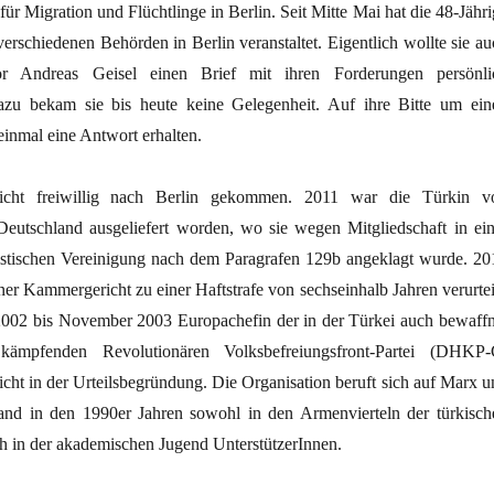
r Migration und Flüchtlinge in Berlin. Seit Mitte Mai hat die 48-Jähri
verschiedenen Behörden in Berlin veranstaltet. Eigentlich wollte sie au
tor Andreas Geisel einen Brief mit ihren Forderungen persönli
zu bekam sie bis heute keine Gelegenheit. Auf ihre Bitte um ein
 einmal eine Antwort erhalten.
icht freiwillig nach Berlin gekommen. 2011 war die Türkin v
eutschland ausgeliefert worden, wo sie wegen Mitgliedschaft in ein
ristischen Vereinigung nach dem Paragrafen 129b angeklagt wurde. 20
er Kammergericht zu einer Haftstrafe von sechseinhalb Jahren verurteil
2002 bis November 2003 Europachefin der in der Türkei auch bewaffn
ämpfenden Revolutionären Volksbefreiungsfront-Partei (DHKP-
cht in der Urteilsbegründung. Die Organisation beruft sich auf Marx u
nd in den 1990er Jahren sowohl in den Armenvierteln der türkisch
ch in der akademischen Jugend UnterstützerInnen.