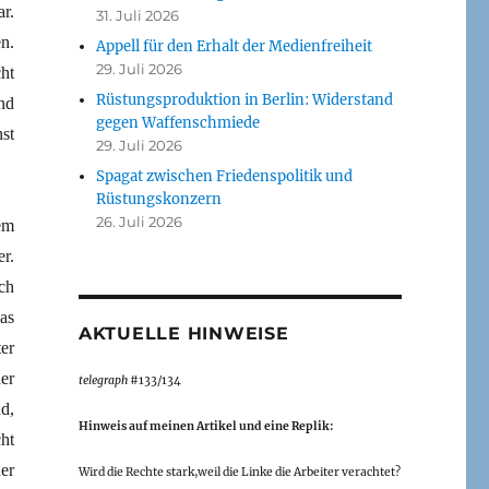
r.
31. Juli 2026
n.
Appell für den Erhalt der Medienfreiheit
29. Juli 2026
ht
Rüstungsproduktion in Berlin: Widerstand
nd
gegen Waffenschmiede
st
29. Juli 2026
Spagat zwischen Friedenspolitik und
Rüstungskonzern
26. Juli 2026
em
r.
ch
as
AKTUELLE HINWEISE
er
er
telegraph
#133/134
d,
Hinweis auf meinen Artikel und eine Replik:
ht
er
Wird die Rechte stark,weil die Linke die Arbeiter verachtet?