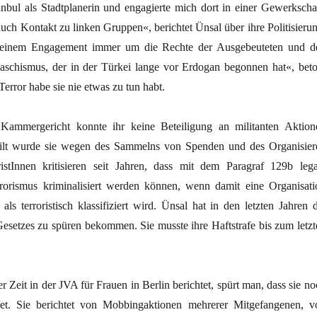
tanbul als Stadtplanerin und engagierte mich dort in einer Gewerkschaf
ch Kontakt zu linken Gruppen«, berichtet Ünsal über ihre Politisierun
meinem Engagement immer um die Rechte der Ausgebeuteten und d
schismus, der in der Türkei lange vor Erdogan begonnen hat«, beto
Terror habe sie nie etwas zu tun habt.
Kammergericht konnte ihr keine Beteiligung an militanten Aktion
eilt wurde sie wegen des Sammelns von Spenden und des Organisier
istInnen kritisieren seit Jahren, dass mit dem Paragraf 129b lega
rorismus kriminalisiert werden können, wenn damit eine Organisati
 als terroristisch klassifiziert wird. Ünsal hat in den letzten Jahren 
Gesetzes zu spüren bekommen. Sie musste ihre Haftstrafe bis zum letzt
 Zeit in der JVA für Frauen in Berlin berichtet, spürt man, dass sie no
det. Sie berichtet von Mobbingaktionen mehrerer Mitgefangenen, v