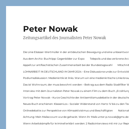
Peter Nowak
Zeitungsartikel des Journalisten Peter Nowak
Die Linie Elsässer-Wertmüller in der antideutschen Bewegung und eine unbeantwor
Aus dem Archiv: Buchtipp: Gegenbilder zur Expo
Telepolis und das verlorene Arc
Appell zur antifaschistischen Zusammenarbeit bei der Bundestagswahl
Mitschni
LOHNARBEIT IN DEUTSCHLAND IM JAHR 2024 – Eine Diskussionsrunde zur Entwickl
Podiumsdiskussion: Medienkritik ist links. Warum wir eine medienkritische Linke br
Das ist Wohnraum, der muss bewohnt werden – Beitrag aus dem Radio Stadtfilter 
Interview mit dem Journalisten Peter Nowak zu einem Film zu dem Buch „Erzählung
Vortrag Peter Nowak – Kurze Geschichte der Antisemitismusdebatte in der deutsche
Neues Buch erschienen: KlassenLos – Sozialer Widerstand von Hartz IV bis zu den 
Onlinedebatte zur Perspektive von Klimaaktivistmus und Beschäftigten
National
Achtung: Mein Mailaccount wurde gehackt. Wenn ihr Mails unter p.nowak@gmx.de
Wenn Arbeitskämpfe für kriminell erklärt werden: 2 Radiointerviews mit mir zur Rep