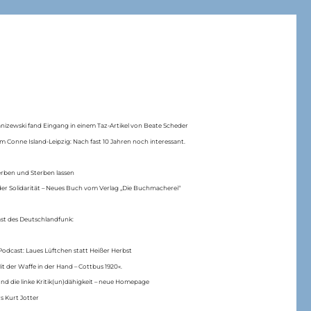
anizewski fand Eingang in einem Taz-Artikel von Beate Scheder
m Conne Island-Leipzig: Nach fast 10 Jahren noch interessant.
erben und Sterben lassen
er Solidarität – Neues Buch vom Verlag „Die Buchmacherei“
ast des Deutschlandfunk:
Podcast: Laues Lüftchen statt Heißer Herbst
Mit der Waffe in der Hand – Cottbus 1920«.
nd die linke Kritik(un)dähigkeit – neue Homepage
s Kurt Jotter