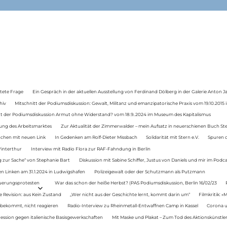
tete Frage
Ein Gespräch in der aktuellen Ausstellung von Ferdinand Dölberg in der Galerie Anton J
hiv
Mitschnitt der Podiumsdiskussion: Gewalt, Militanz und emanzipatorische Praxis vom 19.10.2015 i
tt der Podiumsdiskussion Armut ohne Widerstand? vom 18.9..2024 im Museum des Kapitalismus
ung des Arbeitsmarktes
Zur Aktualität der Zimmerwalder – mein Aufsatz in neuerschienen Buch St
auchen mit neuen Link
In Gedenken am Rolf-Dieter Missbach
Solidarität mit Stern e.V.
Spuren d
Winterthur
Interview mit Radio Flora zur RAF-Fahndung in Berlin
 zur Sache“ von Stephanie Bart
Diskussion mit Sabine Schiffer, Justus von Daniels und mir im Podc
n Linken am 31.1.2024 in Ludwigshafen
Polizeigewalt oder der Schutzmann als Putzmann
Teuerungsprotesten
War das schon der heiße Herbst? (PAS Podiumsdiskussion, Berlin 16/02/23
e Revision: aus Kein Zustand
„Wer nicht aus der Geschichte lernt, kommt darin um“
Filmkritik: »
 bekommt, nicht reagieren
Radio-Interview zu Rheinmetall-Entwaffnen Camp in Kassel
Corona u
ression gegen italienische Basisgewerkschaften
Mit Maske und Plakat – Zum Tod des Aktionskünstler