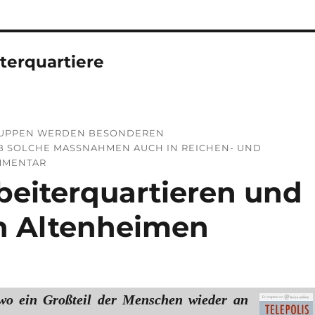
terquartiere
GRUPPEN WERDEN BESONDEREN
 SOLCHE MASSNAHMEN AUCH IN REICHEN- UND M
MENTAR
beiterquartieren und
n Altenheimen
 wo ein Großteil der Menschen wieder an