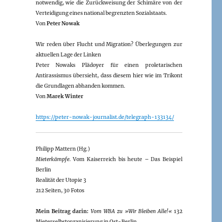
notwendig, wie die Zurückweisung der Schimäre von der
Verteidigung eines national begrenzten Sozialstaats.
Von
Peter Nowak
Wir reden über Flucht und Migration? Überlegungen zur
aktuellen Lage der Linken
Peter Nowaks Plädoyer für einen proletarischen
Antirassismus übersieht, dass diesem hier wie im Trikont
die Grundlagen abhanden kommen.
Von
Marek Winter
https://peter-nowak-journalist.de/telegraph-133134/
Philipp Mattern (Hg.)
Mieterkämpfe
. Vom Kaiserreich bis heute – Das Beispiel
Berlin
Realität der Utopie 3
212 Seiten, 30 Fotos
Mein Beitrag darin:
Vom WBA zu »Wir Bleiben Alle!«
132
Mieterselbstorganisierung in Ost-Berlin