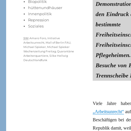
Kategorien
Biopolitik
Demonstratio
hüttenundhäuser
den Eindruck e
Innenpolitik
Repression
bestimm
Soziales
Freiheits
Schlagwörter
SW
:
Amaro Foro
,
Initiative
Arbeitsunrecht
,
Mall of Berlin FAU
,
Freiheitseins
Michael Spieker
,
Michael Spieker
Wochenzeitung Freitag
,
Quarantäne
Pflegeheimen
Arbeiterquartiere
,
Silke Hellwig
Deutschlandfunk
Besuche von F
Trennscheibe 
Viele Jahre hab
„Arbeitsunrecht“
auf
Beschäftigen bei de
Republik damit, wei