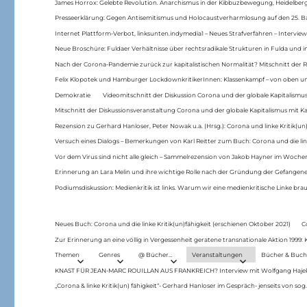
James Horrox: Gelebte Revolution. Anarchismus in der Kibbuzbewegung, Heidelber
Presseerklärung: Gegen Antisemitismus und Holocaustverharmlosung auf den 25. 
Internet Plattform-Verbot, linksunten.indymedia1 – Neues Strafverfahren – Interview
Neue Broschüre: Fuldaer Verhältnisse über rechtsradikale Strukturen in Fulda und 
Nach der Corona-Pandemie zurück zur kapitalistischen Normalität? Mitschnitt der Re
Felix Klopotek und Hamburger LockdownkritikerInnen: Klassenkampf – von oben und
Demokratie
Videomitschnitt der Diskussion Corona und der globale Kapitalismus
Mitschnitt der Diskussionsveranstaltung Corona und der globale Kapitalismus mit Ka
Rezension zu Gerhard Hanloser, Peter Nowak u.a. (Hrsg.): Corona und linke Kritik(un)
Versuch eines Dialogs – Bemerkungen von Karl Reitter zum Buch: Corona und die link
Vor dem Virus sind nicht alle gleich – Sammelrezension von Jakob Hayner im Woch
Erinnerung an Lara Melin und ihre wichtige Rolle nach der Gründung der Gefange
Podiumsdiskussion: Medienkritik ist links. Warum wir eine medienkritische Linke br
Neues Buch: Corona und die linke Kritik(un)fähigkeit (erschienen Oktober 2021)
C
Zur Erinnerung an eine völlig in Vergessenheit geratene transnationale Aktion 1999
Themen
Genres
@ Bücher…
Veranstaltungen
Bücher & Buch
KNAST FÜR JEAN-MARC ROUILLAN AUS FRANKREICH? Interview mit Wolfgang Hajek 
„Corona & linke Kritik(un) fähigkeit“- Gerhard Hanloser im Gespräch- jenseits von sog