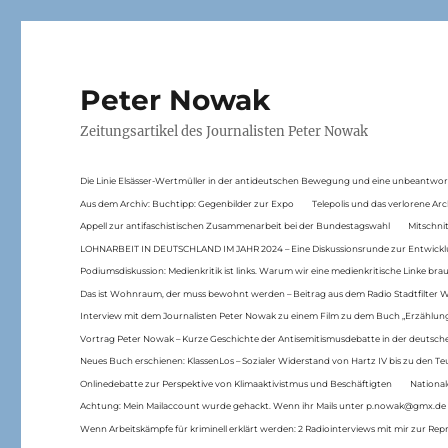
Peter Nowak
Zeitungsartikel des Journalisten Peter Nowak
Die Linie Elsässer-Wertmüller in der antideutschen Bewegung und eine unbeantwor
Aus dem Archiv: Buchtipp: Gegenbilder zur Expo
Telepolis und das verlorene Arc
Appell zur antifaschistischen Zusammenarbeit bei der Bundestagswahl
Mitschni
LOHNARBEIT IN DEUTSCHLAND IM JAHR 2024 – Eine Diskussionsrunde zur Entwickl
Podiumsdiskussion: Medienkritik ist links. Warum wir eine medienkritische Linke br
Das ist Wohnraum, der muss bewohnt werden – Beitrag aus dem Radio Stadtfilter 
Interview mit dem Journalisten Peter Nowak zu einem Film zu dem Buch „Erzählung
Vortrag Peter Nowak – Kurze Geschichte der Antisemitismusdebatte in der deutsche
Neues Buch erschienen: KlassenLos – Sozialer Widerstand von Hartz IV bis zu den 
Onlinedebatte zur Perspektive von Klimaaktivistmus und Beschäftigten
National
Achtung: Mein Mailaccount wurde gehackt. Wenn ihr Mails unter p.nowak@gmx.de
Wenn Arbeitskämpfe für kriminell erklärt werden: 2 Radiointerviews mit mir zur Rep