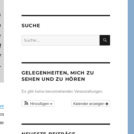
s
n
SUCHE
e
SUCHEN
Suche
nach:
d
f
r
GELEGENHEITEN, MICH ZU
SEHEN UND ZU HÖREN
Es gibt keine bevorstehenden Veranstaltungen.
Hinzufügen
Kalender anzeigen
ive
en
te