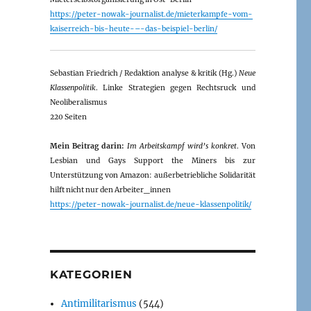
https://peter-nowak-journalist.de/mieterkampfe-vom-
kaiserreich-bis-heute-–-das-beispiel-berlin/
Sebastian Friedrich / Redaktion analyse & kritik (Hg.)
Neue
Klassenpolitik
. Linke Strategien gegen Rechtsruck und
Neoliberalismus
220 Seiten
Mein Beitrag darin:
Im Arbeitskampf wird’s konkret
. Von
Lesbian und Gays Support the Miners bis zur
Unterstützung von Amazon: außerbetriebliche Solidarität
hilft nicht nur den Arbeiter_innen
https://peter-nowak-journalist.de/neue-klassenpolitik/
KATEGORIEN
Antimilitarismus
(544)