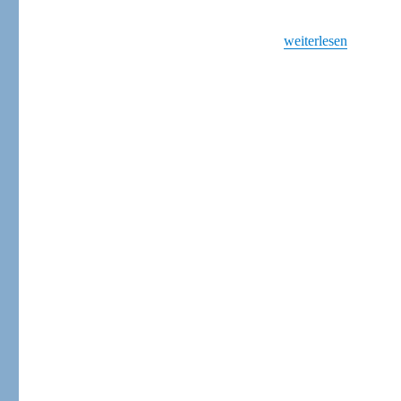
„Quarantäne in Arbe
weiterlesen