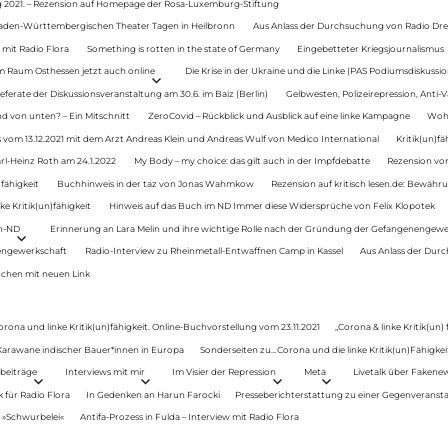
g 2021. – Rezension auf Homepage der Rosa-Luxemburg-Stiftung
Baden-Württembergischen Theater Tagen in Heilbronn
Aus Anlass der Durchsuchung von Radio Drey
 mit Radio Flora
Something is rotten in the state of Germany
Eingebetteter Kriegsjournalismus
im Raum Osthessen jetzt auch online
Die Krise in der Ukraine und die Linke (PAS Podiumsdiskussio
ferate der Diskussionsveranstaltung am 30.6. im Baiz (Berlin)
Gelbwesten, Polizeirepression, Anti-V
 von unten? – Ein Mitschnitt
ZeroCovid – Rückblick und Ausblick auf eine linke Kampagne
Woh
 vom 13.12.2021 mit dem Arzt Andreas Klein und Andreas Wulf von Medico International
Kritik(un)fä
rl-Heinz Roth am 24.1.2022
My Body – my choice: das gilt auch in der Impfdebatte
Rezension von
fähigkeit
Buchhinweis in der taz von Jonas Wahmkow
Rezension auf kritisch lesen.de: Bewähru
e Kritik(un)fähigkeit
Hinweis auf das Buch im ND Immer diese Widersprüche von Felix Klopotek
en-ND
Erinnerung an Lara Melin und ihre wichtige Rolle nach der Gründung der Gefangenengewe
nengewerkschaft
Radio-Interview zu Rheinmetall-Entwaffnen Camp in Kassel
Aus Anlass der Durc
auchen mit neuen Link
orona und linke Kritik(un)fähigkeit. Online-Buchvorstellung vom 23.11.2021
„Corona & linke Kritik(un)
: Karawane indischer Bauer*innen in Europa
Sonderseiten zu…Corona und die linke Kritik(un)Fähigkeit
beiträge
Interviews mit mir
Im Visier der Repression
Meta
Livetalk über Fakene
für Radio Flora
In Gedenken an Harun Farocki
Presseberichterstattung zu einer Gegenveransta
. »Schwurbelei«
Antifa-Prozess in Fulda – Interview mit Radio Flora