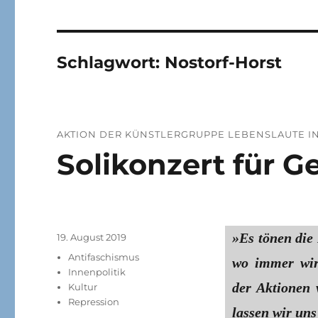
Schlagwort:
Nostorf-Horst
AKTION DER KÜNSTLERGRUPPE LEBENSLAUTE I
Solikonzert für G
»Es tönen die
Veröffentlicht
19. August 2019
am
Kategorien
Antifaschismus
wo immer wir 
Innenpolitik
der Aktionen 
Kultur
Repression
lassen wir un