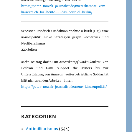
https://peter-nowak-journalist.de/mieterkampfe-vom-
kaiserreich-bis-heute-–-das-beispiel-berlin/
Sebastian Friedrich / Redaktion analyse & kritik (Hg.)
Neue
Klassenpolitik
. Linke Strategien gegen Rechtsruck und
Neoliberalismus
220 Seiten
Mein Beitrag darin:
Im Arbeitskampf wird’s konkret
. Von
Lesbian und Gays Support the Miners bis zur
Unterstützung von Amazon: außerbetriebliche Solidarität
hilft nicht nur den Arbeiter_innen
https://peter-nowak-journalist.de/neue-klassenpolitik/
KATEGORIEN
Antimilitarismus
(544)