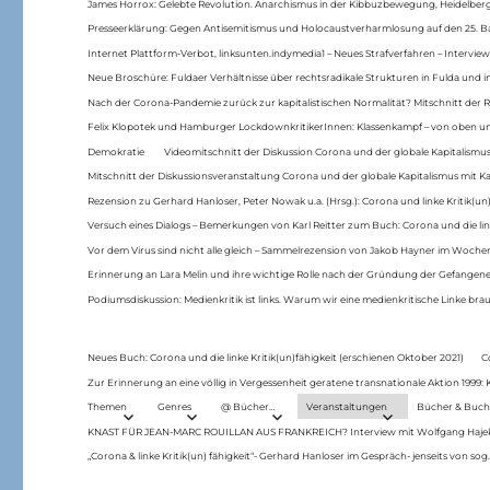
James Horrox: Gelebte Revolution. Anarchismus in der Kibbuzbewegung, Heidelber
Presseerklärung: Gegen Antisemitismus und Holocaustverharmlosung auf den 25. 
Internet Plattform-Verbot, linksunten.indymedia1 – Neues Strafverfahren – Interview
Neue Broschüre: Fuldaer Verhältnisse über rechtsradikale Strukturen in Fulda und 
Nach der Corona-Pandemie zurück zur kapitalistischen Normalität? Mitschnitt der Re
Felix Klopotek und Hamburger LockdownkritikerInnen: Klassenkampf – von oben und
Demokratie
Videomitschnitt der Diskussion Corona und der globale Kapitalismus
Mitschnitt der Diskussionsveranstaltung Corona und der globale Kapitalismus mit Ka
Rezension zu Gerhard Hanloser, Peter Nowak u.a. (Hrsg.): Corona und linke Kritik(un)
Versuch eines Dialogs – Bemerkungen von Karl Reitter zum Buch: Corona und die link
Vor dem Virus sind nicht alle gleich – Sammelrezension von Jakob Hayner im Woch
Erinnerung an Lara Melin und ihre wichtige Rolle nach der Gründung der Gefange
Podiumsdiskussion: Medienkritik ist links. Warum wir eine medienkritische Linke br
Neues Buch: Corona und die linke Kritik(un)fähigkeit (erschienen Oktober 2021)
C
Zur Erinnerung an eine völlig in Vergessenheit geratene transnationale Aktion 1999
Themen
Genres
@ Bücher…
Veranstaltungen
Bücher & Buch
KNAST FÜR JEAN-MARC ROUILLAN AUS FRANKREICH? Interview mit Wolfgang Hajek 
„Corona & linke Kritik(un) fähigkeit“- Gerhard Hanloser im Gespräch- jenseits von sog