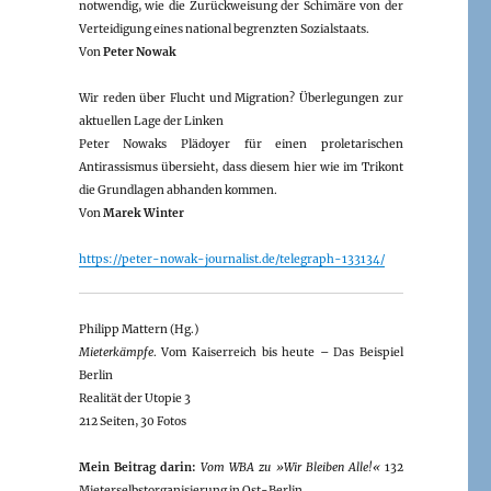
notwendig, wie die Zurückweisung der Schimäre von der
Verteidigung eines national begrenzten Sozialstaats.
Von
Peter Nowak
Wir reden über Flucht und Migration? Überlegungen zur
aktuellen Lage der Linken
Peter Nowaks Plädoyer für einen proletarischen
Antirassismus übersieht, dass diesem hier wie im Trikont
die Grundlagen abhanden kommen.
Von
Marek Winter
https://peter-nowak-journalist.de/telegraph-133134/
Philipp Mattern (Hg.)
Mieterkämpfe
. Vom Kaiserreich bis heute – Das Beispiel
Berlin
Realität der Utopie 3
212 Seiten, 30 Fotos
Mein Beitrag darin:
Vom WBA zu »Wir Bleiben Alle!«
132
Mieterselbstorganisierung in Ost-Berlin