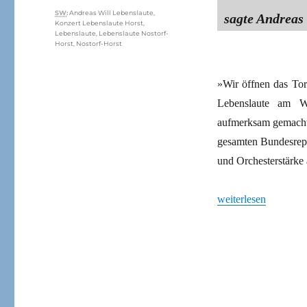
Schlagwörter
SW
:
Andreas Will Lebenslaute
,
sagte Andreas 
Konzert Lebenslaute Horst
,
Lebenslaute
,
Lebenslaute Nostorf-
Horst
,
Nostorf-Horst
»Wir öffnen das Tor
Lebenslaute am Wo
aufmerksam gemacht.
gesamten Bundesrepu
und Orchesterstärke
„Solikonzert für Gef
weiterlesen