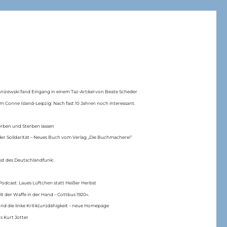
anizewski fand Eingang in einem Taz-Artikel von Beate Scheder
m Conne Island-Leipzig: Nach fast 10 Jahren noch interessant.
erben und Sterben lassen
er Solidarität – Neues Buch vom Verlag „Die Buchmacherei“
ast des Deutschlandfunk:
Podcast: Laues Lüftchen statt Heißer Herbst
Mit der Waffe in der Hand – Cottbus 1920«.
nd die linke Kritik(un)dähigkeit – neue Homepage
s Kurt Jotter