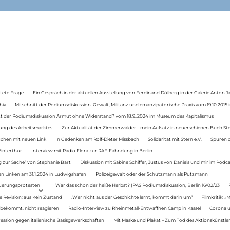
tete Frage
Ein Gespräch in der aktuellen Ausstellung von Ferdinand Dölberg in der Galerie Anton J
hiv
Mitschnitt der Podiumsdiskussion: Gewalt, Militanz und emanzipatorische Praxis vom 19.10.2015 i
tt der Podiumsdiskussion Armut ohne Widerstand? vom 18.9..2024 im Museum des Kapitalismus
ung des Arbeitsmarktes
Zur Aktualität der Zimmerwalder – mein Aufsatz in neuerschienen Buch St
auchen mit neuen Link
In Gedenken am Rolf-Dieter Missbach
Solidarität mit Stern e.V.
Spuren d
Winterthur
Interview mit Radio Flora zur RAF-Fahndung in Berlin
 zur Sache“ von Stephanie Bart
Diskussion mit Sabine Schiffer, Justus von Daniels und mir im Podc
n Linken am 31.1.2024 in Ludwigshafen
Polizeigewalt oder der Schutzmann als Putzmann
Teuerungsprotesten
War das schon der heiße Herbst? (PAS Podiumsdiskussion, Berlin 16/02/23
e Revision: aus Kein Zustand
„Wer nicht aus der Geschichte lernt, kommt darin um“
Filmkritik: »
 bekommt, nicht reagieren
Radio-Interview zu Rheinmetall-Entwaffnen Camp in Kassel
Corona u
ression gegen italienische Basisgewerkschaften
Mit Maske und Plakat – Zum Tod des Aktionskünstler