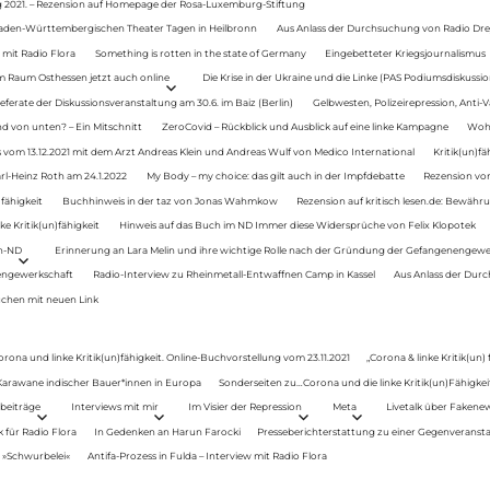
g 2021. – Rezension auf Homepage der Rosa-Luxemburg-Stiftung
Baden-Württembergischen Theater Tagen in Heilbronn
Aus Anlass der Durchsuchung von Radio Drey
 mit Radio Flora
Something is rotten in the state of Germany
Eingebetteter Kriegsjournalismus
im Raum Osthessen jetzt auch online
Die Krise in der Ukraine und die Linke (PAS Podiumsdiskussio
ferate der Diskussionsveranstaltung am 30.6. im Baiz (Berlin)
Gelbwesten, Polizeirepression, Anti-V
 von unten? – Ein Mitschnitt
ZeroCovid – Rückblick und Ausblick auf eine linke Kampagne
Woh
 vom 13.12.2021 mit dem Arzt Andreas Klein und Andreas Wulf von Medico International
Kritik(un)fä
rl-Heinz Roth am 24.1.2022
My Body – my choice: das gilt auch in der Impfdebatte
Rezension von
fähigkeit
Buchhinweis in der taz von Jonas Wahmkow
Rezension auf kritisch lesen.de: Bewähru
e Kritik(un)fähigkeit
Hinweis auf das Buch im ND Immer diese Widersprüche von Felix Klopotek
en-ND
Erinnerung an Lara Melin und ihre wichtige Rolle nach der Gründung der Gefangenengewe
nengewerkschaft
Radio-Interview zu Rheinmetall-Entwaffnen Camp in Kassel
Aus Anlass der Durc
auchen mit neuen Link
orona und linke Kritik(un)fähigkeit. Online-Buchvorstellung vom 23.11.2021
„Corona & linke Kritik(un)
: Karawane indischer Bauer*innen in Europa
Sonderseiten zu…Corona und die linke Kritik(un)Fähigkeit
beiträge
Interviews mit mir
Im Visier der Repression
Meta
Livetalk über Fakene
für Radio Flora
In Gedenken an Harun Farocki
Presseberichterstattung zu einer Gegenveransta
. »Schwurbelei«
Antifa-Prozess in Fulda – Interview mit Radio Flora