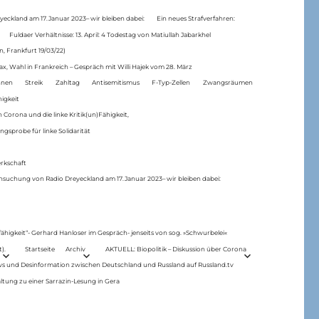
eckland am 17.Januar 2023– wir bleiben dabei:
Ein neues Strafverfahren:
Fuldaer Verhältnisse: 13. April: 4 Todestag von Matiul­lah Jabarkhel
n, Frankfurt 19/03/22)
ax, Wahl in Frankreich – Gespräch mit Willi Hajek vom 28. März
nen
Streik
Zahltag
Antisemitismus
F-Typ-Zellen
Zwangsräumen
higkeit
 Corona und die linke Kritik(un)Fähigkeit,
ngsprobe für linke Solidarität
rkschaft
hsuchung von Radio Dreyeckland am 17.Januar 2023– wir bleiben dabei:
 fähigkeit“- Gerhard Hanloser im Gespräch- jenseits von sog. »Schwurbelei«
).
Startseite
Archiv
AKTUELL: Biopolitik – Diskussion über Corona
ws und Desinformation zwischen Deutschland und Russland auf Russland.tv
ltung zu einer Sarrazin-Lesung in Gera