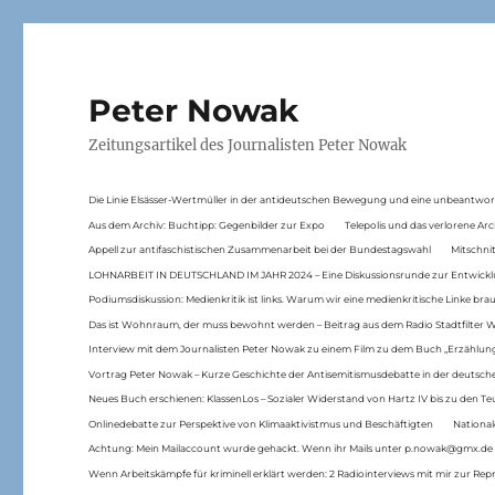
Peter Nowak
Zeitungsartikel des Journalisten Peter Nowak
Die Linie Elsässer-Wertmüller in der antideutschen Bewegung und eine unbeantwor
Aus dem Archiv: Buchtipp: Gegenbilder zur Expo
Telepolis und das verlorene Arc
Appell zur antifaschistischen Zusammenarbeit bei der Bundestagswahl
Mitschni
LOHNARBEIT IN DEUTSCHLAND IM JAHR 2024 – Eine Diskussionsrunde zur Entwickl
Podiumsdiskussion: Medienkritik ist links. Warum wir eine medienkritische Linke br
Das ist Wohnraum, der muss bewohnt werden – Beitrag aus dem Radio Stadtfilter 
Interview mit dem Journalisten Peter Nowak zu einem Film zu dem Buch „Erzählung
Vortrag Peter Nowak – Kurze Geschichte der Antisemitismusdebatte in der deutsche
Neues Buch erschienen: KlassenLos – Sozialer Widerstand von Hartz IV bis zu den 
Onlinedebatte zur Perspektive von Klimaaktivistmus und Beschäftigten
National
Achtung: Mein Mailaccount wurde gehackt. Wenn ihr Mails unter p.nowak@gmx.de
Wenn Arbeitskämpfe für kriminell erklärt werden: 2 Radiointerviews mit mir zur Rep