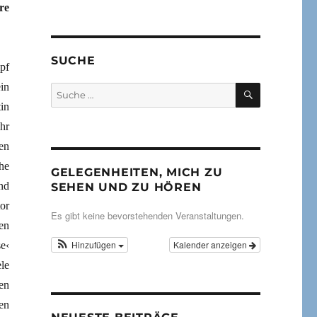
re
SUCHE
pf
in
SUCHEN
Suche
nach:
in
ihr
en
he
GELEGENHEITEN, MICH ZU
nd
SEHEN UND ZU HÖREN
or
Es gibt keine bevorstehenden Veranstaltungen.
en
Hinzufügen
Kalender anzeigen
e‹
le
en
en