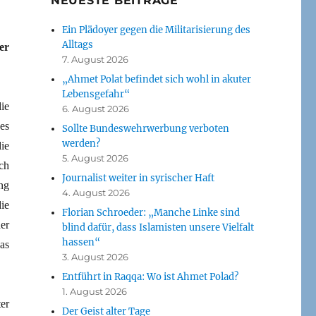
NEUESTE BEITRÄGE
Ein Plädoyer gegen die Militarisierung des
Alltags
er
7. August 2026
„Ahmet Polat befindet sich wohl in akuter
Lebensgefahr“
ie
6. August 2026
es
Sollte Bundeswehrwerbung verboten
werden?
ie
5. August 2026
ch
Journalist weiter in syrischer Haft
ng
4. August 2026
ie
Florian Schroeder: „Manche Linke sind
er
blind dafür, dass Islamisten unsere Vielfalt
hassen“
as
3. August 2026
Entführt in Raqqa: Wo ist Ahmet Polad?
1. August 2026
er
Der Geist alter Tage