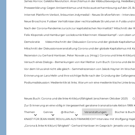
James Horrox: Gelebte Revolution. Anarchismus in der Kibbuzbewegung, Heidelber
Presseerklärung: Gegen Antisemitismus und Holocaustverharmlosung auf den 25. 
Internet Plattform-Verbot, linksunten.indymedia1 – Neues Strafverfahren – Interview
Neue Broschüre: Fuldaer Verhältnisse über rechtsradikale Strukturen in Fulda und 
Nach der Corona-Pandemie zurück zur kapitalistischen Normalität? Mitschnitt der Re
Felix Klopotek und Hamburger LockdownkritikerInnen: Klassenkampf – von oben und
Demokratie
Videomitschnitt der Diskussion Corona und der globale Kapitalismus
Mitschnitt der Diskussionsveranstaltung Corona und der globale Kapitalismus mit Ka
Rezension zu Gerhard Hanloser, Peter Nowak u.a. (Hrsg.): Corona und linke Kritik(un)
Versuch eines Dialogs – Bemerkungen von Karl Reitter zum Buch: Corona und die link
Vor dem Virus sind nicht alle gleich – Sammelrezension von Jakob Hayner im Woch
Erinnerung an Lara Melin und ihre wichtige Rolle nach der Gründung der Gefange
Podiumsdiskussion: Medienkritik ist links. Warum wir eine medienkritische Linke br
Neues Buch: Corona und die linke Kritik(un)fähigkeit (erschienen Oktober 2021)
C
Zur Erinnerung an eine völlig in Vergessenheit geratene transnationale Aktion 1999
Themen
Genres
@ Bücher…
Veranstaltungen
Bücher & Buch
KNAST FÜR JEAN-MARC ROUILLAN AUS FRANKREICH? Interview mit Wolfgang Hajek 
„Corona & linke Kritik(un) fähigkeit“- Gerhard Hanloser im Gespräch- jenseits von sog