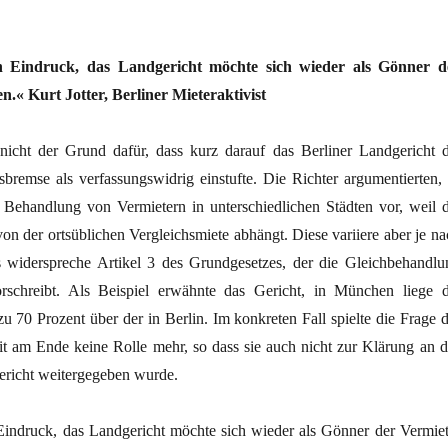
 Eindruck, das Landgericht möchte sich wieder als Gönner d
en.« Kurt Jotter, Berliner Mieteraktivist
nicht der Grund dafür, dass kurz darauf das Berliner Landgericht d
sbremse als verfassungswidrig einstufte. Die Richter argumentierten, 
e Behandlung von Vermietern in unterschiedlichen Städten vor, weil d
on der ortsüblichen Vergleichsmiete abhängt. Diese variiere aber je na
s widerspreche Artikel 3 des Grundgesetzes, der die Gleichbehandlu
schreibt. Als Beispiel erwähnte das Gericht, in München liege d
zu 70 Prozent über der in Berlin. Im konkreten Fall spielte die Frage d
t am Ende keine Rolle mehr, so dass sie auch nicht zur Klärung an d
richt weitergegeben wurde.
ndruck, das Landgericht möchte sich wieder als Gönner der Vermiet