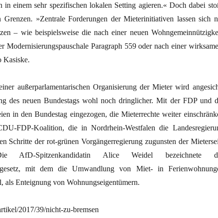
in einem sehr spezifischen lokalen Setting agieren.« Doch dabei sto
renzen. »Zentrale Forderungen der Mieterinitiativen lassen sich n
zen – wie beispielsweise die nach einer neuen Wohngemeinnützigkei
er Modernisierungspauschale Paragraph 559 oder nach einer wirksam
o Kasiske.
iner außerparlamentarischen Organisierung der Mieter wird angesich
g des neuen Bundestags wohl noch dringlicher. Mit der FDP und d
ien in den Bundestag eingezogen, die Mieterrechte weiter einschränk
DU-FDP-Koalition, die in Nordrhein-Westfalen die Landesregieru
igen Schritte der rot-grünen Vorgängerregierung zugunsten der Mietersei
ie AfD-Spitzenkandidatin Alice Weidel bezeichnete d
sgesetz, mit dem die Umwandlung von Miet- in Ferienwohnung
l, als Enteignung von Wohnungseigentümern.
/artikel/2017/39/nicht-zu-bremsen