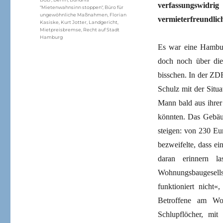
verfassungswid
"Mietenwahnsinn stoppen"
,
Büro für
ungewöhnliche Maßnahmen
,
Florian
vermieterfreundlic
Kasiske
,
Kurt Jotter
,
Landgericht
,
Mietpreisbremse
,
Recht auf Stadt
Hamburg
Es war eine Hambur
doch noch über die
bisschen. In der ZD
Schulz mit der Situat
Mann bald aus ihrer
könnten. Das Gebäud
steigen: von 230 Eu
bezweifelte, dass e
daran erinnern l
Wohnungsbaugesells
funktioniert nicht
Betroffene am Woh
Schlupflöcher, mi