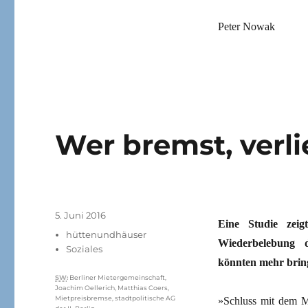
Peter Nowak
Wer bremst, verli
Veröffentlicht
5. Juni 2016
Eine Studie zeig
am
Kategorien
hüttenundhäuser
Wiederbelebung 
Soziales
könnten mehr brin
Schlagwörter
SW
:
Berliner Mietergemeinschaft
,
Joachim Oellerich
,
Matthias Coers
,
Mietpreisbremse
,
stadtpolitische AG
»Schluss mit dem Mc