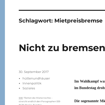
Schlagwort:
Mietpreisbremse
Nicht zu bremse
Veröffentlicht
30. September 2017
am
Kategorien
hüttenundhäuser
Im Wahlkampf war
Innenpolitik
im Bundestag dro
Soziales
Schlagwörter
SW
:
"Rettet die Mieterrechte –
Die sogenannte Mie
streicht endlich den Paragraphen 559
BGB"
,
Berlin
,
Bündnis