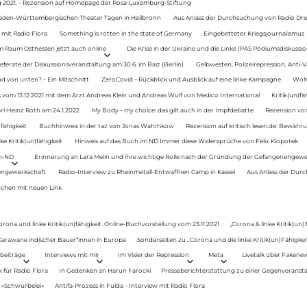
g 2021. – Rezension auf Homepage der Rosa-Luxemburg-Stiftung
Baden-Württembergischen Theater Tagen in Heilbronn
Aus Anlass der Durchsuchung von Radio Drey
 mit Radio Flora
Something is rotten in the state of Germany
Eingebetteter Kriegsjournalismus
im Raum Osthessen jetzt auch online
Die Krise in der Ukraine und die Linke (PAS Podiumsdiskussio
ferate der Diskussionsveranstaltung am 30.6. im Baiz (Berlin)
Gelbwesten, Polizeirepression, Anti-V
 von unten? – Ein Mitschnitt
ZeroCovid – Rückblick und Ausblick auf eine linke Kampagne
Woh
 vom 13.12.2021 mit dem Arzt Andreas Klein und Andreas Wulf von Medico International
Kritik(un)fä
rl-Heinz Roth am 24.1.2022
My Body – my choice: das gilt auch in der Impfdebatte
Rezension von
fähigkeit
Buchhinweis in der taz von Jonas Wahmkow
Rezension auf kritisch lesen.de: Bewähru
e Kritik(un)fähigkeit
Hinweis auf das Buch im ND Immer diese Widersprüche von Felix Klopotek
en-ND
Erinnerung an Lara Melin und ihre wichtige Rolle nach der Gründung der Gefangenengewe
nengewerkschaft
Radio-Interview zu Rheinmetall-Entwaffnen Camp in Kassel
Aus Anlass der Durc
auchen mit neuen Link
orona und linke Kritik(un)fähigkeit. Online-Buchvorstellung vom 23.11.2021
„Corona & linke Kritik(un)
: Karawane indischer Bauer*innen in Europa
Sonderseiten zu…Corona und die linke Kritik(un)Fähigkeit
beiträge
Interviews mit mir
Im Visier der Repression
Meta
Livetalk über Fakene
für Radio Flora
In Gedenken an Harun Farocki
Presseberichterstattung zu einer Gegenveransta
. »Schwurbelei«
Antifa-Prozess in Fulda – Interview mit Radio Flora