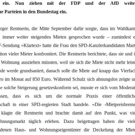
rig ein. Nun ziehen mit der FDP und der AfD weite
he Parteien in den Bundestag ein.
ger Rentnerin, die Mitte September dafür sorgte, dass im Wahlkam
 immer weiter steigenden Mieten gesprochen wurde – zumindest e
F-Sendung »Klartext« hatte die Frau den SPD-Kanzlerkandidaten Mart
ion vieler Mieter konfrontiert. Die Rentnerin berichtete, dass sie und 
 Wohnung ausziehen müssten, weil sie sich die Miete nicht mehr leist
e werde grundsaniert, danach solle die Miete auf knapp das Vierfac
ro im Monat auf 850 Euro. Während Schulz sich ahnungslos zeigte u
ine solche Steigerung gesetzeskonform sei, musste er sich vom Moderat
assen, dass es sich um die normale Praxis einer öffentlich
chaft in einer SPD-regierten Stadt handele. »Die ›Mietpreisbrems
«, klagte die Rentnerin und brachte damit auf den Punkt, was vie
nungsmarkt täglich erleben. Dazu beigetragen haben die viel
t denen Haus- und Wohnungseigentümer die Deckelung der Miet