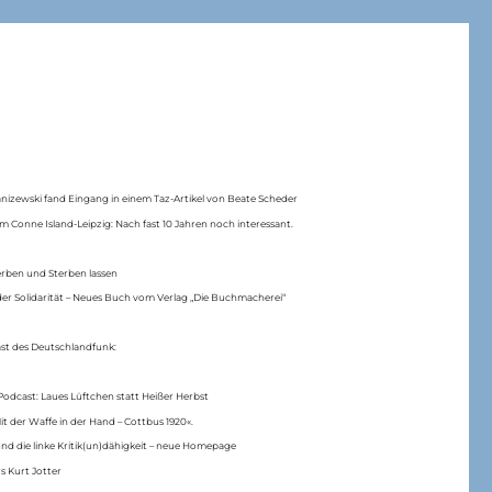
anizewski fand Eingang in einem Taz-Artikel von Beate Scheder
m Conne Island-Leipzig: Nach fast 10 Jahren noch interessant.
erben und Sterben lassen
er Solidarität – Neues Buch vom Verlag „Die Buchmacherei“
ast des Deutschlandfunk:
Podcast: Laues Lüftchen statt Heißer Herbst
Mit der Waffe in der Hand – Cottbus 1920«.
nd die linke Kritik(un)dähigkeit – neue Homepage
s Kurt Jotter