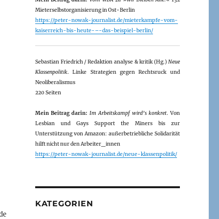
Mieterselbstorganisierung in Ost-Berlin
https://peter-nowak-journalist.de/mieterkampfe-vom-
kaiserreich-bis-heute-–-das-beispiel-berlin/
Sebastian Friedrich / Redaktion analyse & kritik (Hg.)
Neue
Klassenpolitik
. Linke Strategien gegen Rechtsruck und
Neoliberalismus
220 Seiten
Mein Beitrag darin:
Im Arbeitskampf wird’s konkret
. Von
Lesbian und Gays Support the Miners bis zur
Unterstützung von Amazon: außerbetriebliche Solidarität
hilft nicht nur den Arbeiter_innen
https://peter-nowak-journalist.de/neue-klassenpolitik/
KATEGORIEN
de