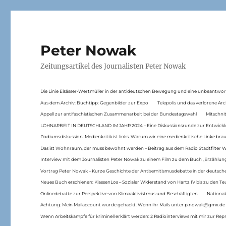
Peter Nowak
Zeitungsartikel des Journalisten Peter Nowak
Die Linie Elsässer-Wertmüller in der antideutschen Bewegung und eine unbeantwor
Aus dem Archiv: Buchtipp: Gegenbilder zur Expo
Telepolis und das verlorene Arc
Appell zur antifaschistischen Zusammenarbeit bei der Bundestagswahl
Mitschni
LOHNARBEIT IN DEUTSCHLAND IM JAHR 2024 – Eine Diskussionsrunde zur Entwickl
Podiumsdiskussion: Medienkritik ist links. Warum wir eine medienkritische Linke br
Das ist Wohnraum, der muss bewohnt werden – Beitrag aus dem Radio Stadtfilter 
Interview mit dem Journalisten Peter Nowak zu einem Film zu dem Buch „Erzählung
Vortrag Peter Nowak – Kurze Geschichte der Antisemitismusdebatte in der deutsche
Neues Buch erschienen: KlassenLos – Sozialer Widerstand von Hartz IV bis zu den 
Onlinedebatte zur Perspektive von Klimaaktivistmus und Beschäftigten
National
Achtung: Mein Mailaccount wurde gehackt. Wenn ihr Mails unter p.nowak@gmx.de
Wenn Arbeitskämpfe für kriminell erklärt werden: 2 Radiointerviews mit mir zur Rep