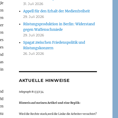
le
31. Juli 2026
en
Appell für den Erhalt der Medienfreiheit
29. Juli 2026
en
Rüstungsproduktion in Berlin: Widerstand
er
gegen Waffenschmiede
en
29. Juli 2026
es
Spagat zwischen Friedenspolitik und
es
Rüstungskonzern
26. Juli 2026
nd
as
in
AKTUELLE HINWEISE
nd
telegraph
#133/134
ld
Hinweis auf meinen Artikel und eine Replik:
en
zu
Wird die Rechte stark,weil die Linke die Arbeiter verachtet?