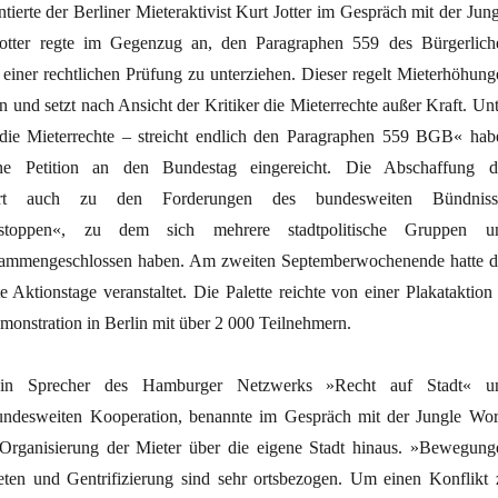
tierte der Berliner Mieteraktivist Kurt Jotter im Gespräch mit der Jung
Jotter regte im Gegenzug an, den Paragraphen 559 des Bürgerlich
iner rechtlichen Prüfung zu unterziehen. Dieser regelt Mieterhöhung
 und setzt nach Ansicht der Kritiker die Mieterrechte außer Kraft. Unt
die Mieterrechte – streicht endlich den Paragraphen 559 BGB« hab
 eine Petition an den Bundestag eingereicht. Die Abschaffung d
ört auch zu den Forderungen des bundesweiten Bündniss
stoppen«, zu dem sich mehrere stadtpolitische Gruppen u
zusammengeschlossen haben. Am zweiten Septemberwochenende hatte d
Aktionstage veranstaltet. Die Palette reichte von einer Plakataktion 
monstration in Berlin mit über 2 000 Teilnehmern.
 ein Sprecher des Hamburger Netzwerks »Recht auf Stadt« u
undesweiten Kooperation, benannte im Gespräch mit der Jungle Wor
 Organisierung der Mieter über die eigene Stadt hinaus. »Bewegung
ten und Gentrifizierung sind sehr ortsbezogen. Um einen Konflikt 