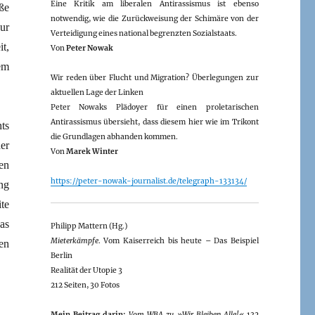
Eine Kritik am liberalen Antirassismus ist ebenso
ße
notwendig, wie die Zurückweisung der Schimäre von der
ur
Verteidigung eines national begrenzten Sozialstaats.
t,
Von
Peter Nowak
em
Wir reden über Flucht und Migration? Überlegungen zur
aktuellen Lage der Linken
Peter Nowaks Plädoyer für einen proletarischen
Antirassismus übersieht, dass diesem hier wie im Trikont
ts
die Grundlagen abhanden kommen.
er
Von
Marek Winter
en
https://peter-nowak-journalist.de/telegraph-133134/
ng
te
as
Philipp Mattern (Hg.)
Mieterkämpfe
. Vom Kaiserreich bis heute – Das Beispiel
en
Berlin
Realität der Utopie 3
212 Seiten, 30 Fotos
Mein Beitrag darin:
Vom WBA zu »Wir Bleiben Alle!«
132