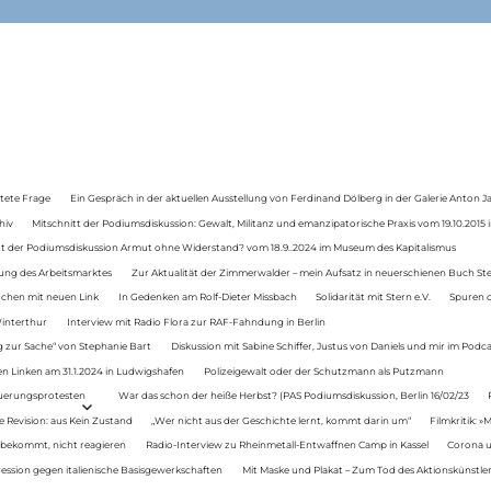
tete Frage
Ein Gespräch in der aktuellen Ausstellung von Ferdinand Dölberg in der Galerie Anton J
hiv
Mitschnitt der Podiumsdiskussion: Gewalt, Militanz und emanzipatorische Praxis vom 19.10.2015 i
tt der Podiumsdiskussion Armut ohne Widerstand? vom 18.9..2024 im Museum des Kapitalismus
ung des Arbeitsmarktes
Zur Aktualität der Zimmerwalder – mein Aufsatz in neuerschienen Buch St
auchen mit neuen Link
In Gedenken am Rolf-Dieter Missbach
Solidarität mit Stern e.V.
Spuren d
Winterthur
Interview mit Radio Flora zur RAF-Fahndung in Berlin
 zur Sache“ von Stephanie Bart
Diskussion mit Sabine Schiffer, Justus von Daniels und mir im Podc
n Linken am 31.1.2024 in Ludwigshafen
Polizeigewalt oder der Schutzmann als Putzmann
Teuerungsprotesten
War das schon der heiße Herbst? (PAS Podiumsdiskussion, Berlin 16/02/23
e Revision: aus Kein Zustand
„Wer nicht aus der Geschichte lernt, kommt darin um“
Filmkritik: »
 bekommt, nicht reagieren
Radio-Interview zu Rheinmetall-Entwaffnen Camp in Kassel
Corona u
ression gegen italienische Basisgewerkschaften
Mit Maske und Plakat – Zum Tod des Aktionskünstler