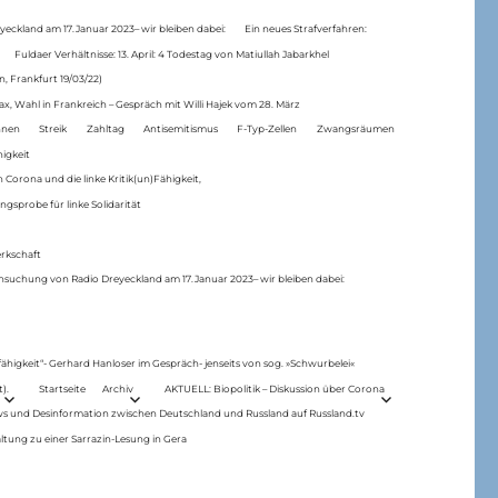
eckland am 17.Januar 2023– wir bleiben dabei:
Ein neues Strafverfahren:
Fuldaer Verhältnisse: 13. April: 4 Todestag von Matiul­lah Jabarkhel
n, Frankfurt 19/03/22)
ax, Wahl in Frankreich – Gespräch mit Willi Hajek vom 28. März
nen
Streik
Zahltag
Antisemitismus
F-Typ-Zellen
Zwangsräumen
higkeit
 Corona und die linke Kritik(un)Fähigkeit,
ngsprobe für linke Solidarität
rkschaft
hsuchung von Radio Dreyeckland am 17.Januar 2023– wir bleiben dabei:
 fähigkeit“- Gerhard Hanloser im Gespräch- jenseits von sog. »Schwurbelei«
).
Startseite
Archiv
AKTUELL: Biopolitik – Diskussion über Corona
ws und Desinformation zwischen Deutschland und Russland auf Russland.tv
ltung zu einer Sarrazin-Lesung in Gera