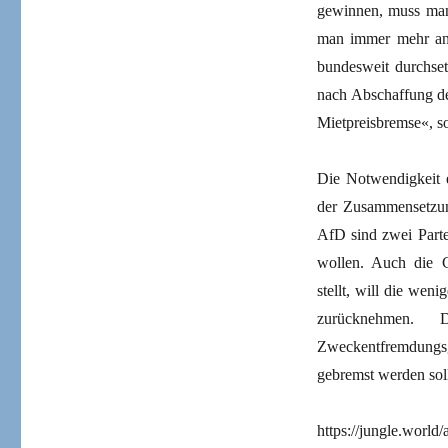
gewinnen, muss man 
man immer mehr an G
bundesweit durchset
nach Abschaffung d
Mietpreisbremse«, s
Die Notwendigkeit e
der Zusammensetzun
AfD sind zwei Parte
wollen. Auch die C
stellt, will die wen
zurücknehmen. D
Zweckentfremdung
gebremst werden sol
https://jungle.world