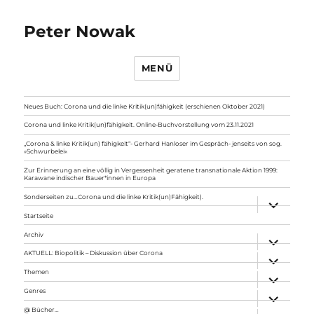
Peter Nowak
MENÜ
Neues Buch: Corona und die linke Kritik(un)fähigkeit (erschienen Oktober 2021)
Corona und linke Kritik(un)fähigkeit. Online-Buchvorstellung vom 23.11.2021
„Corona & linke Kritik(un) fähigkeit“- Gerhard Hanloser im Gespräch- jenseits von sog.
»Schwurbelei«
Zur Erinnerung an eine völlig in Vergessenheit geratene transnationale Aktion 1999:
Karawane indischer Bauer*innen in Europa
Sonderseiten zu…Corona und die linke Kritik(un)Fähigkeit).
Unterme
anzeigen
Startseite
Archiv
Unterme
anzeigen
AKTUELL: Biopolitik – Diskussion über Corona
Unterme
anzeigen
Themen
Unterme
anzeigen
Genres
Unterme
anzeigen
@ Bücher…
Unterme