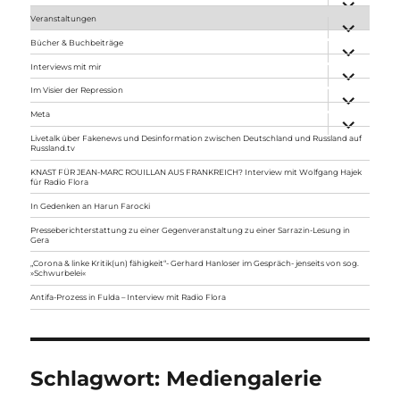
anzeigen
Veranstaltungen
Unterme
anzeigen
Bücher & Buchbeiträge
Unterme
anzeigen
Interviews mit mir
Unterme
anzeigen
Im Visier der Repression
Unterme
anzeigen
Meta
Unterme
anzeigen
Livetalk über Fakenews und Desinformation zwischen Deutschland und Russland auf
Russland.tv
KNAST FÜR JEAN-MARC ROUILLAN AUS FRANKREICH? Interview mit Wolfgang Hajek
für Radio Flora
In Gedenken an Harun Farocki
Presseberichterstattung zu einer Gegenveranstaltung zu einer Sarrazin-Lesung in
Gera
„Corona & linke Kritik(un) fähigkeit“- Gerhard Hanloser im Gespräch- jenseits von sog.
»Schwurbelei«
Antifa-Prozess in Fulda – Interview mit Radio Flora
Schlagwort:
Mediengalerie