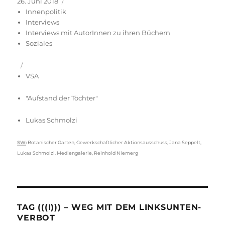
Veröffentlicht
Kategorien
26. Juni 2018
am
Innenpolitik
Interviews
Interviews mit AutorInnen zu ihren Büchern
Soziales
VSA
"Aufstand der Töchter"
Lukas Schmolzi
Schlagwörter
SW
:
Botanischer Garten
,
Gewerkschaftlicher Aktionsausschuss
,
Jana Seppelt
,
Lukas Schmolzi
,
Mediengalerie
,
Reinhold Niemerg
TAG (((I))) – WEG MIT DEM LINKSUNTEN-
VERBOT