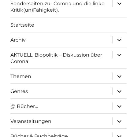
Unterme
Sonderseiten zu…Corona und die linke
anzeigen
Kritik(un)Fähigkeit).
Startseite
Unterme
Archiv
anzeigen
Unterme
AKTUELL: Biopolitik – Diskussion über
anzeigen
Corona
Unterme
Themen
anzeigen
Unterme
Genres
anzeigen
Unterme
@ Bücher…
anzeigen
Unterme
Veranstaltungen
anzeigen
Unterme
Bücher & Buchbeiträge