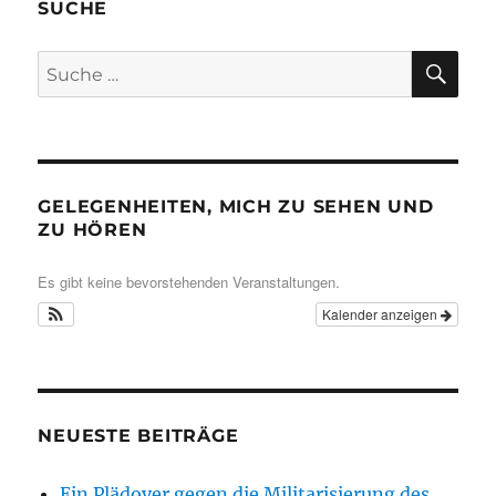
SUCHE
SU
Suche
nach:
GELEGENHEITEN, MICH ZU SEHEN UND
ZU HÖREN
Es gibt keine bevorstehenden Veranstaltungen.
Kalender anzeigen
NEUESTE BEITRÄGE
Ein Plädoyer gegen die Militarisierung des