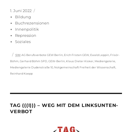
Veröffentlicht
Kategorien
1. Juni 2022
am
Bildung
Buchrezensionen
Innenpolitik
Repression
Soziales
Schlagwörter
SW
:
AG Berufsverbote GEW Berlin
,
Erich Fristen GEW
,
Ewald Leppin
,
Frisör-
Böhm
,
Gerhard Böhm SPD
,
GEW-Berlin
,
Klaus Dieter Kisker
,
Mediengalerie
,
Mediengalerie Dudenstraße 10
,
Notgemeinschaft Freiheit der Wissenschaft
,
Reinhard Koepp
TAG (((I))) – WEG MIT DEM LINKSUNTEN-
VERBOT