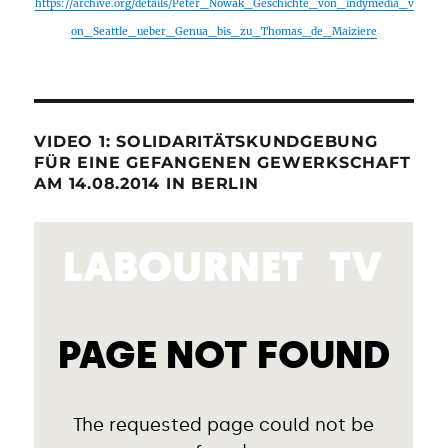
https://archive.org/details/Peter_Nowak_Geschichte_von_indymedia_v
on_Seattle_ueber_Genua_bis_zu_Thomas_de_Maiziere
VIDEO 1: SOLIDARITÄTSKUNDGEBUNG
FÜR EINE GEFANGENEN GEWERKSCHAFT
AM 14.08.2014 IN BERLIN