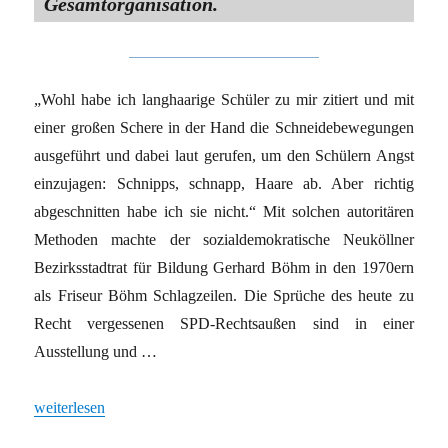
Gesamtorganisation.
„Wohl habe ich langhaarige Schüler zu mir zitiert und mit
einer großen Schere in der Hand die Schneidebewegungen
ausgeführt und dabei laut gerufen, um den Schülern Angst
einzujagen: Schnipps, schnapp, Haare ab. Aber richtig
abgeschnitten habe ich sie nicht.“ Mit solchen autoritären
Methoden machte der sozialdemokratische Neuköllner
Bezirksstadtrat für Bildung Gerhard Böhm in den 1970ern
als Friseur Böhm Schlagzeilen. Die Sprüche des heute zu
Recht vergessenen SPD-Rechtsaußen sind in einer
Ausstellung und …
„Gegen Linke und Langhaarige“
weiterlesen