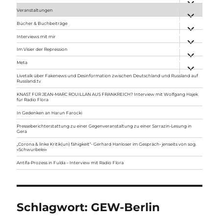
anzeigen
Veranstaltungen
Unterme
anzeigen
Bücher & Buchbeiträge
Unterme
anzeigen
Interviews mit mir
Unterme
anzeigen
Im Visier der Repression
Unterme
anzeigen
Meta
Unterme
anzeigen
Livetalk über Fakenews und Desinformation zwischen Deutschland und Russland auf
Russland.tv
KNAST FÜR JEAN-MARC ROUILLAN AUS FRANKREICH? Interview mit Wolfgang Hajek
für Radio Flora
In Gedenken an Harun Farocki
Presseberichterstattung zu einer Gegenveranstaltung zu einer Sarrazin-Lesung in
Gera
„Corona & linke Kritik(un) fähigkeit“- Gerhard Hanloser im Gespräch- jenseits von sog.
»Schwurbelei«
Antifa-Prozess in Fulda – Interview mit Radio Flora
Schlagwort:
GEW-Berlin