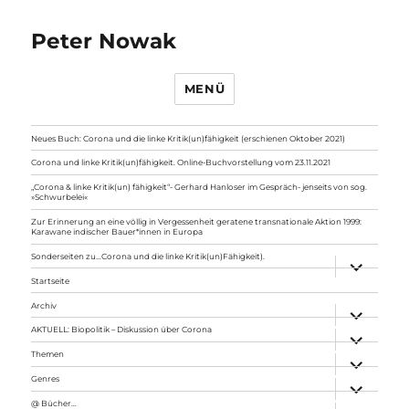
Peter Nowak
MENÜ
Neues Buch: Corona und die linke Kritik(un)fähigkeit (erschienen Oktober 2021)
Corona und linke Kritik(un)fähigkeit. Online-Buchvorstellung vom 23.11.2021
„Corona & linke Kritik(un) fähigkeit“- Gerhard Hanloser im Gespräch- jenseits von sog.
»Schwurbelei«
Zur Erinnerung an eine völlig in Vergessenheit geratene transnationale Aktion 1999:
Karawane indischer Bauer*innen in Europa
Sonderseiten zu…Corona und die linke Kritik(un)Fähigkeit).
Unterme
anzeigen
Startseite
Archiv
Unterme
anzeigen
AKTUELL: Biopolitik – Diskussion über Corona
Unterme
anzeigen
Themen
Unterme
anzeigen
Genres
Unterme
anzeigen
@ Bücher…
Unterme