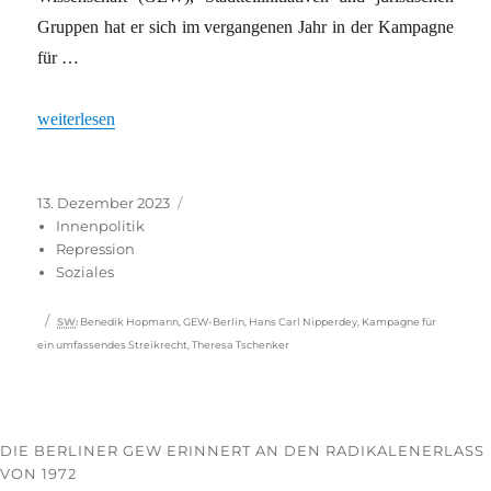
Gruppen hat er sich im vergangenen Jahr in der Kampagne
für …
„Streik soll politisch werden“
weiterlesen
Veröffentlicht
Kategorien
13. Dezember 2023
am
Innenpolitik
Repression
Soziales
Schlagwörter
SW
:
Benedik Hopmann
,
GEW-Berlin
,
Hans Carl Nipperdey
,
Kampagne für
ein umfassendes Streikrecht
,
Theresa Tschenker
DIE BERLINER GEW ERINNERT AN DEN RADIKALENERLASS
VON 1972